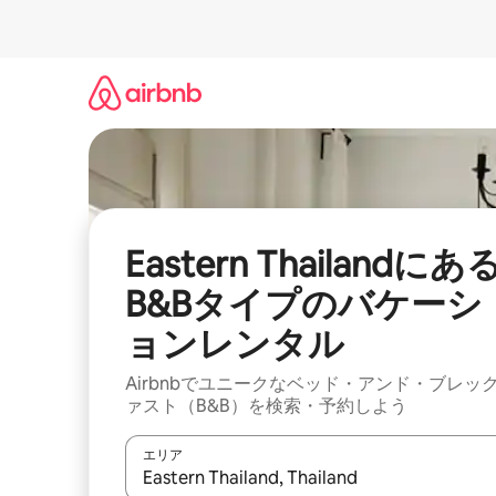
コ
ン
テ
ン
ツ
に
ス
キ
ッ
プ
Eastern Thailandにあ
B&Bタイプのバケーシ
ョンレンタル
Airbnbでユニークなベッド・アンド・ブレッ
ァスト（B&B）を検索・予約しよう
エリア
検索結果が表示されたら、上下の矢印キーを使っ