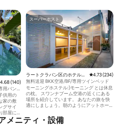
クット島
スーパーホスト
スーパーホスト
オーバー
トリプル
アラ・コ
う瞬間を
の邪魔に
音と鳴い
れる、ち
水上ヴィ
のクリス
置してお
ラートクラバン区のホテル客
レビュー234件、5つ星
4.73 (234)
ンビーチ
室
無料送迎 BKK空港/BF/専用ツインベッド
レビュー140件、5つ星中4.68つ星の平均評価
4.68 (140)
きます。
モーニングホステル:)モーニング とは休息
し、つな
専用バン
の枕。 スワンナプーム空港の近くにある
難所とし
子供用の
場所を紹介しています。 あなたの旅を快
よう努め
な家の敷
適にしましょう。朝のようにアットホー
ングサイ
ムなスタイルと白いモダンに見えます。
お部屋に
おはようございますカフェ:) お客様の朝食
人気のアメニティ・設備
ームがあ
を提供する場所です。 朝食はKai Ka Ta
しいエリ
Thaiスタイルの朝食です。 さらに情報が
にはジョ
必要な場合は、私たちに従ってくださ
ートがあ