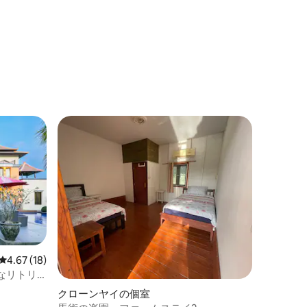
レビュー18件、5つ星中4.67つ星の平均評価
4.67 (18)
なリトリ
クローンヤイの個室