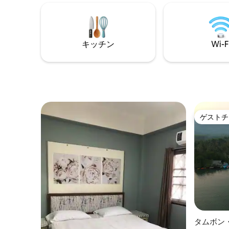
高級レストランまで、近くのお食事をお
イルが融
楽しみください。冒険にもリラクゼーシ
で思い出
ョンにも最適なAirbnbは、パタヤの理想
い。 特長： 美しい海の眺め - 美しい、写
的な拠点です。今すぐ予約して、忘れら
真に映える
れない滞在をお楽しみください！
着いた雰
キッチン
Wi-F
ゲストチ
ゲストチ
タムボン