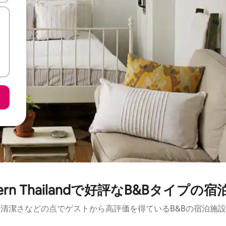
tern Thailandで好評なB&Bタイプの
清潔さなどの点でゲストから高評価を得ているB&Bの宿泊施