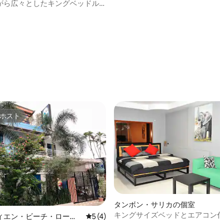
ルームの家- Binlarファミリー
がら広々としたキングベッドル
用バスルーム付き）
星中4つ星の平均評価
ホスト
ホスト
タンボン・サリカの個室
キングサイズベッドとエアコン
ィエン・ビーチ・ロード
レビュー4件、5つ星中5つ星の平均評価
5 (4)