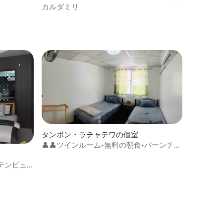
ドの個室
カルダミリ
タンボン・ラチャテワの個室
👤👤ツインルーム•無料の朝食•バーンチャ
ンゲストハウス
テンビュ