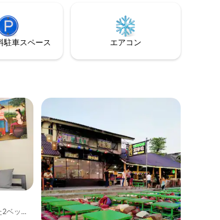
い。 - Facebook ： moningbangkok -
どのレスト
instragram ： mornning.bkk
アクティ
ドサービ
⁠車ス⁠ペ⁠ー⁠ス
エアコン
さい！
た2ベッド