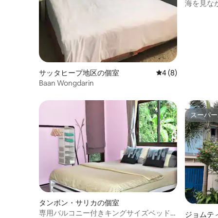
の個室
海を見な
ーム（専
サッタヒープ地区の個室
レビュー8件、5つ
4 (8)
Baan Wongdarin
スーパー
スーパー
タンボン・サリカの個室
専用バルコニー付きキングサイズベッド
ジョムテ