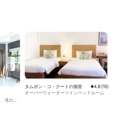
タムボン・コ・クートの個室
レビュー15件、5つ
4.8 (15)
オーバーウォーターツインベッドルーム
る貸切、滝の近