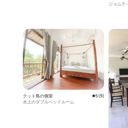
ルーム-ビンラー6
の個室
ジョムテ
ス、Yiasu
クット島の個室
レビュー9件、5つ
5 (9)
水上のダブルベッドルーム