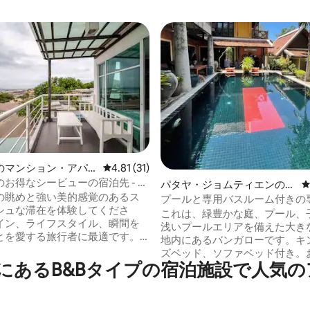
のマンション・アパ
レビュー31件、5つ星中4.81つ星の平均評価
4.81 (31)
お得なシービューの宿泊先 - お
パタヤ・ジョムティエンの個
の眺めと強い美的感覚のあるス
室
プールと専用バスルーム付きの
シュな滞在を体験してくださ
ガロー1
これは、緑豊かな庭、プール、
イン、ライフスタイル、瞬間を
浅いプールエリアを備えた大き
とを愛する旅行者に最適です。
地内にあるバンガローです。キ
れたデザインの空間でリラック
ズベッド、ソファベッド付き。
ーシャンビューを楽しみ、穏や
ailandにあるB&Bタイプの宿泊施設で
は、日光が差し込む専用バスル
スピレーションあふれる環境で
ります。とても広い庭。素晴ら
い写真を撮影しましょう。 モダ
アにあり、ビーチから10分、隣
イン、快適さ、島のライフスタ
ムティーン空港バスとフードマ