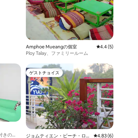
Amphoe Mueangの個室
レビュー5件、5つ星
4.4 (5)
Ploy Talay、ファミリールーム
ゲストチョイス
ゲストチョイス
付きの
ジョムティエン・ビーチ・ロー
レビュー6件、5つ星中
4.83 (6)