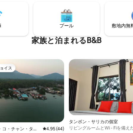
合したこの宿泊先で、ユニーク
り、道の向かいにはPanPanな
に残る休暇をお過ごしくださ
ランがあります。市内中心部の
ビティに非常に近いです。メイ
デザイン - リラックスした落ち
スは無料です。 私たちはウィードカフェ
囲気
i
プール
敷地内無料駐
のオーナーですので、お尋ね下
家族と泊まれるB&B
ョイス
ョイス
タンボン・サリカの個室
リビングルームとWi - Fiを備え
・コ・チャン・タイ
レビュー44件、5つ星中4.95つ星の平均評価
4.95 (44)