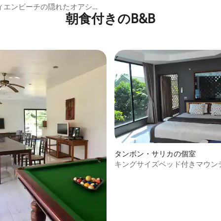
広々とした寝室 - Binlar 1
ィエンビーチの隠れたオアシ
朝食付きのB&B
タンボン・サリカの個室
キングサイズベッド付きマウン
星中5つ星の平均評価
ースイート - Binlar 3