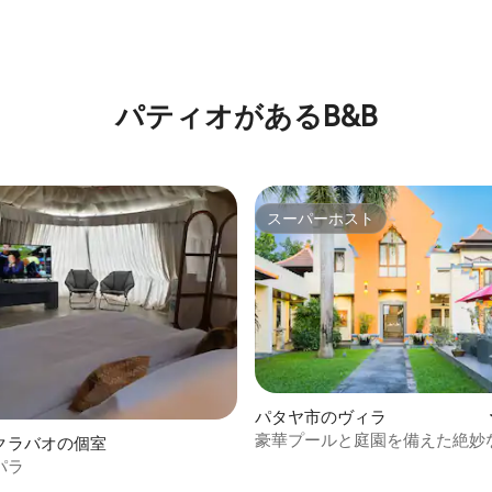
4.13つ星の平均評価
パティオがあるB&B
スーパーホスト
スーパーホスト
つ星中5つ星の平均評価
パタヤ市のヴィラ
豪華プールと庭園を備えた絶妙
クラバオの個室
ートヴィラ
パラ