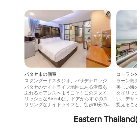
パタヤ市の個室
コーラン
ート
スタンダードスタジオ、パサデナロッジ
ラーン島の
得な客室
パタヤのナイトライフ地区にある活気あ
美しい海
ふれるオアシスへようこそ！このスタイ
タイリッ
リッシュなAirbnbは、ドアからすぐのス
い。デザ
リリングなナイトライフと、徒歩10分の
捉えるこ
静かなビーチを提供します。豪華なベッ
考え抜か
ドと高速Wi-Fiを備えた居心地の良いモダ
スし、オ
Eastern Th
ンな空間をお楽しみください。活気ある
かでイン
バーやクラブに浸り、穏やかな海岸でく
素晴らし
つろぎましょう。ストリートフードから
ンなデザ