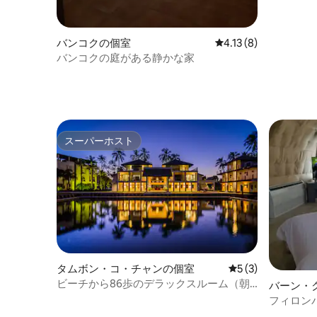
バンコクの個室
レビュー8件、5つ星中
4.13 (8)
バンコクの庭がある静かな家
スーパーホスト
スーパーホスト
タムボン・コ・チャンの個室
レビュー3件、5
5 (3)
ビーチから86歩のデラックスルーム（朝
バーン・
食付き）
フィロン