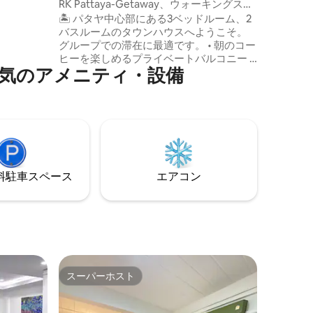
RK Pattaya-Getaway、ウォーキングスト
す。ここ
リートとビーチまで10分
🏝️ パタヤ中心部にある3ベッドルーム、2
なおもて
バスルームのタウンハウスへようこそ。
グループでの滞在に最適です。 • 朝のコー
ヒーを楽しめるプライベートバルコニー •
設で人気のアメニティ・設備
ベッド4台＋ソファベッド2台で最大10名
様のご宿泊が可能です。 • Netflix付きの55
インチスマートテレビと高速Wi-Fi • パタ
ヤビーチ、ウォーキングストリート、ソ
イ・ブアカオはすべて近くにあります。
落ち着いて、アクセスの良い場所にあ
る、一緒にリラックスできるスペースの
あるお部屋でお過ごしください。
⁠車ス⁠ペ⁠ー⁠ス
エアコン
スーパーホスト
スーパーホスト