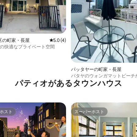
4.79つ星の平均評価
区の町家・長屋
レビュー4件、5つ星中5.0つ星の平均評価
5.0 (4)
Kの快適なプライベート空間
パッタヤーの町家・長屋
パタヤのウォンガマットビーチか
パティオがあるタウンハウス
ートル、3階建て、3ベッドルー
修のヨーロッパ風ヴィラ
ホスト
スーパーホスト
ホスト
スーパーホスト