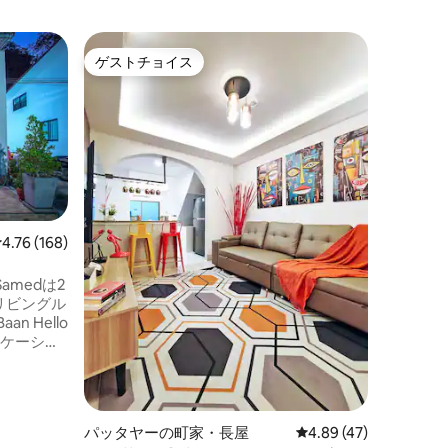
サメット
ゲストチョイス
スーパ
ゲストチョイス
スーパ
リーナの
この家は
す。ナダ
ビーチま
なショッ
かありま
チンと洗濯機もあ
たスマート
（サウン
レビュー168件、5つ星中4.76つ星の平均評価
4.76 (168)
しみいただけます
にはクイ
Samedは2
す。4名
リビングル
ルサイズ
ロケーショ
す。訪問
ケアウビ
まで徒歩5
パッタヤーの町家・長屋
レビュー47件、5つ星
4.89 (47)
） この