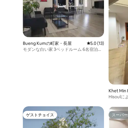
Bueng Kumの町家・長屋
レビュー13件、5つ星
5.0 (13)
モダンな白い家 3ベッドルーム 6名宿泊可
能 | カセット・ナワミン
Khet Mi
Hisoulによ
ゲストチョイス
スーパー
ゲストチョイス
スーパー