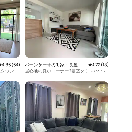
レビュー64件、5つ星中4.86つ星の平均評価
4.86 (64)
バーンケーオの町家・長屋
レビュー18件、5つ星
4.72 (18)
室タウンハ
居心地の良いコーナー2寝室タウンハウス