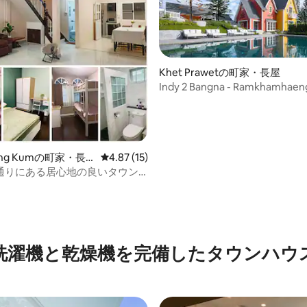
Khet Prawetの町家・長屋
Indy 2 Bangna - Ramkhamhaeng 
中5.0つ星の平均評価
ueng Kumの町家・長
レビュー15件、5つ星中4.87つ星の平均評価
4.87 (15)
通りにある居心地の良いタウン
洗濯機と乾燥機を完備したタウンハウ