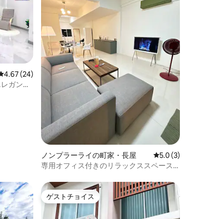
レビュー24件、5つ星中4.67つ星の平均評価
4.67 (24)
エレガント
ノンプラーライの町家・長屋
レビュー3件、5つ星
5.0 (3)
専用オフィス付きのリラックススペース
での滞在
ゲストチョイス
ゲストチョイス