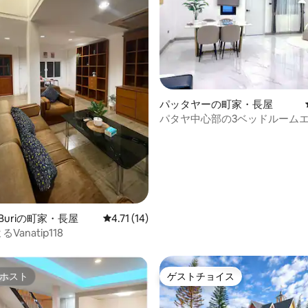
中5.0つ星の平均評価
パッタヤーの町家・長屋
パタヤ中心部の3ベッドルーム
ヴィラ・46
n Buriの町家・長屋
レビュー14件、5つ星中4.71つ星の平均評価
4.71 (14)
るVanatip118
ホスト
ゲストチョイス
ホスト
ゲストチョイス