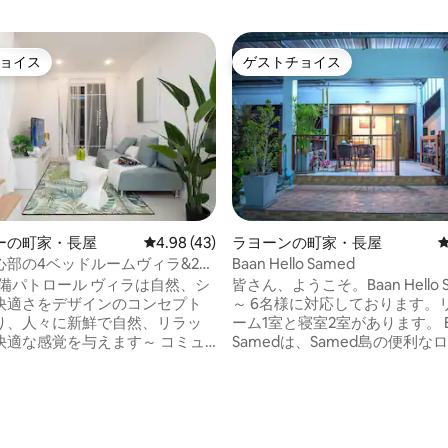
ョイス
ゲストチョイス
ョイス
ゲストチョイス
ーの町家・長屋
レビュー43件、5つ星中4.98つ星の平均評価
4.98 (43)
ラヨーンの町家・長屋
心部の4ベッドルームヴィラ&24
Baan Hello Samed
4.89つ星の平均評価
パトロール&中国語管理人
警備パトロール ヴィラは自然、シ
皆さん、ようこそ。Baan Hello 
快適さをデザインのコンセプト
～ 6名様に対応しております。
り、人々に新鮮で自然、リラッ
ーム1室と寝室2室があります。 Baan Hello
快適な感覚を与えます～ コミュ
Samedは、Samed島の便利な
ポート😃：コミュニティには公
ンにあります。 メインの桟橋から徒歩約5
、ジム、ガーデンレジャーエリ
分で、バス旅行や旅行に便利で
用プレイエリア、駐車場があ
するビーチ、ルキヨン湾、サイ
時間セキュリティ監視システムが
ーチの両方に近い（ルキヨン湾
ており、住民に快適で安全な生
分、サイケアウビーチまで8 ～15分