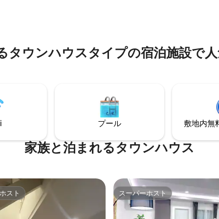
提供します。 周辺施設： パタヤ
場所は静かでリラックスできま
人々が集まる場所で、人口密度
では快適な環境とフレンドリー
人流が多く、人気があります。
なしをご提供します。
ブン： 200メートル クルンス
300 m 野菜市場： 500メートル
landにあるタウンハウスタイプの宿泊施
： 600 m ロタススーパー：1.6
トレット：1.6キロ タラインター
スクール：2.1キロ ビッグC：
 パタヤバー・ウォーキングストリ
i
プール
敷地内無料駐
家族と泊まれるタウンハウス
ホスト
スーパーホスト
ホスト
スーパーホスト