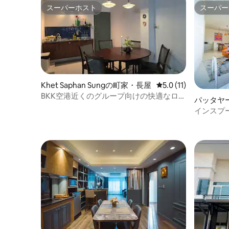
スーパーホスト
スーパー
スーパーホスト
スーパー
Khet Saphan Sungの町家・長屋
レビュー11件、5つ星
5.0 (11)
BKK空港近くのグループ向けの快適なロフ
パッタヤ
ト3ベッドルームの家
インスプー
建て|KT
キュー