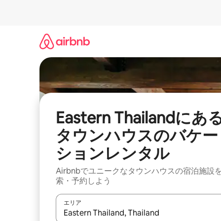
コ
ン
テ
ン
ツ
に
ス
キ
ッ
プ
Eastern Thailandにあ
タウンハウスのバケー
ションレンタル
Airbnbでユニークなタウンハウスの宿泊施設
索・予約しよう
エリア
検索結果が表示されたら、上下の矢印キーを使っ