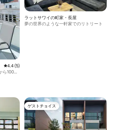
ラットサワイの町家・長屋
夢の世界のような一軒家でのリトリート
レビュー5件、5つ星中4.4つ星の平均評価
4.4 (5)
ら100メ
ム、新装
ゲストチョイス
ゲストチョイス