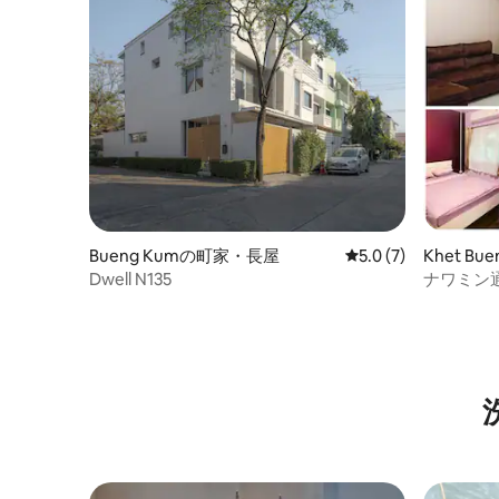
Bueng Kumの町家・長屋
レビュー7件、5つ星
5.0 (7)
Khet B
屋
Dwell N135
ナワミン
ハウス