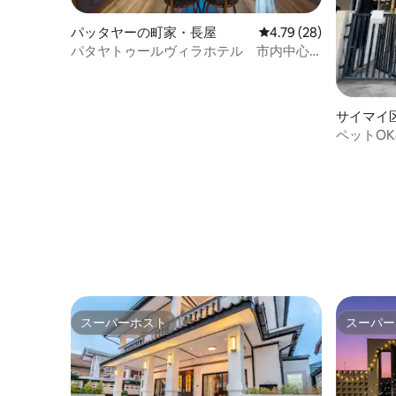
パッタヤーの町家・長屋
レビュー28件、5つ星中
4.79 (28)
パタヤトゥールヴィラホテル 市内中心
部のプールヴィラのアパートメント、景
色の良いバルコニー、マッサージバスタ
ブ付きの6号室
サイマイ
ペットO
スーパーホスト
スーパー
スーパーホスト
スーパー