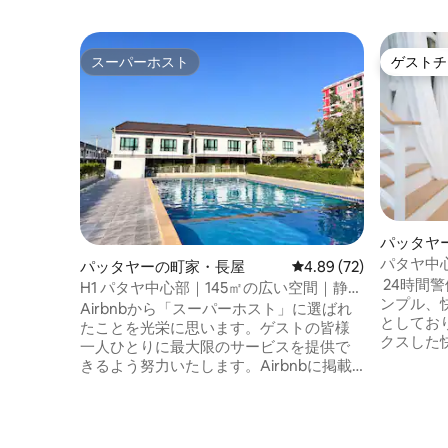
スーパーホスト
ゲストチ
スーパーホスト
ゲストチ
パッタヤ
パタヤ中
パッタヤーの町家・長屋
レビュー72件、5つ星中
4.89 (72)
時間警備
24時間
H1 パタヤ中心部｜145㎡の広い空間｜静か
ンプル、
な住宅地区｜夜市まで徒歩圏内｜即日入
Airbnbから「スーパーホスト」に選ばれ
としてお
居可能｜専用スペース
たことを光栄に思います。ゲストの皆様
クスした
一人ひとりに最大限のサービスを提供で
ニティサ
きるよう努力いたします。Airbnbに掲載
共プール
されているすべての写真の設備は、実際
ア、子供
に撮影されたものです。 🏠【宿泊施設の
り、24
紹介】 140平方メートルの2階建ての建物
設置され
には3つの個室、2.5のバスルーム、リビン