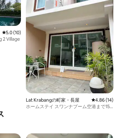
レビュー10件、5つ星中5.0つ星の平均評価
5.0 (10)
2 Village
Lat Krabangの町家・長屋
レビュー14件、5つ星
4.86 (14)
ホームステイ スワンナプーム空港まで15
ス
分