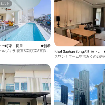
ホスト
ホスト
中5.0つ星の平均評価
ーの町家・長屋
新しい宿泊先
新着
ルヴィラ|寝室6室|寝室8室|3階
Khet Saphan Sungの町家・長
V|スライダー|ビリヤード|バーベ
屋
スワンナプーム空港近くの2寝
ウス