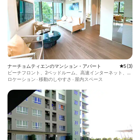
ナーチョムティエンのマンション・アパート
レビュー
5 (3)
ビーチフロント、2ベッドルーム、高速インターネット、プ
ライバシーエリア#063
ロケーション
·
移動のしやすさ
·
屋内スペース