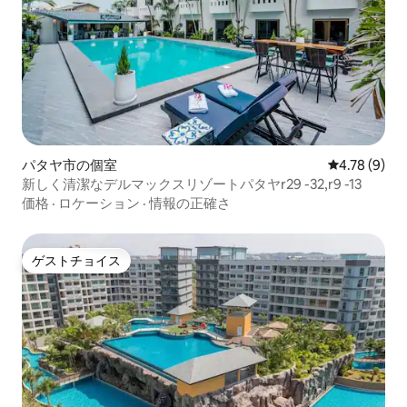
パタヤ市の個室
レビュー9件
4.78 (9)
新しく清潔なデルマックスリゾートパタヤr29 -32,r9 -13
価格
·
ロケーション
·
情報の正確さ
ゲストチョイス
ゲストチョイス