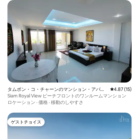
タムボン・コ・チャーンのマンション・アパー
レビュー15件
4.87 (15)
ト
Siam Royal View ビーチフロントのワンルームマンション
ロケーション
·
価格
·
移動のしやすさ
ゲストチョイス
ゲストチョイス