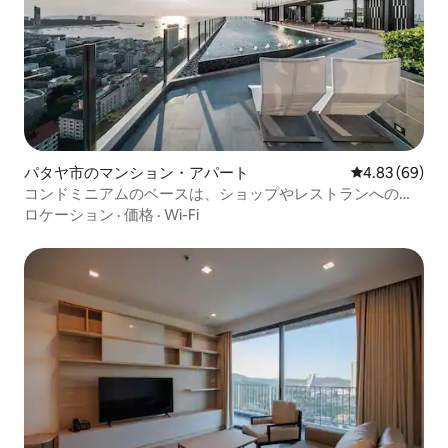
パタヤ市のマンション・アパート
レビュー69件
4.83 (69)
コンドミニアムのベースは、ショップやレストランへのス
テップです
ロケーション
·
価格
·
Wi-Fi