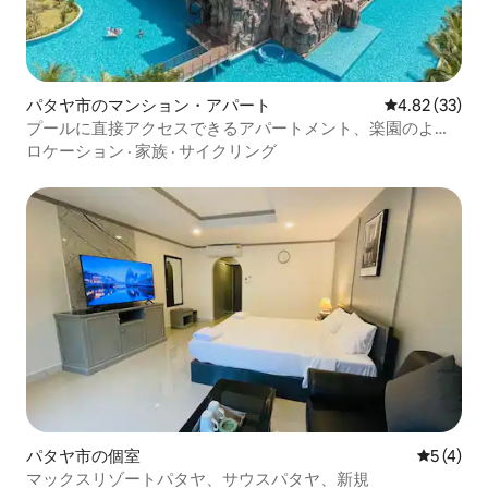
パタヤ市のマンション・アパート
レビュー33件
4.82 (33)
プールに直接アクセスできるアパートメント、楽園のよう
な環境、高速の専用Wi-Fi、ラグーナ3-モルディブ
ロケーション
·
家族
·
サイクリング
パタヤ市の個室
レビュー
5 (4)
マックスリゾートパタヤ、サウスパタヤ、新規