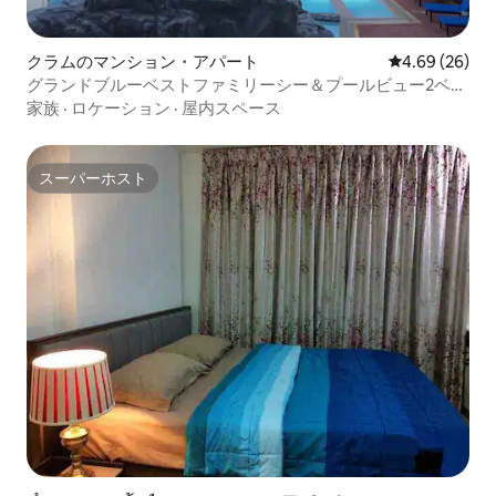
クラムのマンション・アパート
レビュー26件
4.69 (26)
グランドブルーベストファミリーシー＆プールビュー2ベッ
ドルーム56平方メートル
家族
·
ロケーション
·
屋内スペース
スーパーホスト
スーパーホスト