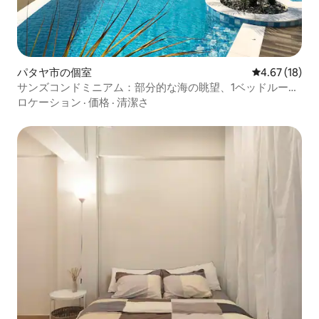
パタヤ市の個室
レビュー18件
4.67 (18)
サンズコンドミニアム：部分的な海の眺望、1ベッドルー
ム、9階、60平方メートル
ロケーション
·
価格
·
清潔さ