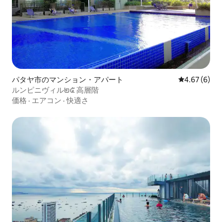
パタヤ市のマンション・アパート
レビュー6件
4.67 (6)
ルンピニヴィル๒๕ 高層階
価格
·
エアコン
·
快適さ