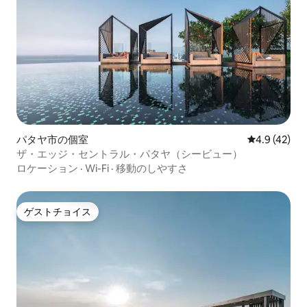
パタヤ市の個室
レビュー42
4.9 (42)
ザ・エッジ・セントラル・パタヤ（シービュー）
ロケーション
·
Wi-Fi
·
移動のしやすさ
ゲストチョイス
ゲストチョイス