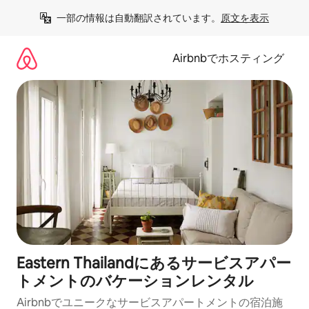
コ
一部の情報は自動翻訳されています。
原文を表示
ン
テ
ン
Airbnbでホスティング
ツ
に
ス
キ
ッ
プ
Eastern Thailandにあるサービスアパー
トメントのバケーションレンタル
Airbnbでユニークなサービスアパートメントの宿泊施