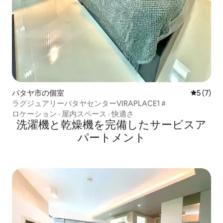
パタヤ市の個室
レビュー
5 (7)
ラグジュアリーパタヤセンターVIRAPLACE1＃
ロケーション
·
屋内スペース
·
快適さ
洗濯機と乾燥機を完備したサービスア
パートメント