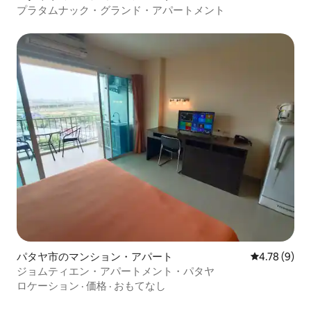
プラタムナック・グランド・アパートメント
パタヤ市のマンション・アパート
レビュー9件
4.78 (9)
ジョムティエン・アパートメント・パタヤ
ロケーション
·
価格
·
おもてなし