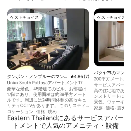
ゲストチョイス
ゲストチョイス
ゲストチョイス
ゲストチョイス
パタヤ市のマンシ
タンボン・ノンプルーのマン
レビュー7件、5つ星中4.86
4.86 (7)
ート
200平方メートル
ション・アパート
Unixx South Pattayaアパートメント17、
ライベートジャグ
サービスアパート
お問い合わせで割引！
豪華な景色、45階建てのビル、お部屋は
高の住宅地であるPr
17階にあり、使用面積は約38平方メート
ンストリートにあ
ルです。周辺には24時間体制の高セキュ
景色、ウォーキン
リティCCTVがあります。 このリスティ
シティガーデンは私
家族
·
価格
·
露天風
ングは南パタヤのUnixxにあります。 -賑
ロケーション
·
価格
·
眺め
にある最高のランニ
やかな通りまで徒歩2分で行けるので、地
Eastern Thailandにあるサービスアパー
平方メートルの巨
元の料理を楽しめます。 -主要な港とケー
アリーが気に入る
トメントで人気のアメニティ・設備
ディングレールまで徒歩わずか7分。 - ウ
つしかありません