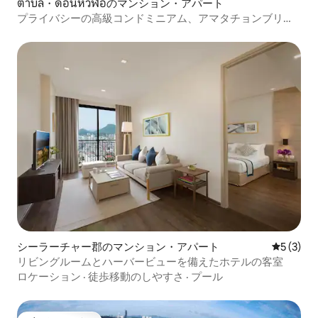
ตำบล・ดอนหัวฬอのマンション・アパート
プライバシーの高級コンドミニアム、アマタチョンブリ駅
から5分、日本語・英語
シーラーチャー郡のマンション・アパート
レビュー
5 (3)
リビングルームとハーバービューを備えたホテルの客室
ロケーション
·
徒歩移動のしやすさ
·
プール