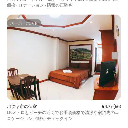
です
価格
·
ロケーション
·
情報の正確さ
スーパーホスト
スーパーホスト
パタヤ市の個室
レビュー56件
4.77 (56)
LKメトロとビーチの近くでお手頃価格で清潔な宿泊先の中
心地段202
ロケーション
·
価格
·
チェックイン