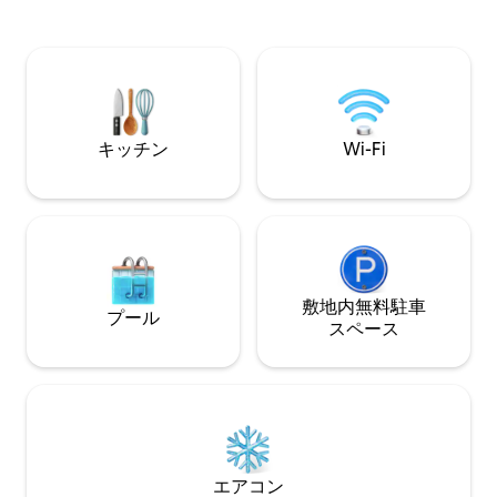
ォーキングストリートまでわずか10分。 -
ルコニーに専用ジ
ビーチまで徒歩20分 - 2つのプール、サウ
て軽く調理するた
ナ、ジム -空中庭園で美しい景色を楽しむ
洗濯機、Wi - F
- U-Tapao Rayong-Pattaya空港から31キ
ります。 週2回無
ロ。徒歩10分でウォーキングストリート
で快適にしましょう
に行ける絶好のロケーション アパートに
なプールもありま
は大きな屋外プールがあり、43階の空中
ださい
キッチン
Wi-Fi
庭園からはパタイヤ湾が見渡せます 客室
にはテレビ、冷蔵庫、電子レンジが完備
されています。キッチンで料理できます
敷地内無料駐⁠車
プール
ス⁠ペ⁠ー⁠ス
エアコン