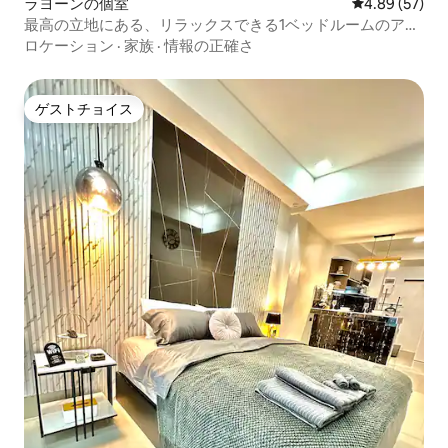
ラヨーンの個室
レビュー57件
4.89 (57)
最高の立地にある、リラックスできる1ベッドルームのアパ
ート
ロケーション
·
家族
·
情報の正確さ
ゲストチョイス
ゲストチョイス