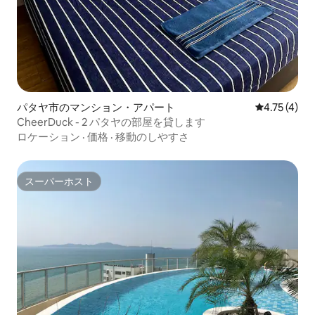
パタヤ市のマンション・アパート
レビュー4件
4.75 (4)
CheerDuck - 2 パタヤの部屋を貸します
ロケーション
·
価格
·
移動のしやすさ
スーパーホスト
スーパーホスト