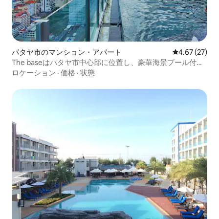
パタヤ市のマンション・アパート
レビュー27件
4.67 (27)
The baseはパタヤ市中心部に位置し、豪華海景プール付き
2ベッドルームアパートで、インスタ映えするインフィニテ
ロケーション
·
価格
·
状態
ィプールが付いています。カップル/女子会/家族に最適で
す。