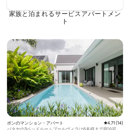
家族と泊まれるサービスアパートメン
ト
ポンのマンション・アパート
レビュー14件
4.71 (14)
パタヤの3ベッドルームプールヴィラは6名様まで宿泊可能