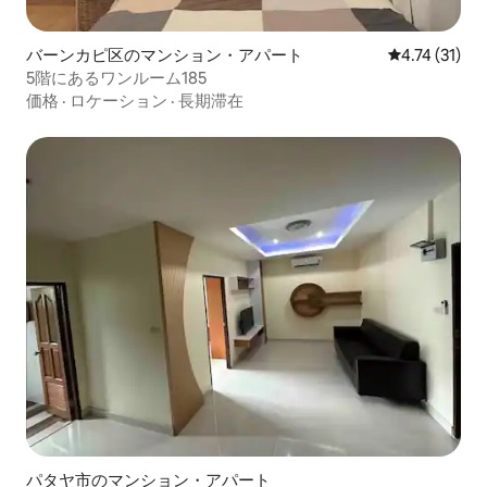
バーンカピ区のマンション・アパート
レビュー31件
4.74 (31)
5階にあるワンルーム185
価格
·
ロケーション
·
長期滞在
パタヤ市のマンション・アパート