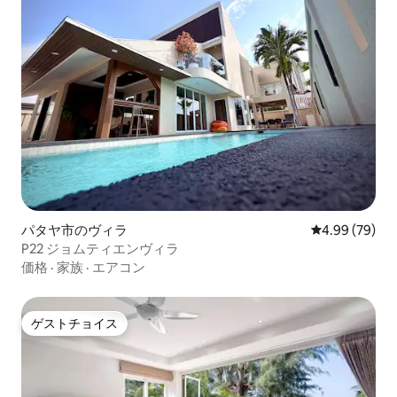
パタヤ市のヴィラ
レビュー79件
4.99 (79)
P22 ジョムティエンヴィラ
価格
·
家族
·
エアコン
ゲストチョイス
ゲストチョイス