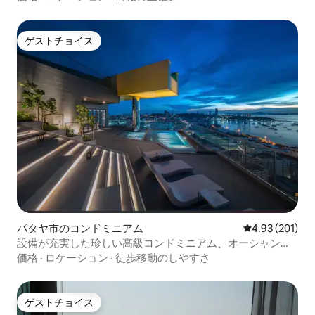
ゲストチョイス
ゲストチョイス
パタヤ市のコンドミニアム
レビュー201件
4.93 (201)
設備が充実した珍しい高級コンドミニアム、オーシャンサ
イドビュー
価格
·
ロケーション
·
徒歩移動のしやすさ
ゲストチョイス
ゲストチョイス