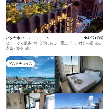
パタヤ市のコンドミニアム
レビュー136件
4.97 (136)
ビーチから数歩の中心部にある、屋上プール付きの宿泊先
家族
·
価格
·
静か
ゲストチョイス
ゲストチョイス