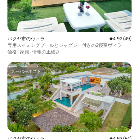
パタヤ市のヴィラ
レビュー49件
4.92 (49)
専用スイミングプールとジャグジー付きの2寝室ヴィラ
価格
·
家族
·
情報の正確さ
スーパーホスト
スーパーホスト
パタヤ市のヴィラ
レビュー54件
4.93 (54)