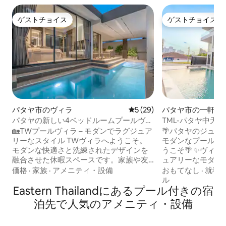
ゲストチョイス
ゲストチョイス
ゲストチョイス
ゲストチョイス
パタヤ市のヴィラ
レビュー29件、5つ星中5つ
5 (29)
パタヤ市の一軒家
パタヤの新しい4ベッドルームプールヴィ
TML-パタヤ中天
ラ／パタヤTWラグジュアリー滞在プール
6ベッドルーム8バ
🏡TWプールヴィラ – モダンでラグジュア
🌴パタヤのジュ
ヴィラ
室、麻雀台、オー
リーなスタイル TWヴィラへようこそ。
モダンなプール付
活の便利さ
モダンな快適さと洗練されたデザインを
うこそ🌴 ✨ヴィラ全体は軽やかでラグジ
融合させた休暇スペースです。家族や友
ュアリーなモダン
人との集まりであっても、快適で忘れら
したオープンスペ
価格
·
家族
·
アメニティ・設備
おもてなし
·
就寝
れない滞在をお楽しみいただけます。 ✨
バカンスのリラッ
ル
快適な空間 建物面積約160平方メートル
Eastern Thailandにあるプール付きの宿
快適で便利な生活
の1階建てのヴィラで、4つのベッドルー
族旅行、友人との
泊先で人気のアメニティ・設備
ムと5つのバスルームがあります。各寝室
行、長期滞在に最適です。 
には独立したバスルームがあり、ゲスト
トプール、プロの