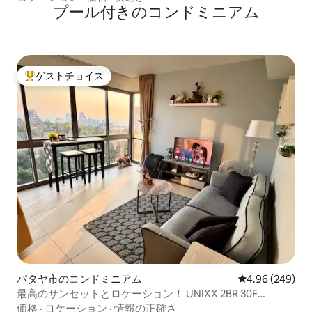
プール付きのコンドミニアム
ゲストチョイス
大好評のゲストチョイスです。
パタヤ市のコンドミニアム
レビュー249件
4.96 (249)
最高のサンセットとロケーション！ UNIXX 2BR 30F
Sea+Mount View
価格
·
ロケーション
·
情報の正確さ