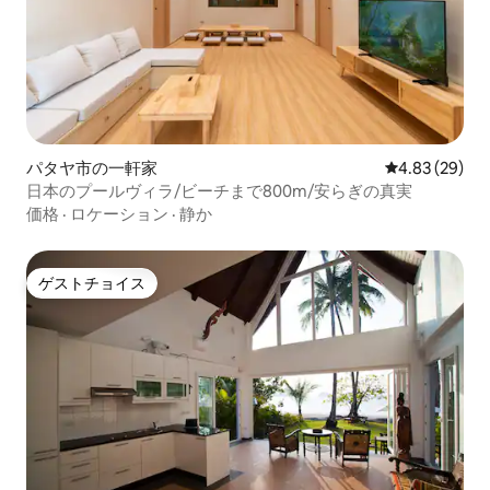
パタヤ市の一軒家
レビュー29件
4.83 (29)
日本のプールヴィラ/ビーチまで800m/安らぎの真実
価格
·
ロケーション
·
静か
ゲストチョイス
ゲストチョイス