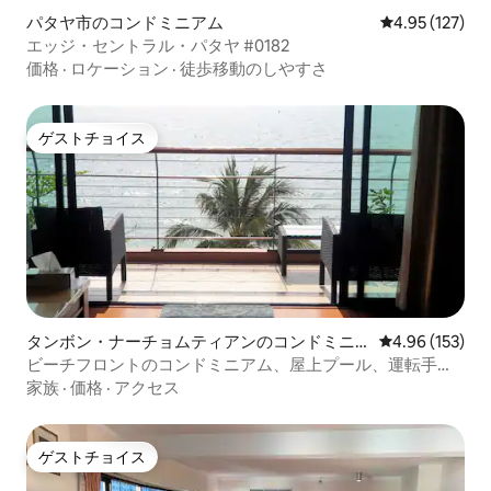
パタヤ市のコンドミニアム
レビュー127件
4.95 (127)
エッジ・セントラル・パタヤ #0182
価格
·
ロケーション
·
徒歩移動のしやすさ
ゲストチョイス
ゲストチョイス
タンボン・ナーチョムティアンのコンドミニ
レビュー153件
4.96 (153)
アム
ビーチフロントのコンドミニアム、屋上プール、運転手の
オプション
家族
·
価格
·
アクセス
ゲストチョイス
ゲストチョイス