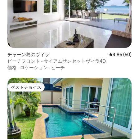
チャーン島のヴィラ
レビュー50件
4.86 (50)
ビーチフロント - サイアムサンセットヴィラ4D
価格
·
ロケーション
·
ビーチ
ゲストチョイス
ゲストチョイス