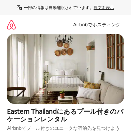
コ
一部の情報は自動翻訳されています。
原文を表示
ン
テ
ン
Airbnbでホスティング
ツ
に
ス
キ
ッ
プ
Eastern Thailandにあるプール付きのバ
ケーションレンタル
Airbnbでプール付きのユニークな宿泊先を見つけよう