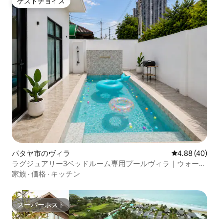
ゲストチョイス
ゲストチョイス
パタヤ市のヴィラ
レビュー40件
4.88 (40)
ラグジュアリー3ベッドルーム専用プールヴィラ｜ウォーキ
ングストリート近く
家族
·
価格
·
キッチン
スーパーホスト
スーパーホスト