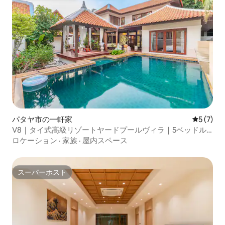
パタヤ市の一軒家
レビュー
5 (7)
V8｜タイ式高級リゾートヤードプールヴィラ｜5ベッドル
ーム6バスルーム｜市内中心部Thaibaliの高級閉鎖型コミュ
ロケーション
·
家族
·
屋内スペース
ニティ｜超大型公共エリア｜海辺の歩行者専用通りの近く
スーパーホスト
スーパーホスト