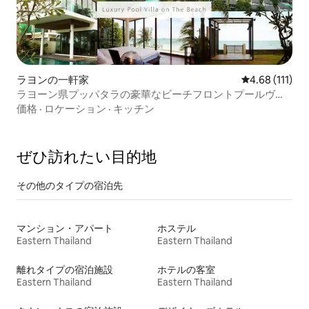
ラヨンの一軒家
レビュー111
4.68 (111)
ラヨーン県プッパタラの豪華なビーチフロントプールヴィ
ラ
価格
·
ロケーション
·
キッチン
ぜひ訪⁠れ⁠た⁠い目⁠的⁠地
その他のタ⁠イ⁠プ⁠の宿⁠泊⁠先
マンション・アパート
ホステル
Eastern Thailand
Eastern Thailand
離れタイプの宿泊施設
ホテルの客室
Eastern Thailand
Eastern Thailand