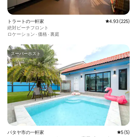
トラートの一軒家
レビュー225件
4.93 (225)
絶対ビーチフロント
ロケーション
·
価格
·
裏庭
スーパーホスト
スーパーホスト
パタヤ市の一軒家
レビュー
5 (5)