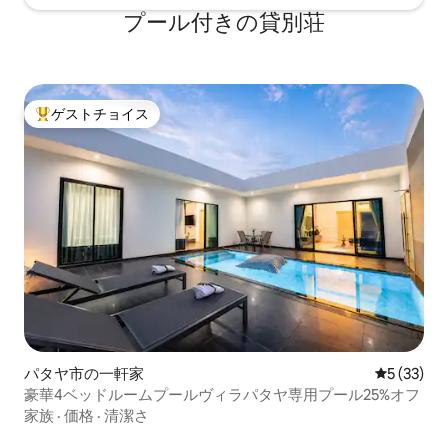
接続体験を提供します。 🎨 モダンなスタ
プール付きの貸別荘
イル ヴィラは、モダンで豪華なデザイン
スタイルを採用しており、シンプルで雰
囲気があり、快適さと優雅さを兼ね備え
ており、休暇をより快適にします。
ゲストチョイス
大好評のゲストチョイスです。
パタヤ市の一軒家
レビュー3
5 (33)
豪華4ベッドルームプールヴィラパタヤ専用プール25%オフ
家族
·
価格
·
清潔さ