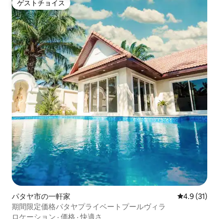
ゲストチョイス
ゲストチョイス
パタヤ市の一軒家
レビュー31
4.9 (31)
期間限定価格パタヤプライベートプールヴィラ
ロケーション
·
価格
·
快適さ