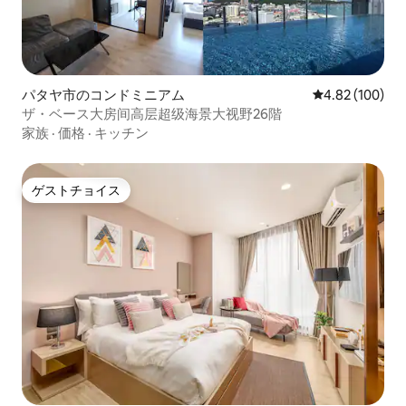
パタヤ市のコンドミニアム
レビュー100件
4.82 (100)
ザ・ベース大房间高层超级海景大视野26階
家族
·
価格
·
キッチン
ゲストチョイス
ゲストチョイス