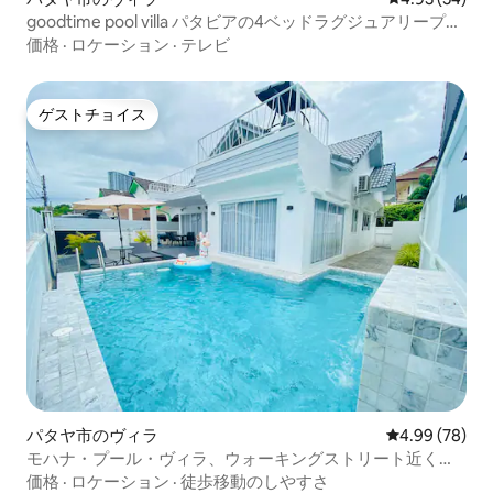
goodtime pool villa パタビアの4ベッドラグジュアリープー
ルヴィラ 新装、徒歩街まで15分
価格
·
ロケーション
·
テレビ
ゲストチョイス
ゲストチョイス
パタヤ市のヴィラ
レビュー78件
4.99 (78)
モハナ・プール・ヴィラ、ウォーキングストリート近く、
プラヤ・デル・カーマン
価格
·
ロケーション
·
徒歩移動のしやすさ