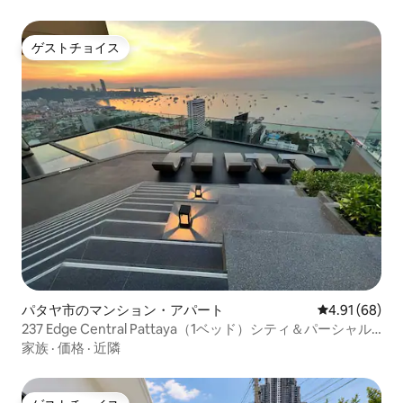
ゲストチョイス
ゲストチョイス
パタヤ市のマンション・アパート
レビュー68件
4.91 (68)
237 Edge Central Pattaya（1ベッド）シティ＆パーシャル
シービュー
家族
·
価格
·
近隣