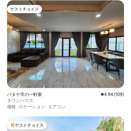
ゲストチョイス
ゲストチョイス
パタヤ市の一軒家
レビュー109件
4.94 (109)
タワンハウス
価格
·
ロケーション
·
エアコン
ゲストチョイス
大好評のゲストチョイスです。