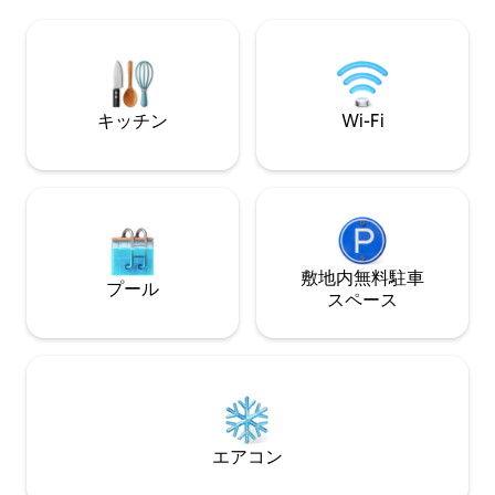
用のバスルームもあり、レイアウトが合
ム、麻雀台、ティ
理的で、より快適な滞在ができます。 🛏
キッチン、洗濯機、
寝室のレイアウト 4つの寝室のうち、3つ
ン、駐車場、充実
は1.8メートルの大きなベッド、1つは1.5
おり、短期旅行で
メートルのベッドを備えており、さまざ
ィスでも、自宅の
まな滞在ニーズを満たし、家族や友人と
ができます。 ✨ヴィラは中天の中心部の
キッチン
Wi-Fi
素晴らしい時間を共有するのに最適で
ヴィラエリアに位
す。 🍳 キッチンと食事 キッチンには調理
た雰囲気で、生活
器具が完備されており、簡単に調理で
行きやすいです。 ✨私たちが提供したい
き、自宅のような便利さと温かさを楽し
のは、ただ寝る場
めます。 🏊 プライベートプール ヴィラに
っくりと人生を楽
はプライベートプールがあり、水質は透
す。 TMLは、タイのパタヤで高級民泊ブ
明で、涼しさとリラクゼーションを楽し
ランド（中高級ヴ
むのに理想的な場所です。週3回の清掃サ
ことに注力してお
敷地内無料駐⁠車
プール
ービスを提供し、清潔で快適な環境を確
提供するために最善
ス⁠ペ⁠ー⁠ス
保します。 🔥 アウトドアレジャー バーベ
語、英語、タイ語
キューオーブンと広々とした屋外パーテ
ケーション｜チェ
ィースペースを備えたヴィラは、家族や
屋への食事サービ
友人と楽しいパーティーを楽しむのに最
トのおすすめ｜ゲ
適です。 📺 エンターテイメント施設 各ベ
掃とリネン交換。
ッドルームには独立したテレビがあり、
リビングルームには大画面テレビがあ
エアコン
り、家全体には高速Wi-Fiが備わってお
り、豊かで便利なエンターテイメントと