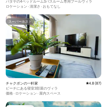
パタヤの4ベッドルーム3バスルーム専用プールヴィラ
ロケーション
·
清潔さ
·
おもてなし
スーパーホスト
スーパーホスト
チャクポンの一軒家
レビュー87
4.8 (87)
ビーチにある寝室3部屋のヴィラ
価格
·
ロケーション
·
屋内スペース