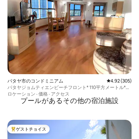
パタヤ市のコンドミニアム
レビュー305件
4.92 (305)
パタヤジョムティエンビーチフロント* 110平方メートル*#
素晴らしい景色#
ロケーション
·
価格
·
アクセス
プールがあるその他の宿泊施設
ゲストチョイス
大好評のゲストチョイスです。