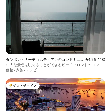
タンボン・ナーチョムティアンのコンドミニ
レビュー148件
4.96 (148)
アム
壮大な景色を眺めることができるビーチフロントのコンド
ミニアム
価格
·
家族
·
テレビ
ゲストチョイス
大好評のゲストチョイスです。