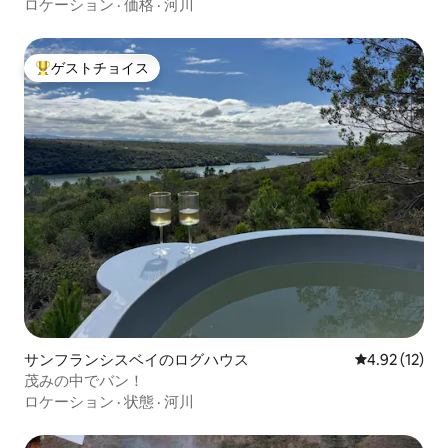
ロケーション
·
価格
·
河川
ゲストチョイス
大好評のゲストチョイスです。
サンフランシスベイのログハウス
レビュー12件
4.92 (12)
茂みの中でバン！
ロケーション
·
状態
·
河川