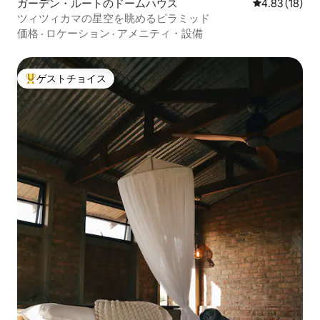
ガーデン・ルートのドームハウス
レビュー18件
4.83 (18)
ツィツィカマの星空を眺めるピラミッド
価格
·
ロケーション
·
アメニティ・設備
ゲストチョイス
大好評のゲストチョイスです。