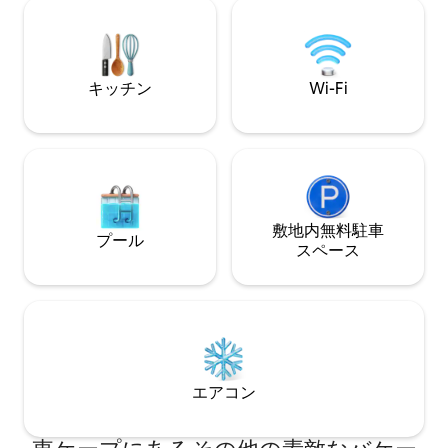
ルと無制限のWi -
に最適で、モダンな快適さを満喫できま
す。
キッチン
Wi-Fi
敷地内無料駐⁠車
プール
ス⁠ペ⁠ー⁠ス
エアコン