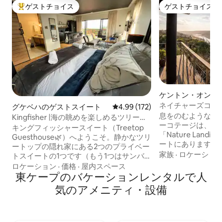
ゲストチョイス
ゲストチョイス
大好評のゲストチョイスです。
ゲストチョイス
ケントン・オン・
ニーハウス
ネイチャーズコテ
グケベハのゲストスイート
レビュー172件、5つ星中4.99
4.99 (172)
息をのむような景
Kingfisher |海の眺めを楽しめるツリート
ーコテージは、ブ
ップのゲストハウス
キングフィッシャースイート（Treetop
「Nature Lan
Guesthouse🌿）へようこそ。静かなツリ
ートにあります。
ートップの隠れ家にある2つのプライベー
イベートで、完全
家族
·
ロケーショ
トスイートの1つです（もう1つはサンバ
ベッドルームから
ードスイートです—
ロケーション
·
価格
·
屋内スペース
で確認されている
https://www.airbnb.com/rooms/1134644027844420817
東ケープのバケーションレンタルで人
い川の眺めが楽し
をご覧ください）。 各スイートには専用
気のアメニティ・設備
イ・ハーテビー、
の玄関と屋外デッキがあり、プライバシ
ヤラが敷地内を自
ーが確保され、森の景色と海が見えま
敷地内では200種
す。ロマンチックな旅行、仕事でのんび
います。当施設は、
り過ごす、静かな自然の中で過ごす休暇