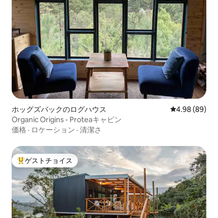
ホッグズバックのログハウス
レビュー89件
4.98 (89)
Organic Origins - Proteaキャビン
価格
·
ロケーション
·
清潔さ
ゲストチョイス
大好評のゲストチョイスです。