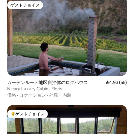
ゲストチョイス
ゲストチョイス
ガーデンルート地区自治体のログハウス
レビュー55件
4.93 (55)
Nicara Luxury Cabin | Floris
価格
·
ロケーション
·
外観・内装
ゲストチョイス
大好評のゲストチョイスです。