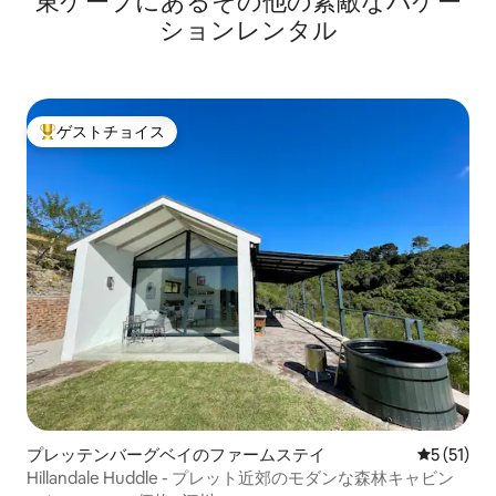
東ケープにあるその他の素敵なバケー
ションレンタル
ゲストチョイス
大好評のゲストチョイスです。
プレッテンバーグベイのファームステイ
レビュー5
5 (51)
Hillandale Huddle - プレット近郊のモダンな森林キャビン