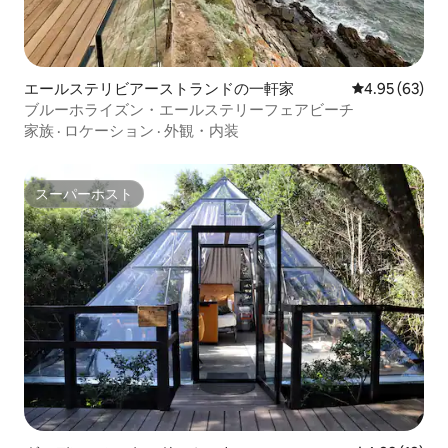
エールステリビアーストランドの一軒家
レビュー63件
4.95 (63)
ブルーホライズン・エールステリーフェアビーチ
家族
·
ロケーション
·
外観・内装
スーパーホスト
スーパーホスト