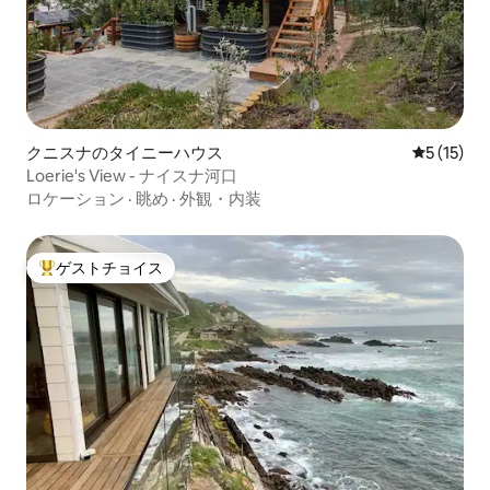
クニスナのタイニーハウス
レビュー1
5 (15)
Loerie's View - ナイスナ河口
ロケーション
·
眺め
·
外観・内装
ゲストチョイス
大好評のゲストチョイスです。