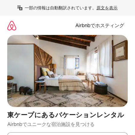
コ
一部の情報は自動翻訳されています。
原文を表示
ン
テ
ン
Airbnbでホスティング
ツ
に
ス
キ
ッ
プ
東ケープにあるバケーションレンタル
Airbnbでユニークな宿泊施設を見つける