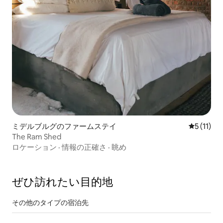
ミデルブルグのファームステイ
レビュー1
5 (11)
The Ram Shed
ロケーション
·
情報の正確さ
·
眺め
ぜひ訪⁠れ⁠た⁠い目⁠的⁠地
その他のタ⁠イ⁠プ⁠の宿⁠泊⁠先