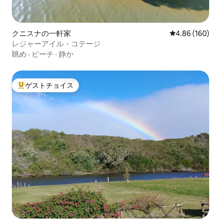
クニスナの一軒家
レビュー160件
4.86 (160)
レジャーアイル・コテージ
眺め
·
ビーチ
·
静か
ゲストチョイス
大好評のゲストチョイスです。