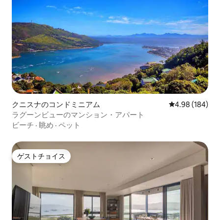
クニスナのコンドミニアム
レビュー184件
4.98 (184)
ラグーンビューのマンション・アパート
ビーチ
·
眺め
·
ペット
ゲストチョイス
ゲストチョイス