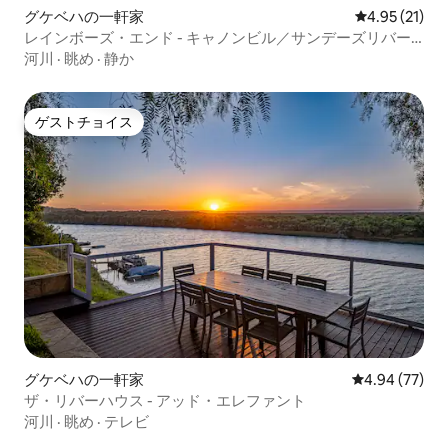
グケベハの一軒家
レビュー21件
4.95 (21)
レインボーズ・エンド - キャノンビル／サンデーズリバー
の穴場
河川
·
眺め
·
静か
ゲストチョイス
ゲストチョイス
グケベハの一軒家
レビュー77件
4.94 (77)
ザ・リバーハウス - アッド・エレファント
河川
·
眺め
·
テレビ