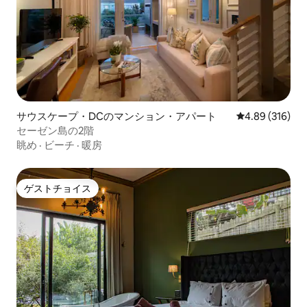
サウスケープ・DCのマンション・アパート
レビュー316件
4.89 (316)
セーゼン島の2階
眺め
·
ビーチ
·
暖房
ゲストチョイス
ゲストチョイス