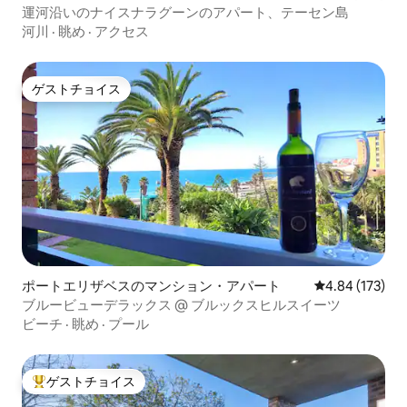
運河沿いのナイスナラグーンのアパート、テーセン島
河川
·
眺め
·
アクセス
ゲストチョイス
ゲストチョイス
ポートエリザベスのマンション・アパート
レビュー173件
4.84 (173)
ブルービューデラックス @ ブルックスヒルスイーツ
ビーチ
·
眺め
·
プール
ゲストチョイス
大好評のゲストチョイスです。