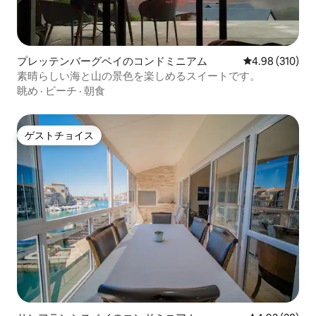
プレッテンバーグベイのコンドミニアム
レビュー310件
4.98 (310)
素晴らしい海と山の景色を楽しめるスイートです。
眺め
·
ビーチ
·
朝食
ゲストチョイス
ゲストチョイス