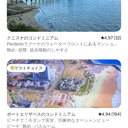
クニスナのコンドミニアム
レビュー32件
4.97 (32)
Piedanloラグーナのウォーターフロントにあるマンショ
ン・アパート
眺め
·
状態
·
徒歩移動のしやすさ
ゲストチョイス
大好評のゲストチョイスです。
ポートエリザベスのコンドミニアム
レビュー194件
4.94 (194)
ビーチで！モダンで安全、印象的なオーシャンビュー
ビーチ
·
眺め
·
バスルーム