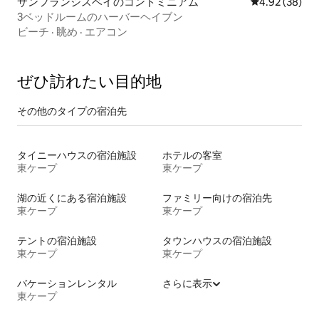
サンフランシスベイのコンドミニアム
レビュー38件
4.92 (38)
3ベッドルームのハーバーヘイブン
ビーチ
·
眺め
·
エアコン
ぜひ訪⁠れ⁠た⁠い目⁠的⁠地
その他のタ⁠イ⁠プ⁠の宿⁠泊⁠先
タイニーハウスの宿泊施設
ホテルの客室
東ケープ
東ケープ
湖の近くにある宿泊施設
ファミリー向けの宿泊先
東ケープ
東ケープ
テントの宿泊施設
タウンハウスの宿泊施設
東ケープ
東ケープ
バケーションレンタル
さらに表示
東ケープ