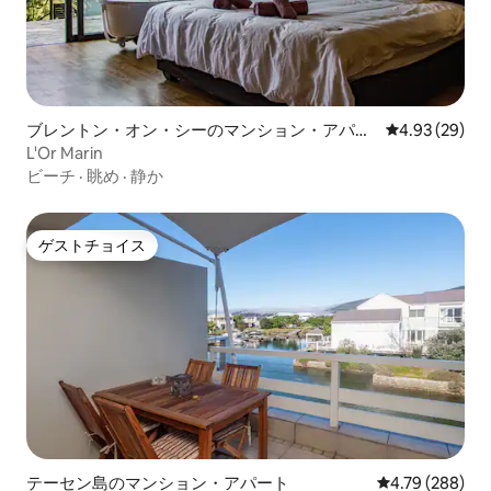
ブレントン・オン・シーのマンション・アパー
レビュー29件
4.93 (29)
ト
L'Or Marin
ビーチ
·
眺め
·
静か
ゲストチョイス
ゲストチョイス
テーセン島のマンション・アパート
レビュー288件
4.79 (288)