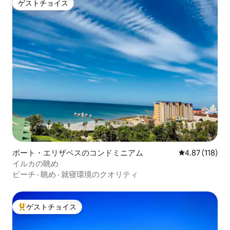
ゲストチョイス
ゲストチョイス
ポート・エリザベスのコンドミニアム
レビュー118件
4.87 (118)
イルカの眺め
ビーチ
·
眺め
·
就寝環境のクオリティ
ゲストチョイス
大好評のゲストチョイスです。