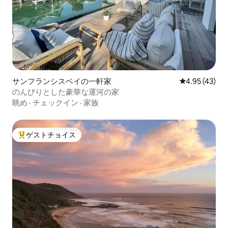
サンフランシスベイの一軒家
レビュー43件
4.95 (43)
のんびりとした豪華な運河の家
眺め
·
チェックイン
·
家族
ゲストチョイス
大好評のゲストチョイスです。