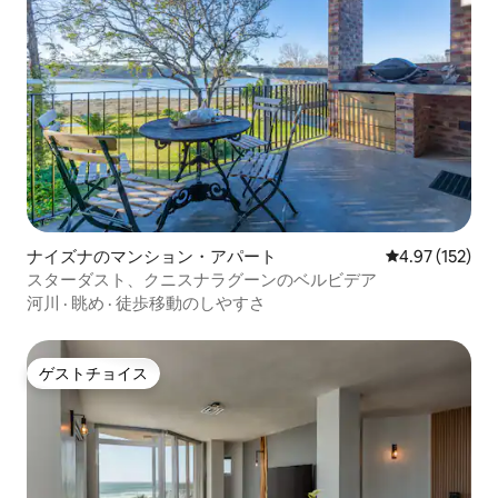
ナイズナのマンション・アパート
レビュー152件
4.97 (152)
スターダスト、クニスナラグーンのベルビデア
河川
·
眺め
·
徒歩移動のしやすさ
ゲストチョイス
ゲストチョイス