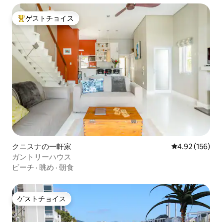
ゲストチョイス
大好評のゲストチョイスです。
クニスナの一軒家
レビュー156件
4.92 (156)
ガントリーハウス
ビーチ
·
眺め
·
朝食
ゲストチョイス
ゲストチョイス