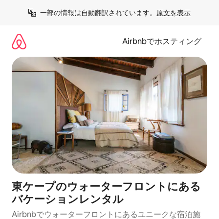
コ
一部の情報は自動翻訳されています。
原文を表示
ン
テ
ン
Airbnbでホスティング
ツ
に
ス
キ
ッ
プ
東ケープのウォーターフロントにある
バケーションレンタル
Airbnbでウォーターフロントにあるユニークな宿泊施