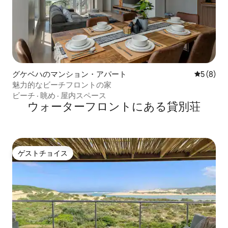
グケベハのマンション・アパート
レビュー
5 (8)
魅力的なビーチフロントの家
ビーチ
·
眺め
·
屋内スペース
ウォーターフロントにある貸別荘
ゲストチョイス
ゲストチョイス