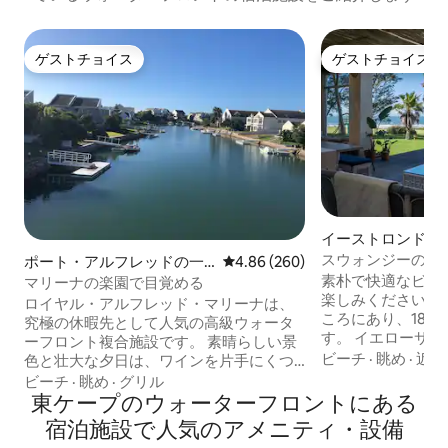
ゲストチョイス
ゲストチョイス
ゲストチョイス
ゲストチョイス
イーストロンドン
スウォンジーのビ
ポート・アルフレッドの一
レビュー260件、5つ星中4.86
4.86 (260)
軒家
素朴で快適なビー
マリーナの楽園で目覚める
楽しみください。海
ロイヤル・アルフレッド・マリーナは、
ころにあり、180
究極の休暇先として人気の高級ウォータ
す。 イエローサンズビーチに近く、素晴
ーフロント複合施設です。 素晴らしい景
らしいロックフィ
ビーチ
·
眺め
·
近隣
色と壮大な夕日は、ワインを片手にくつ
想的な家族旅行で
ろぐのに最適な環境を作り出します。 正
ビーチ
·
眺め
·
グリル
素晴らしいです。 この家には、オープン
面の芝生からボートやバージが通り過ぎ
東ケープのウォーターフロントにある
プランのキッチン
るのを眺めることができます。 運河に面
宿泊施設で人気のアメニティ・設備
ります。 主寝室
した専用パティオでバーベキューをお楽