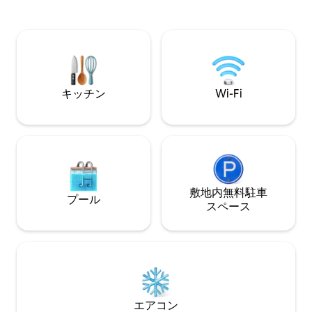
り、2つ目の寝室
しみください。 30種類以上の海洋生物が
ッドがあり、3つ
見つかっている広く深い水域に面した専
ルベッドがあり、
用桟橋から釣りを楽しめます。 リラック
べてがパティオに
スして、この人里離れた海岸の楽園の平
ルDSTV。
和と静けさを楽しみましょう。 プールと
エンターテイメントエリア、全天候型テ
ニスコートとスカッシュコートは、住民
キッチン
Wi-Fi
とゲスト専用で、正面玄関の近くにあり
ます。 マリーナは最も安全な場所です。
アクセスは単一のアクセス制御ゲートウ
ェイを介して行われ、居住者とゲストに
限定されています。 24時間体制のセキュ
リティパトロールもあります。 家にはソ
ーラーパネルがあります。
敷地内無料駐⁠車
プール
ス⁠ペ⁠ー⁠ス
エアコン