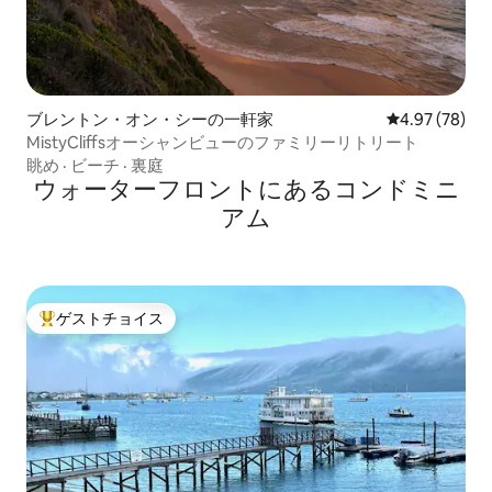
ブレントン・オン・シーの一軒家
レビュー78件
4.97 (78)
MistyCliffsオーシャンビューのファミリーリトリート
眺め
·
ビーチ
·
裏庭
ウォーターフロントにあるコンドミニ
アム
ゲストチョイス
大好評のゲストチョイスです。