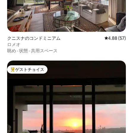
クニスナのコンドミニアム
レビュー57件
4.88 (57)
ロメオ
眺め
·
状態
·
共用スペース
ゲストチョイス
大好評のゲストチョイスです。