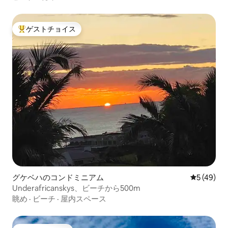
ゲストチョイス
大好評のゲストチョイスです。
グケベハのコンドミニアム
レビュー4
5 (49)
Underafricanskys、ビーチから500m
眺め
·
ビーチ
·
屋内スペース