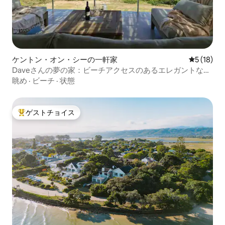
ケントン・オン・シーの一軒家
レビュー1
5 (18)
Daveさんの夢の家：ビーチアクセスのあるエレガントなコ
テージ
眺め
·
ビーチ
·
状態
ゲストチョイス
大好評のゲストチョイスです。