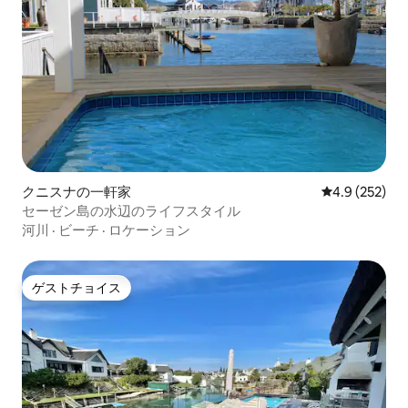
クニスナの一軒家
レビュー252
4.9 (252)
セーゼン島の水辺のライフスタイル
河川
·
ビーチ
·
ロケーション
ゲストチョイス
ゲストチョイス