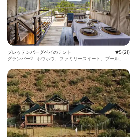
プレッテンバーグベイのテント
レビュー2
5 (21)
グランパー2 - ホウホウ、ファミリースイート、プール、プ
レット。