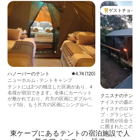
ゲストチョイス
大好評のゲストチ
ハノーバーのテント
レビュー120件、5つ星中4.74
4.74 (120)
ニューホルム - テントキャンプ
テントには2つの独立した区画があり、4
名様が宿泊できます。全体にカーペット
クニスナのテント
が敷かれており、片方の区画にダブルベ
ナイスナの森の中
ッド1台、もう片方の区画にシングルベッ
グランピング
ナイスナのロマン
ド2台があります。洗面所は30メートル先
プ・グランピング
にあります。ニューホルムゲストハウス
と自然が出会う場
の庭に設置されています。 共用ラウン
に囲まれたこの魅
ジ、ダイニングルーム、バーエリア、穏
東ケープにあるテントの宿泊施設で人
イーンサイズのベ
やかな庭園にプールがあります。 お食事
ビングルーム、2