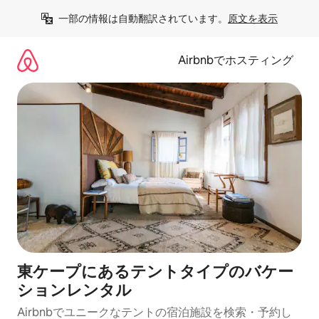
コ
一部の情報は自動翻訳されています。
原文を表示
ン
テ
ン
Airbnbでホスティング
ツ
に
ス
キ
ッ
プ
東ケープにあるテントタイプのバケー
ションレンタル
Airbnbでユニークなテントの宿泊施設を検索・予約し