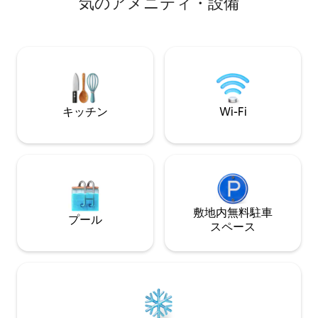
気のアメニティ・設備
は以下のとおりです。 ディナー：
巣ハンモックが備
R270（1人前） – 3コースの家庭料理 朝食
かれたシャワー、
は125ランドで、7時45分からご利用いた
キュー用設備をご
だけます。 「その他の留意事項」に記載
ライバシーと快適
されているとおり、アクティビティをご
や、星空の下で魔
利用いただけます。
過ごしたい方に最
気を吸い込み、自
がら眠りにつきま
キッチン
Wi-Fi
200m歩くと宿泊
敷地内無料駐⁠車
プール
ス⁠ペ⁠ー⁠ス