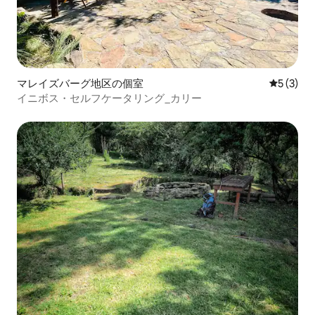
マレイズバーグ地区の個室
レビュー
5 (3)
イニボス・セルフケータリング_カリー