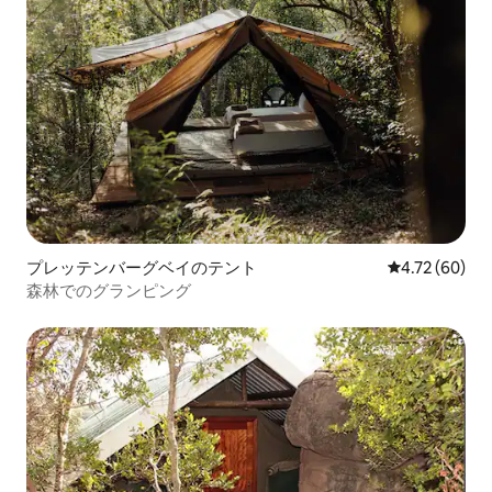
プレッテンバーグベイのテント
レビュー60件
4.72 (60)
森林でのグランピング