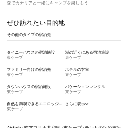
森でカナリアと一緒にキャンプを楽しもう
ぜひ訪⁠れ⁠た⁠い目⁠的⁠地
その他のタ⁠イ⁠プ⁠の宿⁠泊⁠先
タイニーハウスの宿泊施設
湖の近くにある宿泊施設
東ケープ
東ケープ
ファミリー向けの宿泊先
ホテルの客室
東ケープ
東ケープ
タウンハウスの宿泊施設
バケーションレンタル
東ケープ
東ケープ
自然を満喫できるエコロッジの宿泊施設
さらに表示
東ケープ
Airbnb
南アフリカ共和国
東ケープ
テントの宿泊施設