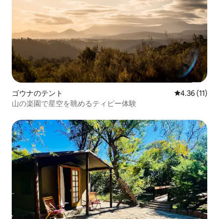
ゴウナのテント
レビュー11件
4.36 (11)
山の楽園で星空を眺めるティピー体験