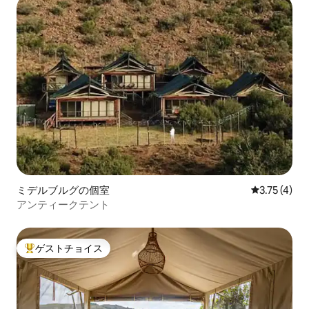
ミデルブルグの個室
レビュー4件
3.75 (4)
アンティークテント
ゲストチョイス
大好評のゲストチョイスです。