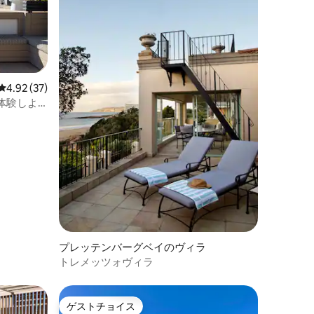
レビュー37件、5つ星中4.92つ星の平均評価
4.92 (37)
体験しよ
プレッテンバーグベイのヴィラ
トレメッツォヴィラ
ゲストチョイス
ゲストチョイス