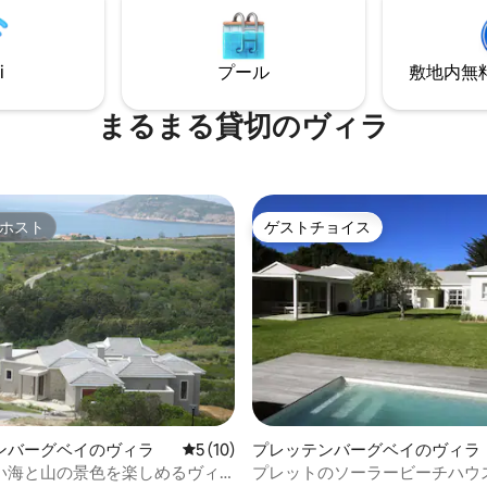
スにつながっています。2つの
、レジャーアイランド、ボラー
エンターテイメントデッキでは
チ、有名なヘッズは5.5km先で
の食事と息をのむような海の景
i
プール
敷地内無料駐
めます。完璧な海辺の隠れ家
まるまる貸切のヴィラ
ホスト
ゲストチョイス
ホスト
ゲストチョイス
4.96つ星の平均評価
ンバーグベイのヴィラ
レビュー10件、5つ星中5つ星の平均評価
5 (10)
プレッテンバーグベイのヴィラ
い海と山の景色を楽しめるヴィ
プレットのソーラービーチハウ