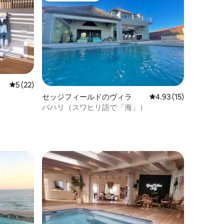
レビュー22件、5つ星中5つ星の平均評価
5 (22)
セッジフィールドのヴィラ
レビュー15件、5つ星
4.93 (15)
バハリ（スワヒリ語で「海」）