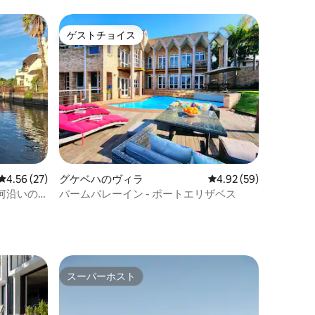
ゲストチョイス
ゲストチョイス
レビュー27件、5つ星中4.56つ星の平均評価
4.56 (27)
グケベハのヴィラ
レビュー59件、5つ星
4.92 (59)
河沿いの
パームバレーイン - ポートエリザベス
スーパーホスト
スーパーホスト