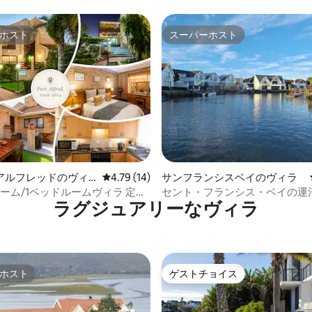
ホスト
スーパーホスト
ホスト
スーパーホスト
4.93つ星の平均評価
アルフレッドのヴィ
レビュー14件、5つ星中4.79つ星の平均評価
4.79 (14)
サンフランシスベイのヴィラ
ーム/1ベッドルームヴィラ 定員
セント・フランシス・ベイの運
ラグジュアリーなヴィラ
ベキュー 近くのビーチ | 駐車場
家、ヘロン・チェイス
ホスト
ゲストチョイス
ホスト
ゲストチョイス