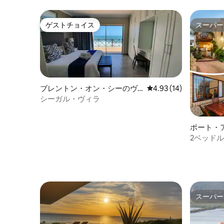
ラ
ゲストチョイス
スーパー
ゲストチョイス
スーパー
ブレントン・オン・シーのヴ
レビュー14件、5つ星中
4.93 (14)
ィラ
シーガル・ヴィラ
ポート・
ラ
2ベッドル
4名 バー
スーパー
スーパー