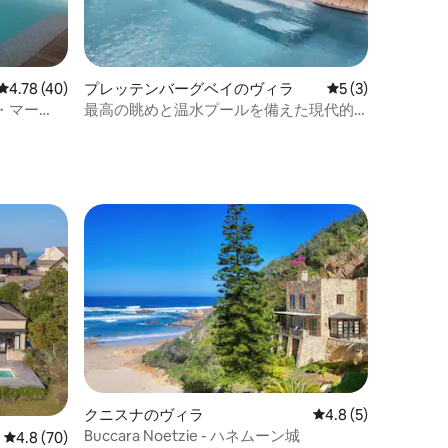
レビュー40件、5つ星中4.78つ星の平均評価
4.78 (40)
プレッテンバーグベイのヴィラ
レビュー3件、5
5 (3)
・マー
最高の眺めと温水プールを備えた現代的
宿泊いただ
な宿泊先
クニスナのヴィラ
レビュー5件、5つ星
4.8 (5)
Buccara Noetzie - ハネムーン城
レビュー70件、5つ星中4.8つ星の平均評価
4.8 (70)