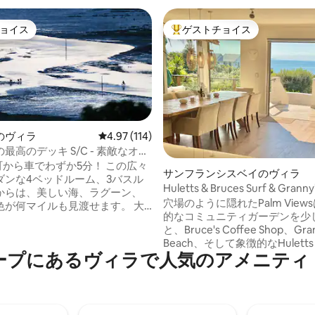
ョイス
ゲストチョイス
ョイス
大好評のゲストチョイスです。
のヴィラ
レビュー114件、5つ星中4.97つ星の平均評価
4.97 (114)
最高のデッキ S/C - 素敵なオー
ュー！
町から車でわずか5分！ この広々
つ星中5つ星の平均評価
サンフランシスベイのヴィラ
ダンな4ベッドルーム、3バスル
Huletts & Bruces Surf & Granny
からは、美しい海、ラグーン、
パームビューを楽しもう
穴場のように隠れたPalm View
が何マイルも見渡せます。 大
的なコミュニティガーデンを少
がご宿泊いただける十分なスペー
と、Bruce's Coffee Shop、Gran
様連れに適しています！ 6つのバ
Beach、そして象徴的なHuletts 
とデッキに足を踏み入れると、
ープにあるヴィラで人気のアメニティ
Bruces Beautiesのサーフス
ウスにいるような気分になりま
ます。 この地中海スタイルの家
な鳥の生態：フィッシュイーグ
な雰囲気、明るさ、モダンさに
多数。 24時間営業のミ
リデーの魅力に満ちています。
、ガソリンスタンド、ガレー
プランのレイアウトは、屋外と
、酒屋まで1km。 ナイスナゴル