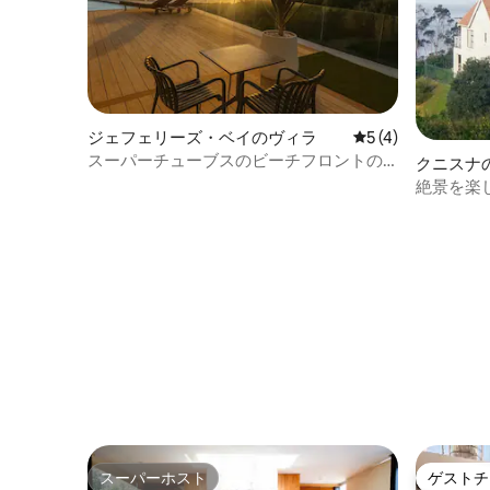
ジェフェリーズ・ベイのヴィラ
レビュー4件、5
5 (4)
スーパーチューブスのビーチフロントの
クニスナ
海の隠れ家
絶景を楽
園のよう
スーパーホスト
ゲストチ
スーパーホスト
ゲストチ