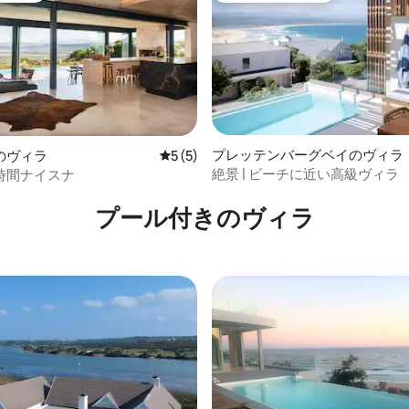
星中5つ星の平均評価
プレッテンバーグベイのヴィラ
のヴィラ
レビュー5件、5つ星中5つ星の平均評価
5 (5)
絶景 | ビーチに近い高級ヴィラ
時間ナイスナ
プール付きのヴィラ