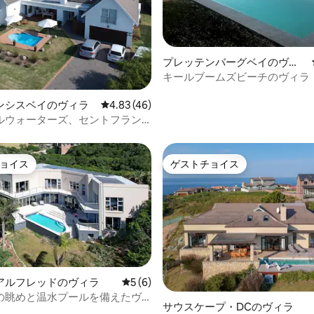
4.75つ星の平均評価
プレッテンバーグベイのヴィ
ラ
キールブームズビーチのヴィラ
レ・ノストラム。12名様までご
けます。
ンシスベイのヴィラ
レビュー46件、5つ星中4.83つ星の平均評価
4.83 (46)
ルウォーターズ、セントフラン
、東ケープ州
ョイス
ゲストチョイス
ョイス
ゲストチョイス
アルフレッドのヴィラ
レビュー6件、5つ星中5つ星の平均評価
5 (6)
の眺めと温水プールを備えたヴ
つ星中5つ星の平均評価
サウスケープ・DCのヴィラ