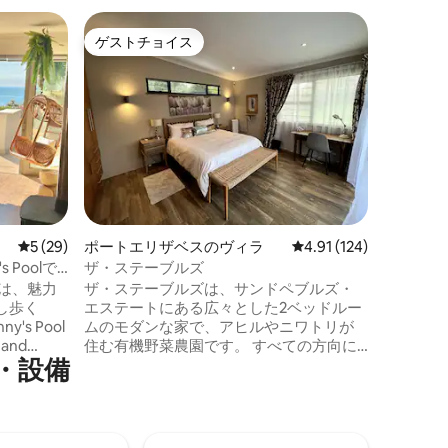
ポートエ
ゲストチョイス
ゲスト
ゲストチョイス
ゲスト
サンヴィ
ホーム
サンヴィ
あり、ほ
プールか
寝室の窓
り波に乗
ます。ま
しむこと
全ネット
ム4室 
レビュー29件、5つ星中5つ星の平均評価
5 (29)
ポートエリザベスのヴィラ
レビュー124件、5つ星
4.91 (124)
ーバスル
グ＆エン
's Poolで
ザ・ステーブルズ
イ スマートテレビDSTV Now リモートで
sは、魅力
ザ・ステーブルズは、サンドペブルズ・
操作する
し歩く
エステートにある広々とした2ベッドルー
ny's Pool
ムのモダンな家で、アヒルやニワトリが
and
住む有機野菜農園です。 すべての方向に
・設備
ポットに行け
パリッとした白いリネンと長い景色を備
は、贅沢
えた、すっきりとした清潔なリビングス
溢れ、ホ
ペースです。 美しいサルディニアベイの
オープン
ビーチに近く、ベイウェストモールやウ
シームレ
ォルマーパークショッピングセンターま