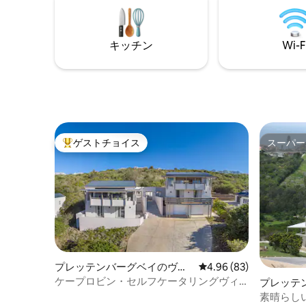
き戸は、薪を燃やすブライ、屋外ダイニ
フコース
ング、ラウンジャーにつながり、下には
ドベイビー
クジラやゴルファーを眺めることができ
す。
キッチン
Wi-F
ます。 日当たりの良いプライベートプー
ル、ラウンジチェア、ガスバーベキュー
グリルは、たまに強風が吹く日に最適で
す。
ゲストチョイス
スーパー
大好評のゲストチョイスです。
スーパー
プレッテンバーグベイのヴィ
レビュー83件、5つ星中
4.96 (83)
ラ
ケープロビン・セルフケータリングヴィ
プレッテ
ラ・プレッテンベルグベイ
素晴らし