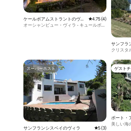
ケールボアムストラントのヴィ
レビュー4件、5つ星中
4.75 (4)
ラ
オーシャンビュー・ヴィラ - キュールボム
ストランド
サンフラ
クリスタ
シスベイ
スーパーホスト
ゲストチ
スーパーホスト
ゲストチ
ポート・
美しい海
サンフランシスベイのヴィラ
レビュー3件、5
5 (3)
ィラ