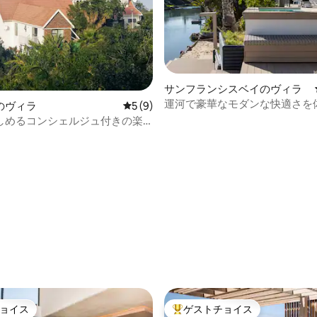
つ星中5つ星の平均評価
サンフランシスベイのヴィラ
運河で豪華なモダンな快適さを
のヴィラ
レビュー9件、5つ星中5つ星の平均評価
5 (9)
う
しめるコンシェルジュ付きの楽
な一軒家
ョイス
ゲストチョイス
ョイス
大好評のゲストチョイスです。