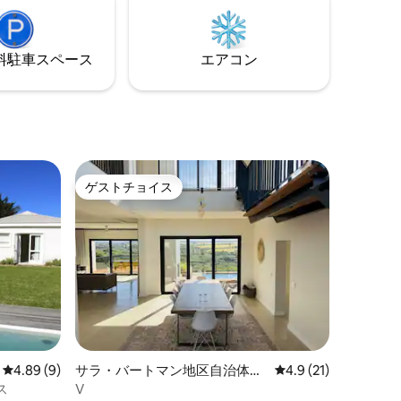
広々とした
でわずか8 kmです。 The Stablesは設備が
、屋外で
整っており、まるで自宅のような居心地
色を楽し
を提供するように設計されています。 都
⁠車ス⁠ペ⁠ー⁠ス
エアコン
会の生活から遠く離れた、のどかな田舎
の環境をお楽しみください。
ゲストチョイス
ゲストチョイス
レビュー9件、5つ星中4.89つ星の平均評価
4.89 (9)
サラ・バートマン地区自治体の
レビュー21件、5つ
4.9 (21)
ヴィラ
ス
V