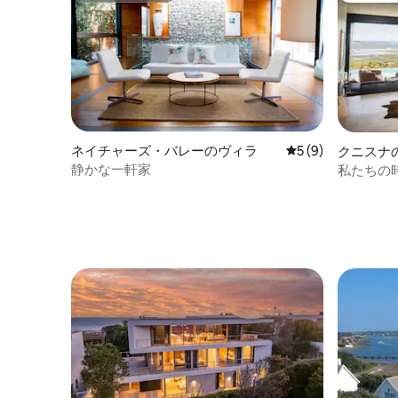
ネイチャーズ・バレーのヴィラ
レビュー9件、5つ
5 (9)
クニスナ
静かな一軒家
私たちの