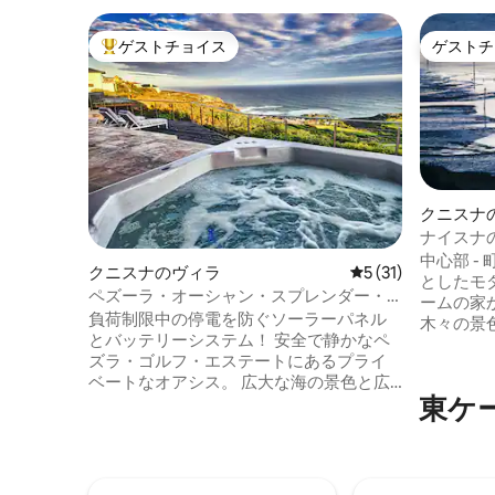
ゲストチョイス
ゲストチ
大好評のゲストチョイスです。
ゲストチ
クニスナ
ナイスナの
シャンビ
中心部 - 
クニスナのヴィラ
レビュー31件、5
5 (31)
としたモ
ペズーラ・オーシャン・スプレンダー・
ームの家
ソーラー、オーシャンビューのラグジュ
負荷制限中の停電を防ぐソーラーパネル
木々の景色
アリーヴィラ
とバッテリーシステム！ 安全で静かなペ
人8名様
ズラ・ゴルフ・エステートにあるプライ
ス。お子
ベートなオアシス。 広大な海の景色と広
ルコニー
東ケ
いスペースが家のほぼすべての部屋を特
ツリーハ
徴づけています。 ジャグジー付きの海向
す！豊か
きバルコニーからは、16番ホールの上か
ル、トゥラコなど
らの遮るもののないオーシャンビューが
ニマート
楽しめます。 シェフ仕様のキッチンの引
ジ、ATM