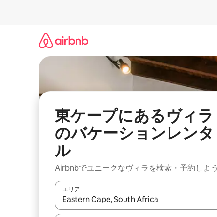
コ
ン
テ
ン
ツ
に
ス
キ
ッ
プ
東ケープにあるヴィラ
のバケーションレンタ
ル
Airbnbでユニークなヴィラを検索・予約しよ
エリア
検索結果が表示されたら、上下の矢印キーを使っ