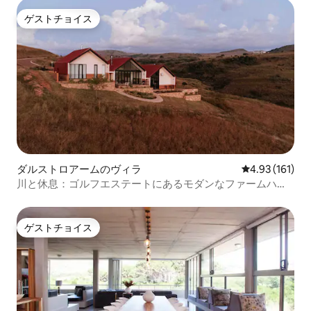
ゲストチョイス
ゲストチョイス
ダルストロアームのヴィラ
レビュー161件
4.93 (161)
川と休息：ゴルフエステートにあるモダンなファームハウ
ス
ゲストチョイス
ゲストチョイス