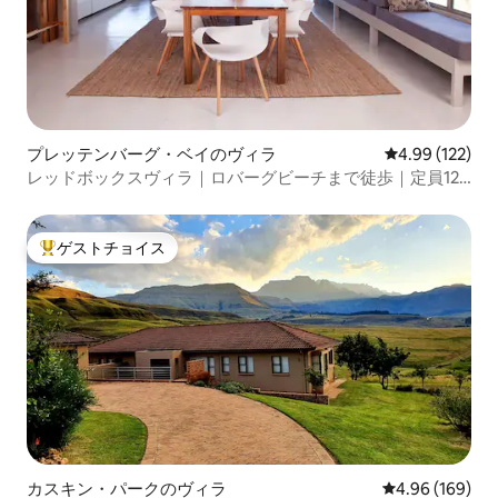
プレッテンバーグ・ベイのヴィラ
レビュー122件
4.99 (122)
レッドボックスヴィラ｜ロバーグビーチまで徒歩｜定員12
名
ゲストチョイス
大好評のゲストチョイスです。
カスキン・パークのヴィラ
レビュー169件
4.96 (169)