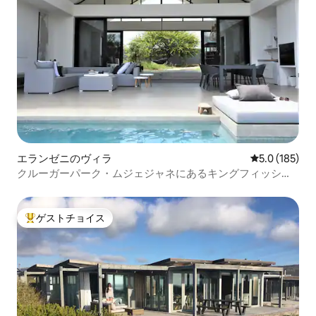
エランゼニのヴィラ
レビュー185
5.0 (185)
クルーガーパーク・ムジェジャネにあるキングフィッシャ
ー・リバー・ロッジ
ゲストチョイス
大好評のゲストチョイスです。