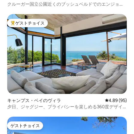
クルーガー国立公園近くのブッシュベルドでのエンジョジ
ョ・エスケープ
ゲストチョイス
大好評のゲストチョイスです。
キャンプス・ベイのヴィラ
レビュー95件
4.89 (95)
夕日、ジャグジー、プライバシーを楽しめる360度デザイ
ンのヴィラ
ゲストチョイス
ゲストチョイス