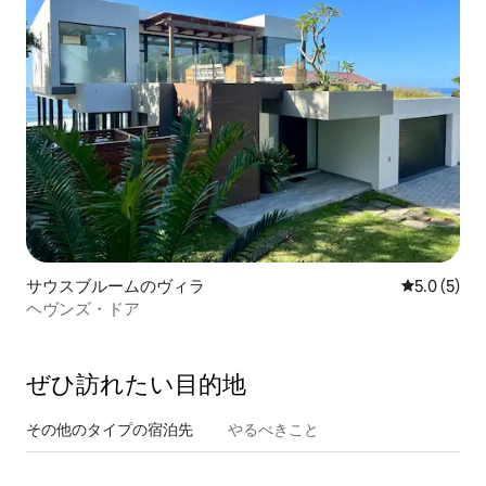
サウスブルームのヴィラ
レビュー5
5.0 (5)
ヘヴンズ・ドア
ぜひ訪⁠れ⁠た⁠い目⁠的⁠地
その他のタ⁠イ⁠プ⁠の宿⁠泊⁠先
やるべきこと