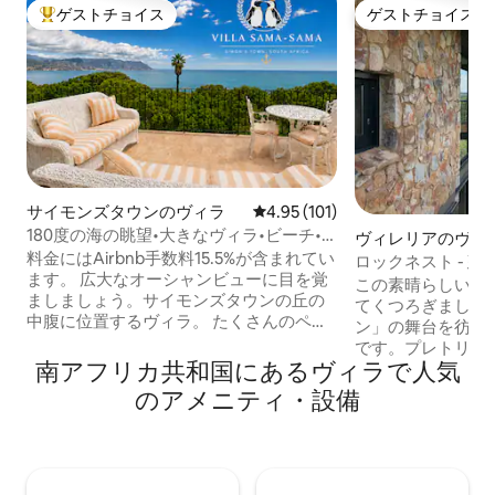
ゲストチョイス
ゲストチョイス
大好評のゲストチョイスです。
ゲストチョイス
サイモンズタウンのヴィラ
レビュー101件、5つ星中4.95
4.95 (101)
180度の海の眺望•大きなヴィラ•ビーチ•
ヴィレリアのヴィ
ペンギン
料金にはAirbnb手数料15.5%が含まれてい
ロックネスト - 
ます。 広大なオーシャンビューに目を覚
この素晴らしい宿
ましましょう。サイモンズタウンの丘の
てくつろぎましょ
中腹に位置するヴィラ。 たくさんのペン
ン」の舞台を彷彿
ギンの群れや、風のない秘密のビーチま
です。プレトリア
で、簡単で道しるべのある散策道。 設備
南アフリカ共和国にあるヴィラで人気
る、街のスカイラ
が充実したシェフのキッチン。大きなバ
木の上を一望できる
のアメニティ・設備
ルコニーには大きなバーベキューグリル
の家は、スチール
があります。室内に暖房／調理用のビル
組み合わせていま
トインBBQ暖炉。全寝室にガスヒータ
囲気の家には、自
ー。停電時のバックアップ用インバータ
い装飾品、エジプ
ーと太陽光発電式給湯器。安定したファ
います。また、100