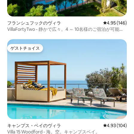
フランシュフックのヴィラ
レビュー146件
4.95 (146)
VillaFortyTwo - 静かで広々。4 ～ 10名様のご宿泊が可能で
す。
ゲストチョイス
ゲストチョイス
キャンプス・ベイのヴィラ
レビュー104件
4.93 (104)
Villa 15 Woodford - 海。空。キャンプスベイ。