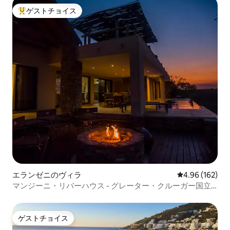
ゲストチョイス
大好評のゲストチョイスです。
エランゼニのヴィラ
レビュー162件
4.96 (162)
マンジーニ・リバーハウス - グレーター・クルーガー国立
公園
ゲストチョイス
ゲストチョイス