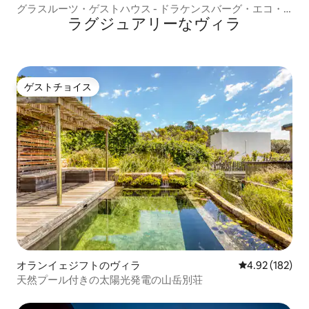
グラスルーツ・ゲストハウス - ドラケンスバーグ・エコ・
ラグジュアリーなヴィラ
エステート
ゲストチョイス
ゲストチョイス
オランイェジフトのヴィラ
レビュー182件
4.92 (182)
天然プール付きの太陽光発電の山岳別荘