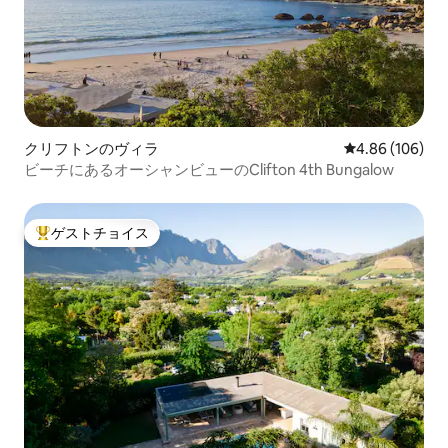
クリフトンのヴィラ
レビュー106件
4.86 (106)
ビーチにあるオーシャンビューのClifton 4th Bungalow
ゲストチョイス
大好評のゲストチョイスです。