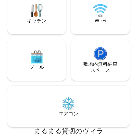
イバー＆メッシュシステム。寝室にはス
トリアの中心部に
マートテレビ。高品質のベッド＆リネン
先です。Gautra
類 全年齢対象のたくさんのアクティビテ
館、ヴィンテージ
キッチン
Wi-Fi
ィ
す。
敷地内無料駐⁠車
プール
ス⁠ペ⁠ー⁠ス
エアコン
まるまる貸切のヴィラ