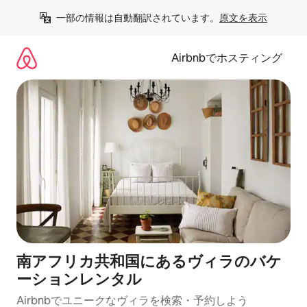
コ
一部の情報は自動翻訳されています。
原文を表示
ン
テ
ン
Airbnbでホスティング
ツ
に
ス
キ
ッ
プ
南アフリカ共和国にあるヴィラのバケ
ーションレンタル
Airbnbでユニークなヴィラを検索・予約しよう