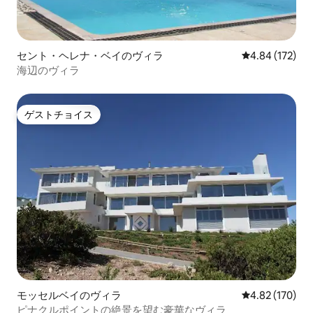
セント・ヘレナ・ベイのヴィラ
レビュー172件
4.84 (172)
海辺のヴィラ
ゲストチョイス
ゲストチョイス
モッセルベイのヴィラ
レビュー170件
4.82 (170)
ピナクルポイントの絶景を望む豪華なヴィラ