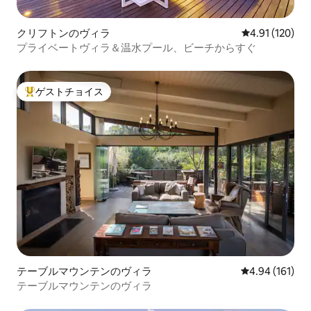
クリフトンのヴィラ
レビュー120件
4.91 (120)
プライベートヴィラ＆温水プール、ビーチからすぐ
ゲストチョイス
大好評のゲストチョイスです。
テーブルマウンテンのヴィラ
レビュー161件
4.94 (161)
テーブルマウンテンのヴィラ