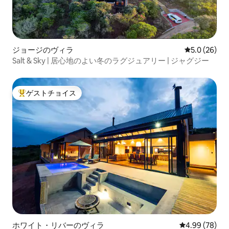
ジョージのヴィラ
レビュー26
5.0 (26)
Salt & Sky | 居心地のよい冬のラグジュアリー | ジャグジー
ゲストチョイス
大好評のゲストチョイスです。
ホワイト・リバーのヴィラ
レビュー78件
4.99 (78)