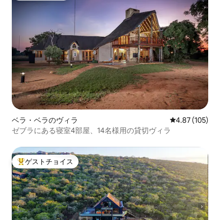
ベラ・ベラのヴィラ
レビュー105件
4.87 (105)
ゼブラにある寝室4部屋、14名様用の貸切ヴィラ
ゲストチョイス
大好評のゲストチョイスです。