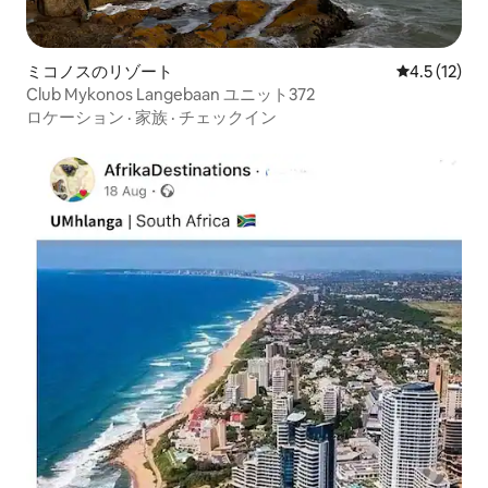
ミコノスのリゾート
レビュー12
4.5 (12)
Club Mykonos Langebaan ユニット372
ロケーション
·
家族
·
チェックイン