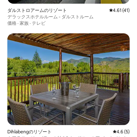
ダルストロアームのリゾート
レビュー41件
4.61 (41)
デラックスホテルルーム - ダルストルーム
価格
·
家族
·
テレビ
Dihlabengのリゾート
レビュー5
4.6 (5)