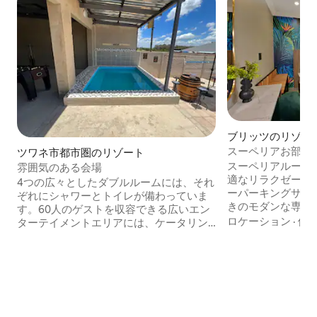
ブリッツのリゾー
スーペリアお部屋 
ツワネ市都市圏のリゾート
スーペリアルーム 
雰囲気のある会場
適なリラクゼーション空間 
4つの広々としたダブルルームには、それ
ーパーキングサイ
ぞれにシャワーとトイレが備わっていま
きのモダンな専用
す。60人のゲストを収容できる広いエン
ーペリアルームで
ロケーション
·
価
ターテイメントエリアには、ケータリン
しみください。エアコン
グ機器、カトラリー、食器、テーブル、
付きテレビ、コー
椅子が備わっています。 安全な駐車場、
ど、快適さを高め
16席のカジュアルプール、16席の傘付き
す。2名様用の座
ベランダ、ブラーイアー、ボマをご用意
ダでは、リラック
しており、雰囲気を生き生きと保ちま
しいただけます。
す。 パーティーを続けるためのJBLパー
スキーピングサー
ティーボックススピーカーと、才能のあ