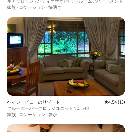
キアラロッジ - パティオ付き1ベッドルームアパートメント
家族
·
ロケーション
·
快適さ
ヘイジービューのリゾート
レビュー13件
4.54 (13)
クルーガーパークロッジユニットNo. 543
家族
·
ロケーション
·
静か