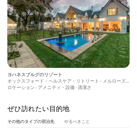
ヨハネスブルグのリゾート
オックスフォード・ヘルスケア・リトリート - メルローズ -
ヨハネスブルグ
ロケーション
·
アメニティ・設備
·
清潔さ
ぜひ訪⁠れ⁠た⁠い目⁠的⁠地
その他のタ⁠イ⁠プ⁠の宿⁠泊⁠先
やるべきこと