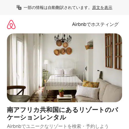
コ
一部の情報は自動翻訳されています。
原文を表示
ン
テ
ン
Airbnbでホスティング
ツ
に
ス
キ
ッ
プ
南アフリカ共和国にあるリゾートのバ
ケーションレンタル
Airbnbでユニークなリゾートを検索・予約しよう