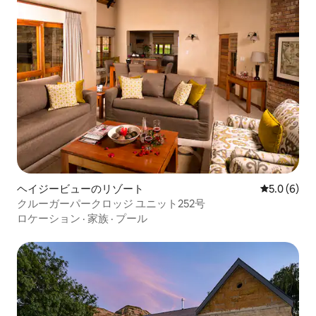
ヘイジービューのリゾート
レビュー6
5.0 (6)
クルーガーパークロッジ ユニット252号
ロケーション
·
家族
·
プール