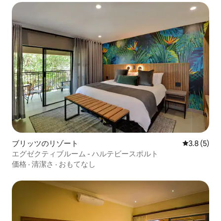
ブリッツのリゾート
レビュー5
3.8 (5)
エグゼクティブルーム - ハルテビースポルト
価格
·
清潔さ
·
おもてなし