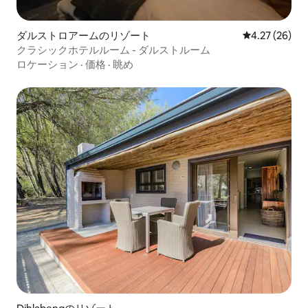
ダルストロアームのリゾート
レビュー26件
4.27 (26)
クラシックホテルルーム - ダルストルーム
ロケーション
·
価格
·
眺め