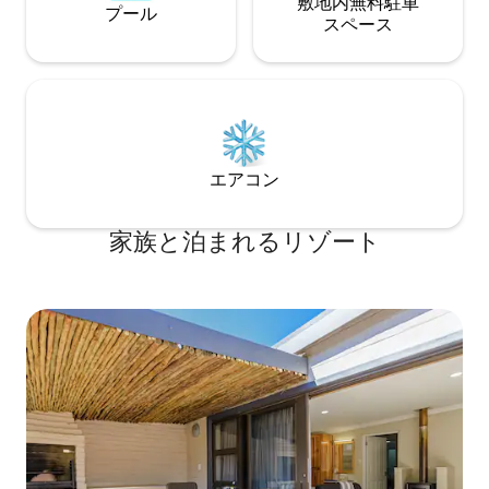
敷地内無料駐⁠車
プール
ス⁠ペ⁠ー⁠ス
エアコン
家族と泊まれるリゾート