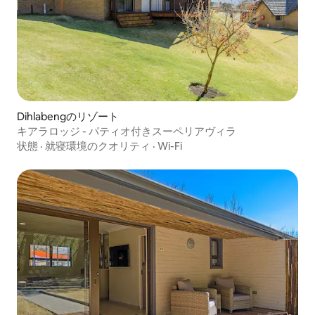
Dihlabengのリゾート
キアラロッジ - パティオ付きスーペリアヴィラ
状態
·
就寝環境のクオリティ
·
Wi-Fi