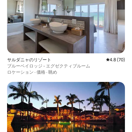
サルダニャのリゾート
レビュー70
4.8 (70)
ブルーベイロッジ - エグゼクティブルーム
ロケーション
·
価格
·
眺め