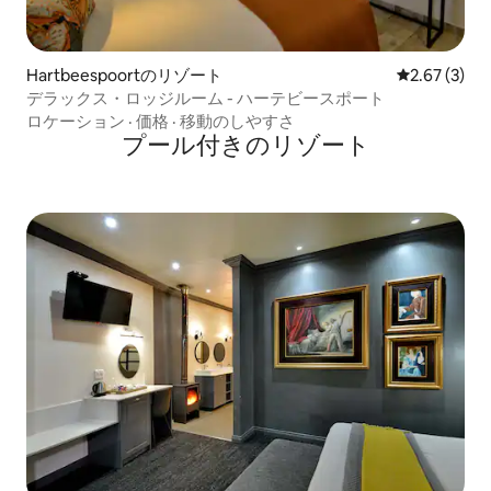
Hartbeespoortのリゾート
レビュー3件
2.67 (3)
デラックス・ロッジルーム - ハーテビースポート
ロケーション
·
価格
·
移動のしやすさ
プール付きのリゾート