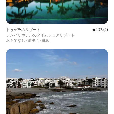
トゥゲラのリゾート
レビュー4件
4.75 (4)
ジンバリホテルのタイムシェアリゾート
おもてなし
·
清潔さ
·
眺め