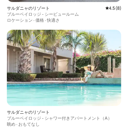
サルダニャのリゾート
レビュー8
4.5 (8)
ブルーベイロッジ - シービュールーム
ロケーション
·
価格
·
快適さ
サルダニャのリゾート
ブルーベイロッジ - シャワー付きアパートメント（A）
眺め
·
おもてなし