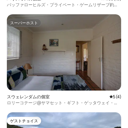
バッファローヒルズ・プライベート・ゲームリザーブ釣り
コテージ
スーパーホスト
スーパーホスト
スウェレンダムの個室
レビュー
5 (4)
ロリーコテージ@サマセット・ギフト・ゲッタウェイ・フ
ァーム
ゲストチョイス
ゲストチョイス