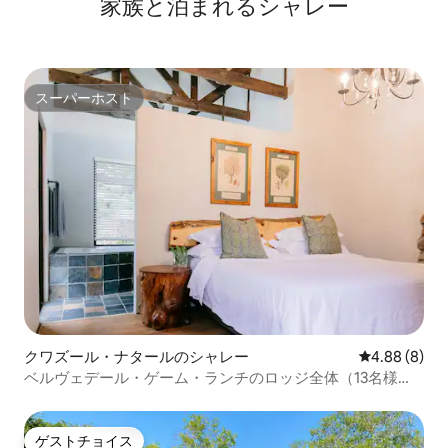
家族と泊まれるシャレー
スーパーホスト
スーパーホスト
クワズール・ナタールのシャレー
レビュー8件
4.88 (8)
ベルヴェデール・ゲーム・ランチのロッジ全体（13名様
用）
ゲストチョイス