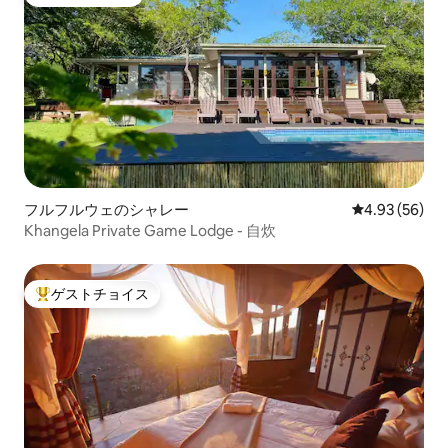
ゲストチョイス
フルフルウェのシャレー
レビュー56件
4.93 (56)
Khangela Private Game Lodge - 自炊
ゲストチョイス
大好評のゲストチョイスです。