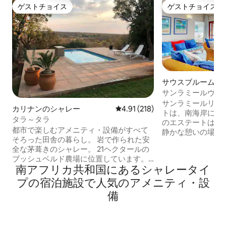
ゲストチョイス
ゲストチョイス
ゲストチョイス
ゲストチョイス
サウスブルームの
サンラミールヴィラ
サンラミールリゾ
カリナンのシャレー
レビュー218件、5つ星中4.91
4.91 (218)
トは、南海岸にあ
タラ～タラ
のエステートは、
都市で楽しむアメニティ・設備がすべて
静かな憩いの場を
そろった田舎の暮らし。 岩で作られた安
ル、安全な休暇先
全な茅葺きのシャレー。 21ヘクタールの
れのご家族など、
ブッシュベルド農場に位置しています。
方に合わせてさま
南アフリカ共和国にあるシャレータイ
インパラ、ブレスボック、キリンなどの
を提供しています
鳥がたくさんいます。 クイーンサイズの
オンシップゴルフ
プの宿泊施設で人気のアメニティ・設
ベッドと専用バスルームを備えた寝室1
ファーにとって主
備
室。 設備の整ったキッチンダイニングル
す。また、ブルー
ームとクイーンサイズのダブルソファベ
ラから400メート
ッドとDstvを備えたラウンジを備えたオ
ス、スカッシュ、
ープンプランのリビングエリア。 木々に