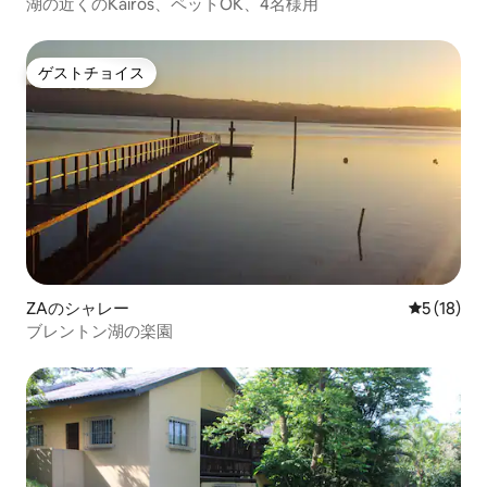
湖の近くのKairos、ペットOK、4名様用
ゲストチョイス
ゲストチョイス
ZAのシャレー
レビュー1
5 (18)
ブレントン湖の楽園