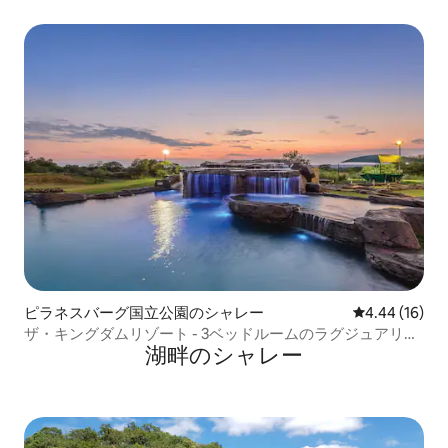
ピラネスバーグ国立公園のシャレー
レビュー16件
4.44 (16)
ザ・キングダムリゾート - 3ベッドルームのラグジュアリー
湖畔のシャレー
シャレー