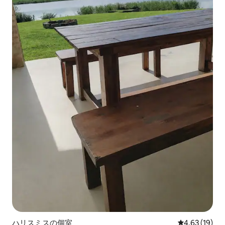
ハリスミスの個室
レビュー19件
4.63 (19)