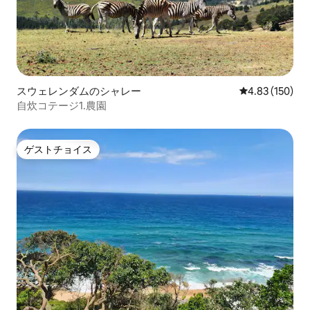
スウェレンダムのシャレー
レビュー150件
4.83 (150)
自炊コテージ1.農園
ゲストチョイス
ゲストチョイス