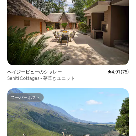
ヘイジービューのシャレー
レビュー75件
4.91 (75)
Seniti Cottages - 茅葺きユニット
スーパーホスト
スーパーホスト