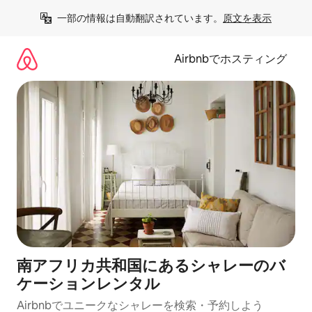
コ
一部の情報は自動翻訳されています。
原文を表示
ン
テ
ン
Airbnbでホスティング
ツ
に
ス
キ
ッ
プ
南アフリカ共和国にあるシャレーのバ
ケーションレンタル
Airbnbでユニークなシャレーを検索・予約しよう