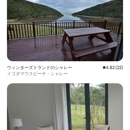
ウィンターズトランドのシャレー
レビュー22件
4.82 (22)
イゴダマウスビーチ・シャレー