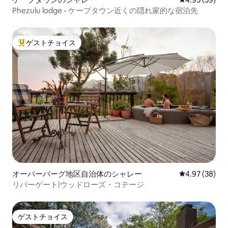
Phezulu lodge - ケープタウン近くの隠れ家的な宿泊先
ゲストチョイス
大好評のゲストチョイスです。
オーバーバーグ地区自治体のシャレー
レビュー38件
4.97 (38)
リバーゲート|ウッドローズ・コテージ
ゲストチョイス
ゲストチョイス