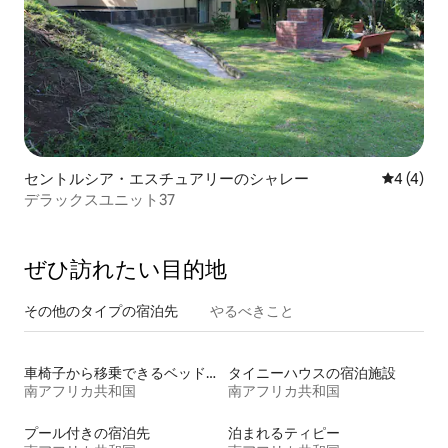
セントルシア・エスチュアリーのシャレー
レビュー
4 (4)
デラックスユニット37
ぜひ訪⁠れ⁠た⁠い目⁠的⁠地
その他のタ⁠イ⁠プ⁠の宿⁠泊⁠先
やるべきこと
車椅子から移乗できるベッドがある宿泊施設
タイニーハウスの宿泊施設
南アフリカ共和国
南アフリカ共和国
プール付きの宿泊先
泊まれるティピー