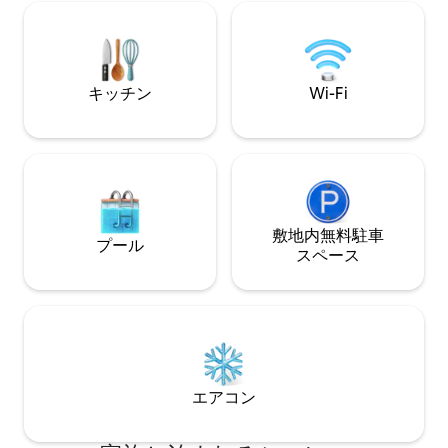
イク、釣り、さま
囲まれた涼しげなベランダ。 バーベキュ
す。
ーエリア（ボマ）を備えた美しいテラス
ガーデン。 屋根付き駐車場。プールは最
近追加されました。
キッチン
Wi-Fi
敷地内無料駐⁠車
プール
ス⁠ペ⁠ー⁠ス
エアコン