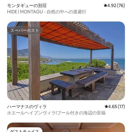
モンタギューの別荘
レビュー76件
4.92 (76)
HIDE | MONTAGU - 自然の中への逃避行
スーパーホスト
スーパーホスト
ハーマナスのヴィラ
レビュー17件
4.65 (17)
ホエールヘイブンヴィラ|プール付きの海辺の至福
ゲストチョイス