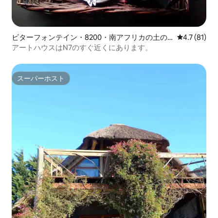
ビターフォンテイン・8200・南アフリカの土の
レビュー81
4.7 (81)
家
アートハウスはN7のすぐ近くにあります。
スーパーホスト
スーパーホスト