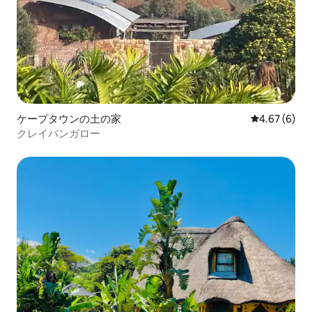
ケープタウンの土の家
レビュー6件
4.67 (6)
クレイバンガロー