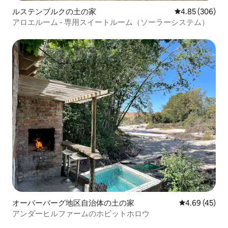
ルステンブルクの土の家
レビュー306件
4.85 (306)
アロエルーム - 専用スイートルーム（ソーラーシステム）
オーバーバーグ地区自治体の土の家
レビュー45件
4.69 (45)
アンダーヒルファームのホビットホロウ