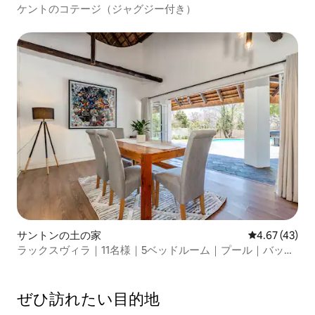
ケントのコテージ（ジャグジー付き）
サントンの土の家
レビュー43件
4.67 (43)
ラックスヴィラ｜11名様｜5ベッドルーム｜プール｜バック
アップ｜ボマ
ぜひ訪⁠れ⁠た⁠い目⁠的⁠地