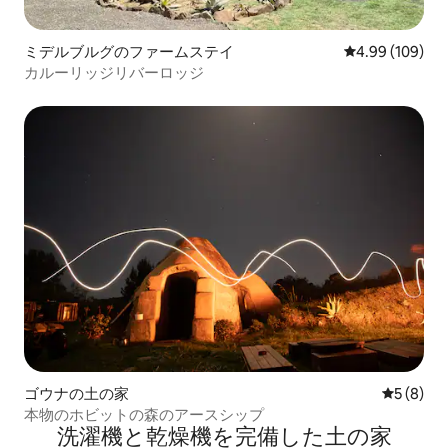
ミデルブルグのファームステイ
レビュー109件
4.99 (109)
カルーリッジリバーロッジ
ゴウナの土の家
レビュー
5 (8)
本物のホビットの森のアースシップ
洗濯機と乾燥機を完備した土の家