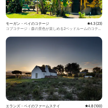
モーガン・ベイのコテージ
レビュー23
4.3 (23)
コブコテージ：森の景色が楽しめる2ベッドルームのコテー
ジ
エランズ・ベイのファームステイ
レビュー100
4.8 (100)