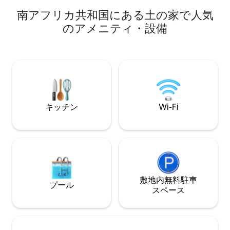
ランジプールがあり、すべてがクライ
の：ワイン1本、
南アフリカ共和国にある土の家で人気
ン・カールーの田舎のとても美しく穏や
のアメニティ・設備
かな谷にあります。風光明媚な散歩、サ
イクリングルート、新鮮な農産物、素晴
らしいマッサージ、おいしいピザ、星空
観賞、Wi-Fiがあります。ご宿泊をお待ち
しています！
キッチン
Wi-Fi
敷地内無料駐⁠車
プール
ス⁠ペ⁠ー⁠ス