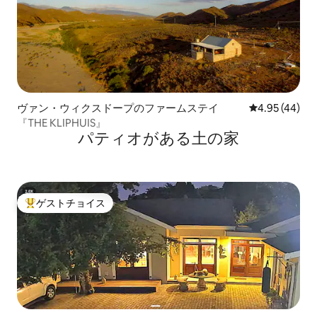
ヴァン・ウィクスドープのファームステイ
レビュー44件
4.95 (44)
『THE KLIPHUIS』
パティオがある土の家
ゲストチョイス
大好評のゲストチョイスです。