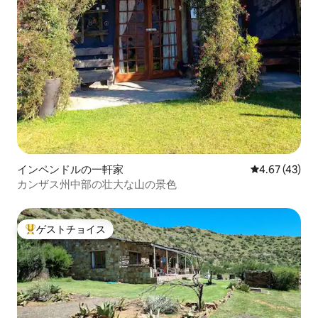
インペンドルの一軒家
レビュー43件
4.67 (43)
カンザス州中部の壮大な山の景色
ゲストチョイス
大好評のゲストチョイスです。