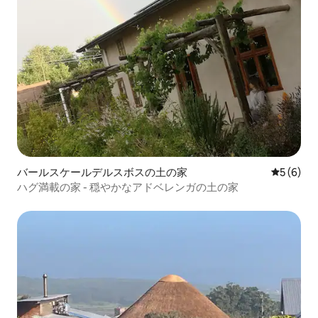
バールスケールデルスボスの土の家
レビュー
5 (6)
ハグ満載の家 - 穏やかなアドベレンガの土の家