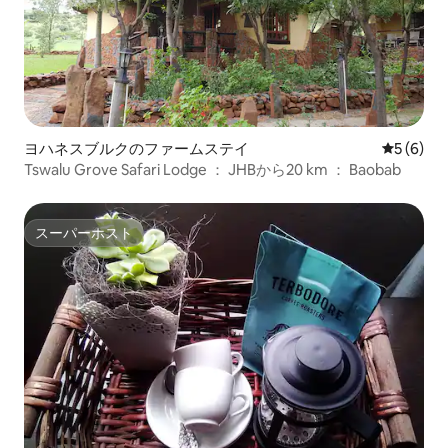
ヨハネスブルクのファームステイ
レビュー
5 (6)
Tswalu Grove Safari Lodge ： JHBから20 km ： Baobab
スーパーホスト
スーパーホスト