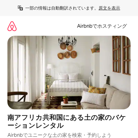
コ
一部の情報は自動翻訳されています。
原文を表示
ン
テ
ン
Airbnbでホスティング
ツ
に
ス
キ
ッ
プ
南アフリカ共和国にある土の家のバケ
ーションレンタル
Airbnbでユニークな土の家を検索・予約しよう