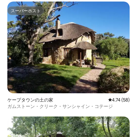
スーパーホスト
スーパーホスト
ケープタウンの土の家
レビュー58件
4.74 (58)
ガムストーン・クリーク・サンシャイン・コテージ