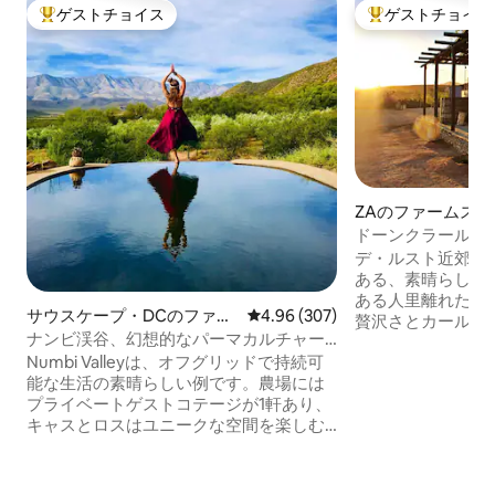
ゲストチョイス
ゲストチョイス
大好評のゲストチョイスです。
大好評のゲストチ
ZAのファームステ
ドーンクラールのKe
ージ
デ・ルスト近郊のKle
ある、素晴らしい
ある人里離れたコテー
サウスケープ・DCのファー
レビュー307件、5つ星中4.96
4.96 (307)
贅沢さとカールー
ムステイ
ナンビ渓谷、幻想的なパーマカルチャー
ています。 このロマンチックなコテージ
のオアシス
Numbi Valleyは、オフグリッドで持続可
は、ルー家の5世
能な生活の素晴らしい例です。農場には
してきたドーンク
プライベートゲストコテージが1軒あり、
す。新鮮な空気を
キャスとロスはユニークな空間を楽しむ
転車で私たちの農
ためにゲストをお迎えします。豊かなオ
い。また、乗馬も
ーガニックガーデン、素晴らしい景色を
地域を観光し、私
望むことができる泉から水を汲む淡水プ
のに最適な方法です。 料金に含