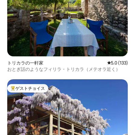
トリカラの一軒家
レビュー133
5.0 (133)
おとぎ話のようなフィリラ・トリカラ（メテオラ近く）
ゲストチョイス
大好評のゲストチョイスです。