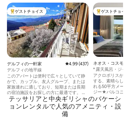
ゲストチョイス
ゲストチョイス
大好評のゲストチョイスです。
大好評のゲストチ
ネオス・コスモス
デルフィの一軒家
レビュー437件、5つ星中4.99
4.99 (437)
ン・アパート
* 露天風呂・ジャグジー 
デルフィの地平線
Suites A *
アクロポリスから
このアパートは便利で広々としていて静
する、素晴らしい
かで、カップル、友人グループ、または
れる50平方メートルのア
家族連れに適しており、短期または長期
ジー★バルコニー
の宿泊施設をお探しの方に最適です。 理
テッサリアと中央ギリシャのバケーシ
ド 豪華なフルバスルーム ★ 
想的なロケーションに建てられているの
エアコン スマートNe
で、ゲストはデルフィの地平線を眺めな
ョンレンタルで人気のアメニティ・設
ッソコーヒーマシン 私たちのジャグ
がらリラックスできる時間を過ごすこと
備
は貸切で温水で、
ができます！ デルフィの中心部からわず
ただけます。 安全な中心部にあり、地下
か200mの静かなエリアにあります。 家
鉄、観光スポット
族経営の会社として、ゲストに地元のお