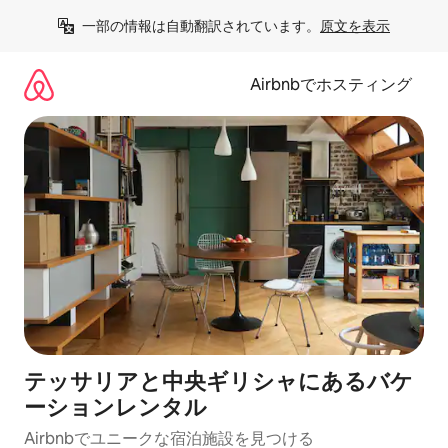
コ
一部の情報は自動翻訳されています。
原文を表示
ン
テ
ン
Airbnbでホスティング
ツ
に
ス
キ
ッ
プ
テッサリアと中央ギリシャにあるバケ
ーションレンタル
Airbnbでユニークな宿泊施設を見つける