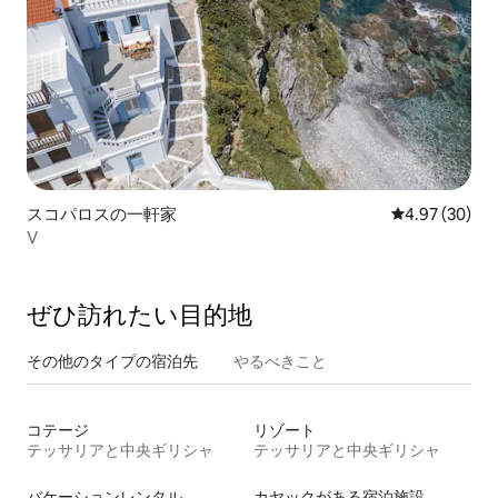
スコパロスの一軒家
レビュー30件
4.97 (30)
V
ぜひ訪⁠れ⁠た⁠い目⁠的⁠地
その他のタ⁠イ⁠プ⁠の宿⁠泊⁠先
やるべきこと
コテージ
リゾート
テッサリアと中央ギリシャ
テッサリアと中央ギリシャ
バケーションレンタル
カヤックがある宿泊施設