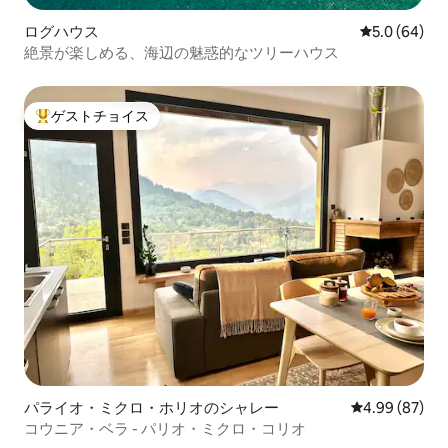
ログハウス
レビュー64
5.0 (64)
絶景が楽しめる、海辺の魅惑的なツリーハウス
ゲストチョイス
大好評のゲストチョイスです。
パライオ・ミクロ・ホリオのシャレー
レビュー87件
4.99 (87)
コウニア・ベラ - パリオ・ミクロ・コリオ