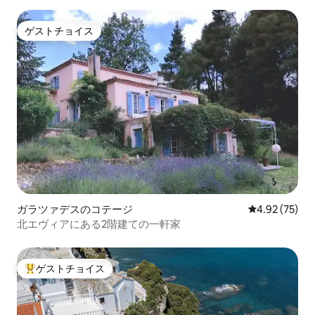
ゲストチョイス
ゲストチョイス
ガラツァデスのコテージ
レビュー75件
4.92 (75)
北エヴィアにある2階建ての一軒家
ゲストチョイス
大好評のゲストチョイスです。