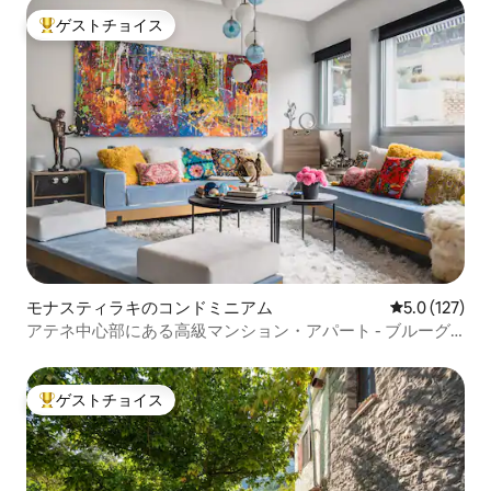
ゲストチョイス
大好評のゲストチョイスです。
モナスティラキのコンドミニアム
レビュー127
5.0 (127)
アテネ中心部にある高級マンション・アパート - ブルーグ
ラファイト
ゲストチョイス
大好評のゲストチョイスです。