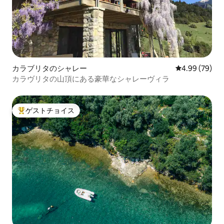
カラブリタのシャレー
レビュー79件
4.99 (79)
カラヴリタの山頂にある豪華なシャレーヴィラ
ゲストチョイス
大好評のゲストチョイスです。