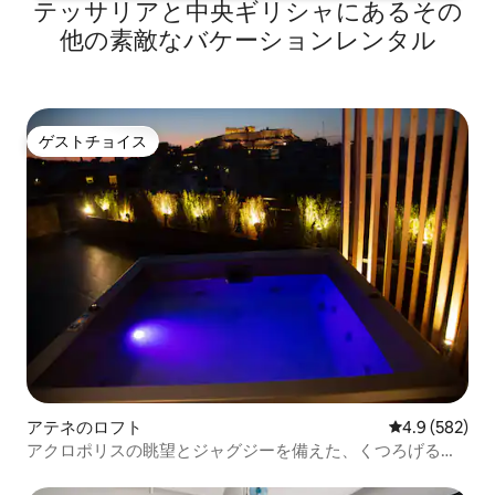
テッサリアと中央ギリシャにあるその
他の素敵なバケーションレンタル
ゲストチョイス
ゲストチョイス
アテネのロフト
レビュー582
4.9 (582)
アクロポリスの眺望とジャグジーを備えた、くつろげるペ
ントハウス