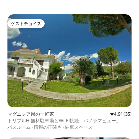
ゲストチョイス
ゲストチョイス
マグニシア県の一軒家
レビュー35件
4.91 (35)
トリプルH.無料駐車場とWi-Fi接続、パノラマビュー。
バスルーム
·
情報の正確さ
·
駐車スペース