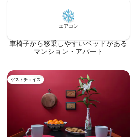
ただし、歩くのが
作られ、装飾されています！！ 必要なも
の地下鉄駅（パネ
のがすべて揃います。 ゲストは、家から
ずか7分で、行き
わずか100メートルの地下鉄（アクロポリ
きます。 パネピ
ス地下鉄駅）で宿泊施設に到着するか、
は、シンタグマ（
信頼できる運転手による空港送迎を手配
エアコン
（2駅）、モナステ
するようお願いすることができます。 私
り換え）の駅があり
たちは経験豊富で誇り高いスーパーホス
車椅子から移乗しやすいベッドがある
名様分の地下鉄運
トです。プロフィール、ツアー、おもて
到着時に空港まで
なしについて、過去のゲストが私たちに
マンション・アパート
であればアパートま
ついてどのように感じたかをお読みくだ
ストはワンルーム
さい。 この家を予約すると、ギリシャで
できます。 ご連絡後、お部屋までお連れ
の休暇を充実させるために必要な情報と
し、交通機関や最
秘密の場所をすべてご提供いたします。
する必要な情報を
アテネのツアーもご提供しています。ゲ
ゲストチョイス
ゲストチョイス
えします。 それ以降
ストには24時間年中無休で対応し、最高
WhatsAppで対応いた
の体験を提供しています！！お気軽にご
はナイトライフと
相談ください！ 素晴らしいアートギャラ
有名なエクサルヘ
リーで知られる通りにある素晴らしいエ
す。 アテネの歴
リアにある宿泊先です。アクロポリス、
も近く、モナステ
クカキ、プラカなどの観光スポットまで
分です。
徒歩ですぐで、地下鉄の駅までわずか50
メートルで、市内全体に簡単にアクセス
できます。 空港からの送迎を手配するよ
うにお願いするか、地下鉄で簡単に家に