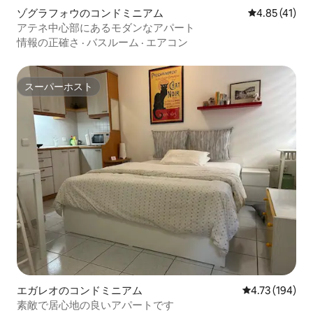
ゾグラフォウのコンドミニアム
レビュー41件
4.85 (41)
アテネ中心部にあるモダンなアパート
情報の正確さ
·
バスルーム
·
エアコン
スーパーホスト
スーパーホスト
エガレオのコンドミニアム
レビュー194件
4.73 (194)
素敵で居心地の良いアパートです