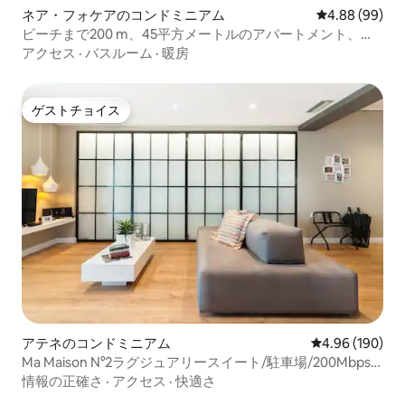
ネア・フォケアのコンドミニアム
レビュー99件
4.88 (99)
ビーチまで200 m、45平方メートルのアパートメント、サ
ニまで8キロ、Afytos
アクセス
·
バスルーム
·
暖房
ゲストチョイス
ゲストチョイス
アテネのコンドミニアム
レビュー190件
4.96 (190)
Ma Maison N°2ラグジュアリースイート/駐車場/200Mbps/
メトロ
情報の正確さ
·
アクセス
·
快適さ