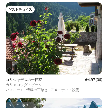
ゲストチョイス
ゲストチョイス
コリシャデスの一軒家
レビュー36件
4.97 (36)
カリャコウダ・ピーク
バスルーム
·
情報の正確さ
·
アメニティ・設備
スーパーホスト
スーパーホスト