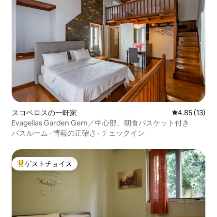
スコペロスの一軒家
レビュー13件
4.85 (13)
Evagelias Garden Gem／中心部、朝食バスケット付き
バスルーム
·
情報の正確さ
·
チェックイン
ゲストチョイス
大好評のゲストチョイスです。