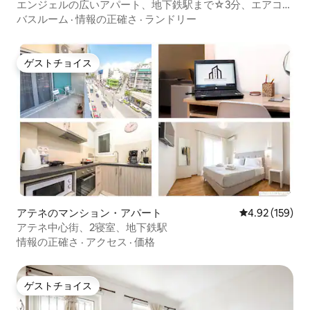
エンジェルの広いアパート、地下鉄駅まで☆3分、エアコン
☆、☆Netflix、☆iMac、☆PS4☆
バスルーム
·
情報の正確さ
·
ランドリー
ゲストチョイス
ゲストチョイス
アテネのマンション・アパート
レビュー159件
4.92 (159)
アテネ中心街、2寝室、地下鉄駅
情報の正確さ
·
アクセス
·
価格
ゲストチョイス
ゲストチョイス