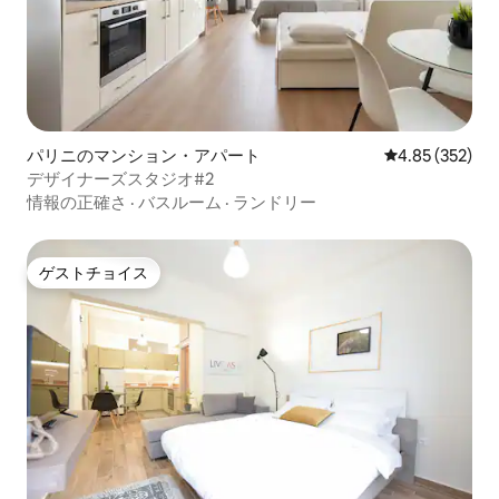
パリニのマンション・アパート
レビュー352件
4.85 (352)
デザイナーズスタジオ#2
情報の正確さ
·
バスルーム
·
ランドリー
ゲストチョイス
ゲストチョイス