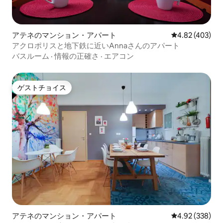
行くことができます。地下鉄の駅はアク
ロポリスと呼ばれ、わずか50メートル先
です。 前のゲストまたは次のゲストの到
アテネのマンション・アパート
レビュー403件
4.82 (403)
着または出発に応じて、アーリーチェッ
アクロポリスと地下鉄に近いAnnaさんのアパート
クインまたはレイトチェックアウトを提
供できるよう最善を尽くします。 こちら
バスルーム
·
情報の正確さ
·
エアコン
で私たちのほかの物件をご覧いただけま
す： 1) The Loft monastiraki
https://www.airbnb.gr/rooms/20843360?
ゲストチョイス
ゲストチョイス
preview_for_ml 2) AthenStay Koukaki
（アクロポリス博物館の隣）
https://www.airbnb.gr/rooms/19521125?
preview_for_ml=true 宿泊施設は、アー
トギャラリーで知られる通りの素晴らし
いエリアにあります。パルテノン、アク
ロポリス博物館、プラカなどの観光スポ
ットまで徒歩わずか1分で、地下鉄駅まで
わずか50メートルで市内全体に簡単にア
クセスできます。この宿泊先を予約した
ことを後悔させない最も安全なエリアの1
つです。
アテネのマンション・アパート
レビュー338件
4.92 (338)