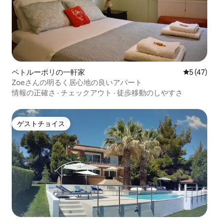
ペトルーポリの一軒家
レビュー4
5 (47)
Zoeさんの明るく居心地の良いアパート
情報の正確さ
·
チェックアウト
·
徒歩移動のしやすさ
ゲストチョイス
ゲストチョイス