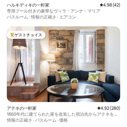
ハルキディキの一軒家
レビュー42件
4.98 (42)
専用プール付きの豪華なヴィラ・アンナ・マリア
バスルーム
·
情報の正確さ
·
エアコン
ゲストチョイス
大好評のゲストチョイスです。
アテネの一軒家
レビュー280件
4.92 (280)
1860年代に建てられた家を改装した宿泊先からアテネを探
索しよう
情報の正確さ
·
バスルーム
·
価格