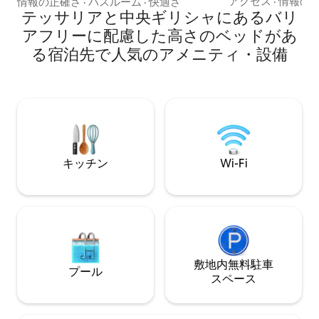
かさの下、バルコニーに座ってくださ
アクセス
·
情報の
情報の正確さ
·
バスルーム
·
快適さ
ュアルな空間です
い。家の周りのレストランでギリシャ料
テッサリアと中央ギリシャにあるバリ
インシャワーでリ
理を楽しんだり、プラカの通りを散策し
アフリーに配慮した高さのベッドがあ
う。 アテネのダウンタウンの中心部にあ
てショッピングをしたり、おすすめの地
る宿泊先で人気のアメニティ・設備
るトレンディで都
元の場所を楽しんだり、地元の人のよう
に位置する、居心
に過ごしたりしてください。 アクロポリ
クなワンルームア
ス博物館から数歩、アクロポリスの入り
ル、小さな家族、
口から2分の場所にある97平方メートルの
最適な「Little Hous
アパートで、全面改装済みです。 クラシ
は、あらゆるニー
ックな建物の3階にあり、メインベッドル
備されています。
ーム2 + 1、快適なベッド、エスプレッソ
ッチン、無制限のW
マシンや調理に必要なものがすべて揃っ
（32インチ）、
た設備の整ったキッチンがあります。2つ
キッチン
Wi-Fi
したダブルベッド
のサンベッドがある広いバルコニーで
が完備されていま
は、何時間も日光浴ができます（日焼け
なものがすべて揃ってい
止めをご使用ください:-) ） プラカ地区か
ートは、ナイトラ
ら300メートル、アテネの小さなパリと呼
ルヘイア地区にあ
ばれるクカキの隣にあります。快適なダ
パブがあり、ボヘ
ブルベッドを備えた2 +1のメインベッドル
気があります。 「リトルハウス」はアテ
ームと、1日の観光の後にくつろぐことが
敷地内無料駐⁠車
ネの歴史的・観光
できる大きなバルコニーがあります。過
プール
ス⁠ペ⁠ー⁠ス
く、観光名所の中
去4年間に何百もの家族をホストし、今で
ラキ広場まで徒歩
も同じ情熱を持ってホスティングを続け
多くの観光スポッ
ている情熱的なスーパーホストによって