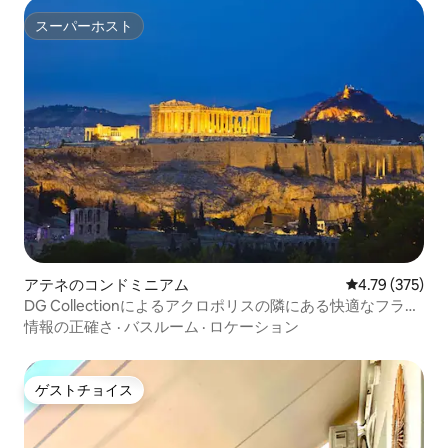
スーパーホスト
スーパーホスト
アテネのコンドミニアム
レビュー375件
4.79 (375)
DG Collectionによるアクロポリスの隣にある快適なフラッ
ト
情報の正確さ
·
バスルーム
·
ロケーション
ゲストチョイス
ゲストチョイス