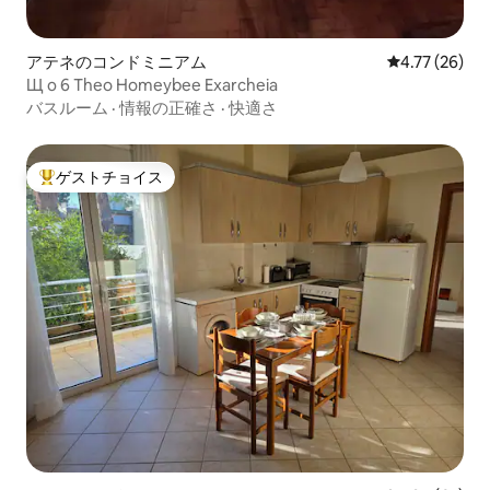
アテネのコンドミニアム
レビュー26件
4.77 (26)
Щ ο 6 Theo Homeybee Exarcheia
バスルーム
·
情報の正確さ
·
快適さ
ゲストチョイス
大好評のゲストチョイスです。