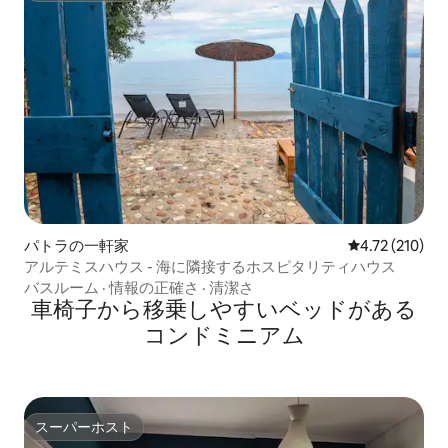
パトラの一軒家
レビュー210件
4.72 (210)
アルテミスハウス - 海に隣接するホスピタリティハウス
バスルーム
·
情報の正確さ
·
清潔さ
車椅子から移乗しやすいベッドがある
コンドミニアム
スーパーホスト
スーパーホスト