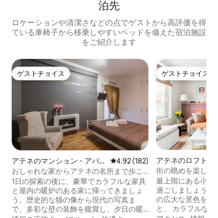
泊先
ロケーションや清潔さなどの点でゲストから高評価を得
ている車椅子から移乗しやすいベッドを備えた宿泊施設
をご紹介します
ゲストチョイス
ゲストチョイス
ゲストチョイス
ゲストチョイス
アテネのロフト
アテネのマンション・アパー
レビュー182件、5つ星中4.92
4.92 (182)
ト
街の眺めを楽しめる、
おしゃれな家からアテネの名所まで歩こ
かわいい隠れ家
う
最上階にある小さ
1日の探索の後に、豪華でカラフルな家具
過ごしましょう。
と屋内の暖炉のある家に帰ってきましょ
の広大な景色を望
う。歴史的な猫の像から現代の写真ま
と、 カラフルな
で、多彩な壁の装飾を鑑賞し、夕日の暖
ージ広告、ラグ、