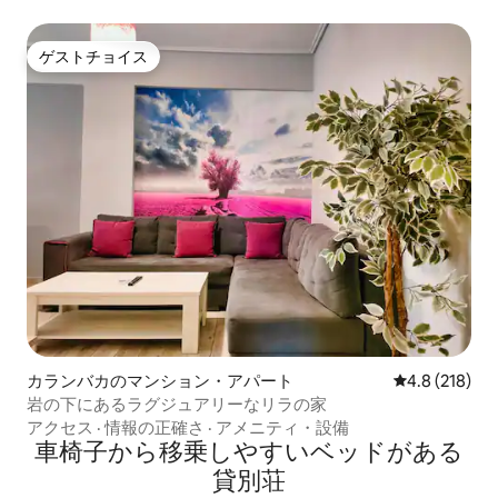
ゲストチョイス
ゲストチョイス
カランバカのマンション・アパート
レビュー218
4.8 (218)
岩の下にあるラグジュアリーなリラの家
アクセス
·
情報の正確さ
·
アメニティ・設備
車椅子から移乗しやすいベッドがある
貸別荘