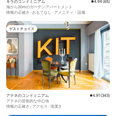
キラのコンドミニアム
レビュー65件
4.94 (65)
海から20mのガーデンアパートメント
情報の正確さ
·
おもてなし
·
アメニティ・設備
ゲストチョイス
ゲストチョイス
アテネのコンドミニアム
レビュー343件
4.91 (343)
アテネの芸術的な中心地
情報の正確さ
·
アクセス
·
清潔さ