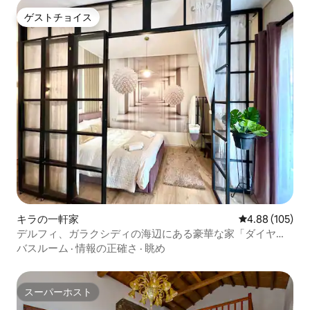
ゲストチョイス
ゲストチョイス
キラの一軒家
レビュー105件
4.88 (105)
デルフィ、ガラクシディの海辺にある豪華な家「ダイヤモ
ンド」
バスルーム
·
情報の正確さ
·
眺め
スーパーホスト
スーパーホスト