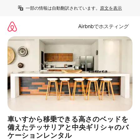
コ
一部の情報は自動翻訳されています。
原文を表示
ン
テ
ン
Airbnbでホスティング
ツ
に
ス
キ
ッ
プ
車いすから移乗できる高さのベッドを
備えたテッサリアと中央ギリシャのバ
ケーションレンタル