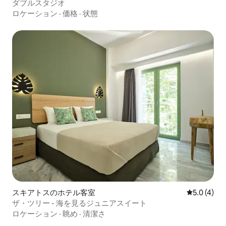
ダブルスタジオ
ロケーション
·
価格
·
状態
スキアトスのホテル客室
レビュー4
5.0 (4)
ザ・ツリー - 海を見るジュニアスイート
ロケーション
·
眺め
·
清潔さ