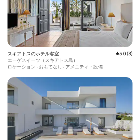
スキアトスのホテル客室
レビュー3
5.0 (3)
エーゲスイーツ（スキアトス島）
ロケーション
·
おもてなし
·
アメニティ・設備