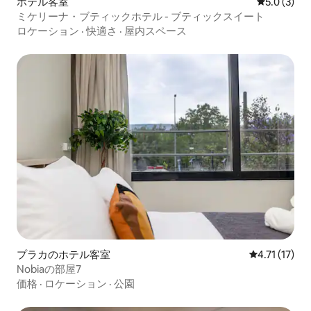
ホテル客室
レビュー3
5.0 (3)
ミケリーナ・ブティックホテル - ブティックスイート
ロケーション
·
快適さ
·
屋内スペース
プラカのホテル客室
レビュー17件
4.71 (17)
Nobiaの部屋7
価格
·
ロケーション
·
公園