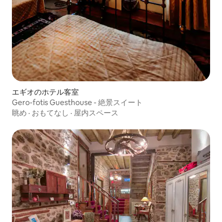
エギオのホテル客室
Gero-fotis Guesthouse - 絶景スイート
眺め
·
おもてなし
·
屋内スペース