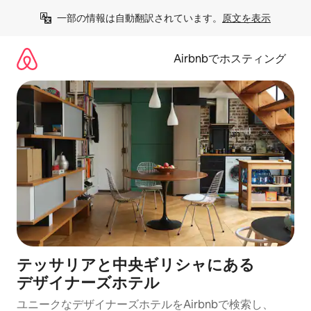
コ
一部の情報は自動翻訳されています。
原文を表示
ン
テ
ン
Airbnbでホスティング
ツ
に
ス
キ
ッ
プ
テッサリアと中央ギリシャにある
デ⁠ザ⁠イ⁠ナ⁠ー⁠ズホ⁠テ⁠ル
ユニークなデ⁠ザ⁠イ⁠ナ⁠ー⁠ズホ⁠テ⁠ル⁠をAirbnb⁠で検⁠索⁠し⁠、