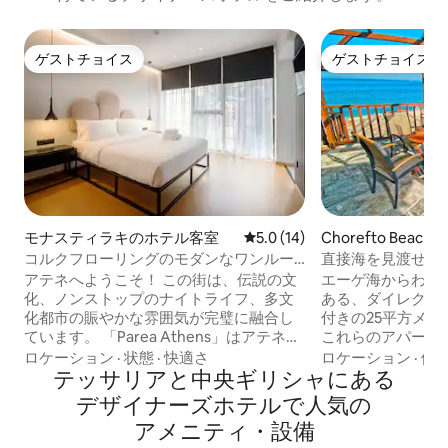
ゲストチョイス
ゲストチョイス
ゲストチョイス
ゲストチョイス
モナスティラキのホテル客室
レビュー14件、5つ星中5.0
5.0 (14)
Chorefto Beach 
ル客室
コルクフローリングのモダンなワンルー
直接海を見渡せる
ムマンション（2名様用）- Rm.4
ペリアスイート
アテネへようこそ！ この街は、伝説の文
エーゲ海からわず
化、ノンストップのナイトライフ、多文
ある、ダイレクト
化都市の賑やかな雰囲気が完璧に融合し
付きの25平方メ
ています。 「Parea Athens」はアテネの
これらのアパート
中心部、プシリの活気あるエリアに位置
泊いただけます。
ロケーション
·
状態
·
快適さ
ロケーション
·
価
しています。 パレアのブティックルーム
テッサリアと中央ギリシャにある
ブルベッドとダブ
でのご宿泊は、隠れたエリア、食欲をそ
っています。 す
デ⁠ザ⁠イ⁠ナ⁠ー⁠ズホ⁠テ⁠ル⁠で人⁠気⁠の
そる料理の伝統、人生を変える芸術作品
で手入れが行き届
ア⁠メ⁠ニ⁠テ⁠ィ⁠・設⁠備
を探索する機会を提供します。
ても快適なマット