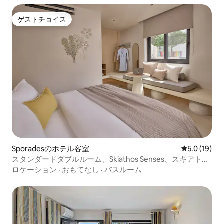
ゲストチョイス
ゲストチョイス
Sporadesのホテル客室
レビュー19
5.0 (19)
スタンダードダブルルーム、Skiathos Senses、スキアトス
島
ロケーション
·
おもてなし
·
バスルーム