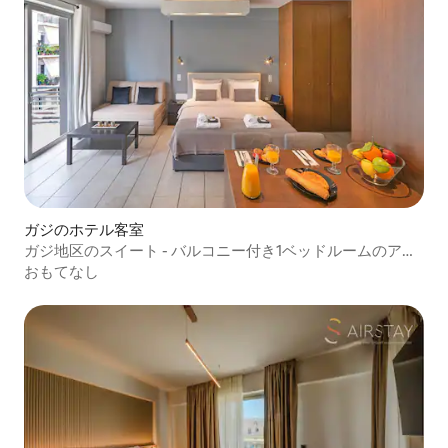
ガジのホテル客室
ガジ地区のスイート - バルコニー付き1ベッドルームのアパ
ート
おもてなし