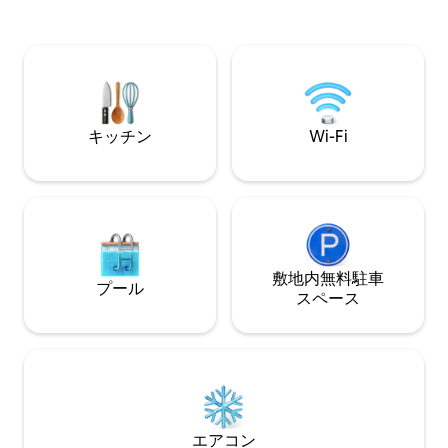
毛布、タオルが丁
すべて定期的に洗
の直接の海の眺め
す！
キッチン
Wi-Fi
敷地内無料駐⁠車
プール
ス⁠ペ⁠ー⁠ス
エアコン