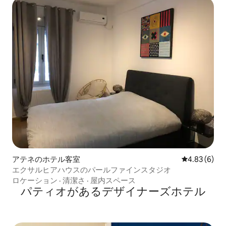
アテネのホテル客室
レビュー6件
4.83 (6)
エクサルヒアハウスのパールファインスタジオ
ロケーション
·
清潔さ
·
屋内スペース
パティオがあるデ⁠ザ⁠イ⁠ナ⁠ー⁠ズホ⁠テ⁠ル