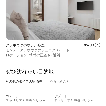
アラホヴァのホテル客室
レビュー15件
4.93 (15)
モンス・アラホヴァのジュニアスイート
ロケーション
·
情報の正確さ
·
近隣
ぜひ訪⁠れ⁠た⁠い目⁠的⁠地
その他のタ⁠イ⁠プ⁠の宿⁠泊⁠先
やるべきこと
コテージ
リゾート
テッサリアと中央ギリシャ
テッサリアと中央ギリシャ