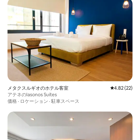
メタクスルギオのホテル客室
レビュー22件
4.82 (22)
アテネのIasonos Suites
価格
·
ロケーション
·
駐車スペース