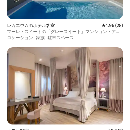
レカエウムのホテル客室
レビュー28件
4.96 (28)
マーレ・スイートの「グレースイート」マンション・アパ
ート
ロケーション
·
家族
·
駐車スペース