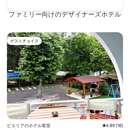
ファミリー向⁠け⁠のデ⁠ザ⁠イ⁠ナ⁠ー⁠ズホ⁠テ⁠ル
ゲストチョイス
ゲストチョイス
ピエリアのホテル客室
レビュー18件
4.89 (18)