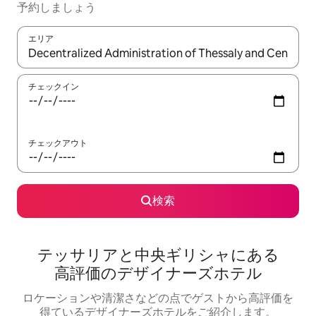
予⁠約し⁠ま⁠し⁠ょ⁠う
エリア
検索結果が表示されたら、上下の矢印キーを使って移動するか、
チェックイン
チェックアウト
検索
テッサリアと中央ギリシャにある
高⁠評⁠価⁠のデ⁠ザ⁠イ⁠ナ⁠ー⁠ズホ⁠テ⁠ル
ロケーションや清⁠潔⁠さ⁠な⁠ど⁠の点⁠でゲ⁠ス⁠ト⁠か⁠ら高⁠評⁠価⁠を
得⁠て⁠い⁠るデ⁠ザ⁠イ⁠ナ⁠ー⁠ズホ⁠テ⁠ル⁠をご⁠紹⁠介し⁠ま⁠す⁠。