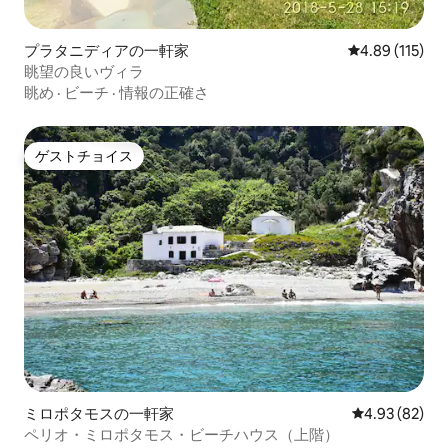
プラタニディアの一軒家
レビュー115件
4.89 (115)
眺望の良いヴィラ
眺め
·
ビーチ
·
情報の正確さ
ゲストチョイス
ゲストチョイス
ミロポタモスの一軒家
レビュー82件
4.93 (82)
ペリオ・ミロポタモス・ビーチハウス（上階）