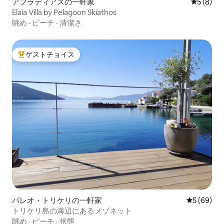
アフラディアスの一軒家
レビュー
5 (8)
Elaia Villa by Pelagoon Skiathos
眺め
·
ビーチ
·
清潔さ
ゲストチョイス
大好評のゲストチョイスです。
パレオ・トリケリの一軒家
レビュー6
5 (69)
トリケリ島の海辺にあるメゾネット
眺め
·
ビーチ
·
状態