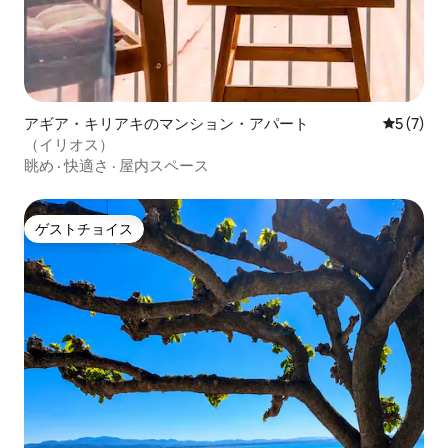
アギア・キリアキのマンション・アパート
レビュー
5 (7)
（イリオス）
眺め
·
快適さ
·
屋内スペース
ゲストチョイス
ゲストチョイス