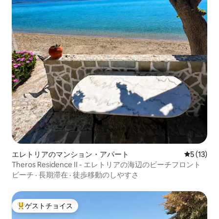
エレトリアのマンション・アパート
レビュー1
5 (13)
Theros Residence II - エレトリアの海辺のビーチフロント
ビーチ
·
長期滞在
·
徒歩移動のしやすさ
ゲストチョイス
大好評のゲストチョイスです。