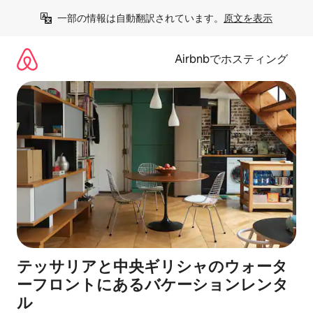
コ
一部の情報は自動翻訳されています。
原文を表示
ン
テ
ン
Airbnbでホスティング
ツ
に
ス
キ
ッ
プ
テッサリアと中央ギリシャのウォータ
ーフロントにあるバケーションレンタ
ル