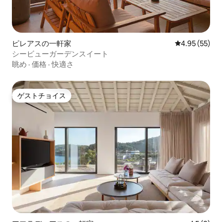
ピレアスの一軒家
レビュー55件
4.95 (55)
シービューガーデンスイート
眺め
·
価格
·
快適さ
ゲストチョイス
ゲストチョイス