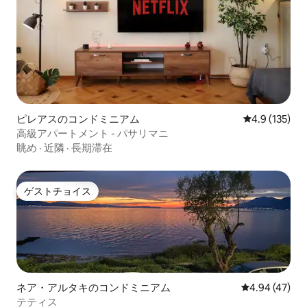
ピレアスのコンドミニアム
レビュー135
4.9 (135)
高級アパートメント - パサリマニ
眺め
·
近隣
·
長期滞在
ゲストチョイス
ゲストチョイス
ネア・アルタキのコンドミニアム
レビュー47件
4.94 (47)
テティス