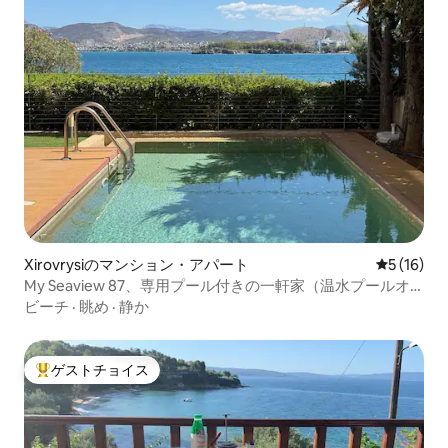
Xirovrysiのマンション・アパート
レビュー1
5 (16)
My Seaview 87、専用プール付きの一軒家（温水プールオ
プション）
ビーチ
·
眺め
·
静か
ゲストチョイス
大好評のゲストチョイスです。