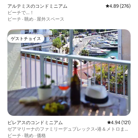
アルテミスのコンドミニアム
レビュー276件
4.89 (276)
ビーチで...！
ビーチ
·
眺め
·
屋外スペース
ゲストチョイス
ゲストチョイス
ピレアスのコンドミニアム
レビュー121件
4.94 (121)
ゼアマリーナのファミリーデュプレックス•港＆メトロまで
徒歩圏内
ビーチ
·
眺め
·
価格