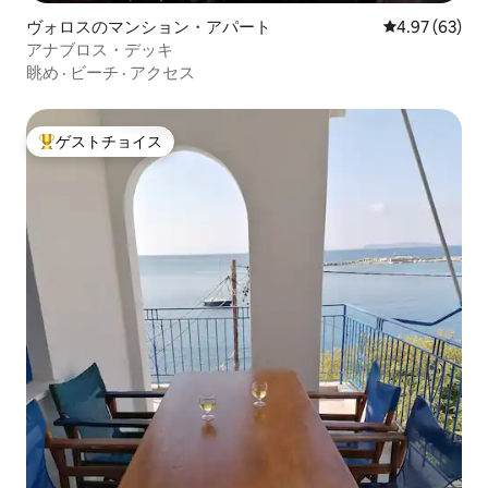
ヴォロスのマンション・アパート
レビュー63件
4.97 (63)
アナブロス・デッキ
眺め
·
ビーチ
·
アクセス
ゲストチョイス
大好評のゲストチョイスです。