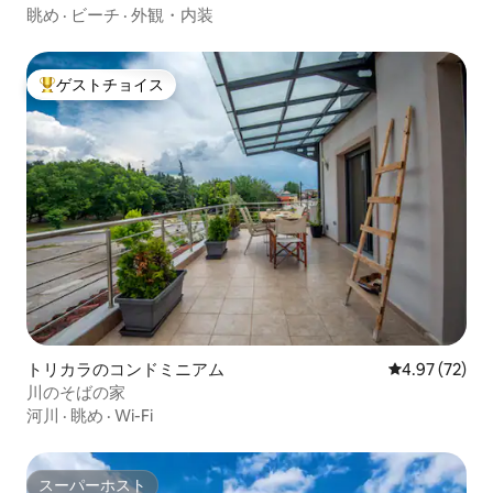
眺め
·
ビーチ
·
外観・内装
ゲストチョイス
大好評のゲストチョイスです。
トリカラのコンドミニアム
レビュー72件
4.97 (72)
川のそばの家
河川
·
眺め
·
Wi-Fi
スーパーホスト