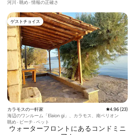
河川
·
眺め
·
情報の正確さ
ゲストチョイス
ゲストチョイス
カラモスの一軒家
レビュー23件
4.96 (23)
海辺のワンルーム「Elaion gi」、カラモス、南ペリオン
眺め
·
ビーチ
·
ペット
ウォーターフロントにあるコンドミニ