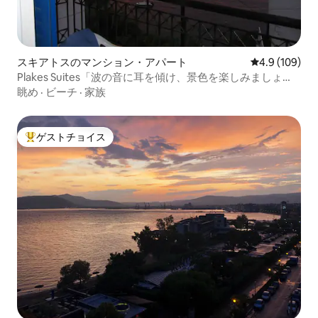
スキアトスのマンション・アパート
レビュー109
4.9 (109)
Plakes Suites「波の音に耳を傾け、景色を楽しみましょ
う」
眺め
·
ビーチ
·
家族
ゲストチョイス
大好評のゲストチョイスです。