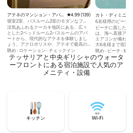
アテネのマンション・アパ
レビュー139件、5つ星中4.99
4.99 (139)
カト・ディミニオ
ート
寝室2室、バスルーム2室のモダンなファ
6名様用のビーチフ
ミリー向け宿泊先｜アクロポリスまで徒
スと海の景色
活気あふれるクーカキ地区にある、広々
ビーチに面したこ
歩
とした2ベッドルーム2バスルームのアパ
は、海へ直接アク
ートから、現代的なアテネを体験しまし
エアコンが備わっ
ょう。アクロポリスや、アテネで最高の
大6名様まで宿泊
カフェやギャラリーまで徒歩圏内です。
ルームが3部屋あ
眺め
·
ロケーション
·
チェックイン
眺め
·
ビーチ
·
移動
すっきりとしたラインと落ち着いた色調
テッサリアと中央ギリシャのウォータ
（2026年）され
が、フィロパップーの丘を見下ろす専用
リアで、エネルギ
ーフロントにある宿泊施設で人気のア
バルコニーを備えた静かな隠れ家を作り
べてのバルコニー
メニティ・設備
出します。 エレベーター付きの建物内 リ
網により、家全体
ネン付きのオーダーメイドのクイーンサ
り入れることができ
イズベッド1つ、ソファベッド1つ、各部
ーで海辺のアウト
屋にエアコン、高速Wi-Fi、スマートテレ
ください。 安全な
ビが備わっています。 どこへでも徒歩で
高速Wi-Fiが備わ
行け、快適な宿泊施設に戻れ、街を気軽
数：5泊。
に楽しめます。
キッチン
Wi-Fi