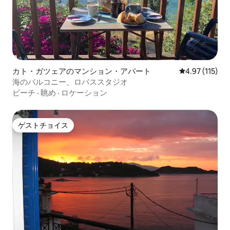
カト・ガツェアのマンション・アパート
レビュー115
4.97 (115)
海のバルコニー、ロパススタジオ
ビーチ
·
眺め
·
ロケーション
ゲストチョイス
ゲストチョイス