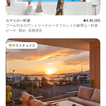
カマリの一軒家
レビュー45件
4.96 (45)
プール付きのアントリーナビーチフロントの豪華な一軒家
ビーチ
·
眺め
·
長期滞在
ゲストチョイス
大好評のゲストチョイスです。