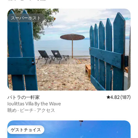
スーパーホスト
スーパーホスト
パトラの一軒家
レビュー187件
4.82 (187)
Ioulittas Villa By the Wave
眺め
·
ビーチ
·
アクセス
ゲストチョイス
ゲストチョイス