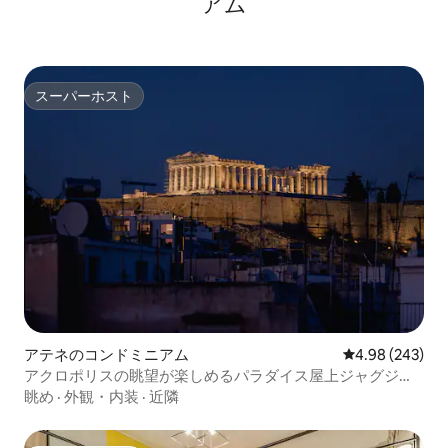
アム
スーパーホスト
スーパーホスト
アテネのコンドミニアム
レビュー243件
4.98 (243)
アクロポリスの眺望が楽しめるパラダイス屋上ジャグジ
ー。
眺め
·
外観・内装
·
近隣