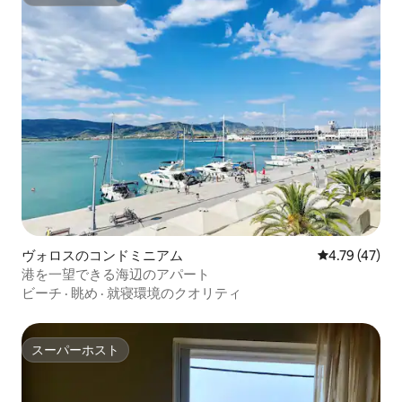
スーパーホスト
ヴォロスのコンドミニアム
レビュー47件
4.79 (47)
港を一望できる海辺のアパート
ビーチ
·
眺め
·
就寝環境のクオリティ
スーパーホスト
スーパーホスト