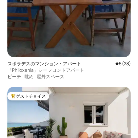
スポラデスのマンション・アパート
レビュー2
5 (28)
「Philoxenia」シーフロントアパート
ビーチ
·
眺め
·
屋外スペース
ゲストチョイス
大好評のゲストチョイスです。