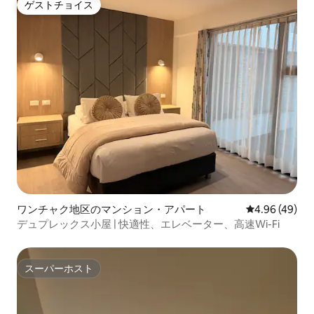
ゲストチョイス
ゲストチョイス
ワンチャク地区のマンション・アパート
レビュー49件
4.96 (49)
デュプレックス小屋 | 快適性、エレベーター、高速Wi-Fi
スーパーホスト
スーパーホスト