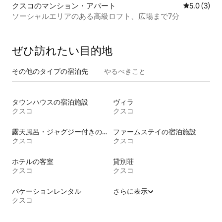
クスコのマンション・アパート
レビュー3
5.0 (3)
ソーシャルエリアのある高級ロフト、広場まで7分
ぜひ訪⁠れ⁠た⁠い目⁠的⁠地
その他のタ⁠イ⁠プ⁠の宿⁠泊⁠先
やるべきこと
タウンハウスの宿泊施設
ヴィラ
クスコ
クスコ
露天風呂・ジャグジー付きの宿泊施設
ファームステイの宿泊施設
クスコ
クスコ
ホテルの客室
貸別荘
クスコ
クスコ
バケーションレンタル
さらに表示
クスコ