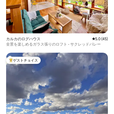
カルカのログハウス
レビュー45
5.0 (45)
全景を楽しめるガラス張りのロフト - サクレッドバレー
ゲストチョイス
大好評のゲストチョイスです。