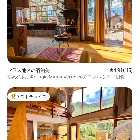
マラス地区の宿泊先
レビュー115
4.91 (115)
眺めの良いRefugio Maras-Veronicaのログハウス（朝食付
き）
ゲストチョイス
大好評のゲストチョイスです。