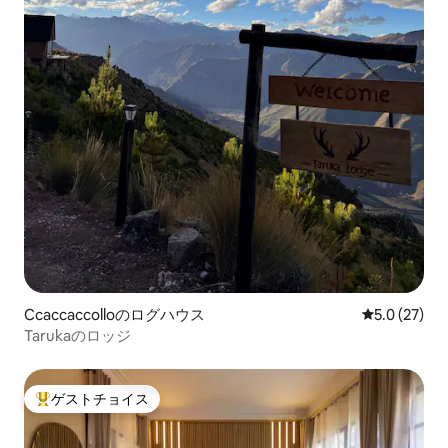
Ccaccaccolloのログハウス
レビュー27
5.0 (27)
Tarukaのロッジ
ゲストチョイス
大好評のゲストチョイスです。