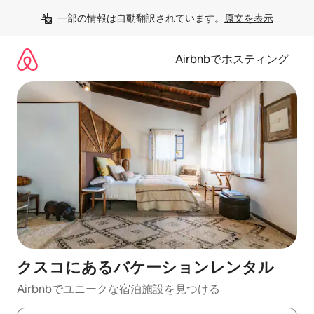
コ
一部の情報は自動翻訳されています。
原文を表示
ン
テ
ン
Airbnbでホスティング
ツ
に
ス
キ
ッ
プ
クスコにあるバケーションレンタル
Airbnbでユニークな宿泊施設を見つける