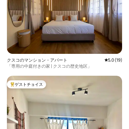
クスコのマンション・アパート
レビュー19
5.0 (19)
「専用の中庭付きの家 | クスコの歴史地区」
ゲストチョイス
大好評のゲストチョイスです。