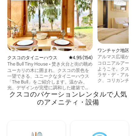
ワンチャク地区の
アルマス広場から
クスコのタイニーハウス
レビュー154件、5つ星中4.95
4.95 (154)
ト
コロニアルアーチ
The Bull Tiny House • 焚き火台と街の眺め
ようこそ。クスコ
ユーカリの木に囲まれ、クスコの景色を
ラサ・デ・アルマ
一望できる、ユニークなタイニーハウス
ク、コリカンチャ
「The Bull」をご紹介します。温かみ、
の1600年代の植
光、デザインが完璧に調和した建築で
を体験できるよう
クスコのバケーションレンタルで人気
す。下界の街が光り輝く中、暖炉のそば
ロフトには、クイ
で静かな夜を過ごしたり、ガラス天井の
のアメニティ・設備
リビングルーム、
シャワールームで天空とのつながりを感
ク、ダイニングル
じたりしましょう。 サクサイワマンとプ
ッチン、バスタブ
ラサ・デ・アルマスまでわずか10分の場
ム、2 人用ベッド
所にあります。 クスコには、他にもユニ
があります。 独立した入り口から、大邸
ークな宿泊施設（ホットタブ、景色、庭
宅の庭園へ出るこ
園）があります。他の宿泊先をご希望の