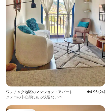
ワンチャク地区のマンション・アパート
レビュー24件
4.96 (24)
クスコの中心部にある快適なアパート