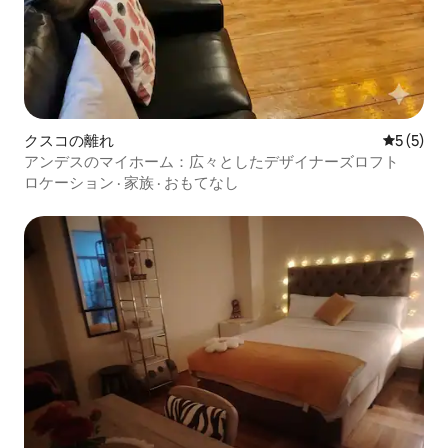
クスコの離れ
レビュー
5 (5)
アンデスのマイホーム：広々としたデザイナーズロフト
ロケーション
·
家族
·
おもてなし