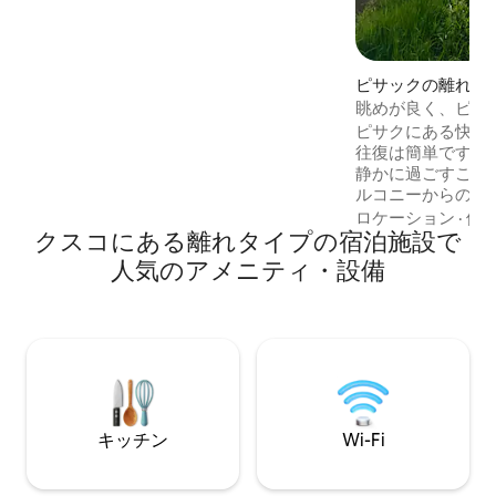
agua caiente se ve afectada de 11 am a 4
pm y de 7 pm a 3 am. Proveemos una
alternativa de ducha privada en el primer
piso en esos momentos.
ピサックの離れ
眺めが良く、ピサ
の快適なログハウ
ピサクにある快適
往復は簡単ですが
静かに過ごすこと
ルコニーからの景
クスできます。ベ
ロケーション
·
価
クスコにある離れタイプの宿泊施設で
ツイン）で、追加
または2台追加できます。 キ
人気のアメニティ・設備
サク、アルマス広
ク・メルカドまで
ワタナ（ピサクの
35分、クスコから
ス塩鉱山まで1時
で1時間45分です
キッチン
Wi-Fi