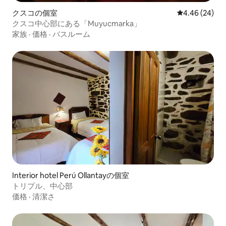
クスコの個室
レビュー24件
4.46 (24)
クスコ中心部にある「Muyucmarka」
家族
·
価格
·
バスルーム
Interior hotel Perú Ollantayの個室
トリプル、中心部
価格
·
清潔さ