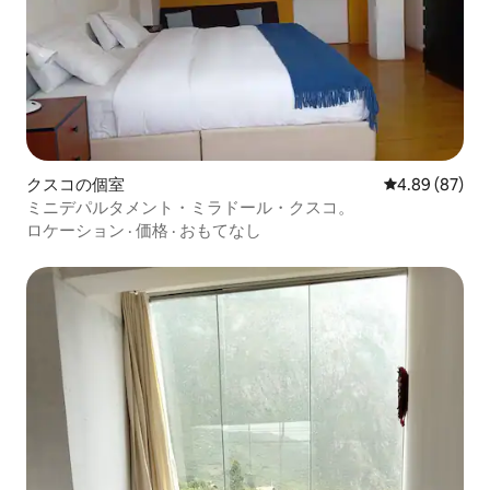
クスコの個室
レビュー87件
4.89 (87)
ミニデパルタメント・ミラドール・クスコ。
ロケーション
·
価格
·
おもてなし