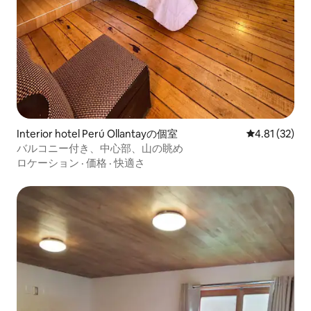
Interior hotel Perú Ollantayの個室
レビュー32件
4.81 (32)
バルコニー付き、中心部、山の眺め
ロケーション
·
価格
·
快適さ