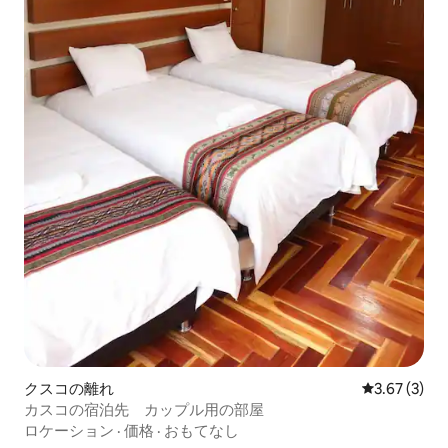
クスコの離れ
レビュー3件
3.67 (3)
カスコの宿泊先 カップル用の部屋
ロケーション
·
価格
·
おもてなし