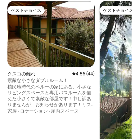
ゲストチョイス
ゲストチョイス
ゲストチョイス
ゲストチョイス
クスコの離れ
レビュー44件、5つ星中4.86
4.86 (44)
素敵な小さなダブルルーム！
植民地時代のペルーの家にある、小さな
リビングスペースと専用バスルームを備
えた小さくて素敵な部屋です！申し訳あ
りませんが、お知らせがあります！リス
ティングに登録されている住所を変更し
家族
·
ロケーション
·
屋内スペース
ようとしています。家はクエスタ・サ
ン・ブラスから1ブロック離れたアラバド
にあります！Por la antiguedad de la
zona y la presión de agua en el barrio el