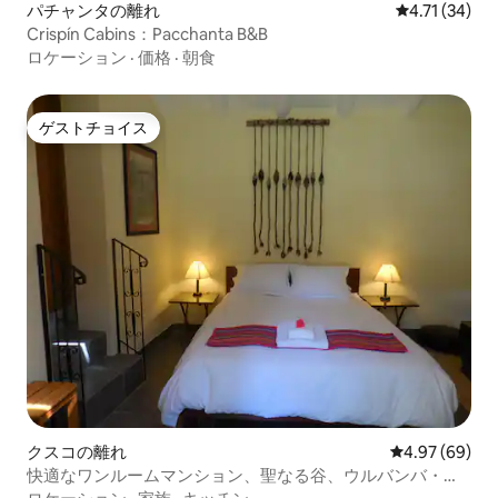
パチャンタの離れ
レビュー34件
4.71 (34)
Crispín Cabins：Pacchanta B&B
ロケーション
·
価格
·
朝食
ゲストチョイス
ゲストチョイス
クスコの離れ
レビュー69件
4.97 (69)
快適なワンルームマンション、聖なる谷、ウルバンバ・ク
スコ。