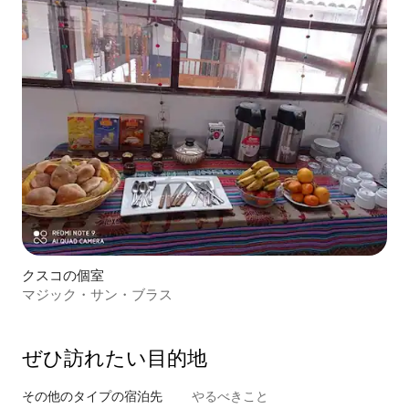
クスコの個室
マジック・サン・ブラス
ぜひ訪⁠れ⁠た⁠い目⁠的⁠地
その他のタ⁠イ⁠プ⁠の宿⁠泊⁠先
やるべきこと