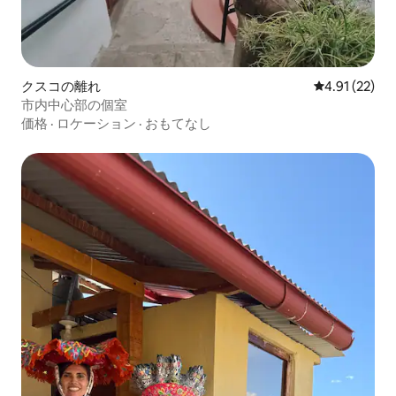
クスコの離れ
レビュー22件
4.91 (22)
市内中心部の個室
価格
·
ロケーション
·
おもてなし