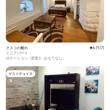
クスコの離れ
レビュー7件
4.71 (7)
ミニアパート
ロケーション
·
清潔さ
·
おもてなし
ゲストチョイス
ゲストチョイス