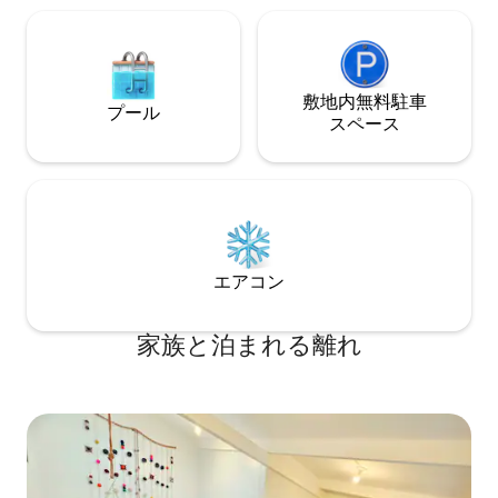
敷地内無料駐⁠車
プール
ス⁠ペ⁠ー⁠ス
エアコン
家族と泊まれる離れ