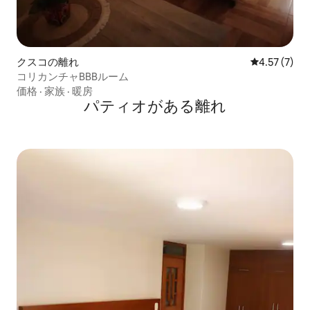
クスコの離れ
レビュー7件
4.57 (7)
コリカンチャBBBルーム
価格
·
家族
·
暖房
パティオがある離れ