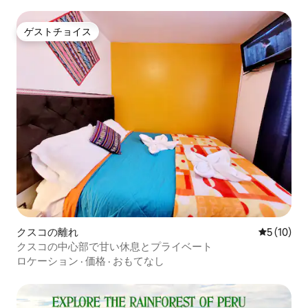
ゲストチョイス
ゲストチョイス
クスコの離れ
レビュー1
5 (10)
クスコの中心部で甘い休息とプライベート
ロケーション
·
価格
·
おもてなし