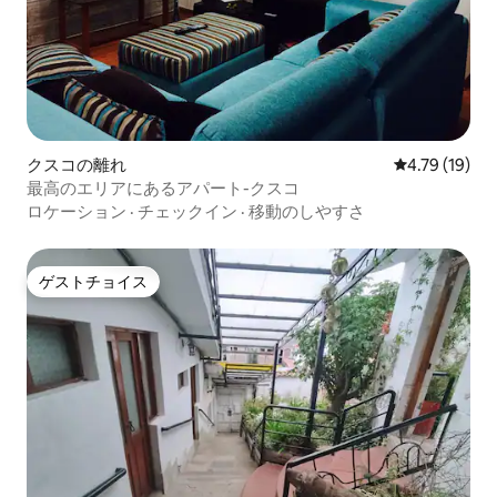
クスコの離れ
レビュー19件
4.79 (19)
最高のエリアにあるアパート-クスコ
ロケーション
·
チェックイン
·
移動のしやすさ
ゲストチョイス
ゲストチョイス