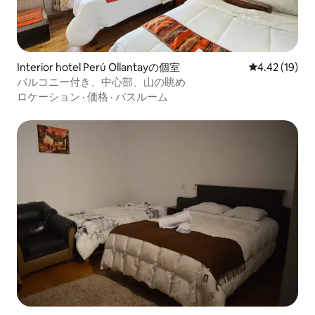
Interior hotel Perú Ollantayの個室
レビュー19件
4.42 (19)
バルコニー付き、中心部、山の眺め
ロケーション
·
価格
·
バスルーム