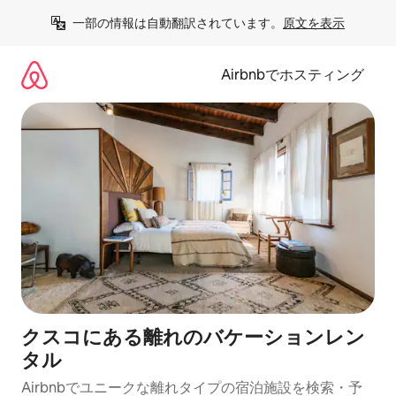
コ
一部の情報は自動翻訳されています。
原文を表示
ン
テ
ン
Airbnbでホスティング
ツ
に
ス
キ
ッ
プ
クスコにある離れのバケーションレン
タル
Airbnbでユニークな離れタイプの宿泊施設を検索・予