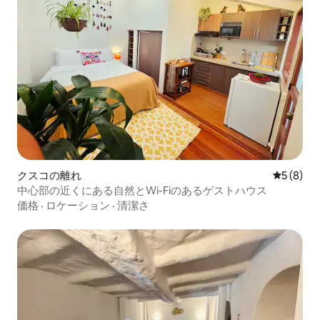
クスコの離れ
レビュー
5 (8)
中心部の近くにある自然とWi-Fiのあるゲストハウス
価格
·
ロケーション
·
清潔さ