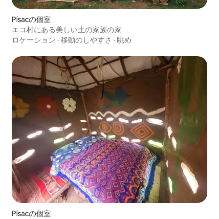
Písacの個室
エコ村にある美しい土の家族の家
ロケーション
·
移動のしやすさ
·
眺め
Písacの個室