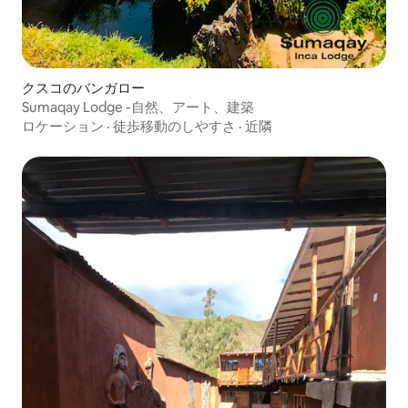
クスコのバンガロー
Sumaqay Lodge -自然、アート、建築
ロケーション
·
徒歩移動のしやすさ
·
近隣