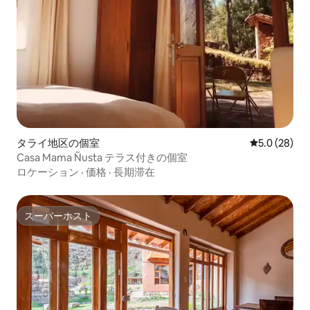
タライ地区の個室
レビュー28
5.0 (28)
Casa Mama Ñusta テラス付きの個室
ロケーション
·
価格
·
長期滞在
スーパーホスト
スーパーホスト