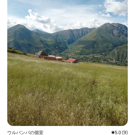
ウルバンバの個室
レビュー9
5.0 (9)