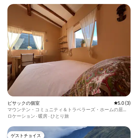
ピサックの個室
レビュー3
5.0 (3)
マウンテン・コミュニティ＆トラベラーズ・ホームの居心
地のよいお部屋
ロケーション
·
暖房
·
ひとり旅
ゲストチョイス