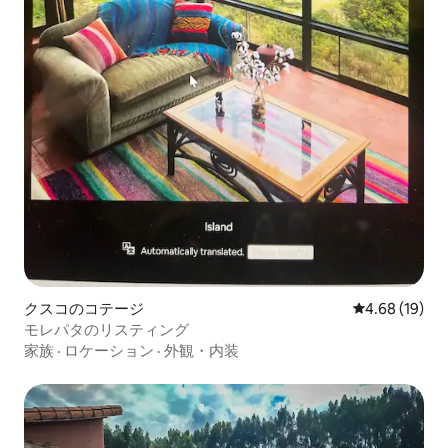
クスコのコテージ
レビュー19件
4.68 (19)
モレパタのリスティング
家族
·
ロケーション
·
外観・内装