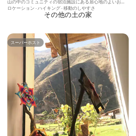
山の中のコミュニティの宿泊施設にある居心地のよいお部
屋
ロケーション
·
ハイキング
·
移動のしやすさ
その他の土の家
スーパーホスト
スーパーホスト