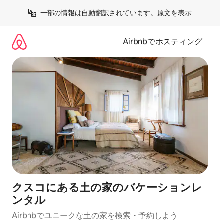
コ
一部の情報は自動翻訳されています。
原文を表示
ン
テ
ン
Airbnbでホスティング
ツ
に
ス
キ
ッ
プ
クスコにある土の家のバケーションレ
ンタル
Airbnbでユニークな土の家を検索・予約しよう