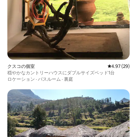
クスコの個室
レビュー29件
4.97 (29)
穏やかなカントリーハウスにダブルサイズベッド1台
ロケーション
·
バスルーム
·
裏庭