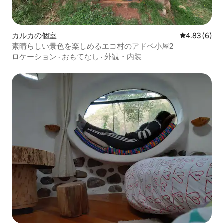
カルカの個室
レビュー6件
4.83 (6)
素晴らしい景色を楽しめるエコ村のアドベ小屋2
ロケーション
·
おもてなし
·
外観・内装