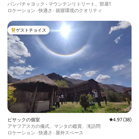
パンパチャヨック - マウンテンリトリート。部屋1
ロケーション
·
快適さ
·
就寝環境のクオリティ
ゲストチョイス
大好評のゲストチョイスです。
ピサックの個室
レビュー38件
4.97 (38)
アヤフアスカの儀式、マンタの鑑賞、滝訪問
ロケーション
·
快適さ
·
屋外スペース