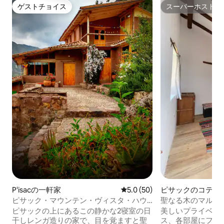
ゲストチョイス
スーパーホスト
ゲストチョイス
スーパーホスト
P'isacの一軒家
レビュー50件、5つ星中5.0
5.0 (50)
ピサックのコテー
ピサック・マウンテン・ヴィスタ・ハウ
聖なる木のマルキ
ス • 素晴らしい眺め (4)
ピサックの上にあるこの静かな2寝室の日
美しいプライベー
干しレンガ造りの家で、目を覚ますと聖
ス、各部屋にフル