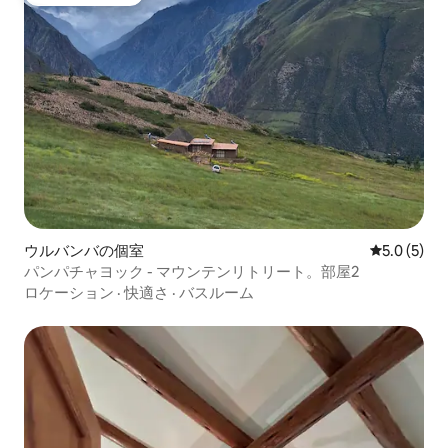
ゲストチョイス
ウルバンバの個室
レビュー5
5.0 (5)
パンパチャヨック - マウンテンリトリート。部屋2
ロケーション
·
快適さ
·
バスルーム