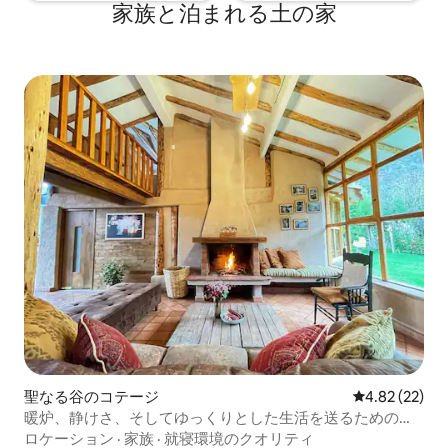
家族と泊まれる土の家
聖なる谷のコテージ
レビュー22件
4.82 (22)
暖炉、静けさ、そしてゆっくりとした生活を送るための空
間。
ロケーション
·
家族
·
就寝環境のクオリティ