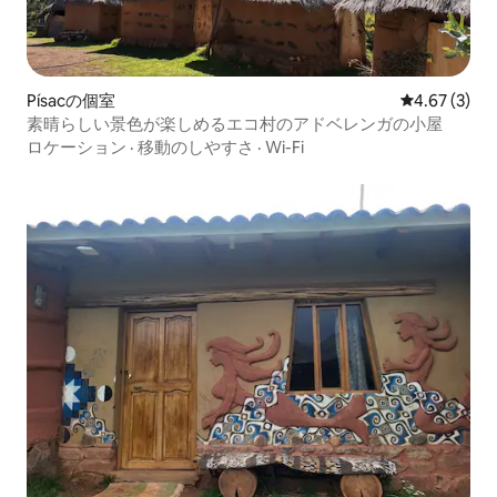
Písacの個室
レビュー3件
4.67 (3)
素晴らしい景色が楽しめるエコ村のアドベレンガの小屋
ロケーション
·
移動のしやすさ
·
Wi-Fi