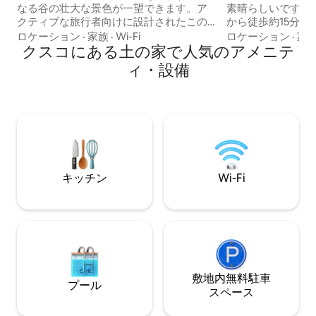
なる谷の壮大な景色が一望できます。ア
素晴らしいです。
クティブな旅行者向けに設計されたこの
から徒歩約15分（
宿泊施設は、アプ・リンリ山の麓に位置
かな場所です。自
ロケーション
·
家族
·
Wi-Fi
ロケーション
·
家
し、庭園と古代のテラスに囲まれていま
クスコにある土の家で人気のアメニテ
ラックスするのに
す。フルキッチン、パティオ、ファイヤ
中心部のレストラ
ィ・設備
ーピット、強力で安定したWi-Fiをお楽し
滞在を楽しむため
みください。宿泊先へは、風光明媚な道
近くにあります。
を徒歩で20分、またはモトタクシーで短
地区にあります。 この家はアドベ材料で
距離移動した後に坂道を登ってアクセス
建てられており、
できます。静かで車の通らない隠れ家
ドがあなたの本質
は、カップル、お友達、または小さなフ
す。 ピン：-13.42
ァミリーに最適です。
キッチン
Wi-Fi
敷地内無料駐⁠車
プール
ス⁠ペ⁠ー⁠ス