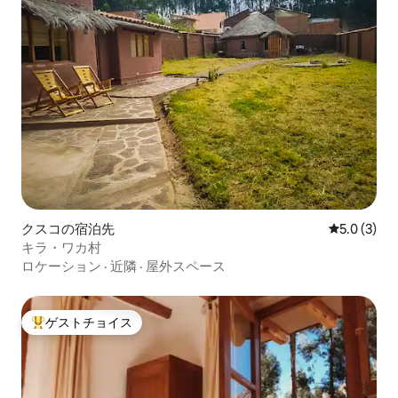
クスコの宿泊先
レビュー3
5.0 (3)
キラ・ワカ村
ロケーション
·
近隣
·
屋外スペース
ゲストチョイス
大好評のゲストチョイスです。