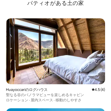
パティオがある土の家
Huayoccariのログハウス
レビュー4
4.5 (4)
聖なる谷のパノラマビューを楽しめるキャビン
ロケーション
·
屋内スペース
·
移動のしやすさ