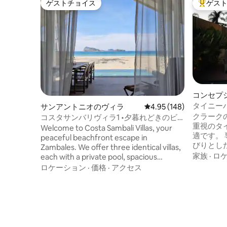
ゲストチョイス
ゲス
ゲストチョイス
大好評の
コンセプ
ス
タイニーハ
サンアントニオのヴィラ
レビュー148件、5つ星
4.95 (148)
ラーク近く
クラーク
コスタサンバリヴィラ1 •夕暮れどきのビ
重視のタ
ーチフロントプール
Welcome to Costa Sambali Villas, your
適です。 専用のプールでくつろぎ、のん
peaceful beachfront escape in
びりとし
Zambales. We offer three identical villas,
ザインの
家族
·
ロ
each with a private pool, spacious
よい滞在をお
interiors, modern amenities, and
ロケーション
·
価格
·
アクセス
キングサイズベッド
beautiful sunset views. Perfect for
備・アメニティ • 専用の
couples, families, or groups booking
ル • キッチンおよび屋外の調理設備 • スマ
multiple villas. Enjoy privacy, calm
ートプロジェ
surroundings, and direct beach access. If
HBO Go、Prime） •
your dates aren’t available, message us—
ロケーション • クラーク/
another villa may still be open.