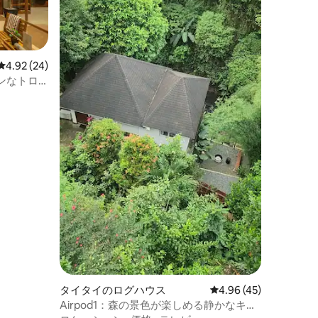
レビュー24件、5つ星中4.92つ星の平均評価
4.92 (24)
ンなトロ
タイタイのログハウス
レビュー45件、5つ星
4.96 (45)
Airpod1：森の景色が楽しめる静かなキャ