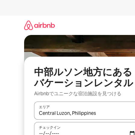
コ
ン
テ
ン
ツ
に
ス
キ
ッ
プ
中部ルソン地方にある
バケーションレンタル
Airbnbでユニークな宿泊施設を見つける
エリア
検索結果が表示されたら、上下の矢印キーを使っ
チェックイン