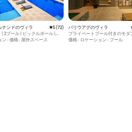
ルナンドのヴィラ
レビュー72件、5つ星中5つ星の平均評価
5 (72)
バリウアグのヴィラ
 | 2プール | ピックルボール |
プライベートプール付きのモダ
i-Fi
ピカルヴィラ | ブラカン
ョン
·
価格
·
屋外スペース
価格
·
ロケーション
·
プール
4.97つ星の平均評価