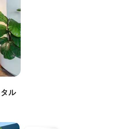
ンタル
インファ