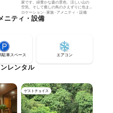
家です。緑豊かな森の景色、涼しい山の
ドミル＆ダ
空気、そして癒しの鳥のさえずりに包ま
分。マニラ
れて、リラックスして充電しましょう。
ロケーション
·
家族
·
アメニティ・設備
ります。
メニティ・設備
Netflix、Starlink Wi-Fi、フィルター付き
プール、シャワーヒーター、フルキッチ
ンを備えたBighaniは、焚き火、ボードゲ
ーム、マッサージ、ビデオゲームで仲間
や内なる子どもとの絆を深めるのに最適
なスタイリッシュな場所であり、近くの
Tanayでの冒険の居心地の良い拠点です。
今すぐBighaniで自分に合ったリブート
⁠車ス⁠ペ⁠ー⁠ス
エアコン
を！
ョンレンタル
ゲストチョイス
ゲストチョイス