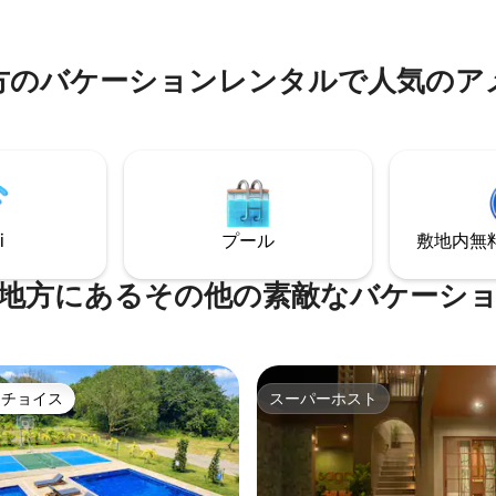
ンズ・センターまで15分 •
な観光スポットに近い - ウィン
• セル
ラナック滝までわずか15 ～ 30
フチェックイン • ペットOK
から車で1.5～2時間の場所にあ
方のバケーションレンタルで人気のア
i
プール
敷地内無料駐
地方にあるその他の素敵なバケーシ
トチョイス
スーパーホスト
ゲストチョイスです。
スーパーホスト