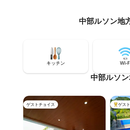
ア・ガーデ
SCTEX近く • 駐車場 • セキュリティ 
中部ルソン地
キッチン
Wi-F
中部ルソン
ゲストチョイス
ゲス
ゲストチョイス
大好評の