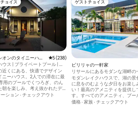
トチョイス
ゲストチョイス
ゲストチョイスです。
ゲストチョイス
シオンのタイニーハウ
レビュー238件、5つ星中5つ星の平均評価
5 (238)
ウス | プライベートプール | ク
中4.95つ星の平均評価
ピリリャの一軒家
 | キングサイズベッド
の近くにある、快適でデザイン
リサールにあるモダンな湖畔の
イニーハウス。2人での滞在に最
モダンレイクハウスで、湖の景
に息をのむような夕日をお楽し
た朝を楽しみ、考え抜かれたデ
い！最高のアメニティを提供し
お部屋でリラックスして、心地
ケーション
·
チェックアウト
す。すべてのアメニティ、プー
過ごしください。 寝室情報 •
オゲーム、バスケットボール、
価格
·
家族
·
チェックアウト
 • ソファベッド 設
トン、ビリヤード、お子様用プ
ディッピングプー
ア、ボードゲーム、サッカー、
設備の整ったキッチン、無料の
クター（Netflix、Disney+、
た駐車場、247時間スタッフア
 Wi-Fi • ボードゲーム
に時間と騒音の制限はありませ
カリフォルニ
な野菜を無料でお楽しみください。