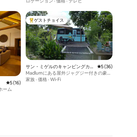
ビン+高速Wi-Fi+焚き火
ロケーション
·
価格
·
テレビ
ゲストチョイス
大好評のゲストチョイスです。
サン・ミゲルのキャンピングカ
レビュー36件、5
5 (36)
ー・RV
Madlumにある屋外ジャグジー付きの豪華
なキャラバン
家族
·
価格
·
Wi-Fi
レビュー16件、5つ星中5つ星の平均評価
5 (16)
ホーム