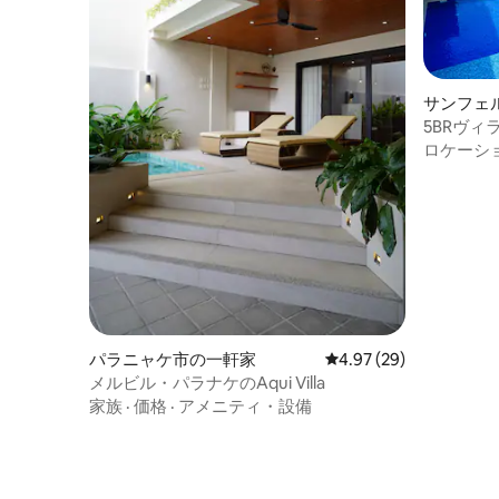
サンフェ
5BRヴィラ
Netflix | W
ロケーシ
パラニャケ市の一軒家
レビュー29件、5つ星中
4.97 (29)
メルビル・パラナケのAqui Villa
家族
·
価格
·
アメニティ・設備