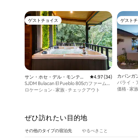
ゲストチョイス
ゲストチ
ゲストチョイス
ゲストチ
カバンガ
サン・ホセ・デル・モンテの
レビュー34件、5つ星中
4.97 (34)
バライ・
ファームステイ
SJDM Bulacan El Pueblo 805のファームス
ロントヴィ
価格
·
家
テイ - Villa 2
ロケーション
·
家族
·
チェックアウト
ぜひ訪⁠れ⁠た⁠い目⁠的⁠地
その他のタ⁠イ⁠プ⁠の宿⁠泊⁠先
やるべきこと