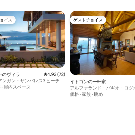
ョイス
ゲストチョイス
ョイス
ゲストチョイス
ンのヴィラ
レビュー72件、5つ星中4.93つ星の平均評価
4.93 (72)
4.97つ星の平均評価
アンガン・ザンバレス3 ビーチフ
イトゴンの一軒家
ラ プール ATV
族
·
屋内スペース
アルファランド・バギオ・ログ
価格
·
家族
·
眺め