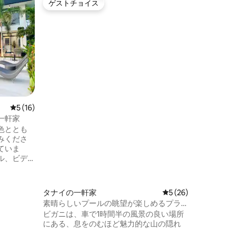
ゲストチョイス
ゲスト
ゲストチョイス
ゲスト
プール付
リアル・
このプラ
ずです！
いるとこ
ール付き
辺または
価格
·
家
プライバ
すので、
だけます！ 個人的な好みも重
で、ご自
レビュー16件、5つ星中5つ星の平均評価
5 (16)
おすすめします。 
すが、3
一軒家
します。 近くのウェットマーケットで新
色ととも
鮮なシー
みくださ
ます。
ていま
ル、ビデ
バドミン
レイエリ
焚き火、
タナイの一軒家
レビュー26件、5
5 (26)
広々とし
素晴らしいプールの眺望が楽しめるプラ
シスタンス
イベートマウンテンヴィラ
ビガニは、車で1時間半の風景の良い場所
ん。新鮮
にある、息をのむほど魅力的な山の隠れ
 有名