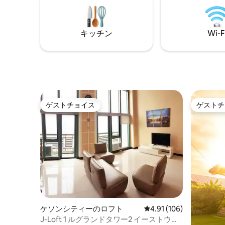
ン用品、食器が備わっています。 1台分の
者、カッ
有料駐車場200/日 サマーパインズレジデ
でマニラ
ンスは、マルコスハイウェイ沿いの商業
ています。 私たちの小さなロフト
キッチン
Wi-F
用/住宅用コンドテルです。 FBページ名：
が低いで
Eight Pillows Baguio Property Rentals
上）向け
ゲストチョイス
ゲストチ
ゲストチョイス
ゲストチ
ケソンシティーのロフト
レビュー106件、5つ星
4.91 (106)
J-Loft 1 ルグランドタワー2 イーストウッ