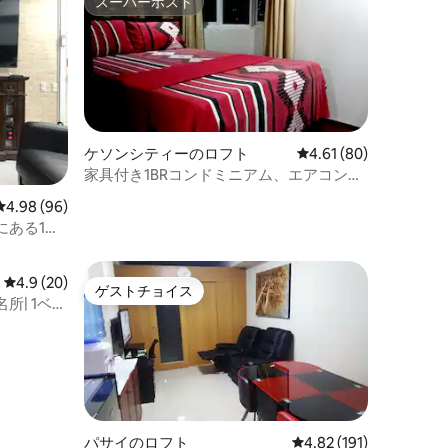
スーパーホスト
スーパーホスト
ケソンシティーのロフト
レビュー80件、5つ星
4.61 (80)
家具付き1BRコンドミニアム、エアコン、
Wi-Fi
レビュー96件、5つ星中4.98つ星の平均評価
4.98 (96)
にある1ベ
lix付き
レビュー20件、5つ星中4.9つ星の平均評価
4.9 (20)
ゲストチョイス
ゲストチョイス
| 1ベッ
パサイのロフト
レビュー191件、5つ星
4.82 (191)