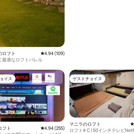
のロフト
レビュー109件、5つ星中4.94つ星の平均評価
4.94 (109)
に最適なロフトバレル
ョイス
ゲストチョイス
ョイス
ゲストチョイス
マニラのロフト
ロフト
レビュー255件、5つ星中4.94つ星の平均評価
4.94 (255)
ロフト# C | 50インチテレビNetflix