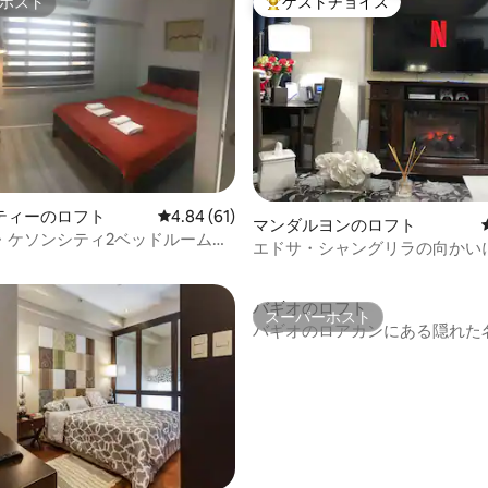
ホスト
ゲストチョイス
ホスト
大好評のゲストチョイスです。
ティーのロフト
レビュー61件、5つ星中4.84つ星の平均評価
4.84 (61)
4.82つ星の平均評価
マンダルヨンのロフト
・ケソンシティ2ベッドルーム、
エドサ・シャングリラの向かい
＆バスルーム
ッドルームロフト、Wi-FiとNetf
バギオのロフト
スーパーホスト
スーパーホスト
バギオのロアカンにある隠れた名所
ドルーム＆ロフトユニット