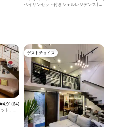
ベイサンセット付きシェルレジデンス | 有
料駐車場
ゲストチョイス
ゲストチョイス
レビュー64件、5つ星中4.91つ星の平均評価
4.91 (64)
ユニット、駐