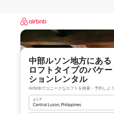
コ
ン
テ
ン
ツ
に
ス
キ
ッ
プ
中部ルソン地方にある
ロフトタイプのバケー
ションレンタル
Airbnbでユニークなロフトを検索・予約しよ
エリア
検索結果が表示されたら、上下の矢印キーを使っ