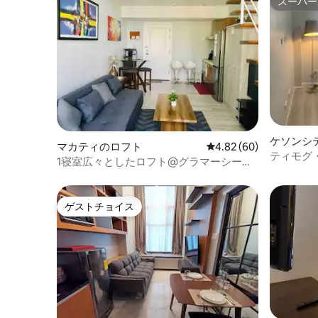
スーパー
スーパー
ケソンシ
マカティのロフト
レビュー60件、5つ星中
4.82 (60)
ティモグ
1寝室広々としたロフト@グラマーシー、
2トイレ
空港まで20分
ゲストチョイス
ゲストチョイス