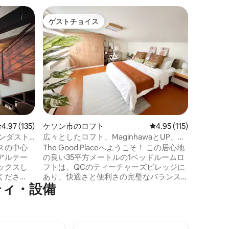
マカティ
ゲストチョイス
ゲス
ゲストチョイス
大好評
ニューヨ
ロフト（
無料のワイ
スピーカ
では、オ
感のある
シャ絨毯
品、60
と出会い
ロの洗練
ニークで
レビュー135件、5つ星中4.97つ星の平均評価
4.97 (135)
ケソン市のロフト
レビュー115件、5つ星
4.95 (115)
ォトジェ
ルの雰囲気に最
ンダスト
広々としたロフト、MaginhawaとUP、無
級なロケ
料駐車場、Wi-Fi
スの中心
The Good Placeへようこそ！ この居心地
いる、目
アルテー
の良い35平方メートルの1ベッドルームロ
って素晴
ックスし
フトは、QCのティーチャーズビレッジに
くださ
あり、快適さと便利さの完璧なバランス
ティ・設備
を提供しています。 マギンハワ通りのカ
n Prime
フェやショップ、UPディリマン、アテネ
ビで、週
オ、QCサークル、フィリピンハートセン
 ● エド
ター、NKTIなどの主要スポットの近くに
ール、エス
あり、学生、プロフェッショナル、小さ