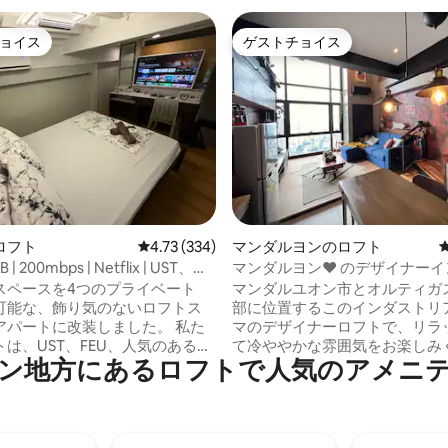
ョイス
ゲストチョイス
ョイス
ゲストチョイス
4.89つ星の平均評価
ロフト
レビュー334件、5つ星中4.73つ星の平均評価
4.73 (334)
マンダルヨンのロフト
B | 200mbps | Netflix | UST、
マンダルヨン❤ のデザイナーイ
Cなし
リアルロフト
スペースを4つのプライベート
マンダルユオン市とオルティガ
可能な、飾り気のないロフトス
部に位置するこのインダストリ
パートに改装しました。 私た
マのデザイナーロフトで、リラ
は、UST、FEU、人気のあるレ
て冷ややかな雰囲気をお楽しみ
ン地方にあるロフトで人気のアメニ
ンターからわずか数ブロック先
い。 リモートワークに最適な100Mbps接
ゲートまで徒
続の●高速Wi-Fi NetflixとAmazo
これらのロフトは、学
付きの●55インチスマートテレ
ュー受験者、OFW （休暇中また
末にぴったりの一気見ができます
書いている）、審査/バー受験
サ・シャングリラ、SMメガモ