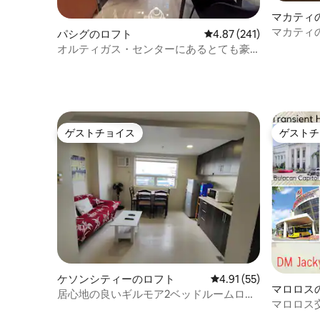
マカティ
マカティ
パシグのロフト
レビュー241件、5つ星
4.87 (241)
る居心地
オルティガス・センターにあるとても豪
華なロフト（有料駐車場付き）
ゲストチョイス
ゲストチ
ゲストチョイス
ゲストチ
ケソンシティーのロフト
レビュー55件、5つ星中
4.91 (55)
マロロス
居心地の良いギルモア2ベッドルームロフ
マロロス
ト[高速ファイバーWi-FiとNetflix]