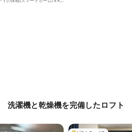
ィの休暇|スマートホーム| 4 K
mbps | nr UST FEU PRC
flix
中4.85つ星の平均評価
洗濯機と乾燥機を完備したロフト