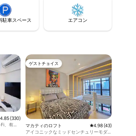
スセンタ
な家族に最適です。 ロフトには無料駐車
。 近く
場、Wi-Fi、平和で静かな雰囲気がありま
、週末の
す。 公共交通機関や必要なものへのアク
⁠車ス⁠ペ⁠ー⁠ス
エアコン
ックで食
セスが簡単なため、短期滞在にも長期滞
在にも最適です！
ゲストチョイス
ゲストチョイス
レビュー330件、5つ星中4.85つ星の平均評価
4.85 (330)
Fi、有料
マカティのロフト
レビュー43件、5つ星
4.98 (43)
アイコニックなミッドセンチュリーモダ