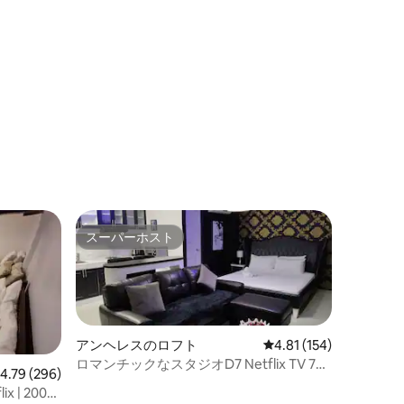
ンロフト：夕日とプール
スーパーホスト
スーパーホスト
アンヘレスのロフト
レビュー154件、5つ星
4.81 (154)
ロマンチックなスタジオD7 Netflix TV 75
レビュー296件、5つ星中4.79つ星の平均評価
4.79 (296)
インチKandi Grosvenor
 | 200