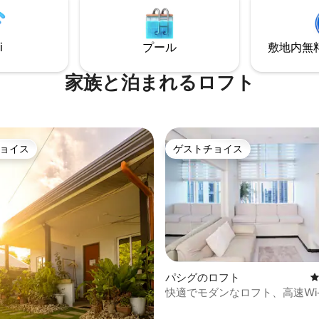
プル、ビジネスまたはレジャー
タンシア、ロックウェルビジネ
に旅行する人々向けに設計され
ーから徒歩すぐの場所にあります
は天井
にある多くのレストラン、バー
i
プール
敷地内無料駐
す。 背の高い人（6フィート以
ナイトマーケット、フードトラ
ではありません。
事を●満喫できます。
家族と泊まれるロフト
ョイス
ゲストチョイス
ョイス
ゲストチョイス
パシグのロフト
快適でモダンなロフト、高速Wi-
中4.91つ星の平均評価
駐車場付き