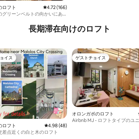
のロフト
レビュー166件、5つ星中4.72つ星の平均評価
4.72 (166)
のグリーンベルトの向かいにあ
中4.87つ星の平均評価
の良い1ベッドルームロフト
長期滞在向けのロフト
ョイス
ゲストチョイス
ョイス
ゲストチョイス
オロンガポのロフト
Airbnb MJ - ロフトタイプの
4.91つ星の平均評価
のロフト
レビュー48件、5つ星中4.98つ星の平均評価
4.98 (48)
車場、Netflix、Wi-Fi
交差点近くの白と木のロフト