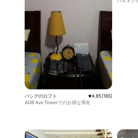
バギオシテ
テレビ| Net
パシグのロフト
レビュー165件、5つ星
4.85 (165)
ADB Ave Towerでのお得な滞在