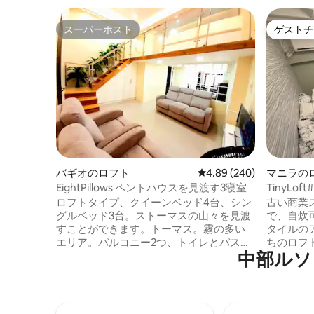
スーパーホスト
ゲストチ
スーパーホスト
ゲストチ
バギオのロフト
レビュー240件、5つ星中
4.89 (240)
マニラの
EightPillows ペントハウスを見渡す3寝室
TinyLoft#
FEU、PR
ロフトタイプ、クイーンベッド4台、シン
古い商業
グルベッド3台。ストーマスの山々を見渡
で、自炊
すことができます。トーマス。霧の多い
タイルのア
エリア。バルコニー2つ、トイレとバスル
ちのロフト
中部ルソ
ーム2つのある寝室3部屋。 ユニットに
ビューセ
は、フル機能のキッチン、ファイバーイ
にあります。 USTのP.ノバル
ンターネット接続、シャワーヒーター、
歩わずか3分です。 
43インチアンドロイドTV、毛布、タオ
生、レビ
ル、リネン、飲料水、洗面用具、キッチ
は論文を