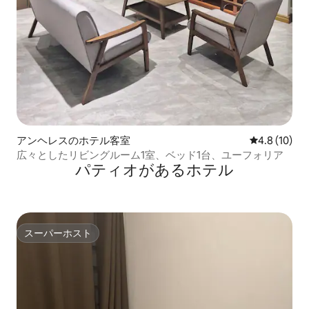
アンヘレスのホテル客室
レビュー10
4.8 (10)
広々としたリビングルーム1室、ベッド1台、ユーフォリア
パティオがあるホ⁠テ⁠ル
スーパーホスト
スーパーホスト