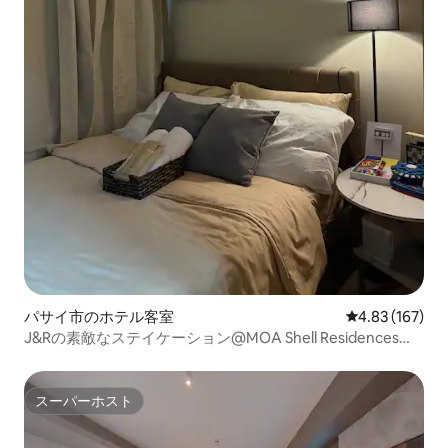
パサイ市のホテル客室
レビュー167件
4.83 (167)
J&Rの素敵なステイケーション@MOA Shell Residences
Tower A
スーパーホスト
スーパーホスト