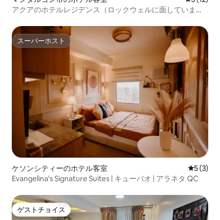
アクアのホテルレジデンス（ロックウェルに面していま
す）
スーパーホスト
スーパーホスト
ケソンシティーのホテル客室
レビュー
5 (3)
Evangelina's Signature Suites | キューバオ | アラネタ QC
ゲストチョイス
ゲストチョイス