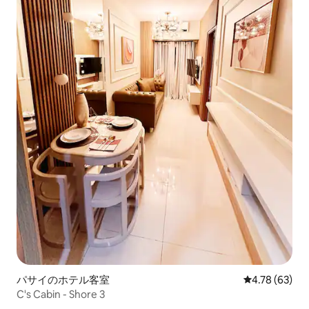
パサイのホテル客室
レビュー63件
4.78 (63)
C's Cabin - Shore 3