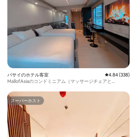
パサイのホテル客室
レビュー338件
4.84 (338)
MallofAsiaのコンドミニアム（マッサージチェアと
PlayStation4付き）
スーパーホスト
スーパーホスト