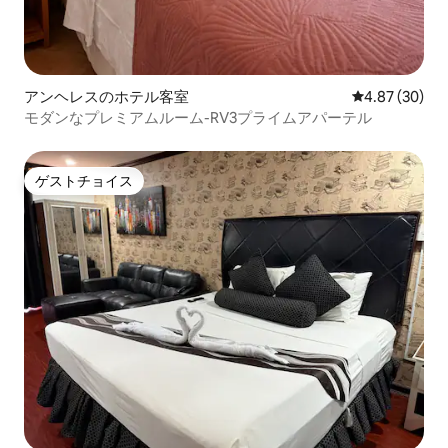
アンヘレスのホテル客室
レビュー30件
4.87 (30)
モダンなプレミアムルーム-RV3プライムアパーテル
ゲストチョイス
ゲストチョイス