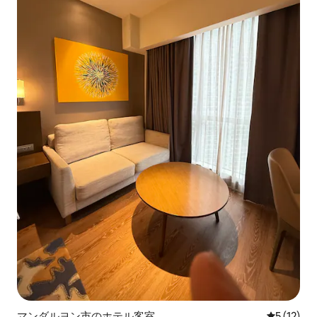
マンダルヨン市のホテル客室
レビュー1
5 (12)