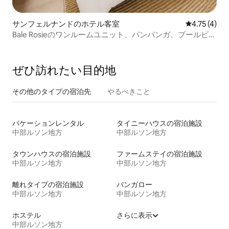
サンフェルナンドのホテル客室
レビュー4件
4.75 (4)
Bale Rosieのワンルームユニット、パンパンガ、プールビュ
ー、PS4付き
ぜひ訪⁠れ⁠た⁠い目⁠的⁠地
その他のタ⁠イ⁠プ⁠の宿⁠泊⁠先
やるべきこと
バケーションレンタル
タイニーハウスの宿泊施設
中部ルソン地方
中部ルソン地方
タウンハウスの宿泊施設
ファームステイの宿泊施設
中部ルソン地方
中部ルソン地方
離れタイプの宿泊施設
バンガロー
中部ルソン地方
中部ルソン地方
ホステル
さらに表示
中部ルソン地方