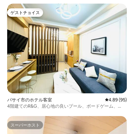
ゲストチョイス
ゲストチョイス
パサイ市のホテル客室
レビュー95件
4.89 (95)
4階建てのR&G、居心地の良いプール、ボードゲーム、
Netflix
スーパーホスト
スーパーホスト