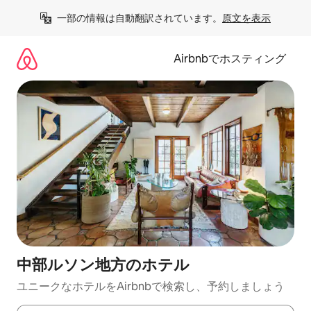
コ
一部の情報は自動翻訳されています。
原文を表示
ン
テ
ン
Airbnbでホスティング
ツ
に
ス
キ
ッ
プ
中部ルソン地方のホ⁠テ⁠ル
ユニークなホ⁠テ⁠ル⁠をAirbnb⁠で検⁠索⁠し⁠、予⁠約し⁠ま⁠し⁠ょ⁠う