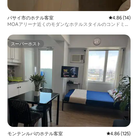
パサイ市のホテル客室
レビュー14件
4.86 (14)
MOAアリーナ近くのモダンなホテルスタイルのコンドミニ
アム（駐車場付き）
スーパーホスト
スーパーホスト
モンテンルパのホテル客室
レビュー125件
4.86 (125)