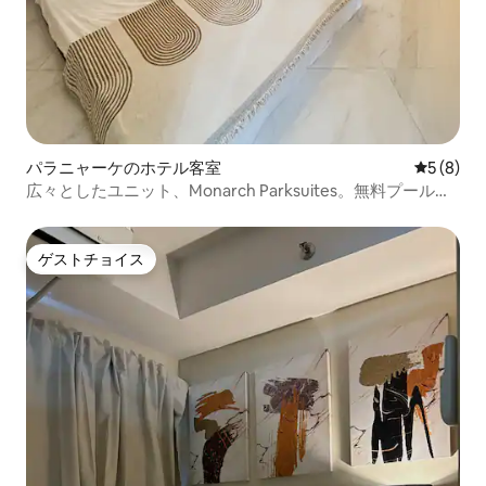
パラニャーケのホテル客室
レビュー
5 (8)
広々としたユニット、Monarch Parksuites。無料プール利
用可。
ゲストチョイス
ゲストチョイス