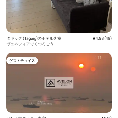
タギッグ (Taguig)のホテル客室
レビュー49件
4.98 (49)
ヴェネツィアでくつろごう
ゲストチョイス
ゲストチョイス