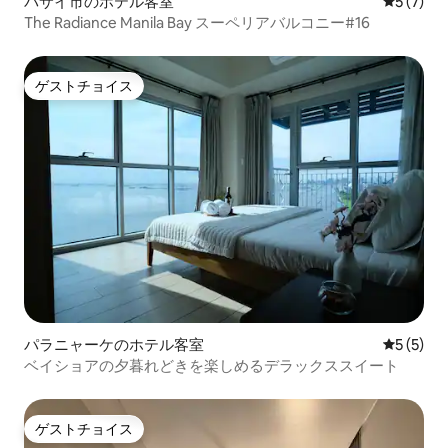
パサイ市のホテル客室
レビュー
5 (7)
The Radiance Manila Bay スーペリアバルコニー#16
ゲストチョイス
ゲストチョイス
パラニャーケのホテル客室
レビュー
5 (5)
ベイショアの夕暮れどきを楽しめるデラックススイート
ゲストチョイス
ゲストチョイス