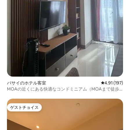
パサイのホテル客室
レビュー197件
4.91 (197)
MOAの近くにある快適なコンドミニアム（MOAまで徒歩
10分）
ゲストチョイス
ゲストチョイス