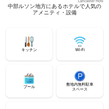
Lancaster Hote
experience try the Clouds Bar at the
中部ルソン地方にあるホ⁠テ⁠ル⁠で人⁠気⁠の
広々とした27.23
roof deck.
フィート）のプラ
ア⁠メ⁠ニ⁠テ⁠ィ⁠・設⁠備
トでリラックスしてくだ
しく... 🟩プライベートの深めのバスタブ
🟩無料屋上プール 
バーWi-Fi 🟩4
+サウンドバー 🟩Netf
Disney+ • プライ
Premium 🟩設
ーンベッド + ダブ
キッチン
Wi-Fi
Bluetoothスピ
イン 🟩ホテルの
リア
敷地内無料駐⁠車
プール
ス⁠ペ⁠ー⁠ス