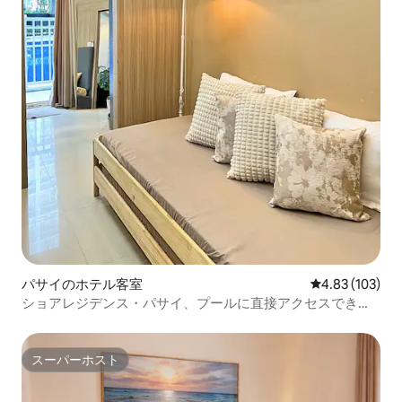
パサイのホテル客室
レビュー103件
4.83 (103)
ショアレジデンス・パサイ、プールに直接アクセスできる
ユニット
スーパーホスト
スーパーホスト