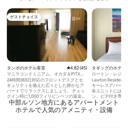
ゲストチョイス
ゲストチョイス
タンボのホテル客室
レビュー45件、5つ星中4.82
4.82 (45)
タギッグのホテル
マニラコンドミニアム、オカダ＆PITX近
ロートン・レジデ
く - プール＆バルコニー
ム2D
24時間365日対応のフロントデスクとセ
Lawton Resid
キュリティを備えた広々とした静かなア
キーレスアパート
パートでリラックスしましょう。 チェッ
各ユニットには、高
クイン時に1,000フィリピンペソの返金可
ン、ビデ付き専用
中部ルソン地方にあるアパートメント
能な保証金が必要です。 1階のフロント
グテーブル、無料
（L.CONDOTEL）でチェックイン。 マニ
ーがあります。 メトロスーパーとゲート3
ホテルで人気のアメニティ・設備
ラ首都圏パラニャケ市タンボ、ディオス
プラザから数歩、
ダド・マカパガル通り、インペリアルプ
のバスターミナル
ラザレジデンス。 空港、SM Mall of
行きのバスが出ています。 