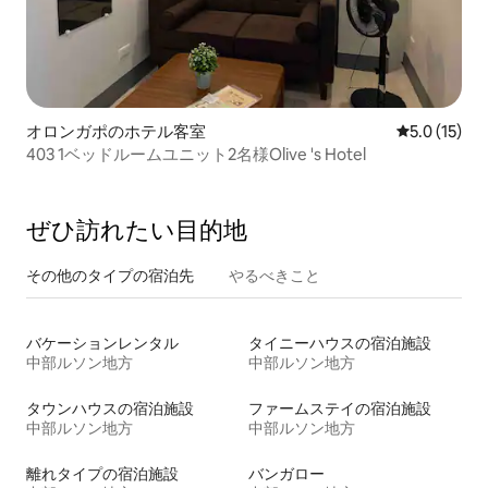
オロンガポのホテル客室
レビュー15
5.0 (15)
403 1ベッドルームユニット2名様Olive 's Hotel
ぜひ訪⁠れ⁠た⁠い目⁠的⁠地
その他のタ⁠イ⁠プ⁠の宿⁠泊⁠先
やるべきこと
バケーションレンタル
タイニーハウスの宿泊施設
中部ルソン地方
中部ルソン地方
タウンハウスの宿泊施設
ファームステイの宿泊施設
中部ルソン地方
中部ルソン地方
離れタイプの宿泊施設
バンガロー