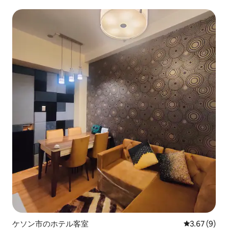
ウスモール
ケソン市のホテル客室
レビュー9件
3.67 (9)