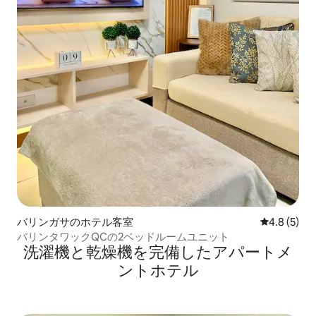
バリンガサのホテル客室
レビュー5
4.8 (5)
バリンタワックQCの2ベッドルームユニット
洗濯機と乾燥機を完備したアパートメ
ントホテル