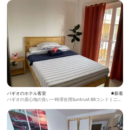
バギオのホテル客室
新しい宿
新着
バギオの居心地の良い一時滞在用Suntrust 88コンドミニア
ム