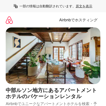
コ
一部の情報は自動翻訳されています。
原文を表示
ン
テ
ン
Airbnbでホスティング
ツ
に
ス
キ
ッ
プ
中部ルソン地方にあるアパートメント
ホテルのバケーションレンタル
Airbnbでユニークなアパートメントホテルを検索・予