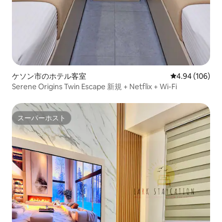
ケソン市のホテル客室
レビュー106件
4.94 (106)
Serene Origins Twin Escape 新規 + Netflix + Wi-Fi
スーパーホスト
スーパーホスト