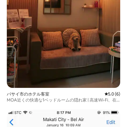
パサイ市のホテル客室
レビュー6
5.0 (6)
MOA近くの快適な1ベッドルームの隠れ家 | 高速Wi-Fi、在
宅勤務に最適