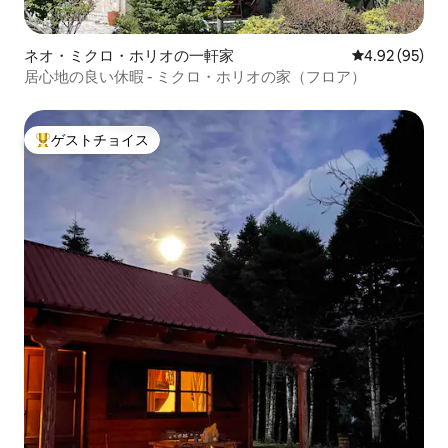
ネオ・ミクロ・ホリオの一軒家
レビュー95件
4.92 (95)
居心地の良い休暇 - ミクロ・ホリオの家（フロア）
ゲストチョイス
大好評のゲストチョイスです。