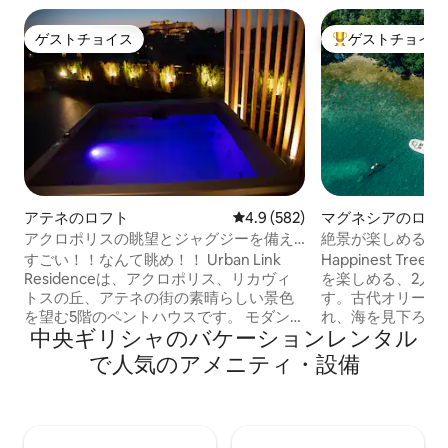
ゲストチョイス
ゲストチョイス
ゲストチョイス
大好評のゲストチ
アテネのロフト
レビュー582件、5つ星中4.9
4.9 (582)
マグネシアのログ
アクロポリスの眺望とジャグジーを備え
絶景が楽しめる、
た、くつろげるペントハウス
ハウス
すごい！！なんて眺め！！ Urban Link
Happinest Tr
Residenceは、アクロポリス、リカヴィ
を楽しめる、2人
トスの丘、アテネの街の素晴らしい景色
す。古代オリーブ
を望む5階のペントハウスです。 モダンな
れ、海を見下ろし
中央ギリシャのバケーションレンタル
デザインの完璧なロケーションにある、
きやフクロウの鳴
本当にユニークな空間です！ 無料のワイ
ことができます。
で人気のアメニティ・設備
ンをお楽しみください。ご滞在を楽しく
覚めたら、魅惑的
快適にしましょう。 忙しい1日の散策の後
し、海に飛び込みましょう
は、ジャグジーでリラックスしてくださ
クで静かな宿泊先
い。 また、次のものもご利用いただけま
小さな湾にあり、ミ