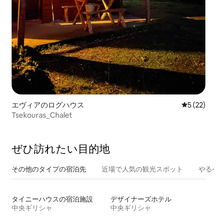
エヴィアのログハウス
レビュー2
5 (22)
Tsekouras_Chalet
ぜひ訪⁠れ⁠た⁠い目⁠的⁠地
その他のタ⁠イ⁠プ⁠の宿⁠泊⁠先
近場で人気の観光スポット
やる
タイニーハウスの宿泊施設
デザイナーズホテル
中央ギリシャ
中央ギリシャ