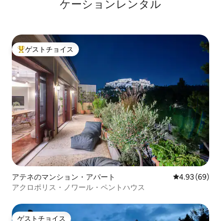
ケーションレンタル
ゲストチョイス
大好評のゲストチョイスです。
アテネのマンション・アパート
レビュー69件
4.93 (69)
アクロポリス・ノワール・ペントハウス
ゲストチョイス