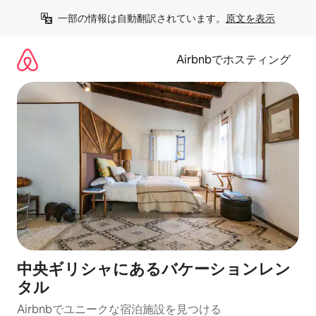
コ
一部の情報は自動翻訳されています。
原文を表示
ン
テ
ン
Airbnbでホスティング
ツ
に
ス
キ
ッ
プ
中央ギリシャにあるバケーションレン
タル
Airbnbでユニークな宿泊施設を見つける