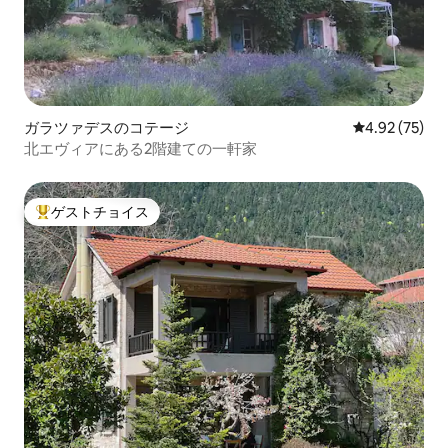
ガラツァデスのコテージ
レビュー75件
4.92 (75)
北エヴィアにある2階建ての一軒家
ゲストチョイス
大好評のゲストチョイスです。