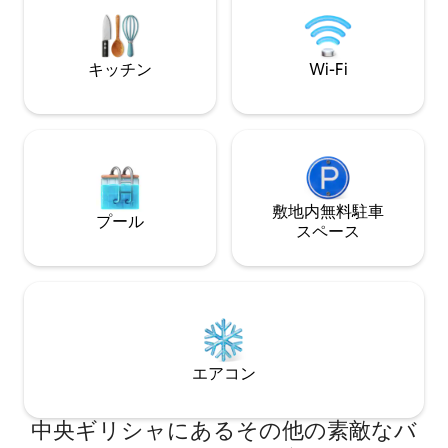
す：必要な✓すべてのアメニティ・設
所にあります。 私たちはHappinest
備、✓ ✓無料Wi-Fi、無料エスプレッソマ
Treehouseで
シンとポッド、✓テレビ（Netflix用に設
前にままれてみま
定済み）
キッチン
Wi-Fi
敷地内無料駐⁠車
プール
ス⁠ペ⁠ー⁠ス
エアコン
中央ギリシャにあるその他の素敵なバ