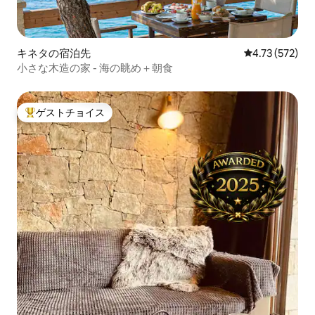
キネタの宿泊先
レビュー572件
4.73 (572)
小さな木造の家 - 海の眺め＋朝食
ゲストチョイス
大好評のゲストチョイスです。