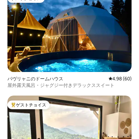
ゲストチョイス
パヴリャニのドームハウス
レビュー60件
4.98 (60)
屋外露天風呂・ジャグジー付きデラックススイート
ゲストチョイス
大好評のゲストチョイスです。