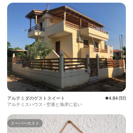
アルテミダのゲストスイート
レビュー51件
4.84 (51)
アルテミスハウス - 空港と海岸に近い
スーパーホスト
スーパーホスト