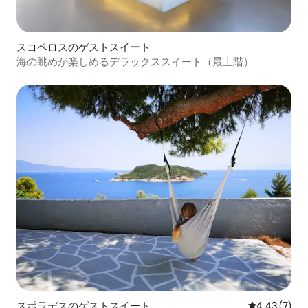
スコペロスのゲストスイート
海の眺めが楽しめるデラックススイート（最上階）
スポラデスのゲストスイート
レビュー7件
4.43 (7)