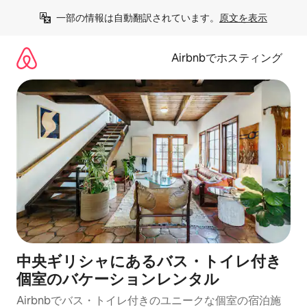
コ
一部の情報は自動翻訳されています。
原文を表示
ン
テ
ン
Airbnbでホスティング
ツ
に
ス
キ
ッ
プ
中央ギリシャにあるバス・トイレ付き
個室のバケーションレンタル
Airbnbでバス・トイレ付きのユニークな個室の宿泊施