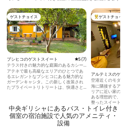
ゲストチョイス
ゲストチョイス
ゲストチョイス
大好評のゲストチ
プシヒコのゲストスイート
レビュー7件、5つ星中5つ
5 (7)
テラス付きの魅力的な庭園のあるカシー
タ（プシヒコ）
アテネで最も高級なエリアのひとつであ
アルテミスのゲス
るエレガントなプシヒコにある魅力的な
ト
空港近くのモダン
ガーデンキャシタ。この新しく改装され
そば
海に隣接するアル
たプライベートリトリートは、快適さと
リアに近い家の半
スタイルを兼ね備え、メキシコ風の温か
ある理想的で、完
みのある雰囲気を醸し出しています。快
整ったスイートで
適なダブルベッドルーム、ソファとデス
中央ギリシャにあるバス・トイレ付き
港から車で15分
クを備えた明るいリビングエリア、コン
Wi - Fi、専用
パクトなキッチン、朝のコーヒーや夜の
個室の宿泊施設で人気のアメニティ・
素晴らしい肉やシ
ワインに最適な緑豊かなテラスがあり、2
設備
あります。 アルテミダの美しいエリアに
名様に最適です。高速Wi-Fiとエアコンを