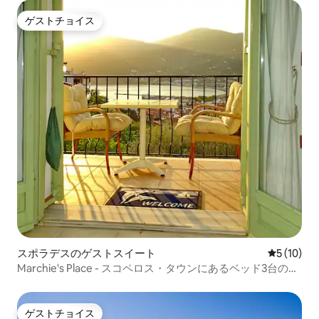
ゲストチョイス
ゲストチョイス
スポラデスのゲストスイート
レビュー1
5 (10)
Marchie's Place - スコペロス・タウンにあるベッド3台のア
パート
ゲストチョイス