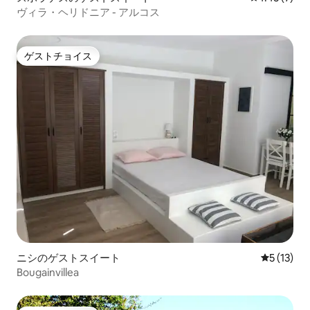
ヴィラ・ヘリドニア - アルコス
ゲストチョイス
ゲストチョイス
ニシのゲストスイート
レビュー1
5 (13)
Bougainvillea