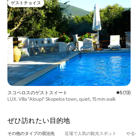
ゲストチョイス
ゲストチョイス
スコペロスのゲストスイート
レビュー1
5 (13)
LUX. Villa "Aloupi" Skopelos town, quiet, 15 min.walk
ぜひ訪⁠れ⁠た⁠い目⁠的⁠地
その他のタ⁠イ⁠プ⁠の宿⁠泊⁠先
近場で人気の観光スポット
やる