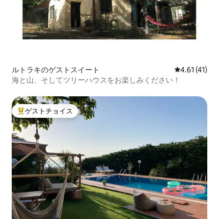
ルトラキのゲストスイート
レビュー41件
4.61 (41)
海と山、そしてツリーハウスをお楽しみください！
ゲストチョイス
大好評のゲストチョイスです。