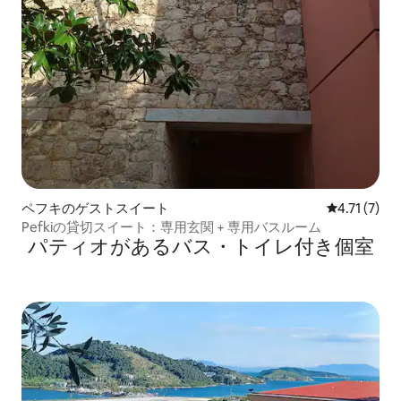
ペフキのゲストスイート
レビュー7件
4.71 (7)
Pefkiの貸切スイート：専用玄関 + 専用バスルーム
パティオがあるバス・トイレ付き個室