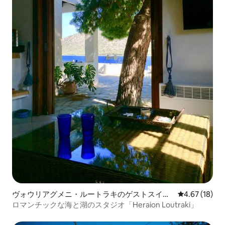
ヴォウリアグメニ・ルートラキのゲストスイー
レビュー18件
4.67 (18)
ト
ロマンチックな海と湖のスタジオ「Heraion Loutraki」