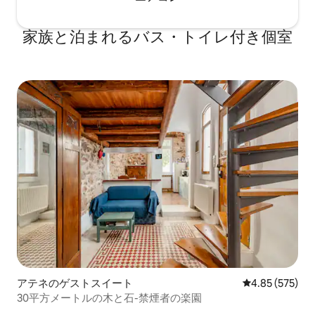
家族と泊まれるバス・トイレ付き個室
アテネのゲストスイート
レビュー575件
4.85 (575)
30平方メートルの木と石-禁煙者の楽園