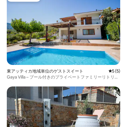
ゲストチョイス
東アッティカ地域単位のゲストスイート
レビュー
5 (5)
Gaya Villa – プール付きのプライベートファミリーリトリー
ト