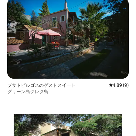
プサトピルゴスのゲストスイート
レビュー9件
4.89 (9)
グリーン島クレタ島