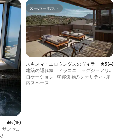
スーパーホスト
スーパーホスト
スキスマ・エロウンダスのヴィラ
レビュー4件、5
5 (4)
建築の隠れ家、ドラコニ・ラグジュアリ
ースイート
ロケーション
·
就寝環境のクオリティ
·
屋
内スペース
ア
レビュー15件、5つ星中5つ星の平均評価
5 (15)
ジー、サンセッ
さ