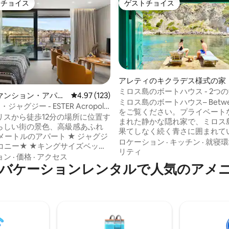
トチョイス
ゲストチョイス
ゲストチョイスです。
ゲストチョイス
アレティのキクラデス様式の家
ミロス島のボートハウス - 2つの
4.96つ星の平均評価
マンション・アパー
レビュー123件、5つ星中4.97つ星の平均評価
4.97 (123)
素晴らしい夕日
ミロス島のボートハウス– Betwee
ジャグジー - ESTER Acropolis
をご覧ください。プライベート
リスから徒歩12分の場所に位置す
まれた静かな隠れ家で、ミロス
らしい街の景色、高級感あふれ
果てしなく続く青さに囲まれて
トルのアパート ★ ジャグジ
洗練されたシンプルさと個性的
ロケーション
·
キッチン
·
就寝環
コニー★ ★キングサイズベッ
でデザインされています。 ハイライト：
リティ
スルーム ★ Wi-Fi★ ★
ョン
·
価格
·
アクセス
岬の両側から海を一望 プライベートな屋
バケーションレンタルで人気のアメ
マートNetflix TV ★ネスプレ
外スペースから直接眺めること
 私たちのジャグジー
魔法のような夕日 キクラデスのシンプル
温水で、年間を通してご利用い
さと個性を融合させた、エレガ
にあり、地下
のこもったデザイン 完全なプライバシー
スポット、地元のレストラン、
と自然との直接的なつながり 宿泊施設で
ョップまで徒歩5分です。 ***パ
の生活体験。
イベントは一切禁止です***