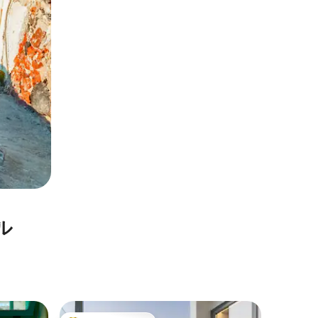
ル
プラシエ