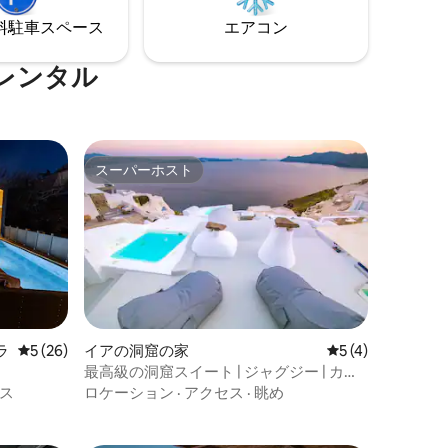
⁠車ス⁠ペ⁠ー⁠ス
エアコン
レンタル
スーパーホスト
スーパーホスト
ラ
レビュー26件、5つ星中5つ星の平均評価
5 (26)
イアの洞窟の家
レビュー4件、5
5 (4)
最高級の洞窟スイート | ジャグジー | カル
デラと海の景色
ス
ロケーション
·
アクセス
·
眺め