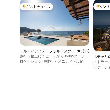
ゲストチョイス
ゲス
大好評のゲストチョイスです。
大好評の
ミルティアノス・プラキアスのヴ
レビュー22件、5
5 (22)
ィラ
旅行を格上げ：ビーチから350mのロッケ
ボチャリ
アヴィラ
ロケーション
·
家族
·
アメニティ・設備
ストラー
ロケーシ