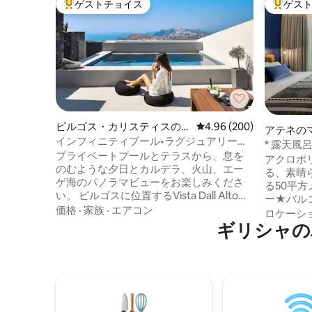
ゲストチョイス
ゲス
大好評のゲストチョイスです。
大好評の
ピルゴス・カリスティスの
レビュー200件、5つ星中
4.96 (200)
アテネの
ゲストスイート
インフィニティプール•ラグジュアリーヴ
ト
* 露天風呂・
ィラ•海の眺望
プライベートプールとテラスから、息を
Suites A *
アクロポ
のむような夕日とカルデラ、火山、エー
る、素晴
ゲ海のパノラマビューをお楽しみくださ
る50平方メー
い。 ピルゴスに位置するVista Dall Alto
ー★バル
は、プライバシー、快適さ、サントリー
価格
·
家族
·
エアコン
ド 豪華なフルバ
ロケーシ
ニのあらゆる場所への便利なアクセスを
ギリシャの
エアコン ス
兼ね備えています。 ヴィラには、快適な
ッソコーヒーマシン
ベッドルーム2室、モダンなバスルーム2
は貸切で
室、設備の整ったキッチン、広々とした
ただけます。 安全な中心部
屋内および屋外のリビングエリアがあり
鉄、観光
ます。 専用プールでくつろぎ、夕日の景
カフェ、シ
色を楽しみながら、無料の朝食デリバリ
ーティーや