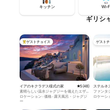
ーと毎日のハウスキーピングをお楽しみ
ください。
キッチン
Wi-F
ギリシ
ゲストチョイス
ゲストチ
大好評のゲストチョイスです。
ゲストチ
イアのキクラデス様式の家
レビュー48件、5
5 (48)
ステルネ
素晴らしい温水ジャグジーを備えたエザ
ファンタ
ー・ラグジュアリースイート
ロケーション
·
価格
·
露天風呂・ジャグジ
ロケーシ
ー