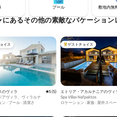
i
プール
敷地内無料駐
ャにあるその他の素敵なバケーション
ョイス
ゲストチョイス
ョイス
大好評のゲストチョイスです。
つ星中5つ星の平均評価
スのヴィラ
レビュー5件、5つ星中5つ星の平均評価
5 (5)
エトリア・アカルナニアのヴィ
ジアヴィラ、ヴィラルナ
Spa Villas Nafpaktos
ョン
·
プール
·
清潔さ
ロケーション
·
家族
·
屋外スペー