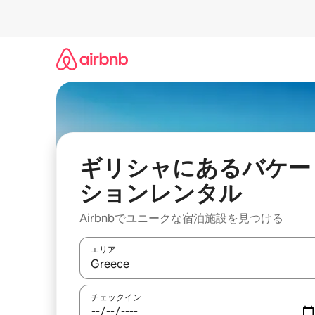
コ
ン
テ
ン
ツ
に
ス
キ
ッ
プ
ギリシャにあるバケー
ションレンタル
Airbnbでユニークな宿泊施設を見つける
エリア
検索結果が表示されたら、上下の矢印キーを使っ
チェックイン