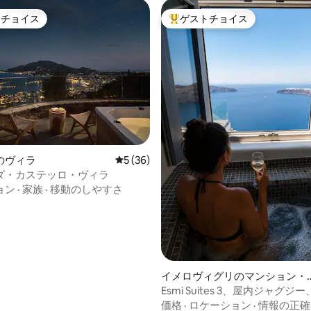
トチョイス
ゲストチョイス
ゲストチョイスです。
大好評のゲストチョイスです。
つ星中5つ星の平均評価
のヴィラ
レビュー36件、5つ星中5つ星の平均評価
5 (36)
ダ・カステッロ・ヴィラ
ョン
·
家族
·
移動のしやすさ
イメロヴィグリのマンション・
パート
Esmi Suites 3、屋内ジャグ
トビュー
価格
·
ロケーション
·
情報の正確