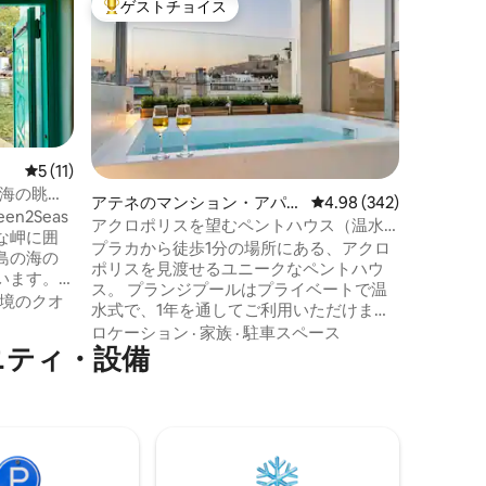
ゲストチョイス
ゲスト
大好評のゲストチョイスです。
ゲスト
Casa Pr
フィット
CASA 
ラで、歴
セス・レ
名様まで宿泊可
魂のある住まい
家族
·
ロ
出すと、
ます。 ヴィラは他の家に囲まれています
レビュー11件、5つ星中5つ星の平均評価
5 (11)
が、プラ
海の眺望 -
アテネのマンション・アパー
レビュー342件、5つ星
4.98 (342)
限に保証されて
n2Seas
ト
アクロポリスを望むペントハウス（温水
る大きな
な岬に囲
プランジプール付き）
プラカから徒歩1分の場所にある、アクロ
ることが
島の海の
ポリスを見渡せるユニークなペントハウ
の居心地
います。
ス。 プランジプールはプライベートで温
す。
なタッチ
境のクオ
水式で、1年を通してご利用いただけま
す。 午前11時10分から手荷物の預かりが
ロケーション
·
家族
·
駐車スペース
ニティ・設備
可能です（または空き状況によりそれ以
ができる
前に対応可能）。 両方の寝室にスマート
テレビ／ネスプレッソコーヒーメーカー
ントで心
／全室にエアコン／高速Wi-Fi キングサイ
ズベッドルーム2室、キングサイズソファ
ベッド1台、フルバスルーム2室 ***ﾊﾟｰﾃｨｰ
やｲﾍﾞﾝﾄなどは一切禁止です***