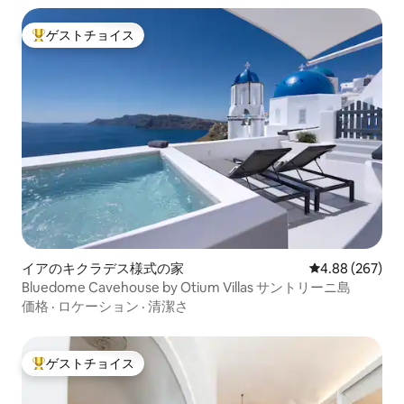
ゲストチョイス
大好評のゲストチョイスです。
イアのキクラデス様式の家
レビュー267件
4.88 (267)
Bluedome Cavehouse by Otium Villas サントリーニ島
価格
·
ロケーション
·
清潔さ
ゲストチョイス
大好評のゲストチョイスです。