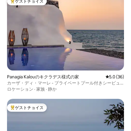
ゲストチョイス
大好評のゲストチョイスです。
Panagia Kalouのキクラデス様式の家
レビュー36
5.0 (36)
カーザ・ディ・マーレ - プライベートプール付きシービュ
ーケーブヴィラ
ロケーション
·
家族
·
静か
ゲストチョイス
大好評のゲストチョイスです。