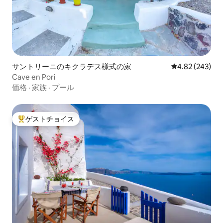
サントリーニのキクラデス様式の家
レビュー243件
4.82 (243)
Cave en Pori
価格
·
家族
·
プール
ゲストチョイス
大好評のゲストチョイスです。