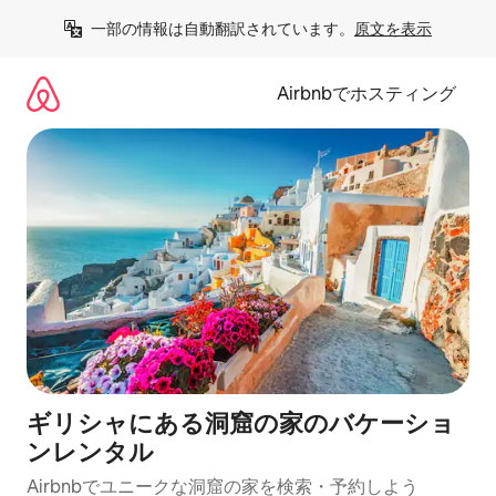
コ
一部の情報は自動翻訳されています。
原文を表示
ン
テ
ン
Airbnbでホスティング
ツ
に
ス
キ
ッ
プ
ギリシャにある洞窟の家のバケーショ
ンレンタル
Airbnbでユニークな洞窟の家を検索・予約しよう