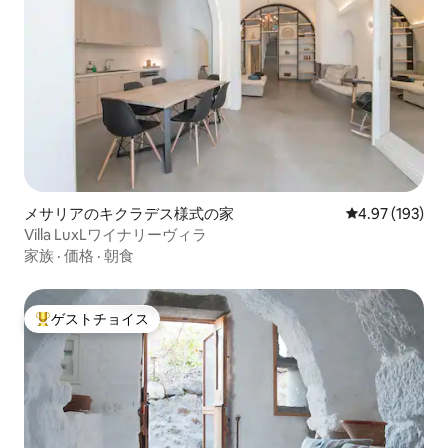
メサリアのキクラデス様式の家
レビュー193件
4.97 (193)
Villa LuxLワイナリーヴィラ
家族
·
価格
·
朝食
ゲストチョイス
大好評のゲストチョイスです。