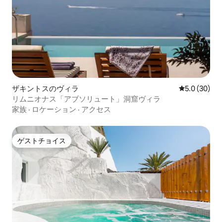
ザキントスのヴィラ
レビュー30
5.0 (30)
リムニオナス「アブソリュート」洞窟ヴィラ
家族
·
ロケーション
·
アクセス
ゲストチョイス
ゲストチョイス