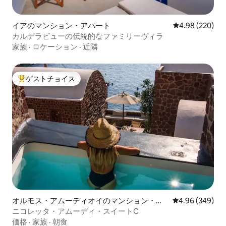
イアのマンション・アパート
レビュー220件
4.98 (220)
カルデラビューの伝統的なファミリーヴィラ
家族
·
ロケーション
·
近隣
ゲストチョイス
大好評のゲストチョイスです。
オルモス・アムーディオイのマンション・ア
レビュー349件
4.96 (349)
パート
ニコレッタ・アムーディ・スイートC
価格
·
家族
·
朝食