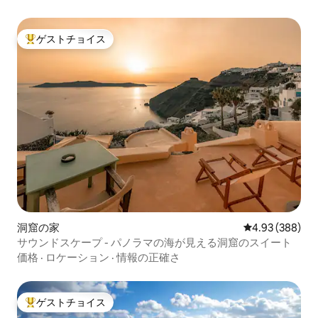
ゲストチョイス
大好評のゲストチョイスです。
洞窟の家
レビュー388件
4.93 (388)
サウンドスケープ - パノラマの海が見える洞窟のスイート
価格
·
ロケーション
·
情報の正確さ
ゲストチョイス
大好評のゲストチョイスです。