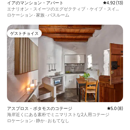
イアのマンション・アパート
レビュー13件
4.92 (13)
エナリオン・スイーツのエグゼクティブ・ケイブ・スイー
ト
ロケーション
·
家族
·
バスルーム
ゲストチョイス
ゲストチョイス
アスプロス・ポタモスのコテージ
レビュー8
5.0 (8)
海岸近くにある素朴でミニマリストな2人用コテージ
ロケーション
·
静か
·
おもてなし