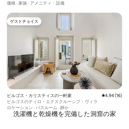
価格
·
家族
·
アメニティ・設備
ゲストチョイス
ゲストチョイス
ピルゴス・カリスティスの一軒家
レビュー16件
4.94 (16)
ピルゴスのティロ・エクスクルーシブ・ヴィラ
ロケーション
·
バスルーム
·
静か
洗濯機と乾燥機を完備した洞窟の家