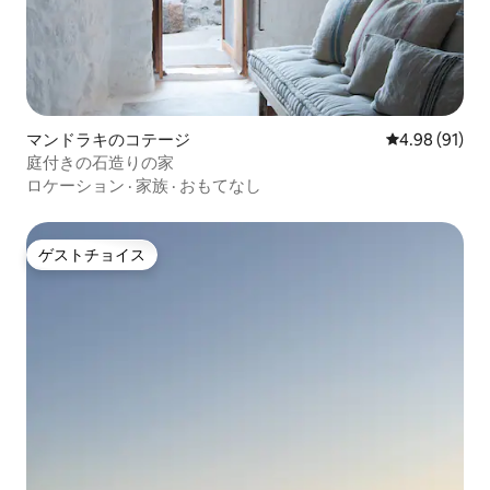
マンドラキのコテージ
レビュー91件
4.98 (91)
庭付きの石造りの家
ロケーション
·
家族
·
おもてなし
ゲストチョイス
ゲストチョイス