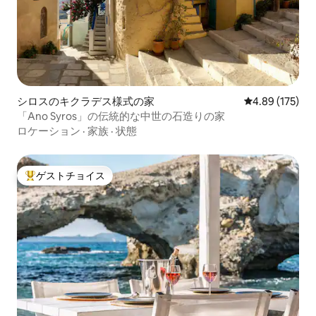
シロスのキクラデス様式の家
レビュー175件
4.89 (175)
「Ano Syros」の伝統的な中世の石造りの家
ロケーション
·
家族
·
状態
ゲストチョイス
大好評のゲストチョイスです。