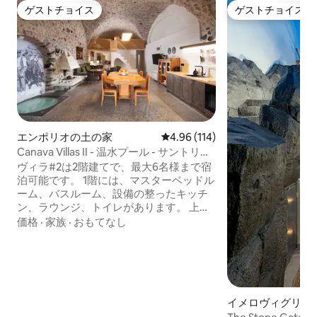
ゲストチョイス
ゲストチョイス
ゲストチョイス
ゲストチョイス
エンポリオの土の家
レビュー114件、5つ星中4.96
4.96 (114)
Canava Villas II - 温水プール - サントリー
ニ島
ヴィラ#2は2階建てで、最大6名様まで宿
泊可能です。 1階には、マスターベッドル
ーム、バスルーム、設備の整ったキッチ
ン、ラウンジ、トイレがあります。 上階
にはシングルフロアマットレス4台または
価格
·
家族
·
おもてなし
ダブル2台と専用バスルームがあります。
ジャグジー、パティオ、ダイニングエリ
ア、サンラウンジを備えた屋外プライベ
ートプール！ ウェルカムドリンク、季節
の製品のバスケット、ネスプレッソコー
ヒー、コンシェルジュサービス、エアコ
イメロヴィグリの
ン、Netflix、毎日のハウスキーピング、
様式の家