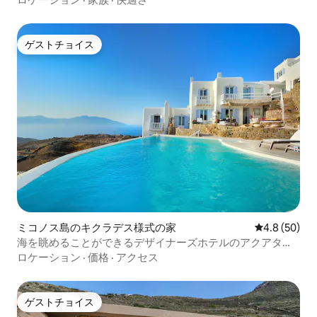
ゲストチョイス
ゲストチョイス
ミコノス島のキクラデス様式の家
レビュー50
4.8 (50)
海を眺めることができるデザイナーズホテルのアクアタス
イート2寝室
ロケーション
·
価格
·
アクセス
ゲストチョイス
ゲストチョイス