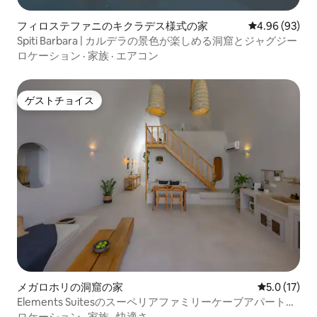
フィロステファニのキクラデス様式の家
レビュー93件
4.96 (93)
Spiti Barbara | カルデラの景色が楽しめる洞窟とジャグジー
ロケーション
·
家族
·
エアコン
ゲストチョイス
ゲストチョイス
メガロホリの洞窟の家
レビュー17
5.0 (17)
Elements Suitesのスーペリアファミリーケーブアパートメ
ント
ロケーション
·
家族
·
快適さ