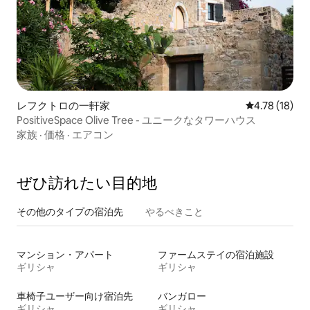
レフクトロの一軒家
レビュー18件
4.78 (18)
PositiveSpace Olive Tree - ユニークなタワーハウス
家族
·
価格
·
エアコン
ぜひ訪⁠れ⁠た⁠い目⁠的⁠地
その他のタ⁠イ⁠プ⁠の宿⁠泊⁠先
やるべきこと
マンション・アパート
ファームステイの宿泊施設
ギリシャ
ギリシャ
車椅子ユーザー向け宿泊先
バンガロー
ギリシャ
ギリシャ