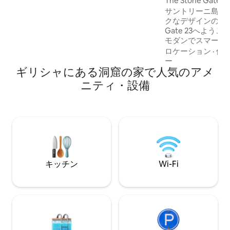
The Stone Ga
ランドリーサービス、その他多くのアメ
ートで豪華なスイ
サントリーニ島に
ニティがあなたをお待ちしています！
クなデザインのスイー
Gate 23へよう
モダンでスマート
お部屋です。 お楽
ロケーション
·
価
ジャグジー • スマ
ー
ギリシャにある洞窟の家で人気のアメ
されたキッチン • 
ユニークな石造りの
ニティ・設備
ーションスペース
ンチックな旅行を
ゃれな滞在をお探しの
Gate 23は際立
提供します。
キッチン
Wi-Fi