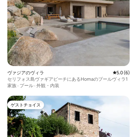
ヴァジアのヴィラ
レビュー6
5.0 (6)
セリフォス島ヴァギアビーチにあるHomaのプールヴィラ1
家族
·
プール
·
外観・内装
ゲストチョイス
ゲストチョイス