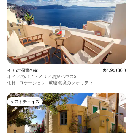
イアの洞窟の家
レビュー361件
4.95 (361)
オイアのパノ・メリア洞窟ハウス3
価格
·
ロケーション
·
就寝環境のクオリティ
ゲストチョイス
ゲストチョイス