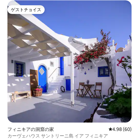
ゲストチョイス
ゲストチョイス
フィニキアの洞窟の家
レビュー60件
4.98 (60)
カーヴェハウス サントリーニ島 イア フィニキア