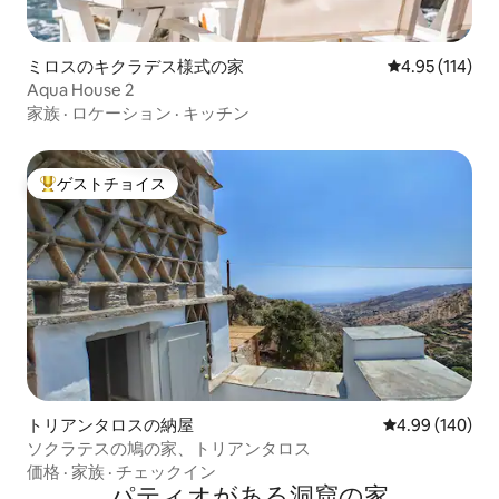
ミロスのキクラデス様式の家
レビュー114件
4.95 (114)
Aqua House 2
家族
·
ロケーション
·
キッチン
ゲストチョイス
大好評のゲストチョイスです。
トリアンタロスの納屋
レビュー140件
4.99 (140)
ソクラテスの鳩の家、トリアンタロス
価格
·
家族
·
チェックイン
パティオがある洞窟の家