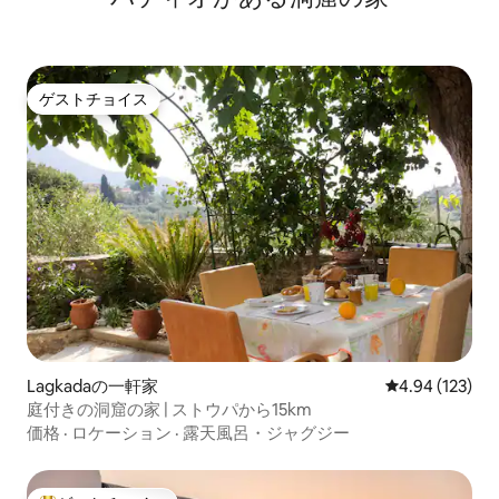
ゲストチョイス
ゲストチョイス
Lagkadaの一軒家
レビュー123件
4.94 (123)
庭付きの洞窟の家 | ストウパから15km
価格
·
ロケーション
·
露天風呂・ジャグジー