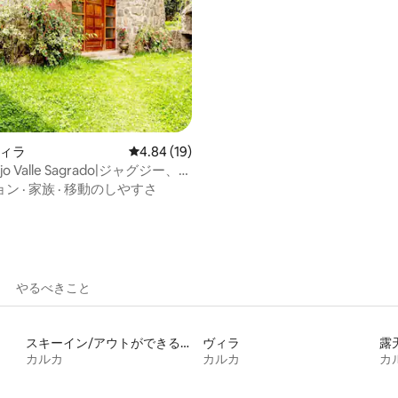
ヴィラ
レビュー19件、5つ星中4.84つ星の平均評価
4.84 (19)
 Lujo Valle Sagrado|ジャグジー、サ
ャンプファイヤー
ョン
·
家族
·
移動のしやすさ
やるべきこと
スキーイン/アウトができる宿泊先
ヴィラ
カルカ
カルカ
カ