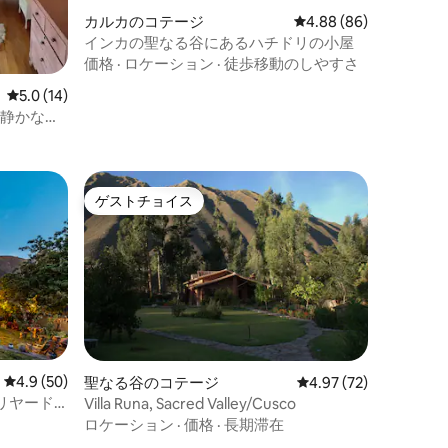
カルカのコテージ
レビュー86件、5つ星
4.88 (86)
インカの聖なる谷にあるハチドリの小屋
価格
·
ロケーション
·
徒歩移動のしやすさ
レビュー14件、5つ星中5.0つ星の平均評価
5.0 (14)
る静かなア
ゲストチョイス
ゲストチョイス
レビュー50件、5つ星中4.9つ星の平均評価
4.9 (50)
聖なる谷のコテージ
レビュー72件、5つ星
4.97 (72)
リヤード
Villa Runa, Sacred Valley/Cusco
ロケーション
·
価格
·
長期滞在