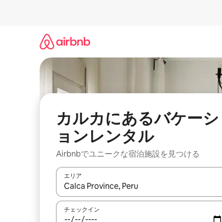
コ
ン
テ
ン
ツ
に
ス
キ
ッ
プ
カルカにあるバケーシ
ョンレンタル
Airbnbでユニークな宿泊施設を見つける
エリア
検索結果が表示されたら、上下の矢印キーを使っ
チェックイン