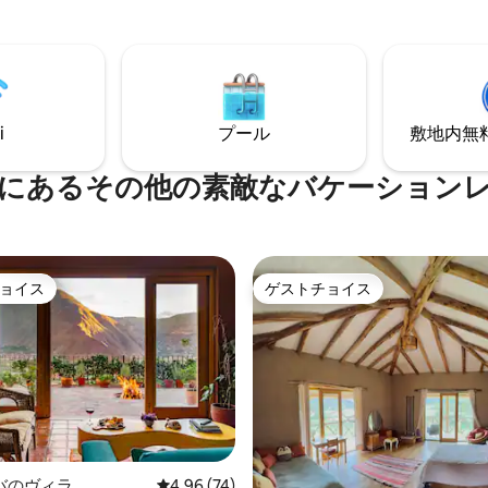
ベキューを冒険に変える準備が
ます。
i
プール
敷地内無料駐
にあるその他の素敵なバケーション
ョイス
ゲストチョイス
ョイス
ゲストチョイス
4.95つ星の平均評価
バのヴィラ
レビュー74件、5つ星中4.96つ星の平均評価
4.96 (74)