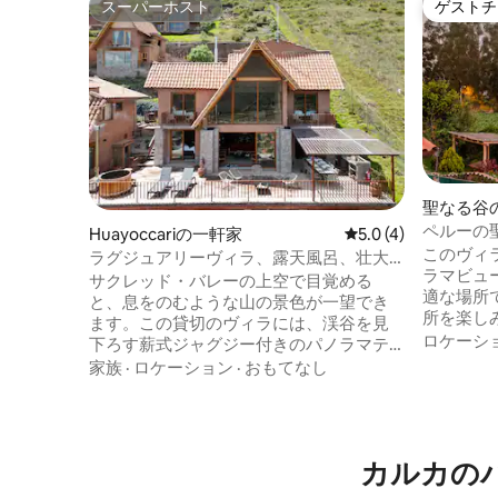
スーパーホスト
ゲストチ
スーパーホスト
ゲストチ
聖なる谷
ペルーの
Huayoccariの一軒家
レビュー4件、5つ星
5.0 (4)
このヴィ
ラグジュアリーヴィラ、露天風呂、壮大
ラマビュ
な聖なる谷の絶景
サクレッド・バレーの上空で目覚める
適な場所
と、息をのむような山の景色が一望でき
所を楽し
ます。この貸切のヴィラには、渓谷を見
のにも最
ロケーシ
下ろす薪式ジャグジー付きのパノラマテ
ドリや蝶
ラスがあり、日の出や星空を見るのに最
家族
·
ロケーション
·
おもてなし
ます。 
適です。ラウンジエリア、ファイヤーピ
り、メイ
ット、スモーカー／グリルを利用して、
イズのベ
忘れられないひと時をお過ごしくださ
ームには
い。室内は温かみのあるデザインで、
カルカの
シングル
広々としたお部屋と大きな窓が自然との
ファベッ
つながりを提供します。プライバシーと