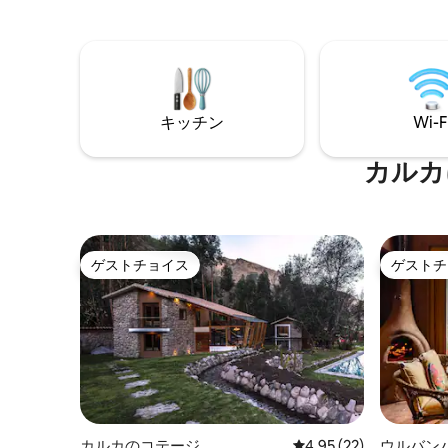
ユニークな滞在を求めるカップル、ご家
族、少人数グループでのご利用に最適で
す。
キッチン
Wi-F
カルカ
ゲストチョイス
ゲストチ
ゲストチョイス
ゲストチ
カルカのコテージ
レビュー22件、5つ星中
4.95 (22)
ウルバン