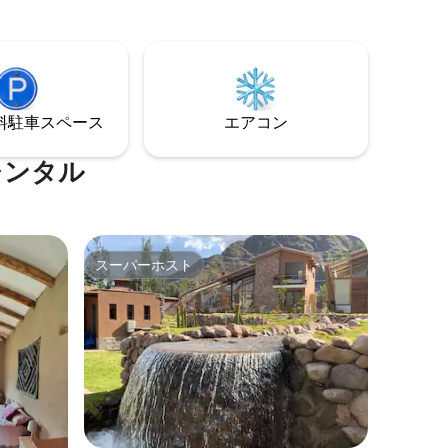
コから1時間、オヤンタイタンボから40分
整ってい
の距離にあります。 追加のアクティビテ
ィとサービス： - プライベートジム
（Calca）[含む] - 電動自転車でのサイク
リング - 送迎サービス
⁠車ス⁠ペ⁠ー⁠ス
エアコン
レンタル
スーパーホスト
スーパーホスト