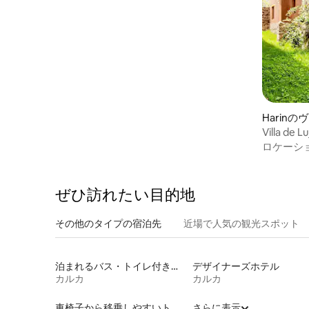
Harinの
Villa de
ウナ、キ
ロケーシ
ぜひ訪⁠れ⁠た⁠い目⁠的⁠地
その他のタ⁠イ⁠プ⁠の宿⁠泊⁠先
近場で人気の観光スポット
泊まれるバス・トイレ付き個室
デザイナーズホテル
カルカ
カルカ
車椅子から移乗しやすいトイレ付きの宿泊施設
さらに表示