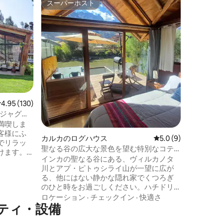
スーパーホスト
ゲスト
スーパーホスト
ゲスト
ペルーの
家的な宿泊
聖なる谷
トリート
山とピツ
ラマビュ
ましょう。 聖なる谷の中心部に
価格
·
ロ
この静か
とリラッ
全に貸し
い： -カップルまたは個人は寝室1で一軒
レビュー130件、5つ星中4.95つ星の平均評価
4.95 (130)
家全体を
は別々の
、ジャグジ
の寝室を
満喫しま
客様にふ
カルカのログハウス
レビュー9件、5つ星
5.0 (9)
でリラッ
聖なる谷の広大な景色を望む特別なコテ
けます。
ージ
インカの聖なる谷にある、ヴィルカノタ
室、フルバ
川とアプ・ピトゥシライ山が一望に広が
洗い機、調
る、他にはない静かな隠れ家でくつろぎ
えた素晴
のひと時をお過ごしください。ハチドリ
ビングル
やカワセミ、カワウソなどの鳥の鳴き声
ロケーション
·
チェックイン
·
快適さ
空間で、
ティ・設備
や姿を楽しみましょう。有機農園へのア
ブ（ジャグ
クセス。 主要道路の近くに位置し、クス
り、バー