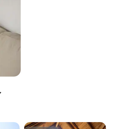
ル
ワイリャ