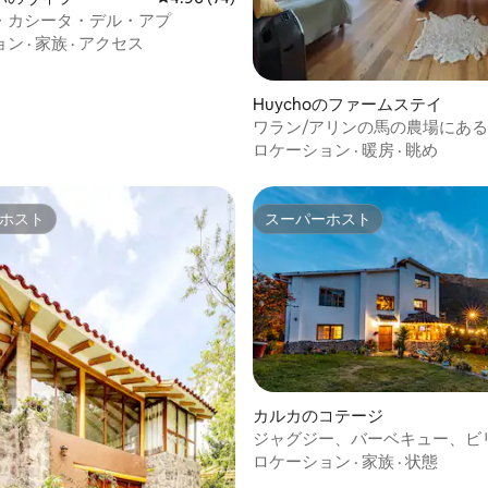
・カシータ・デル・アプ
ョン
·
家族
·
アクセス
Huychoのファームステイ
ワラン/アリンの馬の農場にあ
ドビの家
ロケーション
·
暖房
·
眺め
ホスト
スーパーホスト
ホスト
スーパーホスト
カルカのコテージ
4.92つ星の平均評価
ジャグジー、バーベキュー、ビ
台のあるカントリーハウス
ロケーション
·
家族
·
状態