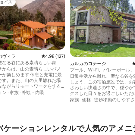
ョイス
スーパーホスト
ョイス
スーパーホスト
のヴィラ
レビュー127件、5つ星中4.98つ星の平均評価
4.98 (127)
聖なる谷にある素晴らしい家
中5.0つ星の平均評価
カルカのコテージ
ラからは、山の素晴らしいパノ
プール、Wi-Fi、バレーボール
ーが楽しめます 休息と充電に最
ー付きの素敵な家
日常生活から離れ、聖なる谷を
です。また、山の人里離れた場
しょう。この宿泊施設では、お
みながらリモートワークをする
さわしい快適さの中で、穏やか
適です。 庭で朝食を食べ、ハチ
ョン
·
家族
·
外観・内装
クスした日々をお過ごしいただ
が飛び回るのを見ることができ
この家には、広々とした寝室3
家族
·
価格
·
徒歩移動のしやすさ
ヴィラには2つのベッドルームがあ
スルーム3室、オーブン、食器
ンのベッドルームにはキングサ
理を容易にする多くの家電を備
ッドが1台、セカンドのベッドル
らしいキッチンがあります。リ
キングサイズのベッド1台または
ームは植物がいっぱいの美しい
バケーションレンタルで人気のアメニ
ベッド2台があります。 追加のソ
テラスは2つの暖炉、ホットタ
ドを設置することもできます。
ジー）、屋外プールを備えてお