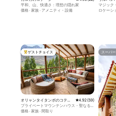
平和、山、快適さ：理想の隠れ家
マジック
価格
·
家族
·
アメニティ・設備
ロケーシ
ゲストチョイス
スーパー
大好評のゲストチョイスです。
スーパー
オリャンタイタンボのコテー
レビュー59件、5つ星中
4.92 (59)
ジ
プライベートマウンテンハウス・聖なる
谷
価格
·
家族
·
間取り