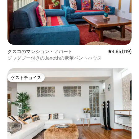
クスコのマンション・アパート
レビュー119件
4.85 (119)
ジャグジー付きのJanethの豪華ペントハウス
ゲストチョイス
ゲストチョイス