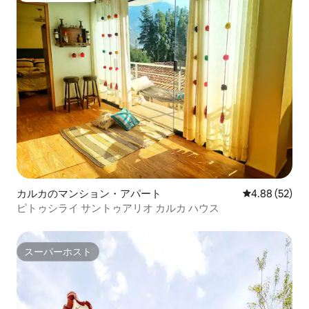
カルカのマンション・アパート
レビュー52件
4.88 (52)
ピトゥシライ サントゥアリオ カルカ ハウス
スーパーホスト
スーパーホスト