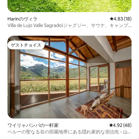
Harinのヴィラ
レビュー18件
4.83 (18)
Villa de Lujo Valle Sagrado|ジャグジー、サウナ、キャンプ
ファイヤー
ゲストチョイス
ゲストチョイス
ワイリャバンバの一軒家
レビュー48件
4.92 (48)
ペルーの聖なる谷の田園地帯にある隠れ家的な宿泊先 - 山
の景色