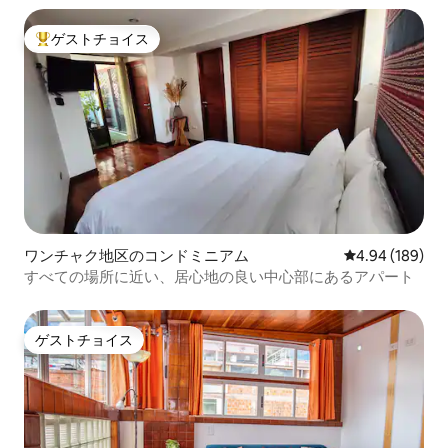
ゲストチョイス
大好評のゲストチョイスです。
ワンチャク地区のコンドミニアム
レビュー189件
4.94 (189)
すべての場所に近い、居心地の良い中心部にあるアパート
ゲストチョイス
ゲストチョイス