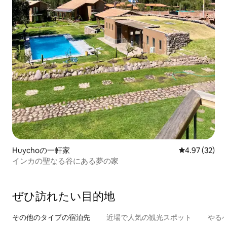
Huychoの一軒家
レビュー32件
4.97 (32)
インカの聖なる谷にある夢の家
ぜひ訪⁠れ⁠た⁠い目⁠的⁠地
その他のタ⁠イ⁠プ⁠の宿⁠泊⁠先
近場で人気の観光スポット
やる