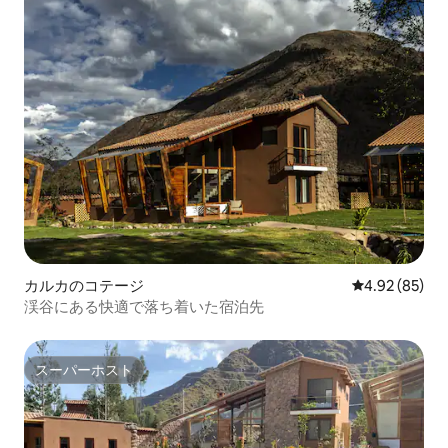
カルカのコテージ
レビュー85件
4.92 (85)
渓谷にある快適で落ち着いた宿泊先
スーパーホスト
スーパーホスト