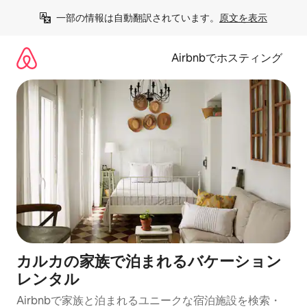
コ
一部の情報は自動翻訳されています。
原文を表示
ン
テ
ン
Airbnbでホスティング
ツ
に
ス
キ
ッ
プ
カルカの家族で泊まれるバケーション
レンタル
Airbnbで家族と泊まれるユニークな宿泊施設を検索・