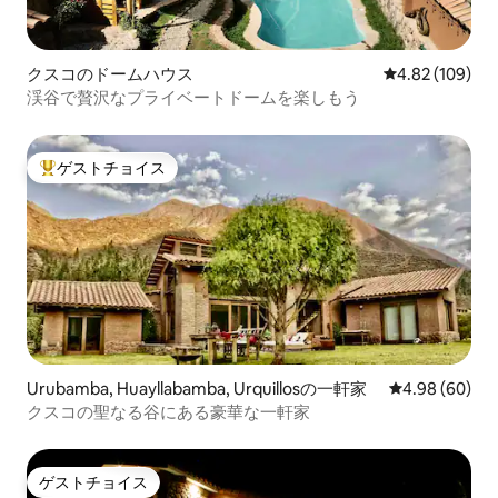
クスコのドームハウス
レビュー109件
4.82 (109)
渓谷で贅沢なプライベートドームを楽しもう
ゲストチョイス
大好評のゲストチョイスです。
Urubamba, Huayllabamba, Urquillosの一軒家
レビュー60件
4.98 (60)
クスコの聖なる谷にある豪華な一軒家
ゲストチョイス
ゲストチョイス