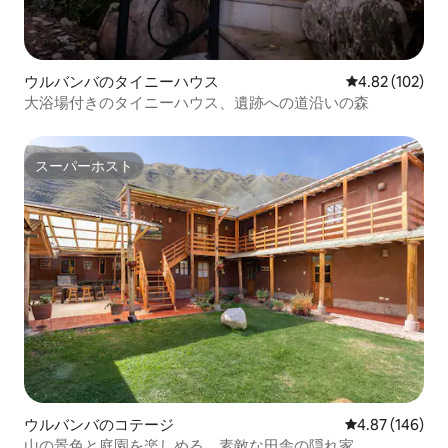
ウルバンバのタイニーハウス
レビュー102件
4.82 (102)
大浴場付きのタイニーハウス、遺跡への道沿いの森
スーパーホスト
スーパーホスト
ウルバンバのコテージ
レビュー146件
4.87 (146)
山の景色と庭園を楽しめる、素敵な田舎の隠れ家