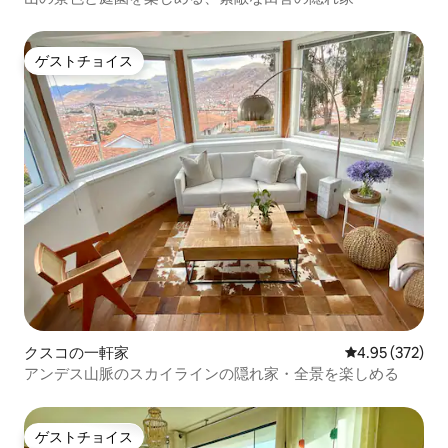
ゲストチョイス
ゲストチョイス
クスコの一軒家
レビュー372件
4.95 (372)
アンデス山脈のスカイラインの隠れ家・全景を楽しめる
ゲストチョイス
ゲストチョイス