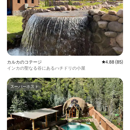
カルカのコテージ
レビュー85件
4.88 (85)
インカの聖なる谷にあるハチドリの小屋
スーパーホスト
スーパーホスト