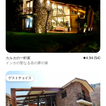
カルカの一軒家
レビュー54件
4.94 (54)
インカの聖なる谷の夢の家
ゲストチョイス
ゲストチョイス