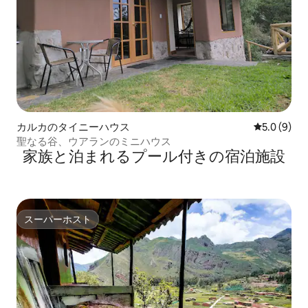
カルカのタイニーハウス
レビュー9
5.0 (9)
聖なる谷、ウアランのミニハウス
家族と泊まれるプール付きの宿泊施設
スーパーホスト
スーパーホスト