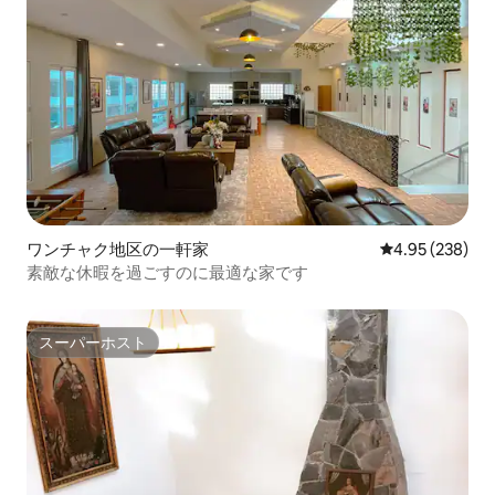
ワンチャク地区の一軒家
レビュー238件
4.95 (238)
素敵な休暇を過ごすのに最適な家です
スーパーホスト
スーパーホスト