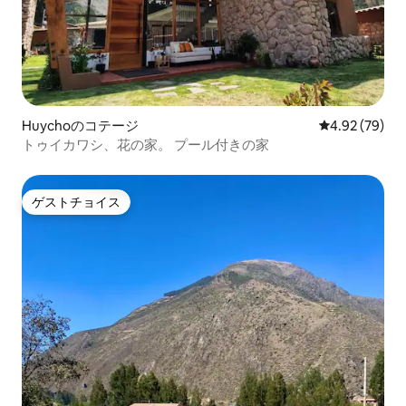
Huychoのコテージ
レビュー79件
4.92 (79)
トゥイカワシ、花の家。 プール付きの家
ゲストチョイス
ゲストチョイス