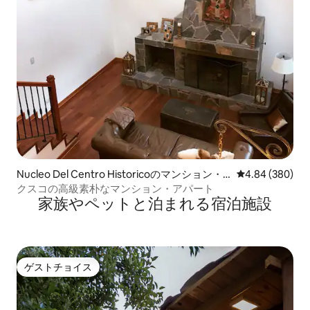
Nucleo Del Centro Historicoのマンション・
レビュー380件
4.84 (380)
アパート
クスコの高級素朴なマンション・アパート
家族やペットと泊まれる宿泊施設
ゲストチョイス
ゲストチョイス