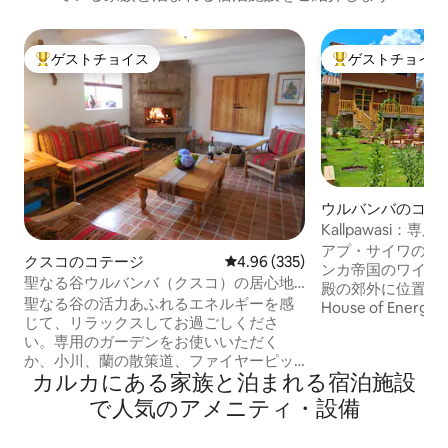
ゲストチョイス
ゲストチョイス
大好評のゲストチョイスです。
大好評のゲストチ
ウルバンバのコテ
Kallpawasi
アプ・サイワのエ
クスコのコテージ
レビュー335件、5つ星中4.96
4.96 (335)
ンカ帝国のワイナ
聖なる谷ウルバンバ（クスコ）の居心地
殿の郊外に位置する「K
の良いコテージ
聖なる谷の活力あふれるエネルギーを感
House of En
じて、リラックスしてお過ごしくださ
そして聖なる谷の
い。専用のガーデンをお使いいただく
本質を融合させた場所です
か、小川、蘭の散策道、ファイヤーピッ
宇宙観を表現した
カルカにある家族と泊まれる宿泊施設
ト、プールエリアをお楽しみください。
芸、アンデスの農
ご家族連れ大歓迎です。お子様はツリー
細工、アンデスの
で人気のアメニティ・設備
ハウス、バレーボールエリア、プールを
園、そして温かく
お楽しみいただけます。 この快適なベッ
この宿泊施設は、