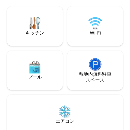
ド3台のコテージは、専用の追加ゲストス
ものとのつながり
イートまたは、より充実した独立した2人
考え抜かれたデザ
用のワンルーム（別途掲載）と一緒に貸
す。PAUSE
し出すことができます。どちらも、私た
ちの美しいアンデスの家の敷地内にあり
ます。 ワンルームのリンク：
キッチン
Wi-Fi
airbnb.com/rooms/6511144
敷地内無料駐⁠車
プール
ス⁠ペ⁠ー⁠ス
エアコン