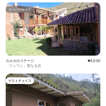
スーパーホスト
スーパーホスト
カルカのコテージ
レビュー4
5.0 (4)
「クシワシ」聖なる谷
ゲストチョイス
ゲストチョイス