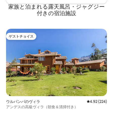
家族と泊まれる露天風呂・ジャグジー
付きの宿泊施設
ゲストチョイス
ゲストチョイス
ウルバンバのヴィラ
レビュー224件
4.92 (224)
アンデスの高級ヴィラ（朝食＆清掃付き）