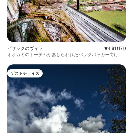
ピサックのヴィラ
レビュー171
4.81 (171)
オオカミのトーテムがあしらわれたバックパッカー向けロ
フト
ゲストチョイス
ゲストチョイス