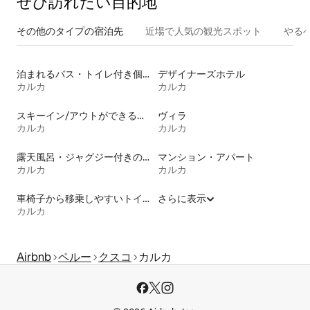
ぜひ訪⁠れ⁠た⁠い目⁠的⁠地
その他のタ⁠イ⁠プ⁠の宿⁠泊⁠先
近場で人気の観光スポット
やる
泊まれるバス・トイレ付き個室
デザイナーズホテル
カルカ
カルカ
スキーイン/アウトができる宿泊先
ヴィラ
カルカ
カルカ
露天風呂・ジャグジー付きの宿泊施設
マンション・アパート
カルカ
カルカ
車椅子から移乗しやすいトイレ付きの宿泊施設
さらに表示
カルカ
Airbnb
ペルー
クスコ
カルカ