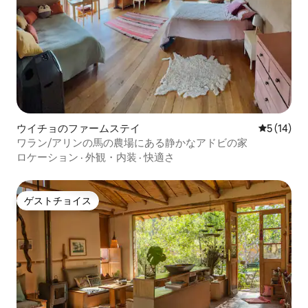
ウイチョのファームステイ
レビュー1
5 (14)
ワラン/アリンの馬の農場にある静かなアドビの家
ロケーション
·
外観・内装
·
快適さ
ゲストチョイス
ゲストチョイス