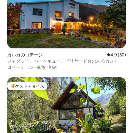
カルカのコテージ
レビュー50
4.9 (50)
ジャグジー、バーベキュー、ビリヤード台のあるカントリ
ーハウス
ロケーション
·
家族
·
眺め
ゲストチョイス
大好評のゲストチョイスです。