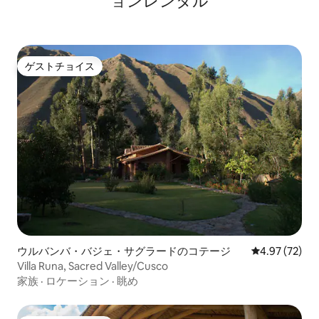
ョンレンタル
ゲストチョイス
ゲストチョイス
ウルバンバ・バジェ・サグラードのコテージ
レビュー72件
4.97 (72)
Villa Runa, Sacred Valley/Cusco
家族
·
ロケーション
·
眺め