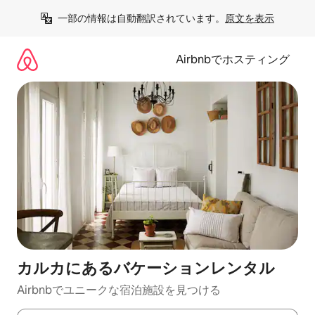
コ
一部の情報は自動翻訳されています。
原文を表示
ン
テ
ン
Airbnbでホスティング
ツ
に
ス
キ
ッ
プ
カルカにあるバケーションレンタル
Airbnbでユニークな宿泊施設を見つける