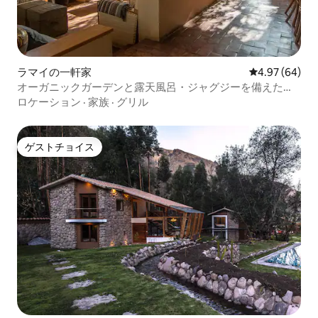
ラマイの一軒家
レビュー64件
4.97 (64)
オーガニックガーデンと露天風呂・ジャグジーを備えた美
しい家
ロケーション
·
家族
·
グリル
ゲストチョイス
ゲストチョイス