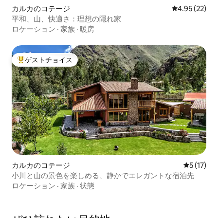
カルカのコテージ
レビュー22件
4.95 (22)
平和、山、快適さ：理想の隠れ家
ロケーション
·
家族
·
暖房
ゲストチョイス
大好評のゲストチョイスです。
カルカのコテージ
レビュー1
5 (17)
小川と山の景色を楽しめる、静かでエレガントな宿泊先
ロケーション
·
家族
·
状態