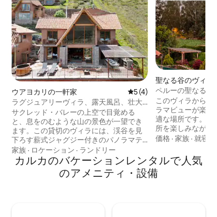
聖なる谷のヴィラ
ペルーの聖なる谷
ウアヨカリの一軒家
レビュー4件、5つ星中5つ
5 (4)
このヴィラからは
ラグジュアリーヴィラ、露天風呂、壮大
ラマビューが楽し
な聖なる谷の絶景
サクレッド・バレーの上空で目覚める
適な場所です。ま
と、息をのむような山の景色が一望でき
所を楽しみながら
ます。この貸切のヴィラには、渓谷を見
のにも最適です。
価格
·
家族
·
就寝環
下ろす薪式ジャグジー付きのパノラマテ
ドリや蝶が飛び回
ラスがあり、日の出や星空を見るのに最
家族
·
ロケーション
·
ランドリー
ます。 ヴィラには
適です。ラウンジエリア、ファイヤーピ
カルカのバケーションレンタルで人気
り、メインのベッ
ット、スモーカー／グリルを利用して、
のアメニティ・設備
イズのベッドが1
忘れられないひと時をお過ごしくださ
ームにはキングサ
い。室内は温かみのあるデザインで、
シングルベッド2台
広々としたお部屋と大きな窓が自然との
ファベッドを設置
つながりを提供します。プライバシーと
ユニークな滞在を求めるカップル、ご家