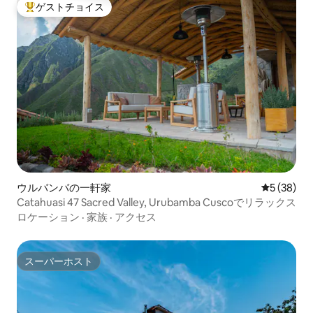
ゲストチョイス
大好評のゲストチョイスです。
ウルバンバの一軒家
レビュー3
5 (38)
Catahuasi 47 Sacred Valley, Urubamba Cuscoでリラックス
ロケーション
·
家族
·
アクセス
スーパーホスト
スーパーホスト