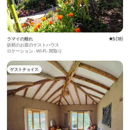
ラマイの離れ
レビュー1
5 (18)
妖精のお庭のゲストハウス
ロケーション
·
Wi-Fi
·
間取り
ゲストチョイス
ゲストチョイス