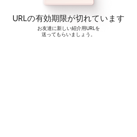
コ
ン
テ
URLの有⁠効⁠期⁠限⁠が切⁠れ⁠てい⁠ま⁠す
ン
ツ
お友達に新しい紹介用URLを
に
送ってもらいましょう。
ス
キッ
プ