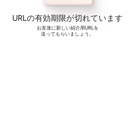
コ
ン
テ
URLの有⁠効⁠期⁠限⁠が切⁠れ⁠てい⁠ま⁠す
ン
ツ
お友達に新しい紹介用URLを
に
送ってもらいましょう。
ス
キッ
プ