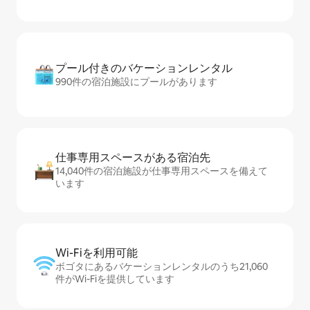
プール付きのバ⁠ケ⁠ー⁠シ⁠ョ⁠ンレ⁠ン⁠タ⁠ル
990件の宿泊施設にプールがあります
仕事専用ス⁠ペ⁠ー⁠スがあ⁠る宿⁠泊⁠先
14,040件の宿泊施設が仕事専用スペースを備えて
います
Wi-Fiを利⁠用⁠可⁠能
ボゴタにあるバケーションレンタルのうち21,060
件がWi-Fiを提供しています