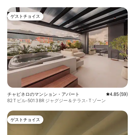
ー
ゲストチョイス
ゲストチョイス
チャピネロのマンション・アパート
レビュー59件
4.85 (59)
82 T ビル-501 3 BR ジャグジー＆テラス- T ゾーン
ゲストチョイス
ゲストチョイス