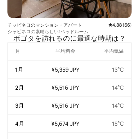
チャピネロのマンション・アパート
レビュー66件
4.88 (66)
シャピネロの素晴らしい1ベッドルーム
ボゴタを訪⁠れ⁠るの⁠に最⁠適⁠な時⁠期⁠は⁠？
月
平均料金
平均気温
1月
¥5,359 JPY
13°C
2月
¥5,516 JPY
14°C
3月
¥5,516 JPY
14°C
4月
¥5,674 JPY
15°C