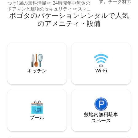
す。チーク材の床
つき1回の無料清掃 ☞ 24時間年中無休の
照明、葉の照明が
ドアマンと建物のセキュリティ ☞スマー
べてが外の街の喧
ボゴタのバケーションレンタルで人気
トデジタルドアロック、セルフチェック
分だけのリズムを
イン ☞パーク93まで徒歩わずか10分 ☞ 敷
のアメニティ・設備
れています。ジャ
地内無料駐車場 ☞ 13階 ☞ すべてのゲスト
たり、4Kで映画
と訪問者は、チェックイン前にパスポー
ナの蒸気で五感を
トまたはCédula（コロンビアの身分証明
ように滞在を過ご
書）の写真を送信する必要があります。
は思い出がスカイ
（詳細についてはハウスルールをご確認
作られています。
ください） ☞ アメニティ・設備の利用可
なリラックスをお
能状況とスケジュールについては、ゲス
トの立入り範囲をご確認ください。 ☞ 広
キッチン
Wi-Fi
さ：25㎡ リラックスして探索しよう😁
敷地内無料駐⁠車
プール
ス⁠ペ⁠ー⁠ス