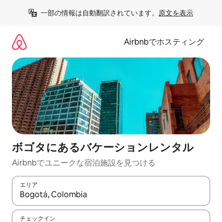
コ
一部の情報は自動翻訳されています。
原文を表示
ン
テ
ン
Airbnbでホスティング
ツ
に
ス
キ
ッ
プ
ボゴタにあるバケーションレンタル
Airbnbでユニークな宿泊施設を見つける
エリア
検索結果が表示されたら、上下の矢印キーを使って移動するか、
チェックイン