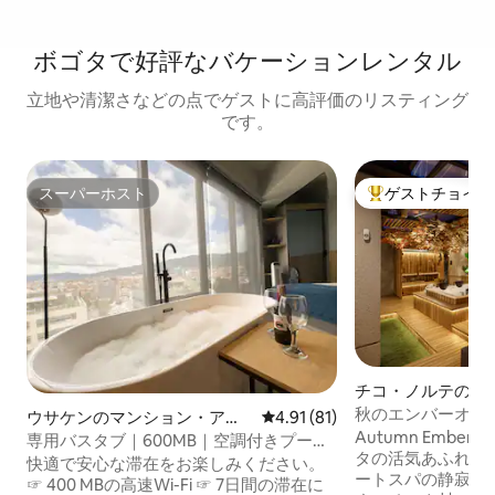
ボゴタで好評なバケーションレンタル
立地や清潔さなどの点でゲストに高評価のリスティング
です。
スーパーホスト
ゲストチョイス
スーパーホスト
大好評のゲストチ
チコ・ノルテのマ
アパート
秋のエンバーオアシ
ウサケンのマンション・アパ
レビュー81件、5つ星中4.91
4.91 (81)
ウナ、4Kシアター
Autumn Ember
ート
専用バスタブ｜600MB｜空調付きプール
タの活気あふれる
｜Chicó Norte
快適で安心な滞在をお楽しみください。
ートスパの静寂が
☞ 400 MBの高速Wi-Fi ☞ 7日間の滞在に