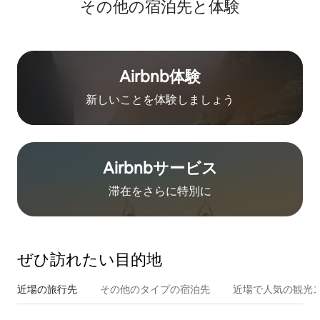
その他の宿⁠泊⁠先と体⁠験
Airbnb体験
新しいことを体験しましょう
Airbnb⁠サ⁠ー⁠ビ⁠ス
滞在をさ⁠ら⁠に特⁠別⁠に
ぜひ訪⁠れ⁠た⁠い目⁠的⁠地
近場の旅行先
その他のタ⁠イ⁠プ⁠の宿⁠泊⁠先
近場で人気の観光