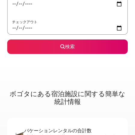
チェックアウト
検索
ボゴタに⁠あ⁠る宿⁠泊⁠施⁠設⁠に関⁠す⁠る簡⁠単⁠な
統⁠計⁠情⁠報
バケーションレ⁠ン⁠タ⁠ル⁠の合⁠計⁠数