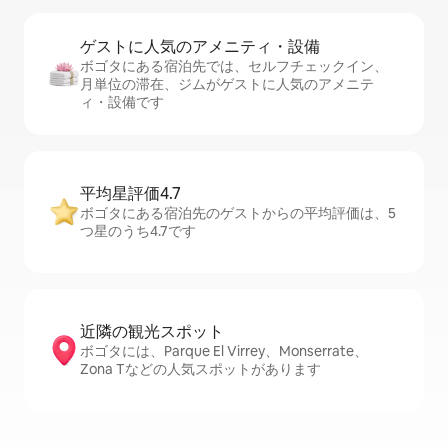
ゲストに人⁠気⁠のア⁠メ⁠ニ⁠テ⁠ィ・設⁠備
ボゴタにある宿泊先では、セ⁠ル⁠フチ⁠ェ⁠ッ⁠ク⁠イ⁠ン、
月単位の滞在、ジムがゲストに人気のアメニテ
ィ・設備です
平均星評価4.7
ボゴタにある宿泊先のゲストからの平均評価は、5
つ星のうち4.7です
近隣の観光ス⁠ポ⁠ッ⁠ト
ボゴタには、Parque El Virrey、Monserrate、
Zona Tなどの人気スポットがあります