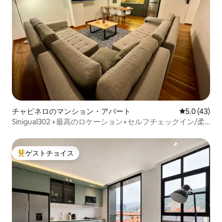
チャピネロのマンション・アパート
レビュー43
5.0 (43)
Sinigual302 +最高のロケーション+セルフチェックイン/柔
軟
ゲストチョイス
大好評のゲストチョイスです。