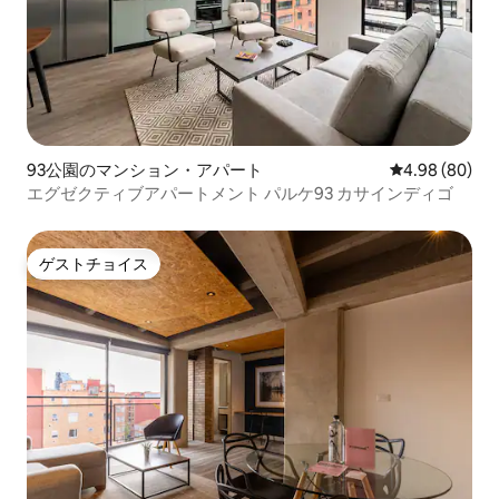
93公園のマンション・アパート
レビュー80件
4.98 (80)
エグゼクティブアパートメント パルケ93 カサインディゴ
ゲストチョイス
ゲストチョイス