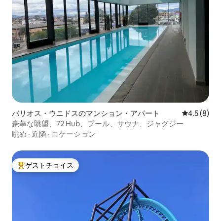
バリオス・ウニドスのマンション・アパート
レビュー8
4.5 (8)
豪華な眺望、72 Hub、プール、サウナ、ジャグジー
眺め
·
近隣
·
ロケーション
ゲストチョイス
大好評のゲストチョイスです。