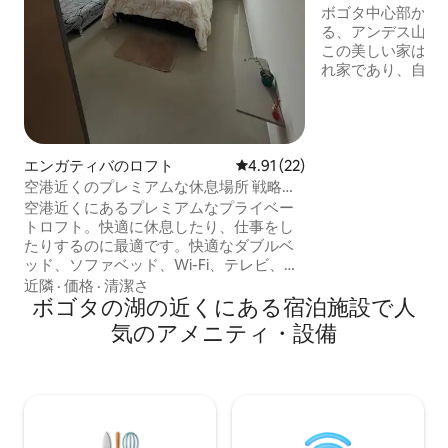
りましょう
ボゴタ中心部から
る、アンデス山脈
この美しい家は、
れ家であり、自然
じさせてくれます
高速インターネッ
の整ったキッチン
エリアなど、モダ
が備わっています
エンガティバのロフト
レビュー22件、5つ星中4.91
4.91 (22)
は、さまざまなお
空港近くのプレミアムな休息場所 戦略的
ります。ゲストは
な立地
空港近くにあるプレミアムなプライベー
生態保護区、さま
トロフト。快適に休息したり、仕事をし
ティなど、近隣の
たりするのに最適です。快適なダブルベ
ができます。
ッド、ソファベッド、Wi-Fi、テレビ、お
湯付きの専用バスルーム、必要なものが
近隣
·
価格
·
清潔さ
すべて揃ったキッチン（冷蔵庫、調理器
ボゴタの湖の近くにある宿泊施設で人
具、コーヒーメーカー、サンドイッチメ
気のアメニティ・設備
ーカー）を備えています。空港から10分
の便利な立地で、TransMilenio、ショッ
ピングセンター、お店が近くにありま
す。清潔で静か、安全な空間。親切なホ
ストが迎え入れ、柔軟なチェックインが
可能です。今すぐ予約して、理想的な滞