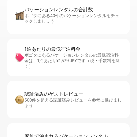
バケーションレ⁠ン⁠タ⁠ル⁠の合⁠計⁠数
ボゴタにある40件のバケーションレンタルをチェ
ックしましょう
1泊あたりの最⁠低⁠宿⁠泊⁠料⁠金
ボゴタにあるバケーションレンタルの最低宿泊料
金は、1泊あたり¥1,579 JPYです（税・手数料を除
く）
認証済みのゲ⁠ス⁠ト⁠レ⁠ビ⁠ュ⁠ー
500件を超える認証済みレビューを参考に選びまし
ょう
家族で泊まれるバ⁠ケ⁠ー⁠シ⁠ョ⁠ンレ⁠ン⁠タ⁠ル