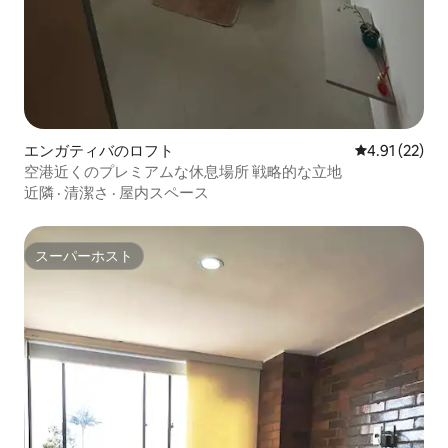
エンガティバのロフト
レビュー22件
4.91 (22)
空港近くのプレミアムな休息場所 戦略的な立地
近隣
·
清潔さ
·
屋内スペース
スーパーホスト
スーパーホスト