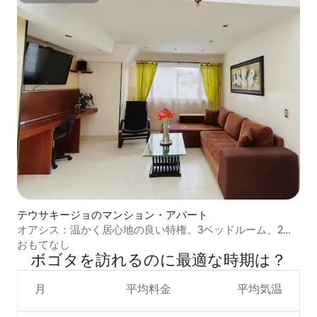
テウサキージョのマンション・アパート
オアシス：温かく居心地の良い特権。3ベッドルーム、2バ
スルーム
おもてなし
ボゴタを訪⁠れ⁠るの⁠に最⁠適⁠な時⁠期⁠は⁠？
月
平均料金
平均気温