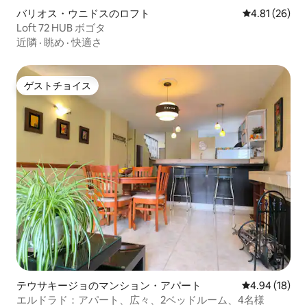
バリオス・ウニドスのロフト
レビュー26件
4.81 (26)
Loft 72 HUB ボゴタ
近隣
·
眺め
·
快適さ
ゲストチョイス
ゲストチョイス
テウサキージョのマンション・アパート
レビュー18件
4.94 (18)
エルドラド：アパート、広々、2ベッドルーム、4名様