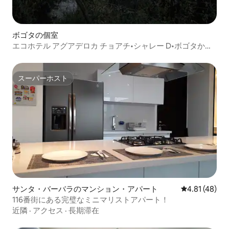
ボゴタの個室
エコホテル アグアデロカ チョアチ•シャレー D•ボゴタから1
時間
スーパーホスト
スーパーホスト
サンタ・バーバラのマンション・アパート
レビュー48件
4.81 (48)
116番街にある完璧なミニマリストアパート！
近隣
·
アクセス
·
長期滞在