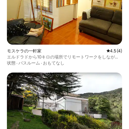
モスケラの一軒家
レビュー4
4.5 (4)
エルドラドから10キロの場所でリモートワークをしながら
暮らしましょう
状態
·
バスルーム
·
おもてなし