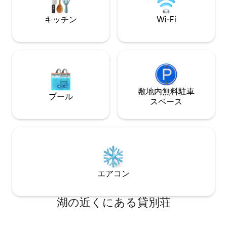
在をお楽しみください。
キッチン
Wi-Fi
敷地内無料駐⁠車
プール
ス⁠ペ⁠ー⁠ス
エアコン
湖の近くにある貸別荘