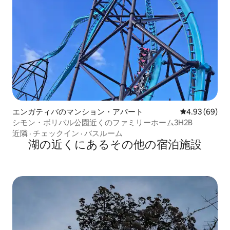
エンガティバのマンション・アパート
レビュー69件
4.93 (69)
シモン・ボリバル公園近くのファミリーホーム3H2B
近隣
·
チェックイン
·
バスルーム
湖の近くにあるその他の宿泊施設