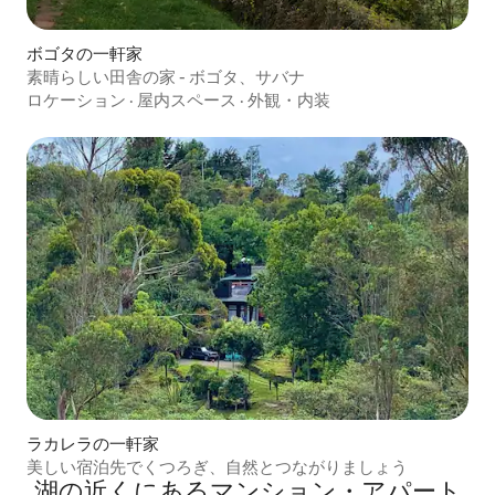
ボゴタの一軒家
素晴らしい田舎の家 - ボゴタ、サバナ
ロケーション
·
屋内スペース
·
外観・内装
ラカレラの一軒家
美しい宿泊先でくつろぎ、自然とつながりましょう
湖の近くにあるマンション・アパート