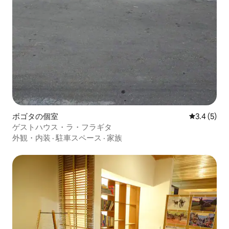
ボゴタの個室
レビュー5
3.4 (5)
ゲストハウス・ラ・フラギタ
外観・内装
·
駐車スペース
·
家族