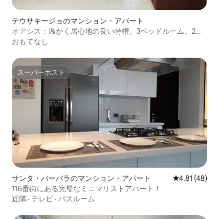
テウサキージョのマンション・アパート
オアシス：温かく居心地の良い特権。3ベッドルーム、2バ
スルーム
おもてなし
スーパーホスト
スーパーホスト
サンタ・バーバラのマンション・アパート
レビュー48件
4.81 (48)
116番街にある完璧なミニマリストアパート！
近隣
·
テレビ
·
バスルーム