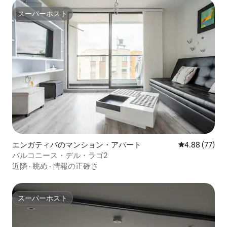
スーパーホスト
スーパーホスト
エンガティバのマンション・アパート
レビュー77件
4.88 (77)
バルコニース・デル・ラゴ2
近隣
·
眺め
·
情報の正確さ
スーパーホスト
スーパーホスト