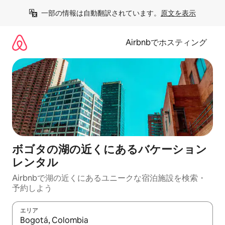
コ
一部の情報は自動翻訳されています。
原文を表示
ン
テ
ン
Airbnbでホスティング
ツ
に
ス
キ
ッ
プ
ボゴタの湖の近くにあるバケーション
レンタル
Airbnbで湖の近くにあるユニークな宿泊施設を検索・
予約しよう
エリア
検索結果が表示されたら、上下の矢印キーを使って移動するか、