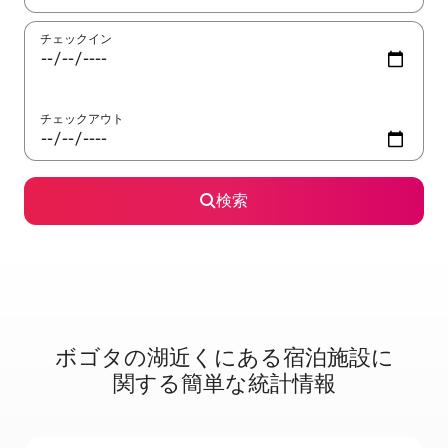
チェックイン
チェックアウト
検索
ボゴタの湖⁠近⁠く⁠にあ⁠る宿⁠泊⁠施⁠設⁠に
関⁠す⁠る簡⁠単⁠な統⁠計⁠情⁠報