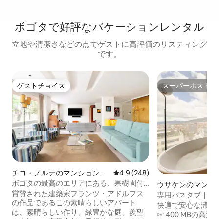
ボゴタで好評なバケーションレンタル
立地や清潔さなどの点でゲストに高評価のリスティング
です。
ゲストチョイス
スーパーホスト
ゲストチョイス
スーパーホスト
チコ・ノルテのマンション・
レビュー248件、5つ星中4.9
4.9 (248)
アパート
ボゴタの最高のエリアにある、果樹園付
ウサケンのマンシ
きの文化的なアパート
賞賛された建築家フランツ・アドルフス
ート
専用バスタブ｜60
の作品であるこの素晴らしいアパート
｜Chicó Norte
快適で安心な滞在
は、素晴らしい作り、緑豊かな庭、羨望
☞ 400 MBの高速Wi-Fi ☞ 7日