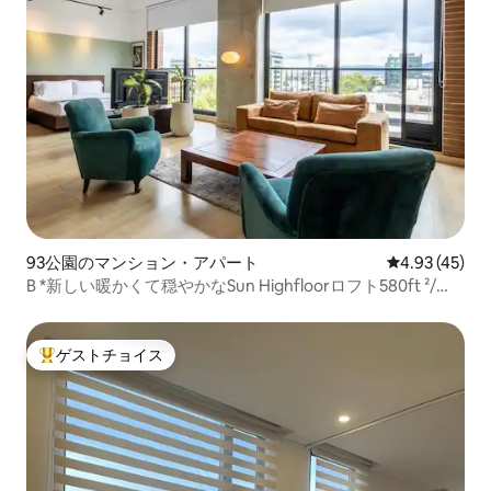
93公園のマンション・アパート
レビュー45件
4.93 (45)
B *新しい暖かくて穏やかなSun Highfloorロフト580ft ²/
55m 2
ゲストチョイス
大好評のゲストチョイスです。