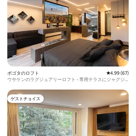
ボゴタのロフト
レビュー67件
4.99 (67)
ウサケンのラグジュアリーロフト - 専用テラスにジャグジ
ー
ゲストチョイス
ゲストチョイス