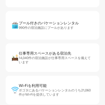
プール付きのバ⁠ケ⁠ー⁠シ⁠ョ⁠ンレ⁠ン⁠タ⁠ル
990件の宿泊施設にプールがあります
仕事専用ス⁠ペ⁠ー⁠スがあ⁠る宿⁠泊⁠先
14,040件の宿泊施設が仕事専用スペースを備えて
います
Wi-Fiを利⁠用⁠可⁠能
ボゴタにあるバケーションレンタルのうち21,060
件がWi-Fiを提供しています