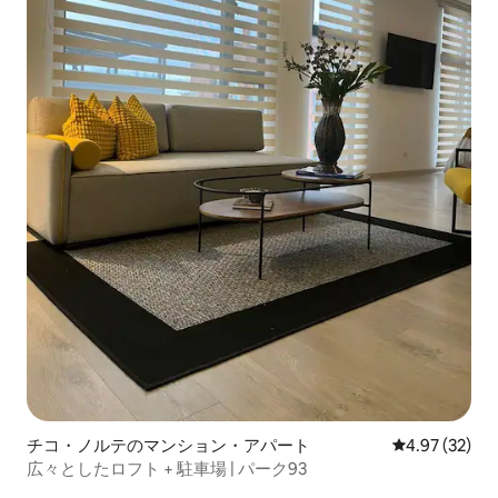
チコ・ノルテのマンション・アパート
レビュー32件
4.97 (32)
広々としたロフト + 駐車場 | パーク93