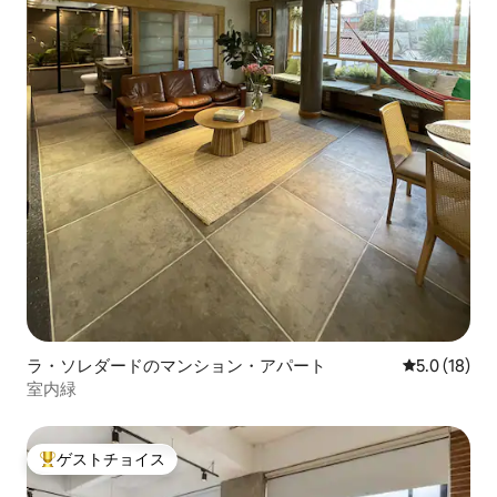
ラ・ソレダードのマンション・アパート
レビュー18
5.0 (18)
室内緑
ゲストチョイス
大好評のゲストチョイスです。