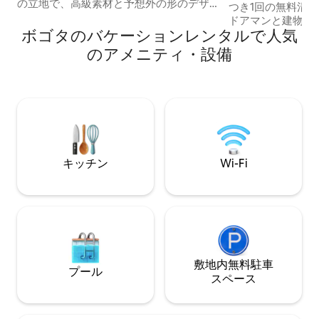
の立地で、高級素材と予想外の形のデザ
つき1回の無料清掃
インの作品が巧みに組み合わさっていま
ドアマンと建物の
す。 食事の準備に必要な調理器具がすべ
ボゴタのバケーションレンタルで人気
トデジタルドアロ
て揃っています。清掃サービスと料理サ
イン ☞パーク93ま
のアメニティ・設備
ービスは1日5万ペソで提供されます。 ア
地内無料駐車場 ☞ 
パートはラ・93公園まで徒歩5分、パル
と訪問者は、チェ
ケ・デル・チコ公園まで2分です。このエ
トまたはCédul
リアにはレストランや娯楽施設がたくさ
書）の写真を送信
んあります。 ゲストはアパート全体を使
（詳細については
用できます。 清掃、キッチン、衣類など
ください） ☞ ア
のサービスは、1日あたり6万コストで
能状況とスケジュ
す。 多くの公園、自転車道、賑やかなシ
トの立入り範囲をご
キッチン
Wi-Fi
ョッピングエリアから徒歩数分のこの高
さ：25㎡ 
級マンションは、幅広い文化やレジャー
施設に挟まれた平和なオアシスです。 第7
の道には都市バスの駅があります エリア
全体で自転車での移動は簡単で安全で
す。SITPアプリをダウンロードして街を
散策しましょう。 アパートのロケーショ
ンはビジネスにもレジャーにも最適です
敷地内無料駐⁠車
プール
ス⁠ペ⁠ー⁠ス