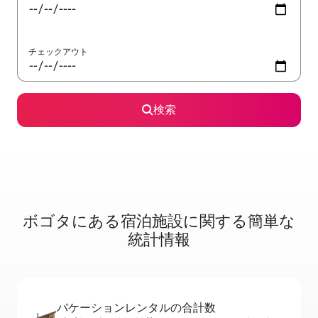
チェックアウト
検索
ボゴタに⁠あ⁠る宿⁠泊⁠施⁠設⁠に関⁠す⁠る簡⁠単⁠な
統⁠計⁠情⁠報
バケーションレ⁠ン⁠タ⁠ル⁠の合⁠計⁠数