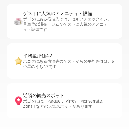
ゲストに人⁠気⁠のア⁠メ⁠ニ⁠テ⁠ィ・設⁠備
ボゴタにある宿泊先では、セ⁠ル⁠フチ⁠ェ⁠ッ⁠ク⁠イ⁠ン、
月単位の滞在、ジムがゲストに人気のアメニテ
ィ・設備です
平均星評価4.7
ボゴタにある宿泊先のゲストからの平均評価は、5
つ星のうち4.7です
近隣の観光ス⁠ポ⁠ッ⁠ト
ボゴタには、Parque El Virrey、Monserrate、
Zona Tなどの人気スポットがあります