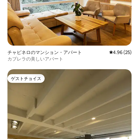
チャピネロのマンション・アパート
レビュー25件
4.96 (25)
カブレラの美しいアパート
ゲストチョイス
ゲストチョイス