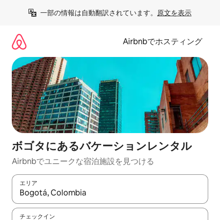
コ
一部の情報は自動翻訳されています。
原文を表示
ン
テ
ン
Airbnbでホスティング
ツ
に
ス
キ
ッ
プ
ボゴタにあるバケーションレンタル
Airbnbでユニークな宿泊施設を見つける
エリア
検索結果が表示されたら、上下の矢印キーを使って移動するか、
チェックイン