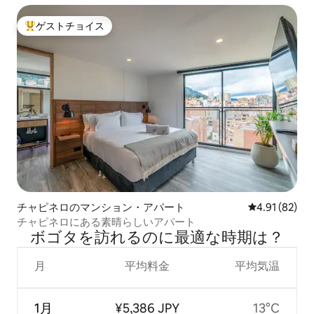
ゲストチョイス
大好評のゲストチョイスです。
チャピネロのマンション・アパート
レビュー82件
4.91 (82)
チャピネロにある素晴らしいアパート
ボゴタを訪⁠れ⁠るの⁠に最⁠適⁠な時⁠期⁠は⁠？
月
平均料金
平均気温
1月
¥5,386 JPY
13°C