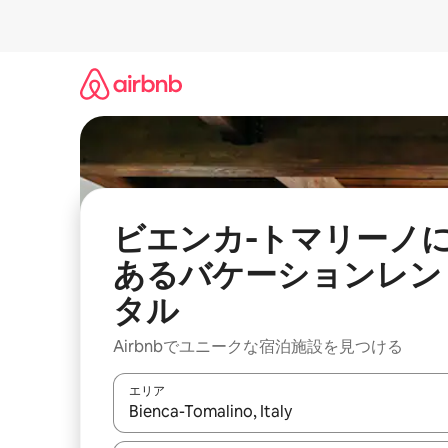
コ
ン
テ
ン
ツ
に
ス
キ
ッ
プ
ビエンカ-トマリーノ
あるバケーションレン
タル
Airbnbでユニークな宿泊施設を見つける
エリア
検索結果が表示されたら、上下の矢印キーを使っ