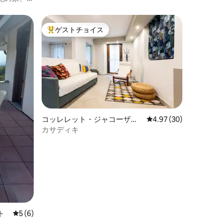
ゲストチョイス
大好評のゲストチョイスです。
コッレレット・ジャコーザの
レビュー30件、5つ星
4.97 (30)
マンション・アパート
カサディキ
ト
レビュー6件、5つ星中5つ星の平均評価
5 (6)