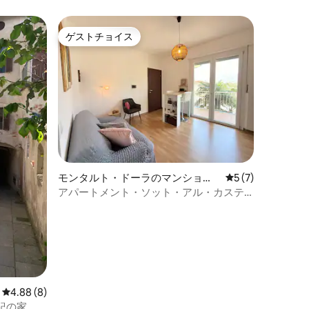
ゲストチョイス
ゲストチョイス
モンタルト・ドーラのマンショ
レビュー7件、5
5 (7)
ン・アパート
アパートメント・ソット・アル・カステ
ッロ
レビュー8件、5つ星中4.88つ星の平均評価
4.88 (8)
紀の家、