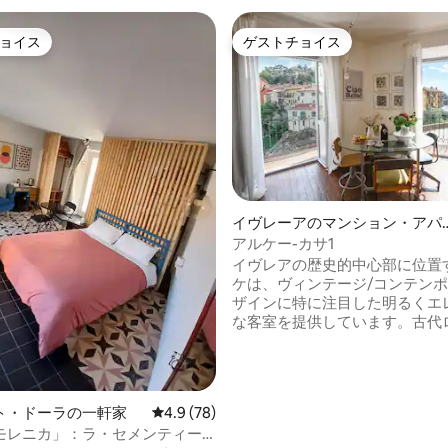
ョイス
ゲストチョイス
ョイス
ゲストチョイス
イヴレーアのマンション・アパ
ト
アルケー-カサ1
中4.95つ星の平均評価
イヴレアの歴史的中心部に位置
ケは、ヴィンテージ/コンテン
ザインに特に注目した明るくエ
な客室を提供しています。古代
橋、ドラ・バルテア川、カヌー
ム、ボルゲット地区の美しい景
ことができます。ボルゲット地
史的なイヴレアのカーニバルの
ト・ドーラの一軒家
レビュー78件、5つ星中4.9つ星の平均評価
4.9 (78)
す。 フランチジェナ街道に位置
モレニカ」：ラ・セメンティー
の城からすぐの場所には、ガル