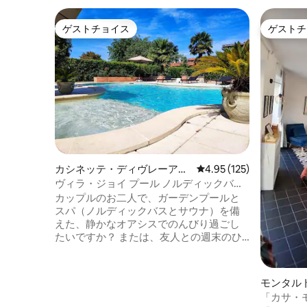
ゲストチョイス
ゲストチ
ゲストチョイス
ゲストチ
カシネッテ・ディヴレーアの
レビュー125件、5つ星
4.95 (125)
一軒家
ヴィラ・ジョイ プール ノルディックバス
サウナ 専用
カップルのお二人で、ガーデンプールと
スパ（ノルディックバスとサウナ）を備
えた、静かなオアシスでのんびり過ごし
たいですか？ または、友人との週末のひ
とときですか？ 誕生日のお祝いに？ それ
とも記念日のためですか？ または、週末
のプレゼントとして？ それとも旅行です
モンタル
か？ VILLA GIO'は、まさにあなたのため
「カサ・
の場所です！ 春夏はジャグジー付きプー