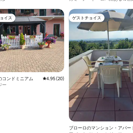
All'Allegria
ョイス
ゲストチョイス
ョイス
ゲストチョイス
4.93つ星の平均評価
のコンドミニアム
レビュー20件、5つ星中4.95つ星の平均評価
4.95 (20)
ジー
ブローロのマンション・アパー