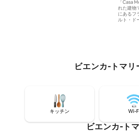
ナ
「Casa 
ルと設備の整った屋外キッチンをご利用
れた建物
いただけます！ 雨の日、寒い日…当館のス
にあるフ
パとジムでリラックス、泡、暖かさ、そ
ルト・ドー
して癒しのひと時をお過ごしください。
に改装さ
完全に独立した一軒家で、緑に囲まれ、
で構成さ
ゲスト専用です。
ています。
から約6
駅から徒歩
「5つの
て登ると
ビエンカ-トマ
以内には
ッツェリ
キッチン
Wi-F
ビエンカ-ト