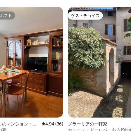
ホスト
ゲストチョイス
ホスト
ゲストチョイス
4.97つ星の平均評価
コのマンション・ア
レビュー36件、5つ星中4.94つ星の平均評価
4.94 (36)
グラーリアの一軒家
の夢
カミーノ・ドーロパにある19世