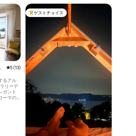
セントロ
ゲストチョイス
ゲス
大好評のゲストチョイスです。
大好評
ト
Desig
トリノの
Maison
Anton
素晴らし
しい景色が見え
このアパ
みと快適さ
モーレ、
劇場、広
ー
レビュー13件、5つ星中5つ星の平均評価
5 (13)
索し、地
す。 す
するアル
ボヘミア
ポラリーデ
を感じら
レガント
とができ
ローマの
スタジア
色を望む
区は、歴
舞台で
し、古代
ダ博物