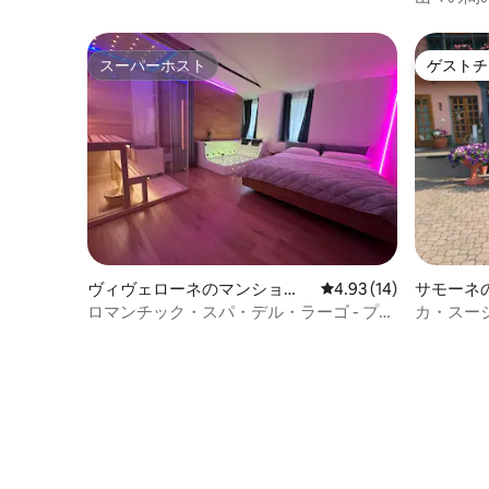
スーパーホスト
ゲストチ
スーパーホスト
ゲストチ
ヴィヴェローネのマンショ
レビュー14件、5つ星中
4.93 (14)
サモーネ
ン・アパート
ロマンチック・スパ・デル・ラーゴ - プラ
カ・スー
イベートスパ付きスイート