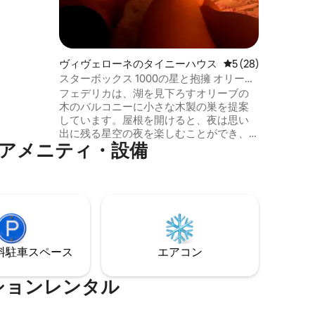
、ショッ
とができま
ヴィヴェローネのタイニーハウス
レビュー28件、5
5 (28)
スターボックス 1000の星と抱擁 オリーブ
の木々に囲まれた愛の巣
フェデリカは、湖を見下ろすオリーブの
木のバルコニーに小さな木製の巣を提案
しています。屋根を開けると、夜は思い
出に残る星空の夜を楽しむことができ、
アメニティ・設備
朝は湖の息をのむような景色を楽しむこ
とができます。すべての快適さを犠牲に
することなく、近くのテラスでは、豊か
な自家製の朝食のためのベランダ、ハイ
ドロマッサージ浴槽またはフィンランド
浴槽（オプションの追加料金）をご利用
いただけます。季節に応じて、自然の中
で休息を取り、1000のアクティビティが
⁠車ス⁠ペ⁠ー⁠ス
エアコン
あるエリアでおもてなしを受けることが
できます。
ションレンタル