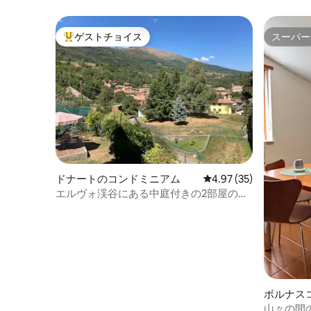
ゲストチョイス
スーパー
大好評のゲストチョイスです。
スーパー
ドナートのコンドミニアム
レビュー35件、5つ星中
4.97 (35)
エルヴォ渓谷にある中庭付きの2部屋のア
パート3名用
ボルナス
パート
山々の間