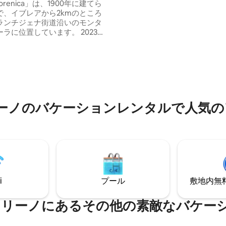
Morenica」は、1900年に建てら
館、映画館、レストラン、バー
で、イブレアから2kmのところ
プ、クラブがあります。 アパートメント
ランチジェナ街道沿いのモンタ
はArchè Casa 2と隣接するこ
ラに位置しています。 2023年
す。
れた建物は、2つの独立した部屋
れており、客室として使用され
 トリノから約50km、アオスタ
0kmの距離にあります。イヴレア
で30分、自転車で15分です。
湖の公園」エリアは、城に向かっ
数百メートルで始まります。2分
リーノのバケーションレンタルで人気の
、レストラン2軒、バー2軒、ピ
ア（持ち帰り）があります。
i
プール
敷地内無料駐
マリーノにあるその他の素敵なバケー