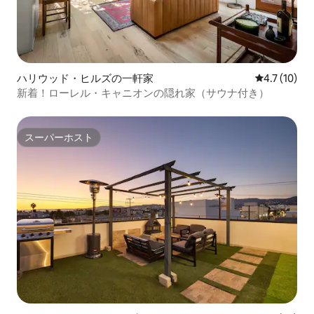
ハリウッド・ヒルズの一軒家
レビュー10
4.7 (10)
新着！ローレル・キャニオンの隠れ家（サウナ付き）
スーパーホスト
スーパーホスト