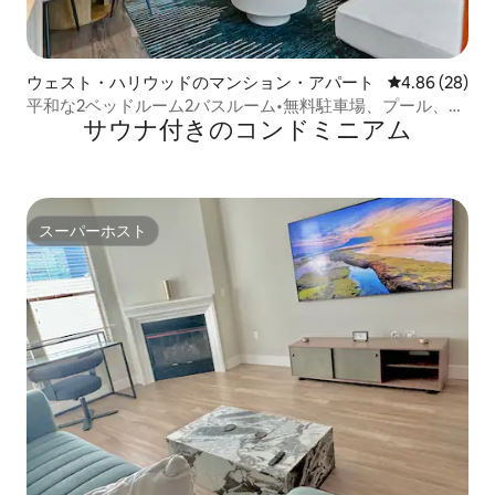
ウェスト・ハリウッドのマンション・アパート
レビュー28件
4.86 (28)
平和な2ベッドルーム2バスルーム•無料駐車場、プール、ジ
サウナ付きのコンドミニアム
ャグジー
スーパーホスト
スーパーホスト