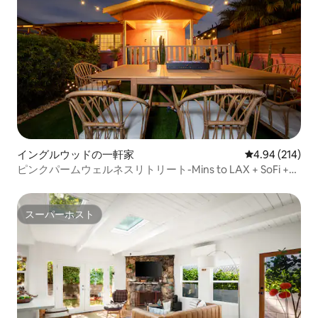
イングルウッドの一軒家
レビュー214件
4.94 (214)
ピンクパームウェルネスリトリート-Mins to LAX + SoFi +ビ
ーチ
スーパーホスト
スーパーホスト