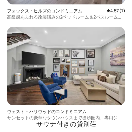
フォックス・ヒルズのコンドミニアム
レビュー7件
4.57 (7)
高級感あふれる改装済みの2ベッドルーム＆2バスルーム、
プール付き
ウェスト・ハリウッドのコンドミニアム
サンセットの豪華なタウンハウスまで徒歩圏内、専用ジム
サウナ付きの貸別荘
／サウナ