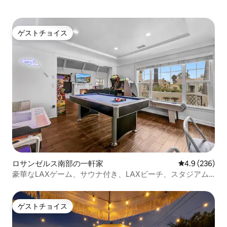
ゲストチョイス
ゲストチョイス
ロサンゼルス南部の一軒家
レビュー236
4.9 (236)
豪華なLAXゲーム、サウナ付き、LAXビーチ、スタジアム
近く
ゲストチョイス
ゲストチョイス