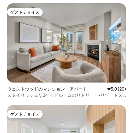
ゲストチョイス
ゲストチョイス
ウェストウッドのマンション・アパート
レビュー20
5.0 (20)
スタイリッシュな2ベッドルームのリトリート•リゾートス
タイル•カリフォルニア大学ロサンゼルス校
ゲストチョイス
ゲストチョイス