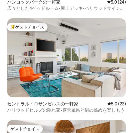
ハンコックパークの一軒家
レビュー24
5.0 (24)
広々とした4ベッドルーム•屋上デッキ•ハリウッドサインの
景色
ゲストチョイス
大好評のゲストチョイスです。
セントラル・ロサンゼルスの一軒家
レビュー23
5.0 (23)
ハリウッドヒルズの隠れ家•露天風呂と街の眺めを楽しもう
ゲストチョイス
ゲストチョイス