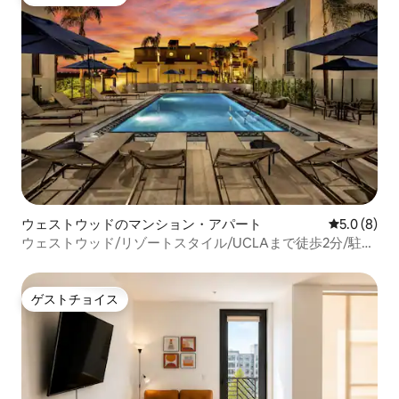
ゲストチョイス
ウェストウッドのマンション・アパート
レビュー8
5.0 (8)
ウェストウッド/リゾートスタイル/UCLAまで徒歩2分/駐車
場/ソファベッド
ゲストチョイス
ゲストチョイス