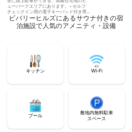
全に路上駐車ができる、高級住宅地のビ
トから自転車まで
ューパークエリアにあります。 • セルフ
ンゼルスを楽しむ
チェックイン用の電子キーパッド付き専
ビバリーヒルズにあるサウナ付きの宿
用ゲート付き玄関 • プレミアムチャンネ
ルが見れるケーブルテレビ • 滝のあるプ
泊施設で人気のアメニティ・設備
ライベート裏庭のオアシス • リラックス
できるジャグジー、サウナ、ファイヤー
テーブル • SoFiスタジアム、Intuitドー
ム、Kia Forumから3マイル • USC、クリ
プトアリーナ、BMOスタジアムから5マ
イル • ロサンゼルス国際空港（LAX）とビ
ーチから6マイル • 高速道路とメトロ路線
の近く • ペットの同伴は禁止です（ホス
キッチン
Wi-Fi
トはペットの毛にアレルギーがありま
す）。
敷地内無料駐⁠車
プール
ス⁠ペ⁠ー⁠ス