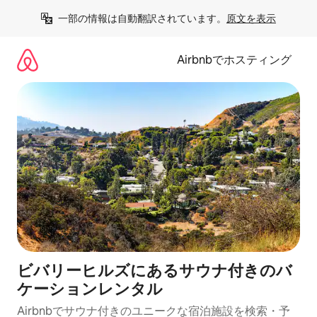
コ
一部の情報は自動翻訳されています。
原文を表示
ン
テ
ン
Airbnbでホスティング
ツ
に
ス
キ
ッ
プ
ビバリーヒルズにあるサウナ付きのバ
ケーションレンタル
Airbnbでサウナ付きのユニークな宿泊施設を検索・予