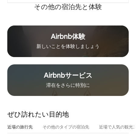
その他の宿⁠泊⁠先と体⁠験
Airbnb体験
新しいことを体験しましょう
Airbnb⁠サ⁠ー⁠ビ⁠ス
滞在をさ⁠ら⁠に特⁠別⁠に
ぜひ訪⁠れ⁠た⁠い目⁠的⁠地
近場の旅行先
その他のタ⁠イ⁠プ⁠の宿⁠泊⁠先
近場で人気の観光