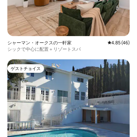
シャーマン・オークスの一軒家
レビュー46件
4.85 (46)
シックで中心に配置＋リゾートスパ
ゲストチョイス
ゲストチョイス