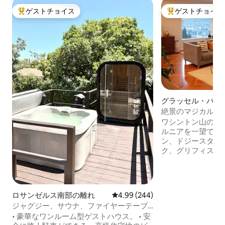
ゲストチョイス
ゲストチョイス
大好評のゲストチョイスです。
大好評のゲストチ
グラッセル・パー
絶景のマジカルツリ
バスルーム
ワシントン山の頂
ルニアを一望できます。 LA
ン、ドジースタジ
ク、グリフィスパ
分です。 この家は
り、プライバシー
にあります。 鳥のさえずりで目を覚ま
し、カプチーノを
ロサンゼルス南部の離れ
レビュー244件、5つ星中4.99
4.99 (244)
デッキで飲みましょ
ジャグジー、サウナ、ファイヤーテーブ
木の間に吊るされ
ル、滝、ソフィーの近く。
• 豪華なワンルーム型ゲストハウス。 • 安
ぎ、そよ風を楽し