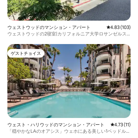
ウェストウッドのマンション・アパート
レビュー103件
4.83 (103)
ウェストウッドの2寝室|カリフォルニア大学ロサンゼルス
校まで徒歩2分
ゲストチョイス
ゲストチョイス
ウェスト・ハリウッドのマンション・アパート
レビュー11件
4.73 (11)
「穏やかなLAのオアシス」ウェホにある美しい1ベッドルー
ム