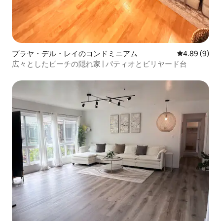
プラヤ・デル・レイのコンドミニアム
レビュー9件
4.89 (9)
広々としたビーチの隠れ家 | パティオとビリヤード台