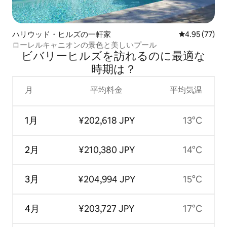
ハリウッド・ヒルズの一軒家
レビュー77件
4.95 (77)
ローレルキャニオンの景色と美しいプール
ビバリーヒルズを訪⁠れ⁠るの⁠に最⁠適⁠な
時⁠期⁠は⁠？
月
平均料金
平均気温
1月
¥202,618 JPY
13°C
2月
¥210,380 JPY
14°C
3月
¥204,994 JPY
15°C
4月
¥203,727 JPY
17°C