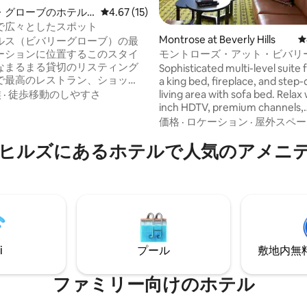
・グローブのホテル
レビュー15件、5つ星中4.67つ星の平均評価
4.67 (15)
で広々としたスポット
Montrose at Beverly Hills
レ
ルス（ビバリーグローブ）の最
4.92つ星の平均評価
ーションに位置するこのスタイ
モントローズ・アット・ビバリ
なまるまる貸切のリスティング
ズ、デラックスキングスイート
Sophisticated multi-level suite 
で最高のレストラン、ショッ
a king bed, fireplace, and step
ターテイメントのオプションか
族
·
徒歩移動のしやすさ
living area with sofa bed. Relax 
数分です。 出張でも観光でも、
inch HDTV, premium channels,
施設にはロサンゼルスでの滞在
complimentary high-speed inte
価格
·
ロケーション
·
屋外スペー
れないものにするために必要な
Murchison-Hume bath amenitie
揃っています。 ロケーショ
ルズにあるホ⁠テ⁠ル⁠で人⁠気⁠のア⁠メ⁠ニ⁠テ⁠
pampering retreat for up to fo
Grove、West Hollywood、
trip、Cedars Sinai、LACMAから
か20分、ビーチ、ロサンゼルス
タウン、ユニバーサルスタジオ
わずか20分です！
i
プール
敷地内無料駐
ファミリー向⁠け⁠のホ⁠テ⁠ル