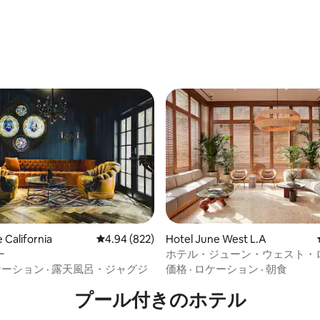
中4.6つ星の平均評価
4.72つ星の平均評価
 California
レビュー822件、5つ星中4.94つ星の平均評価
4.94 (822)
Hotel June West L.A
ー
ホテル・ジューン・ウェスト・
ルス、ホテルが選ぶ
ケーション
·
露天風呂・ジャグジ
価格
·
ロケーション
·
朝食
プール付きのホ⁠テ⁠ル