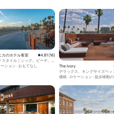
ニカのホテル客室
レビュー16件、5つ星中4.81つ星の平均評価
4.81 (16)
ドスタイル｜シック。ビーチ。
4.87つ星の平均評価
空間。
ケーション
·
おもてなし
The Ivory
デラックス、キングサイズベッ
価格
·
ロケーション
·
徒歩移動の