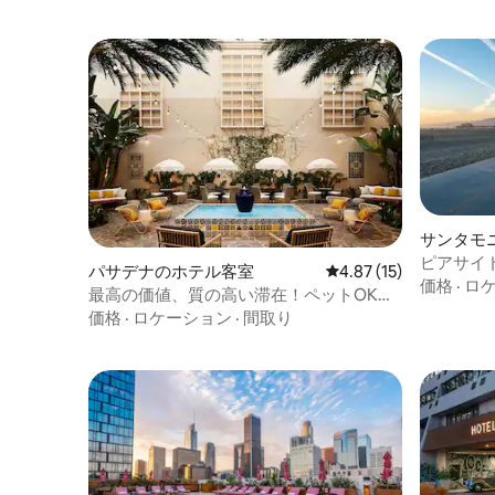
サンタモ
ピアサイ
パサデナのホテル客室
レビュー15件、5つ星中
4.87 (15)
芸術的な
価格
·
ロ
最高の価値、質の高い滞在！ペットOK、
プール
価格
·
ロケーション
·
間取り