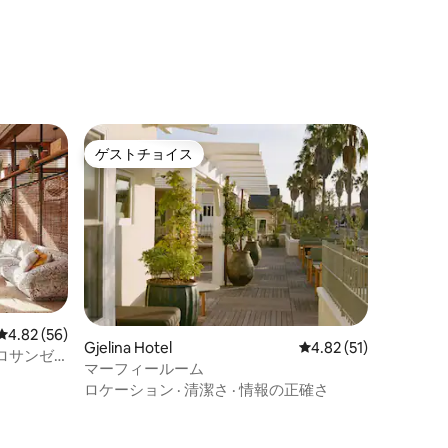
ゲストチョイス
ゲストチョイス
レビュー56件、5つ星中4.82つ星の平均評価
4.82 (56)
Gjelina Hotel
レビュー51件、5つ星
4.82 (51)
ロサンゼ
マーフィールーム
ロケーション
·
清潔さ
·
情報の正確さ