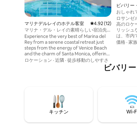
ビバリー
客室
おしゃれ
ロサンゼ
マリナデルレイのホテル客室
レビュー12件、5つ星中
4.92 (12)
高のロケ
リッシュ
マリナ・デル・レイの素晴らしい宿泊先
は、市内
＋レストラン＆プール
Experience the very best of Marina del
プ、エン
価格
·
家
Rey from a serene coastal retreat just
らわずか
steps from the energy of Venice Beach
この宿泊
and the charm of Santa Monica, offering
を忘れら
effortless access to Los Angeles’ most
ロケーション
·
近隣
·
徒歩移動のしやすさ
ものがすべて
iconic experiences. Imagine sun‑soaked
ビバリーヒ
ンは、The 
afternoons at our tropical pool oasis,
Sunset s
evenings savoring Barbianca’s open‑air
車でわず
dining, and peaceful nights in a guest
のダウン
room styled with Southern California’s
まで車で
relaxed coastal elegance. Explore the
beauty of coastal LA and embrace your
California escape.
キッチン
Wi-F