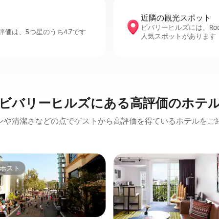
近隣の観光ス⁠ポ⁠ッ⁠ト
ビバリーヒルズには、Rodeo D
価は、5つ星のうち4.7です
人気スポットがあります
ビバリーヒルズにある高⁠評⁠価⁠のホ⁠テ⁠
ンや清潔さなどの点でゲストから高評価を得ているホテルをご
ホスト
ホスト