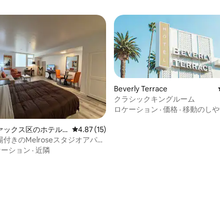
Beverly Terrace
クラシックキングルーム
ロケーション
·
価格
·
移動のしや
ァックス区のホテル
レビュー15件、5つ星中4.87つ星の平均評価
4.87 (15)
付きのMelroseスタジオアパー
ケーション
·
近隣