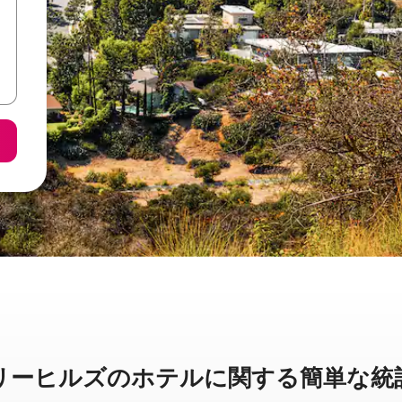
ーヒルズのホ⁠テ⁠ル⁠に関⁠す⁠る簡⁠単⁠な統⁠