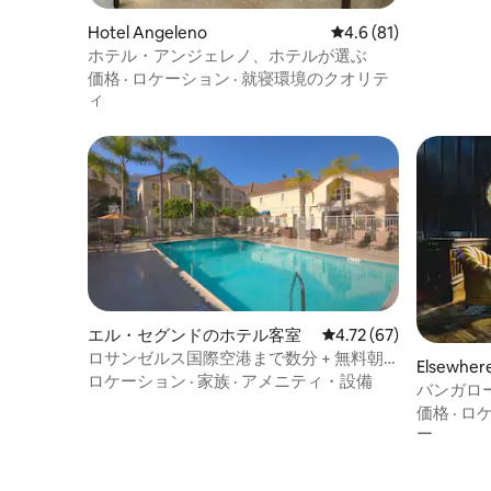
Hotel Angeleno
レビュー81件、5つ星
4.6 (81)
ホテル・アンジェレノ、ホテルが選ぶ
価格
·
ロケーション
·
就寝環境のクオリテ
ィ
エル・セグンドのホテル客室
レビュー67件、5つ星中
4.72 (67)
ロサンゼルス国際空港まで数分 + 無料朝
Elsewhere
食。バー
ロケーション
·
家族
·
アメニティ・設備
バンガロ
価格
·
ロ
ー