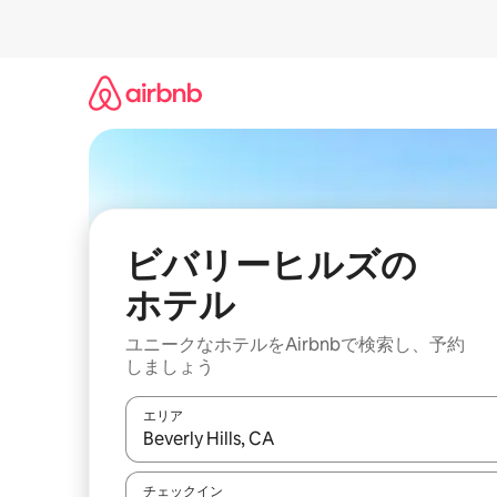
コ
ン
テ
ン
ツ
に
ス
キ
ッ
プ
ビバリーヒルズの
ホ⁠テ⁠ル
ユニークなホ⁠テ⁠ル⁠をAirbnb⁠で検⁠索⁠し⁠、予⁠約
し⁠ま⁠し⁠ょ⁠う
エリア
検索結果が表示されたら、上下の矢印キーを使っ
チェックイン