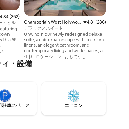
た屋外プ
ロケーシ
やかなバ
を開ける
ビュー362件、5つ星中4.84つ星の平均評価
4.84 (362)
ート、食
Chamberlain West Hollywoo
レビュー286件、5つ星
4.81 (286)
ー・ヒル
できます
d
デラックススイート
featuring
の良いシ
Unwind in our newly redesigned deluxe
-down
たりのロ
suite, a chic urban escape with premium
with a 65-
ム、そし
linens, an elegant bathroom, and
楽しむた
contemporary living and work spaces, all
rnet, and
す。
ス
thoughtfully crafted for relaxation and
s. A
価格
·
ロケーション
·
おもてなし
ィ⁠・設⁠備
comfort, complete with Murchison-
ur guests.
Hume bath amenities.
⁠車ス⁠ペ⁠ー⁠ス
エアコン