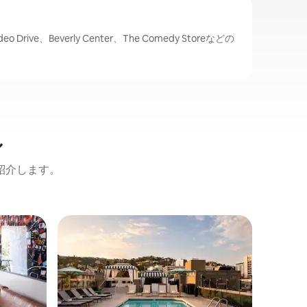
rive、Beverly Center、The Comedy Storeなどの
ル
紹介します。
ダウンタ
ゲスト
ゲスト
のホテル
LA Li
地内にレ
クリプト
なナイト
イン植民
夢を体験