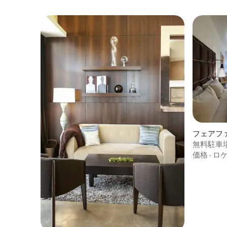
フェアフ
客室
無料駐車場
トメント
価格
·
ロ