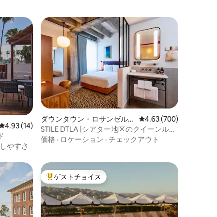
ダウンタウン・ロサンゼルス
レビュー700件、5つ星
4.63 (700)
レビュー14件、5つ星中4.93つ星の平均評価
4.93 (14)
のホテル客室
STILE DTLA |シアター地区のクイーンルー
ド
ム
価格
·
ロケーション
·
チェックアウト
しやすさ
ゲストチョイス
大好評のゲストチョイスです。