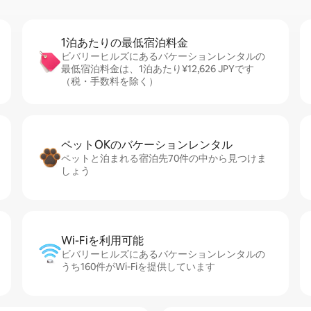
1泊あたりの最⁠低⁠宿⁠泊⁠料⁠金
ビバリーヒルズにあるバケーションレンタルの
最低宿泊料金は、1泊あたり¥12,626 JPYです
（税・手数料を除く）
ペットOKのバ⁠ケ⁠ー⁠シ⁠ョ⁠ンレ⁠ン⁠タ⁠ル
ペットと泊まれる宿泊先70件の中から見つけま
しょう
Wi-Fiを利⁠用⁠可⁠能
ビバリーヒルズにあるバケーションレンタルの
うち160件がWi-Fiを提供しています