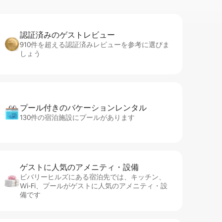
認証済みのゲ⁠ス⁠ト⁠レ⁠ビ⁠ュ⁠ー
910件を超える認証済みレビューを参考に選びま
しょう
プール付きのバ⁠ケ⁠ー⁠シ⁠ョ⁠ンレ⁠ン⁠タ⁠ル
130件の宿泊施設にプールがあります
ゲストに人⁠気⁠のア⁠メ⁠ニ⁠テ⁠ィ・設⁠備
ビバリーヒルズにある宿泊先では、キッチン、
Wi-Fi、プールがゲストに人気のアメニティ・設
備です