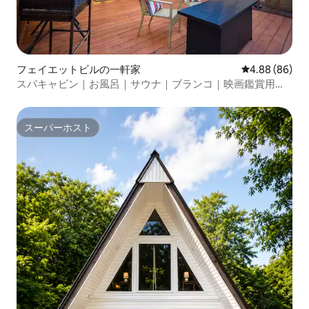
フェイエットビルの一軒家
レビュー86件
4.88 (86)
スパキャビン｜お風呂｜サウナ｜ブランコ｜映画鑑賞用ポ
ーチ
スーパーホスト
スーパーホスト