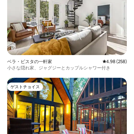
ベラ・ビスタの一軒家
レビュー258件
4.98 (258)
小さな隠れ家、ジャグジーとカップルシャワー付き
ゲストチョイス
ゲストチョイス