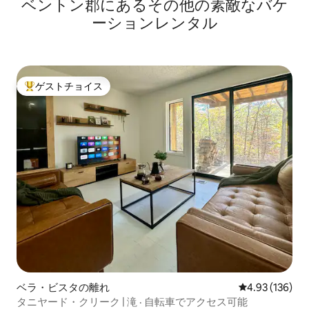
ベントン郡にあるその他の素敵なバケ
ーションレンタル
ゲストチョイス
大好評のゲストチョイスです。
ベラ・ビスタの離れ
レビュー136件
4.93 (136)
タニヤード・クリーク | 滝 · 自転車でアクセス可能