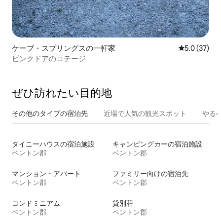
ケーブ・スプリングスの一軒家
レビュー37
5.0 (37)
ピンクドアのコテージ
ぜひ訪⁠れ⁠た⁠い目⁠的⁠地
その他のタ⁠イ⁠プ⁠の宿⁠泊⁠先
近場で人気の観光スポット
やる
タイニーハウスの宿泊施設
キャンピングカーの宿泊施設
ベントン郡
ベントン郡
マンション・アパート
ファミリー向けの宿泊先
ベントン郡
ベントン郡
コンドミニアム
貸別荘
ベントン郡
ベントン郡