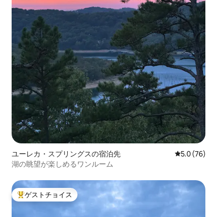
ユーレカ・スプリングスの宿泊先
レビュー76
5.0 (76)
湖の眺望が楽しめるワンルーム
ゲストチョイス
大好評のゲストチョイスです。