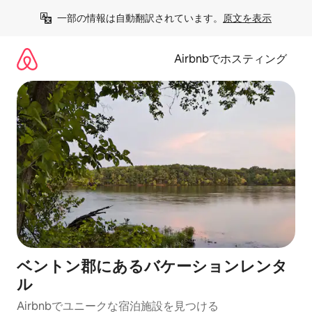
コ
一部の情報は自動翻訳されています。
原文を表示
ン
テ
ン
Airbnbでホスティング
ツ
に
ス
キ
ッ
プ
ベントン郡にあるバケーションレンタ
ル
Airbnbでユニークな宿泊施設を見つける