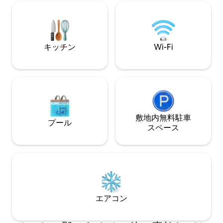
プリット型HVAC
アメニティリストがあらゆるニーズを満
り、ロジャースの
たします！ ロイヤルベッド付きの✔2ベッ
ところにありなが
ドルーム ✔ オープンフロアのリビングエ
味わえます。 平
リア ✔ ツール付き自転車ショップ ✔ 高速
たりです！
Wi-Fi ✔ 無料駐車場 詳細は以下をご覧く
キッチン
Wi-Fi
ださい！
敷地内無料駐⁠車
プール
ス⁠ペ⁠ー⁠ス
エアコン