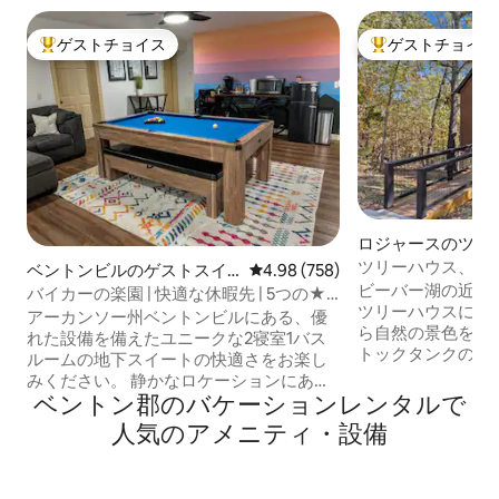
ゲストチョイス
ゲストチョイス
大好評のゲストチョイスです。
大好評のゲストチ
ロジャースのツリ
ツリーハウス、ジ
ベントンビルのゲストスイ
レビュー758件、5つ星中4.98
4.98 (758)
ビーバー湖の近く
ート
バイカーの楽園 | 快適な休暇先 | 5つの★
ツリーハウスに逃
ロケーション
アーカンソー州ベントンビルにある、優
ら自然の景色を楽
れた設備を備えたユニークな2寝室1バス
トックタンクの湯
ルームの地下スイートの快適さをお楽し
暖炉で快適に過ご
みください。 静かなロケーションにあ
で料理を作りまし
ベントン郡のバケーションレンタルで
り、活気あるダウンタウン、地元のアト
リトリートには、
ラクション、ランドマークに近い都会の
人気のアメニティ・設備
でアクセスできる
隠れ家を約束します。 魅力的な自転車道
あり、5名様が宿泊で
や自然散策道は玄関からわずか数歩で
と、部屋ごとに気
す。 スタイリッシュなデザインと豊富な