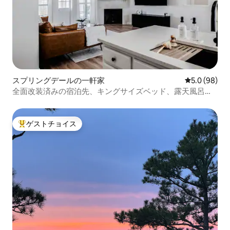
スプリングデールの一軒家
レビュー98
5.0 (98)
全面改装済みの宿泊先、キングサイズベッド、露天風呂・
ジャグジー付き
ゲストチョイス
大好評のゲストチョイスです。