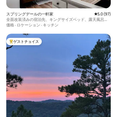
スプリングデールの一軒家
レビュー97
5.0 (97)
全面改装済みの宿泊先、キングサイズベッド、露天風呂・
ジャグジー付き
価格
·
ロケーション
·
キッチン
ゲストチョイス
大好評のゲストチョイスです。