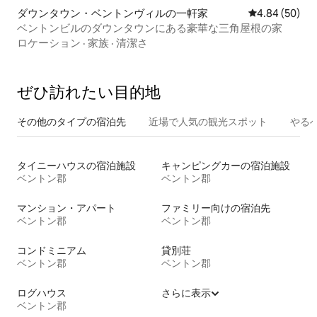
ダウンタウン・ベントンヴィルの一軒家
レビュー50件
4.84 (50)
ベントンビルのダウンタウンにある豪華な三角屋根の家
ロケーション
·
家族
·
清潔さ
ぜひ訪⁠れ⁠た⁠い目⁠的⁠地
その他のタ⁠イ⁠プ⁠の宿⁠泊⁠先
近場で人気の観光スポット
やる
タイニーハウスの宿泊施設
キャンピングカーの宿泊施設
ベントン郡
ベントン郡
マンション・アパート
ファミリー向けの宿泊先
ベントン郡
ベントン郡
コンドミニアム
貸別荘
ベントン郡
ベントン郡
ログハウス
さらに表示
ベントン郡