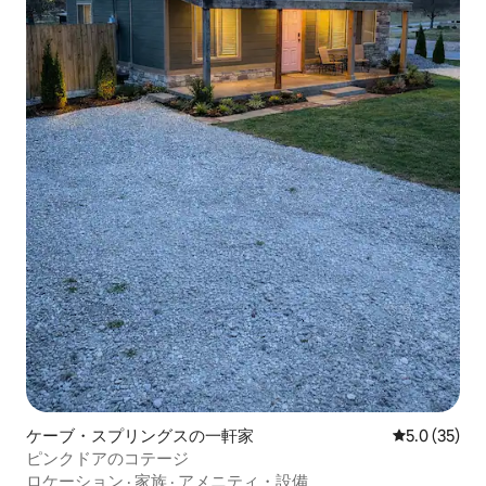
ケーブ・スプリングスの一軒家
レビュー35
5.0 (35)
ピンクドアのコテージ
ロケーション
·
家族
·
アメニティ・設備