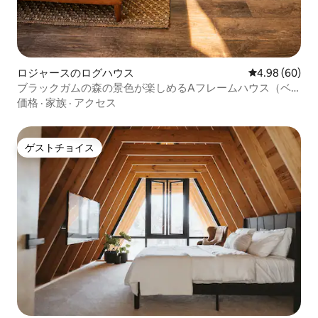
ロジャースのログハウス
レビュー60件
4.98 (60)
ブラックガムの森の景色が楽しめるAフレームハウス（ベ
ントンビル近く）
価格
·
家族
·
アクセス
ゲストチョイス
ゲストチョイス