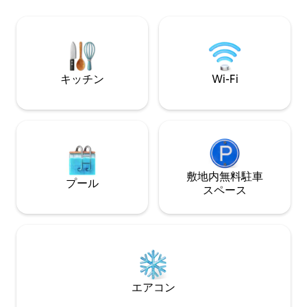
プリット型HVAC
アメニティリストがあらゆるニーズを満
り、ロジャースの
たします！ ロイヤルベッド付きの✔2ベッ
ところにありなが
ドルーム ✔ オープンフロアのリビングエ
味わえます。 平
リア ✔ ツール付き自転車ショップ ✔ 高速
たりです！
Wi-Fi ✔ 無料駐車場 詳細は以下をご覧く
ださい！
キッチン
Wi-Fi
敷地内無料駐⁠車
プール
ス⁠ペ⁠ー⁠ス
エアコン