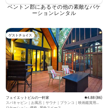
ベントン郡にあるその他の素敵なバケ
ーションレンタル
ゲストチョイス
ゲストチョイス
フェイエットビルの一軒家
レビュー86件
4.88 (86)
スパキャビン｜お風呂｜サウナ｜ブランコ｜映画鑑賞用ポ
ーチ
ロケーション
·
価格
·
屋外スペース