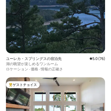
ユーレカ・スプリングスの宿泊先
レビュー76
5.0 (76)
湖の眺望が楽しめるワンルーム
ロケーション
·
価格
·
情報の正確さ
ゲストチョイス
大好評のゲストチョイスです。