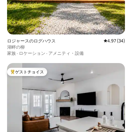
ロジャースのログハウス
レビュー34件
4.97 (34)
湖畔の柳
家族
·
ロケーション
·
アメニティ・設備
ゲストチョイス
大好評のゲストチョイスです。