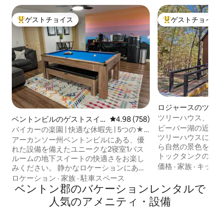
ゲストチョイス
ゲストチョイス
大好評のゲストチョイスです。
大好評のゲストチ
ロジャースのツリ
ツリーハウス、ジ
ベントンビルのゲストスイ
レビュー758件、5つ星中4.98
4.98 (758)
ビーバー湖の近く
ート
バイカーの楽園 | 快適な休暇先 | 5つの★
ツリーハウスに逃
ロケーション
アーカンソー州ベントンビルにある、優
ら自然の景色を楽
れた設備を備えたユニークな2寝室1バス
トックタンクの湯
ルームの地下スイートの快適さをお楽し
暖炉で快適に過ご
価格
·
家族
·
キッチ
みください。 静かなロケーションにあ
で料理を作りまし
り、活気あるダウンタウン、地元のアト
ロケーション
·
家族
·
駐車スペース
リトリートには、
ラクション、ランドマークに近い都会の
ベントン郡のバケーションレンタルで
でアクセスできる
隠れ家を約束します。 魅力的な自転車道
人気のアメニティ・設備
あり、5名様が宿泊で
や自然散策道は玄関からわずか数歩で
と、部屋ごとに気
す。 スタイリッシュなデザインと豊富な