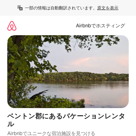
コ
一部の情報は自動翻訳されています。
原文を表示
ン
テ
ン
Airbnbでホスティング
ツ
に
ス
キ
ッ
プ
ベントン郡にあるバケーションレンタ
ル
Airbnbでユニークな宿泊施設を見つける