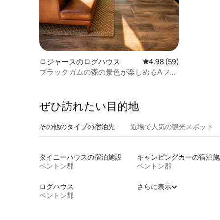
ロジャースのログハウス
レビュー59件、5つ星中
4.98 (59)
ブラックガムの森の景色が楽しめるAフレ
ームハウス（ベントンビル近く）
ぜひ訪⁠れ⁠た⁠い目⁠的⁠地
その他のタ⁠イ⁠プ⁠の宿⁠泊⁠先
近場で人気の観光スポット
タイニーハウスの宿泊施設
キャンピングカーの宿泊施
ベントン郡
ベントン郡
ログハウス
さらに表示
ベントン郡