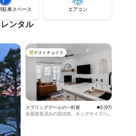
じを味わ
プなどまで車で5分！ クリスタルブリッジ
ぴったり
⁠車ス⁠ペ⁠ー⁠ス
エアコン
美術館とウォルマート本社まで車で10
分。 アーカンソー大学まで車で20分。
ンレンタル
ゲストチョイス
大好評のゲストチョイスです。
スプリングデールの一軒家
レビュー97件、5
5 (97)
全面改装済みの宿泊先、キングサイズベ
ッド、露天風呂・ジャグジー付き