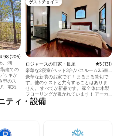
ゲストチョイス
ゲス
ゲストチョイス
大好評
グハウス
湖の絶景
ウス
ビーバー
充実した
心地の良
う。オザ
る、ロウ
ジー（ホ
ラックス。 ガラスの切妻窓から
てっぺん
ビュー206件、5つ星中4.98つ星の平均評価
4.98 (206)
キングサ
め、湖
ロジャースの町家・長屋
レビュー131件、5
5 (131)
で眠りにつきま
2階建ての
るデッキ
豪華な2寝室/ベッド3台/バスルーム2.5室
デッキか
キッチン
ベントンビル ウォルマート AMP
豪華な新装のお家です！ まるまる貸切で
み型のス
伴料金：
す。他のゲストと共有することはありま
び、電気
ドル。最
せん。 すべてが新品です。 家全体に木製
キッチン
フローリングが敷かれています！ アーカ
ニークな
ニティ・設備
ンソー州北西部の最高の立地です。 アー
ははしごで
カンソー州ロジャース（ベントンビルと
ド3台があ
フェイエットビルの間）にあります。 高
i-Fi
速道路I -49の82番出口に近いです。 ウォ
るミニス
ルマートアンプ（コンサート会場）、ピ
えており、
ナクルヒルズプロムナードショッピング
近いとこ
モール、トップゴルフ、バスプロショッ