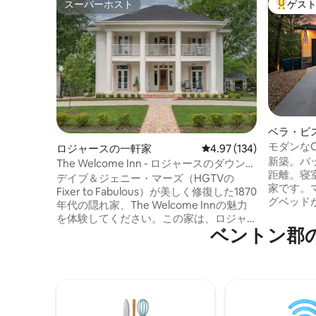
スーパーホスト
ゲス
スーパーホスト
大好評の
ベラ・ビ
モダンな
ロジャースの一軒家
レビュー134件、5つ星
4.97 (134)
トレイル
新築。バ
The Welcome Inn - ロジャースのダウンタ
距離。寝
ウンまで1.5マイル
デイブ＆ジェニー・マーズ（HGTVの
家です。
Fixer to Fabulous）が美しく修復した1870
グベッド
年代の隠れ家、The Welcome Innの魅力
ベッドが
を体験してください。この家は、ロジャ
ロールア
ベントン郡
ースのダウンタウンから5分、ベントンビ
宿泊でき
ルのダウンタウンまで20分の静かなエリ
座席、ハ
アにあります。DaveさんとJennyさんは
用前に地
引き続き優雅なホストであり、The
い）、そ
Wanderlust Coはご滞在中にこの特別な場
上部デッ
所のお手伝いをさせていただきます。滞
には、よ
在中は、Jennyさんが個人的にキュレーシ