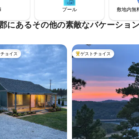
レージはダーツ、シャッフルボ
ろにありながら、人里離れた感
ングトス、卓球台、ラージを備
えます。 平和でモダンな旅行に
i
プール
敷地内無料駐
ムルームです
です！
郡にあるその他の素敵なバケーショ
トチョイス
ゲストチョイス
ゲストチョイスです。
大好評のゲストチョイスです。
つ星中5つ星の平均評価