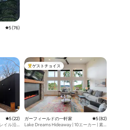
レビュー76件、5つ星中5つ星の平均評価
5 (76)
ゲストチョイス
大好評のゲストチョイスです。
レビュー22件、5つ星中5つ星の平均評価
5 (22)
ガーフィールドの一軒家
レビュー82件、5
5 (82)
Aトレイル沿
Lake Dreams Hideaway | 10エーカー | 素