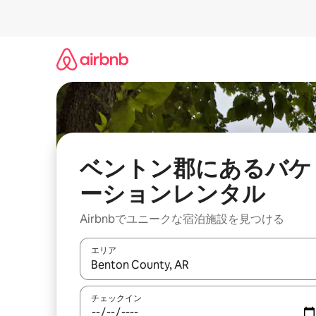
コ
ン
テ
ン
ツ
に
ス
キ
ッ
プ
ベントン郡にあるバケ
ーションレンタル
Airbnbでユニークな宿泊施設を見つける
エリア
検索結果が表示されたら、上下の矢印キーを使っ
チェックイン