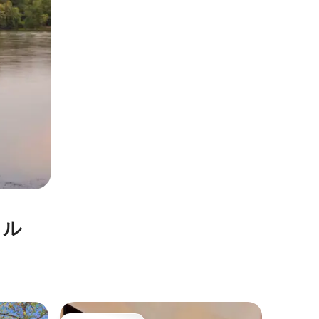
タル
ユーレカ