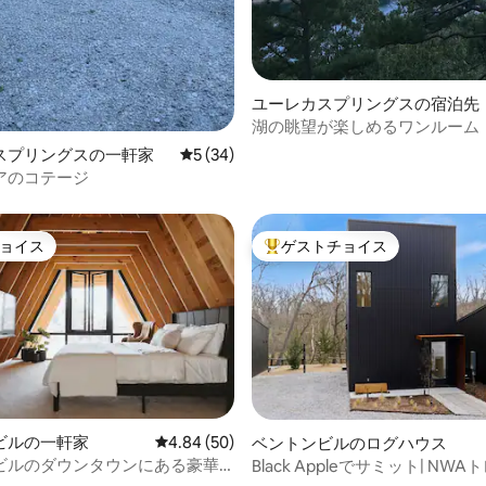
ユーレカスプリングスの宿泊先
湖の眺望が楽しめるワンルーム
スプリングスの一軒家
レビュー34件、5つ星中5つ星の平均評価
5 (34)
アのコテージ
ョイス
ゲストチョイス
ョイス
大好評のゲストチョイスです。
ビルの一軒家
レビュー50件、5つ星中4.84つ星の平均評価
4.84 (50)
ベントンビルのログハウス
ビルのダウンタウンにある豪華
Black Appleでサミット| NW
根の家