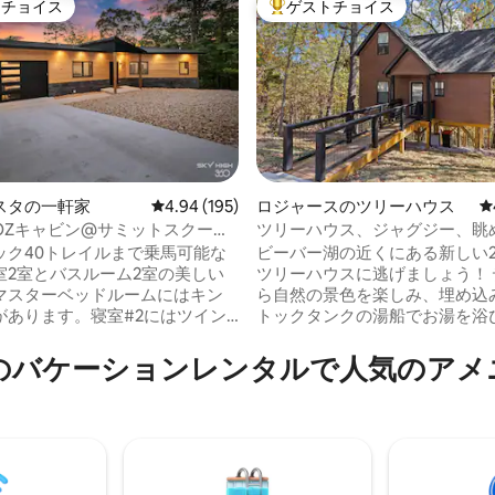
トチョイス
ゲストチョイス
ゲストチョイスです。
大好評のゲストチョイスです。
スタの一軒家
レビュー195件、5つ星中4.94つ星の平均評価
4.94 (195)
ロジャースのツリーハウス
レ
OZキャビン@サミットスクール
ツリーハウス、ジャグジー、眺
中4.97つ星の平均評価
ック40トレイルまで乗馬可能な
ビーバー湖の近くにある新しい
室2室とバスルーム2室の美しい
ツリーハウスに逃げましょう！ 
マスターベッドルームにはキン
ら自然の景色を楽しみ、埋め込
があります。寝室#2にはツイン
トックタンクの湯船でお湯を浴
2台あります。この宿泊施設には
暖炉で快適に過ごし、充実した
ウトベッドもあり、合計5名様が
で料理を作りましょう。 このユ
のバケーションレンタルで人気のアメ
ます。この家には、たくさんの
リトリートには、寝室2室（1室
ンモック、ペレットグリル（使
アクセスできるロフト）、ベッ
域の燃焼禁止を確認してくださ
り、5名様が宿泊できます。 高速W
してホットタブを備えた大きな
と、部屋ごとに気候を制御でき
キがあります。下の砂利エリア
プリット型HVACシステムを備
り多くの座席と焚き火台もあり
ロジャースのアトラクションに