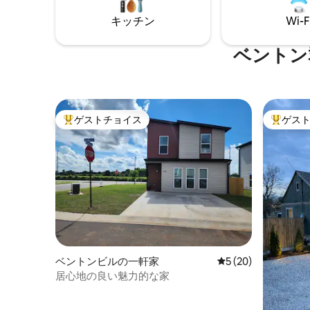
ます。ガ
ョンしたホームデコレーションのコレク
ード、リ
キッチン
Wi-F
ションなどを、Marrs Mercantileまたは
えたゲー
Marrs on Mainでご覧ください！
ベントン
ゲストチョイス
ゲス
大好評のゲストチョイスです。
大好評の
ベントンビルの一軒家
レビュー20件、5
5 (20)
居心地の良い魅力的な家