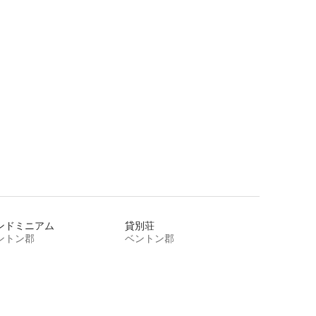
晴らしい景色
ンドミニアム
貸別荘
ントン郡
ベントン郡