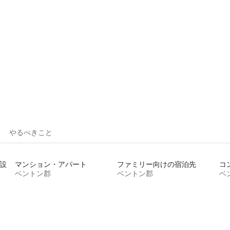
い| ダウンタウン
4.98つ星の平均評価
やるべきこと
設
マンション・アパート
ファミリー向けの宿泊先
コ
ベントン郡
ベントン郡
ベ