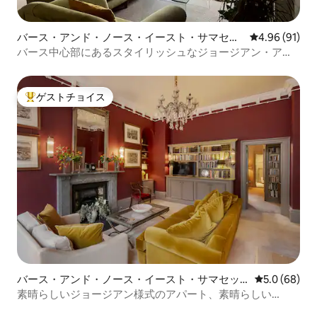
バース・アンド・ノース・イースト・サマセッ
レビュー91件
4.96 (91)
トのマンション・アパート
バース中心部にあるスタイリッシュなジョージアン・アパ
ートメント。
ゲストチョイス
大好評のゲストチョイスです。
バース・アンド・ノース・イースト・サマセッ
レビュー68
5.0 (68)
トのマンション・アパート
素晴らしいジョージアン様式のアパート、素晴らしい
Pulteney St+駐車場