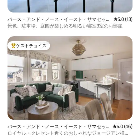
バース・アンド・ノース・イースト・サマセット
レビュー13
5.0 (13)
の一軒家
景色、駐車場、庭園が楽しめる明るい寝室3室のお部屋
ゲストチョイス
大好評のゲストチョイスです。
バース・アンド・ノース・イースト・サマセッ
レビュー46
5.0 (46)
トのマンション・アパート
ロイヤル・クレセント近くのおしゃれなジョージアン様式
の隠れ家