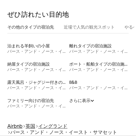
ぜひ訪⁠れ⁠た⁠い目⁠的⁠地
その他のタ⁠イ⁠プ⁠の宿⁠泊⁠先
近場で人気の観光スポット
やる
泊まれる羊飼いの小屋
離れタイプの宿泊施設
バース・アンド・ノース・イースト・サマセット
バース・アンド・ノース・イースト・サマセット
納屋タイプの宿泊施設
ボート・船舶タイプの宿泊施設
バース・アンド・ノース・イースト・サマセット
バース・アンド・ノース・イースト・サマセット
露天風呂・ジャグジー付きの宿泊施設
B&B
バース・アンド・ノース・イースト・サマセット
バース・アンド・ノース・イースト・サマセット
ファミリー向けの宿泊先
さらに表示
バース・アンド・ノース・イースト・サマセット
Airbnb
英国
イングランド
バース・アンド・ノース・イースト・サマセット