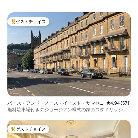
ゲストチョイス
大好評のゲストチョイスです。
バース・アンド・ノース・イースト・サマセ
レビュー571件
4.94 (571)
ットのコンドミニアム
無料駐車場付きのジョージアン様式の家のスタイリッシュ
なスイート
ゲストチョイス
大好評のゲストチョイスです。