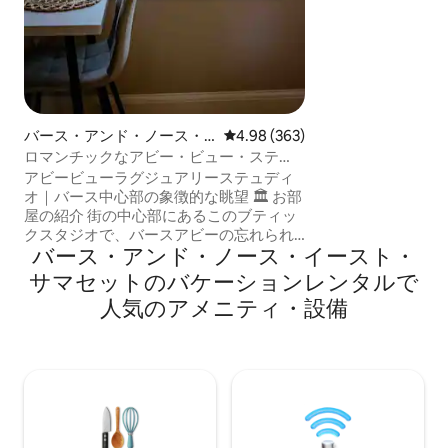
設計されたTherm
る通りを見下ろす
隠れ家です。 Thermae Oneでは、シンプ
ルさが美しさを生
うどよい感じがし
バース・アンド・ノース・
レビュー363件、5つ星中4.98
4.98 (363)
イースト・サマセットのマ
ロマンチックなアビー・ビュー・ステ
ンション・アパート
イ・ラグジュアリー・セントラル・バ
アビービューラグジュアリーステュディ
ス・フラット
オ｜バース中心部の象徴的な眺望 🏛 お部
屋の紹介 街の中心部にあるこのブティッ
クスタジオで、バースアビーの忘れられ
バース・アンド・ノース・イースト・
ない景色に目覚めましょう。グレードIの
ジョージアン様式の建物件にあるこのア
サマセットのバケーションレンタルで
パートは、歴史的な魅力と現代的な贅沢
人気のアメニティ・設備
が融合しています。外に出ると、ローマ
浴場、テルマエ・スパ、サウスゲート・
ショッピング、バス・スパ駅（0.3マイ
ル）までわずか数分です。 カップル、一
人旅に最適で、バースで最も人気のある
宿泊先の1つです。レビューは300件以上
あります。