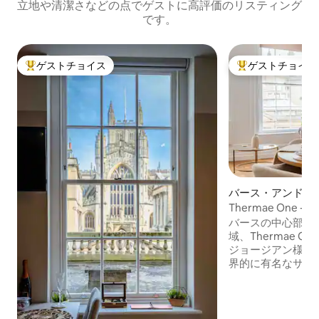
立地や清潔さなどの点でゲストに高評価のリスティング
です。
ゲストチョイス
ゲストチョイス
大好評のゲストチョイスです。
大好評のゲストチ
バース・アンド・
ースト・サマセッ
Thermae One
ョン・アパート
り、エレガント。
バースの中心部に
域、Thermae 
ジョージアン様式
界的に有名なサー
隣にあるこのブテ
ートは、時代を超
洗練性を融合させています
を排した細部にこ