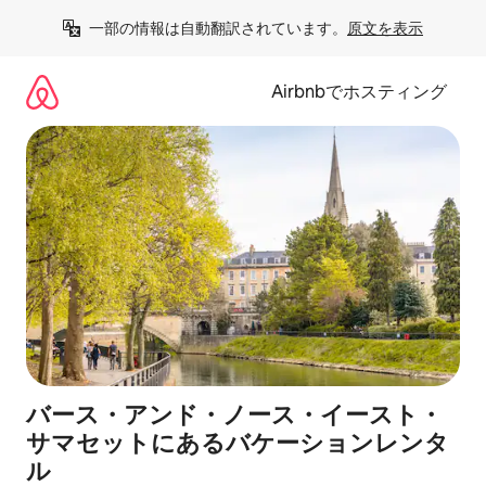
コ
一部の情報は自動翻訳されています。
原文を表示
ン
テ
ン
Airbnbでホスティング
ツ
に
ス
キ
ッ
プ
バース・アンド・ノース・イースト・
サマセットにあるバケーションレンタ
ル