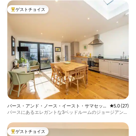
ゲストチョイス
大好評のゲストチョイスです。
バース・アンド・ノース・イースト・サマセット
レビュー27
5.0 (27)
の一軒家
バースにあるエレガントな3ベッドルームのジョージアン様
式の家。
ゲストチョイス
大好評のゲストチョイスです。