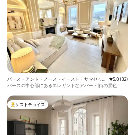
バース・アンド・ノース・イースト・サマセット
レビュー32
5.0 (32)
のマンション・アパート
バースの中心部にあるエレガントなアパート|街の景色
ゲストチョイス
大好評のゲストチョイスです。