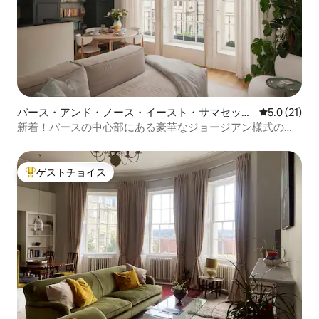
バース・アンド・ノース・イースト・サマセット
レビュー21
5.0 (21)
のマンション・アパート
新着！バースの中心部にある豪華なジョージアン様式のフ
ラット
ゲストチョイス
大好評のゲストチョイスです。