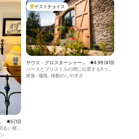
ゲストチョイス
大好評のゲストチョイスです。
サウス・グロスターシャーの
レビュー413件、5つ星
4.99 (413)
離れ
バースとブリストルの間に位置する5つ星
の納屋 - 露天風呂・ジャグジー
家族
·
価格
·
移動のしやすさ
ス
レビュー13件、5つ星中5つ星の平均評価
5 (13)
明るい寝
ン