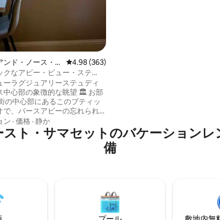
屋に最大4名様まで宿泊可能で
シャワールームと独立したバス
あります。 エレベーターアクセ
ています。バースの壮大な建築
すぐそばにあるテルマエスパか
数歩です。 割り当てられた駐車
ません。サウスゲートの駐車場
アンド・ノース・イ
レビュー363件、5つ星中4.98つ星の平均評価
4.98 (363)
めします。
サマセットのマンシ
ックなアビー・ビュー・ステ
パート
ジュアリー・セントラル・バ
ューラグジュアリーステュディ
ット
心部の象徴的な眺望 🏛 お部
オで、バースアビーの忘れられ
に目覚めましょう。グレードIの
ョン
·
価格
·
静か
ースト・サマセットのバケーションレ
アン様式の建物件にあるこのア
、歴史的な魅力と現代的な贅沢
備
ています。外に出ると、ローマ
ルマエ・スパ、サウスゲート・
ング、バス・スパ駅（0.3マイ
数分です。 カップル、一
適で、バースで最も人気のある
つです。レビューは300件以上
。
i
プール
敷地内無料駐