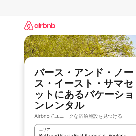
コ
ン
テ
ン
ツ
に
ス
キ
ッ
プ
バース・アンド・ノー
ス・イースト・サマセ
ットにあるバケーショ
ンレンタル
Airbnbでユニークな宿泊施設を見つける
エリア
検索結果が表示されたら、上下の矢印キーを使っ