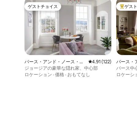
ゲストチョイス
ゲス
ゲストチョイス
大好評の
バース・アンド・ノース・イ
レビュー122件、5つ星
4.91 (122)
バース・
ースト・サマセットのマンシ
ースト・
ジョージアの豪華な隠れ家、中心部
バース中
ョン・アパート
ョン・ア
ョージア
ロケーション
·
価格
·
おもてなし
ロケーシ