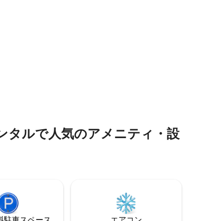
ーン・オースティン・センター-徒歩4分
、スイート
パルトニー橋-4分 ローマ浴場- 5分 バース
ルームが
寺院-5分 ザ・サーカス-5分
スを備え
と魅力が
らわずか
場はあり
をおすす
ンタルで人気のアメニティ・設
⁠車ス⁠ペ⁠ー⁠ス
エアコン