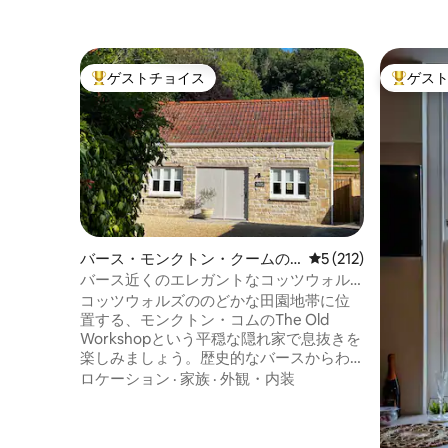
ゲストチョイス
ゲス
大好評のゲストチョイスです。
大好評の
バース・モンクトン・クームの
レビュー212件、5
5 (212)
コテージ
バース近くのエレガントなコッツウォル
ズの隠れ家｜駐車場と電気自動車
コッツウォルズののどかな田園地帯に位
置する、モンクトン・コムのThe Old
Workshopという平穏な隠れ家で息抜きを
楽しみましょう。歴史的なバースからわ
ずか数分の場所にある、美しく改装され
ロケーション
·
家族
·
外観・内装
たこの石造りのコテージは、ご家族やご
友人とゆったりと過ごすのに最適な、居
心地のよい隠れ家です。 玄関からすぐの