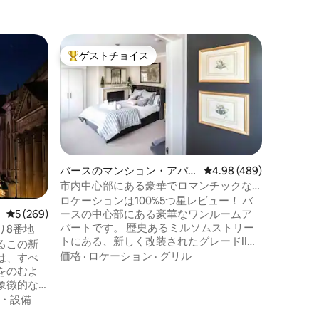
バース・
ゲストチョイス
ゲスト
大好評のゲストチョイスです。
ゲスト
ースト・
市街を見
施設
賑やかな
る、完璧
件です。 この素晴らしい物件は、テラス
からの眺
界遺産で
ロケーシ
できます
ペース、
バースのマンション・アパ
レビュー489件、5つ星
4.98 (489)
ドルーム、
ート
市内中心部にある豪華でロマンチックな5
ガントな
つ星の宿泊施設！
ロケーションは100%5つ星レビュー！ バ
の宝石で
ースの中心部にある豪華なワンルームア
レビュー269件、5つ星中5つ星の平均評価
5 (269)
カフェ、
パートです。 歴史あるミルソムストリー
たくさん
り8番地
トにある、新しく改装されたグレードII指
フレッシ
るこの新
定建造物の中にあります。 スタイリッシ
価格
·
ロケーション
·
グリル
は、すべ
ュなインテリア、超快適なキングサイズ
をのむよ
ベッド、70 MBPS Wi-Fi、Netflix付きテレ
象徴的な
ビ、暖炉、座席エリア、独立したキッチ
ころにあ
・設備
ンとバスルームが備わっています。 ジェ
た寝室2部