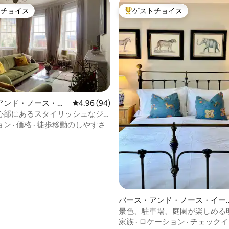
トチョイス
ゲストチョイス
ゲストチョイスです。
大好評のゲストチョイスです。
中4.91つ星の平均評価
アンド・ノース・イ
レビュー94件、5つ星中4.96つ星の平均評価
4.96 (94)
サマセットのマンシ
心部にあるスタイリッシュなジ
パート
ン・アパートメント。
ョン
·
価格
·
徒歩移動のしやすさ
バース・アンド・ノース・イー
ト・サマセットの一軒家
景色、駐車場、庭園が楽しめる
室3室のお部屋
家族
·
ロケーション
·
チェックイ