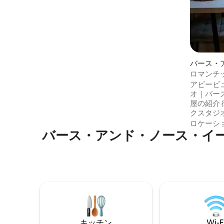
素晴らしい散策コースやサイクリングコ
ースを楽しんだり、絵画のように美しい
村にある居心地のよいパブや運河沿いの
カフェを訪れたりできます。 The Old
Workshopには、専用のパティオガーデ
ン、超高速Wi-Fi、無料駐車場、電気自動
車用充電器が備わっています。
バース・
ースト・
ロマンチ
ョン・ア
イ・ラグ
アビービ
ス・フラ
オ｜バース中
屋の紹介 街の中心部にあるこのブティッ
クスタジ
ない景色
ロケーシ
バース・アンド・ノース・イ
ジョージ
パートは
が融合し
浴場、テ
ショッピ
ル）までわずか
人旅に最
宿泊先の1
あります
キッチン
Wi-F