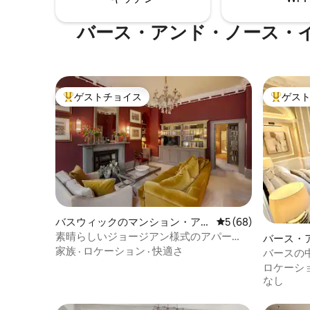
バース・アンド・ノース・
ゲストチョイス
ゲス
大好評のゲストチョイスです。
大好評の
バスウィックのマンション・アパ
レビュー68件、5
5 (68)
ート
素晴らしいジョージアン様式のアパー
バース・
ト、素晴らしいPulteney St+駐車場
家族
·
ロケーション
·
快適さ
ト・サマ
バースの
パート
ート|街の
ロケーシ
なし