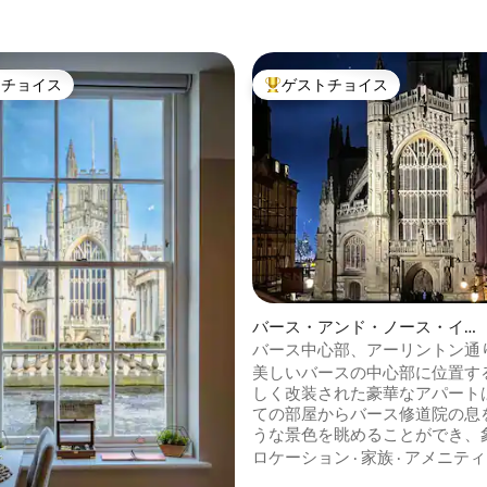
トチョイス
ゲストチョイス
ゲストチョイスです。
大好評のゲストチョイスです。
つ星中5つ星の平均評価
バース・アンド・ノース・イー
スト・サマセットのコンドミニ
バース中心部、アーリントン通
アム
美しいバースの中心部に位置す
しく改装された豪華なアパート
ての部屋からバース修道院の息
うな景色を眺めることができ、
ローマ浴場からわずか数歩のと
ロケーション
·
家族
·
アメニティ
ります。アパートは、広々とし