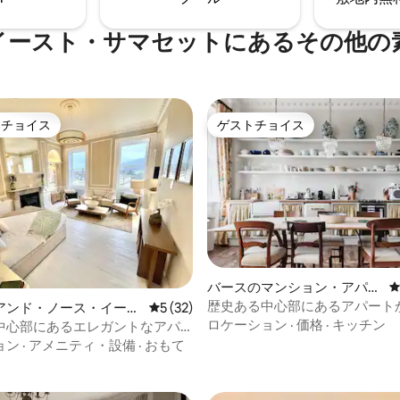
イースト・サマセットにあるその他の
トチョイス
ゲストチョイス
ゲストチョイスです。
ゲストチョイス
つ星中5つ星の平均評価
バースのマンション・アパー
ト
歴史ある中心部にあるアパート
アンド・ノース・イース
レビュー32件、5つ星中5つ星の平均評価
5 (32)
マ浴場まで徒歩
ロケーション
·
価格
·
キッチン
セットのマンション・ア
中心部にあるエレガントなアパ
景色
ョン
·
アメニティ・設備
·
おもて