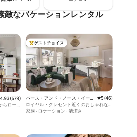
素敵なバケーションレンタル
ゲストチョイス
大好評のゲストチョイスです。
バース・アンド・ノース・イース
レビュー46件、5
5 (46)
レビュー579件、5つ星中4.93つ星の平均評価
4.93 (579)
ト・サマセットのマンション・ア
ロイヤル・クレセント近くのおしゃれな
からロー
パート
ジョージアン様式の隠れ家
家族
·
ロケーション
·
清潔さ