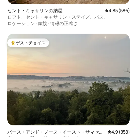
セント・キャサリンの納屋
レビュー586件
4.85 (586)
ロフト、セント・キャサリン・ステイズ、バス。
ロケーション
·
家族
·
情報の正確さ
ゲストチョイス
大好評のゲストチョイスです。
バース・アンド・ノース・イースト・サマセッ
レビュー358
4.9 (358)