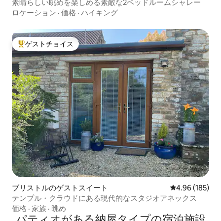
トの離れ
素晴らしい眺めを楽しめる素敵な2ベッドルームシャレー
ロケーション
·
価格
·
ハイキング
ゲストチョイス
大好評のゲストチョイスです。
ブリストルのゲストスイート
レビュー185件
4.96 (185)
テンプル・クラウドにある現代的なスタジオアネックス
価格
·
家族
·
眺め
パティオがある納屋タイプの宿泊施設