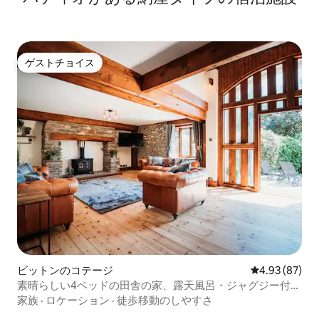
ゲストチョイス
ゲストチョイス
ビットンのコテージ
レビュー87件
4.93 (87)
素晴らしい4ベッドの田舎の家、露天風呂・ジャグジー付き
の湯付き
家族
·
ロケーション
·
徒歩移動のしやすさ