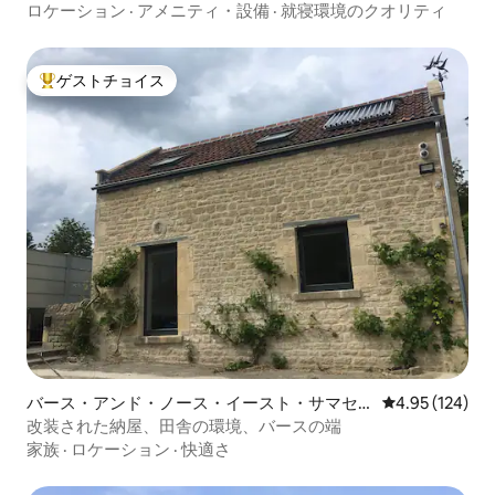
コテージ
ロケーション
·
アメニティ・設備
·
就寝環境のクオリティ
ゲストチョイス
大好評のゲストチョイスです。
バース・アンド・ノース・イースト・サマセ
レビュー124件
4.95 (124)
ットの一軒家
改装された納屋、田舎の環境、バースの端
家族
·
ロケーション
·
快適さ