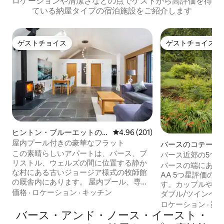
ロケーションや清潔さなどの点でゲストから高評価を得
ている納屋タイプの宿泊施設をご紹介します
ゲストチョイス
ゲストチョイス
ゲストチョイス
ゲストチョイス
ヒントン・ブルーエットの
レビュー201件、5つ星中4.96
4.96 (201)
マンション・アパート
屋内プール付きの豪華なフラット
バースのコテージ
この素晴らしいアパートは、バース、ブ
バース近郊の5つ
リストル、ウェルズの間に位置する静か
レー
バースの端にある
な村にある古いジョージア様式の牧師館
AA 5つ星評価の
の厩舎内にあります。 屋内プール、専用
す。カップルや若
の中庭と庭園、お車2台分の駐車場を備え
価格
·
ロケーション
·
キッチン
ダブル/ツインベ
たこの宿泊施設は、歴史的な環境がもた
ベッド、ポータブ
ロケーション
·
家
らす贅沢さと、完全にモダンなフラット
バース・アンド・ノース・イースト・
ドを備えた特大の
がもたらす利便性を兼ね備えています。
可能） 広いリビ