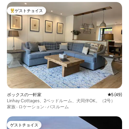
ゲストチョイス
大好評のゲストチョイスです。
ボックスの一軒家
レビュー4
5 (49)
Linhay Cottages、2ベッドルーム、犬同伴OK。（2号）
家族
·
ロケーション
·
バスルーム
ゲストチョイス
ゲストチョイス