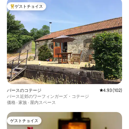
ゲストチョイス
大好評のゲストチョイスです。
バースのコテージ
レビュー102件
4.93 (102)
バース近郊のワーフィンガーズ・コテージ
価格
·
家族
·
屋内スペース
ゲストチョイス
ゲストチョイス