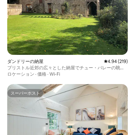
ダンドリーの納屋
レビュー219件
4.94 (219)
ブリストル近郊の広々とした納屋でチュー・バレーの眺望
を楽しめます
ロケーション
·
価格
·
Wi-Fi
スーパーホスト
スーパーホスト