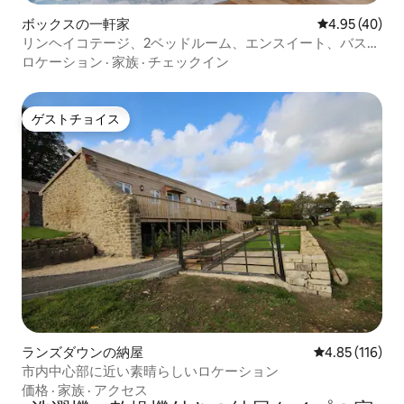
ボックスの一軒家
レビュー40件
4.95 (40)
リンヘイコテージ、2ベッドルーム、エンスイート、バス
（No.3）
ロケーション
·
家族
·
チェックイン
ゲストチョイス
ゲストチョイス
ランズダウンの納屋
レビュー116件
4.85 (116)
市内中心部に近い素晴らしいロケーション
価格
·
家族
·
アクセス