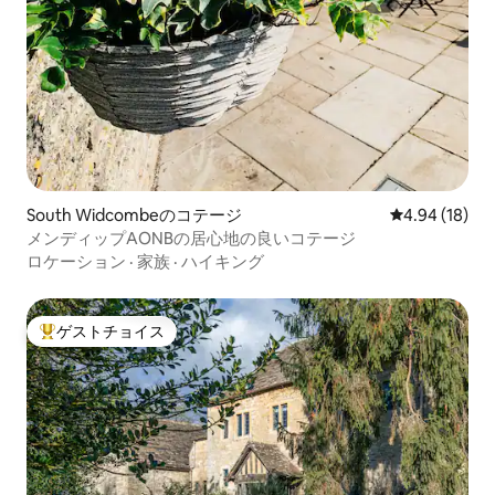
South Widcombeのコテージ
レビュー18件
4.94 (18)
メンディップAONBの居心地の良いコテージ
ロケーション
·
家族
·
ハイキング
ゲストチョイス
大好評のゲストチョイスです。