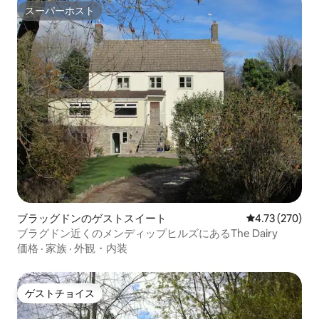
スーパーホスト
スーパーホスト
ブラッグドンのゲストスイート
レビュー270件
4.73 (270)
ブラグドン近くのメンディップヒルズにあるThe Dairy
価格
·
家族
·
外観・内装
ゲストチョイス
ゲストチョイス