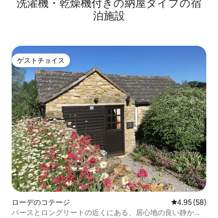
洗濯機・乾燥機付きの納屋タイプの宿
泊施設
ゲストチョイス
ゲストチョイス
ローデのコテージ
レビュー58件
4.95 (58)
バースとロングリートの近くにある、居心地の良い静かな