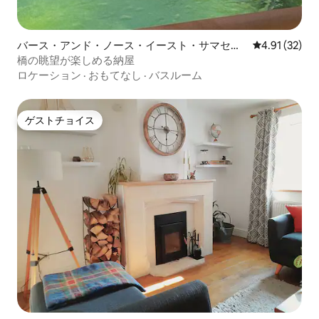
バース・アンド・ノース・イースト・サマセッ
レビュー32件
4.91 (32)
トの納屋
橋の眺望が楽しめる納屋
ロケーション
·
おもてなし
·
バスルーム
ゲストチョイス
ゲストチョイス