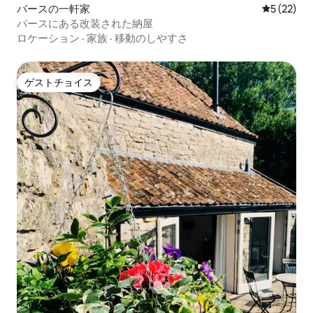
バースの一軒家
レビュー2
5 (22)
バースにある改装された納屋
ロケーション
·
家族
·
移動のしやすさ
ゲストチョイス
ゲストチョイス