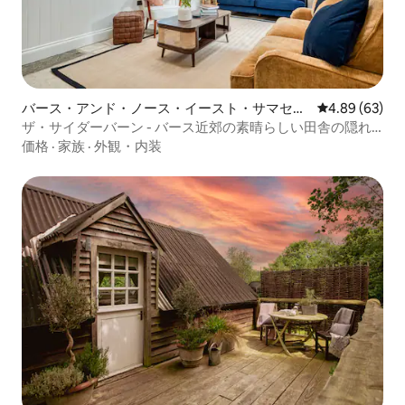
バース・アンド・ノース・イースト・サマセッ
レビュー63件
4.89 (63)
トの納屋
ザ・サイダーバーン - バース近郊の素晴らしい田舎の隠れ
家！
価格
·
家族
·
外観・内装