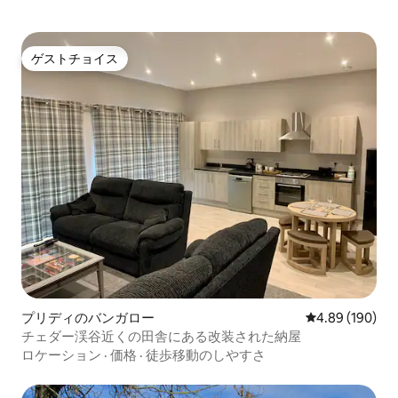
ゲストチョイス
ゲストチョイス
プリディのバンガロー
レビュー190件
4.89 (190)
チェダー渓谷近くの田舎にある改装された納屋
ロケーション
·
価格
·
徒歩移動のしやすさ