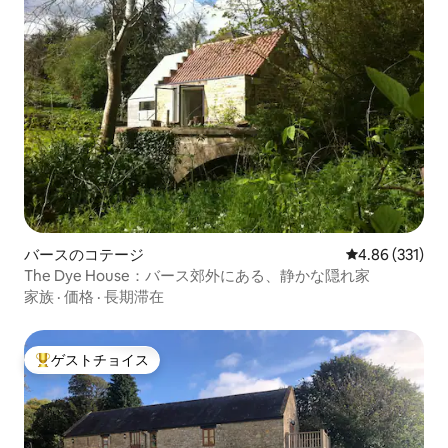
バースのコテージ
レビュー331件
4.86 (331)
The Dye House：バース郊外にある、静かな隠れ家
家族
·
価格
·
長期滞在
ゲストチョイス
大好評のゲストチョイスです。