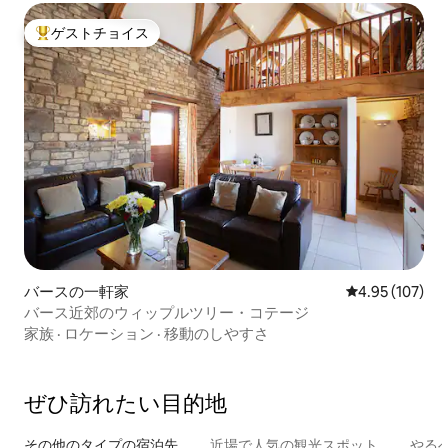
ゲストチョイス
大好評のゲストチョイスです。
バースの一軒家
レビュー107件
4.95 (107)
バース近郊のウィップルツリー・コテージ
家族
·
ロケーション
·
移動のしやすさ
ぜひ訪⁠れ⁠た⁠い目⁠的⁠地
その他のタ⁠イ⁠プ⁠の宿⁠泊⁠先
近場で人気の観光スポット
やる