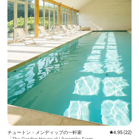
チュートン・メンディップの一軒家
レビュー22件
4.95 (22)
「The Garden House at Lilycombe Farm」