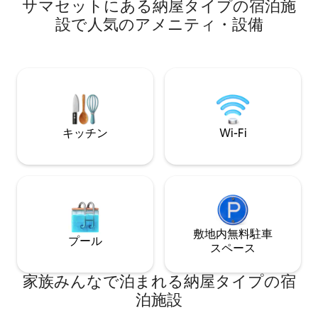
サマセットにある納屋タイプの宿泊施
また、私道の終わりからわずか数ヤード
シャワー/トイレは
設で人気のアメニティ・設備
の場所に、水曜日から日曜日まで営業す
速ブロードバンド
る居心地の良いパブがあり、近くには他
ベキュー。 追加
のパブもあります。ロマンチックな隠れ
ください）：ジャ
家として、または4人家族向けの宿泊施設
食。 徒歩圏内：
です。プールに関する情報については、
（バースまで10分
「その他の情報」をご確認ください。
+人気パブ、イフ
ー城。
キッチン
Wi-Fi
敷地内無料駐⁠車
プール
ス⁠ペ⁠ー⁠ス
家族みんなで泊まれる納屋タイプの宿
泊施設