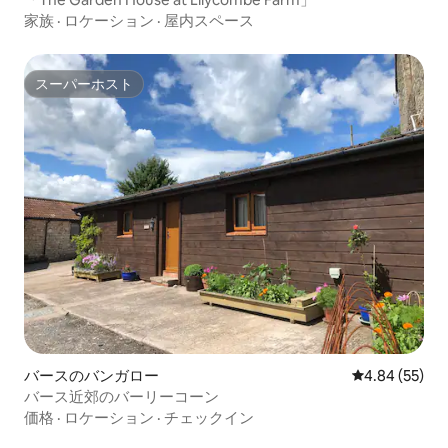
家族
·
ロケーション
·
屋内スペース
スーパーホスト
スーパーホスト
バースのバンガロー
レビュー55件
4.84 (55)
バース近郊のバーリーコーン
価格
·
ロケーション
·
チェックイン