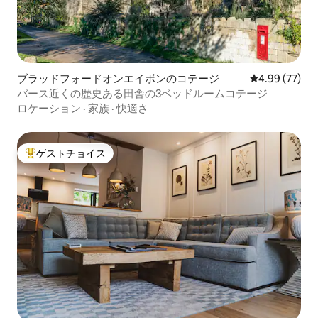
ブラッドフォードオンエイボンのコテージ
レビュー77件
4.99 (77)
バース近くの歴史ある田舎の3ベッドルームコテージ
ロケーション
·
家族
·
快適さ
ゲストチョイス
大好評のゲストチョイスです。