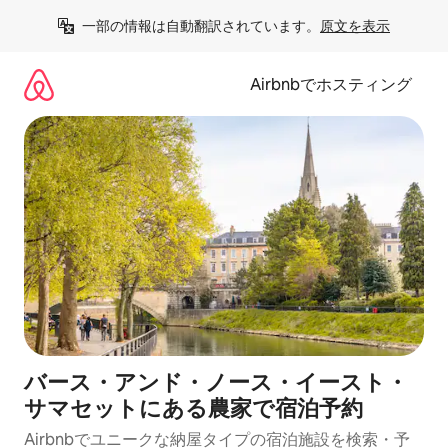
コ
一部の情報は自動翻訳されています。
原文を表示
ン
テ
ン
Airbnbでホスティング
ツ
に
ス
キ
ッ
プ
バース・アンド・ノース・イースト・
サマセットにある農家で宿泊予約
Airbnbでユニークな納屋タイプの宿泊施設を検索・予