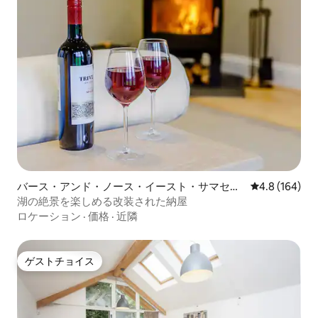
バース・アンド・ノース・イースト・サマセッ
レビュー164
4.8 (164)
トのコテージ
湖の絶景を楽しめる改装された納屋
ロケーション
·
価格
·
近隣
ゲストチョイス
ゲストチョイス