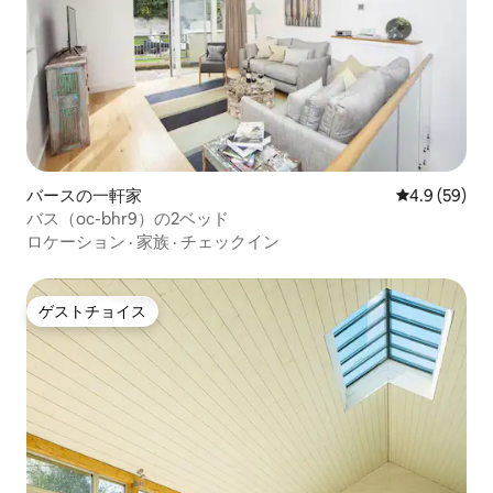
バースの一軒家
レビュー59
4.9 (59)
バス（oc-bhr9）の2ベッド
ロケーション
·
家族
·
チェックイン
ゲストチョイス
ゲストチョイス