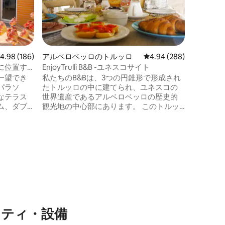
窟）のB
徴を保ち
います。
い、穏や
候、有名
積みの壁
レビュー186件、5つ星中4.98つ星の平均評価
4.98 (186)
アルベロベッロのトルッロ
レビュー288件、5つ星
4.94 (288)
い。 数
部に位置す
EnjoyTrulli B&B -ユネスコサイト
トルッリ
一望でき
私たちのB&Bは、3つの円錐形で形成され
ル、カス
パラソ
たトルッロの中に建てられ、ユネスコの
岸、イオ
なテラス
世界遺産であるアルベロベッロの歴史的
ム、ダブ
観光地の中心部にあります。 このトルッ
ルーム、シ
ロは最近改装され、現代的な快適さを犠
タブ付き
牲にすることなく、建物の歴史的および
ム、テレビ
建築的特徴をすべて尊重しています。 さ
、冷蔵
らに、お客様専用の大きな庭があり、露
ヒーメー
天風呂・ジャグジーもご利用いただけま
位置し、
す。 毎朝、お部屋にてMamma Nunziaが
ピングに
親切にご用意したフルブレックファスト
ーミナル
をお召し上がりいただけます。
ニティ・設備