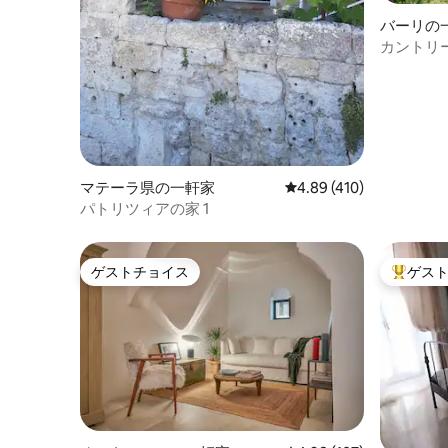
バーリの
カントリー
マテーラ県の一軒家
レビュー410件、5つ星
4.89 (410)
パトリツィアの家 1
ゲストチョイス
ゲス
ゲストチョイス
大好評の