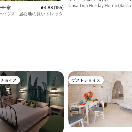
Casa Tina Holiday Home (Sasso
一軒家
レビュー156件、5つ星中4.88つ星の平均評価
4.88 (156)
ハウス - 居心地の良いトレッタ
中4.89つ星の平均評価
トチョイス
ゲストチョイス
ゲストチョイスです。
ゲストチョイス