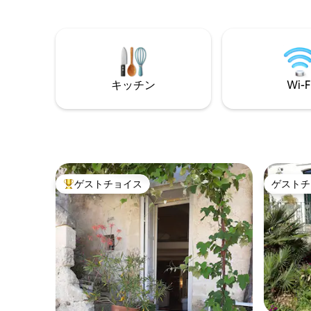
れ、すべ
います。
梁があり
のメイン
あります
ムの枕。
キッチン
Wi-F
あたりの料
ゲストチョイス
ゲストチ
大好評のゲストチョイスです。
ゲストチ