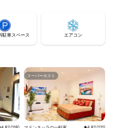
⁠車ス⁠ペ⁠ー⁠ス
エアコン
スーパーホスト
スーパーホスト
レビュー118件、5つ星中4.82つ星の平均評価
4.82 (118)
マドンネッラの一軒家
レビュー121件、5つ星
4.82 (121)