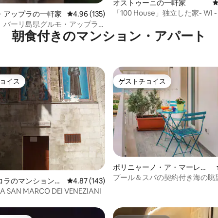
中4.98つ星の平均評価
オストゥーニの一軒家
「100 House」独立した家- WI -
・アップラの一軒家
レビュー135件、5つ星中4.96つ星の平均評価
4.96 (135)
、バーリ島県グルモ・アップラ
朝食付きのマンション・アパート
ャラリー1
ョイス
ゲストチョイス
ョイス
ゲストチョイス
中4.99つ星の平均評価
ポリニャーノ・ア・マーレの
マンション・アパート
プール＆スパの契約付き海の眺
コラのマンション・
レビュー143件、5つ星中4.87つ星の平均評価
4.87 (143)
な住まい
A SAN MARCO DEI VENEZIANI