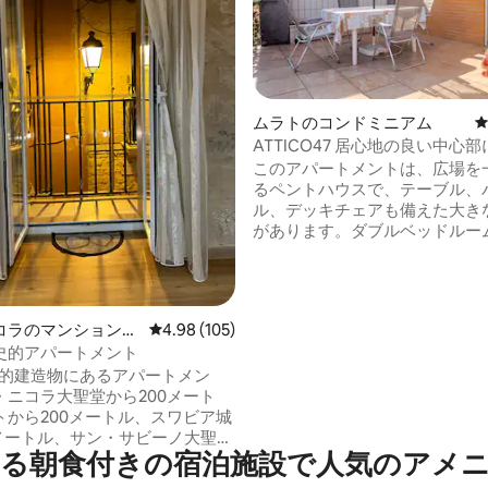
ムラトのコンドミニアム
中4.99つ星の平均評価
ATTICO47 居心地の良い中心
るペントハウス
このアパートメントは、広場を
るペントハウスで、テーブル、
ル、デッキチェアも備えた大き
があります。ダブルベッドルー
ルベッドのある2番目のベッド
ャワー付きのバスルームとバス
のバスルームの2つのバスルー
とソファのあるリビングルーム
コラのマンション・
レビュー105件、5つ星中4.98つ星の平均評価
4.98 (105)
庫、電子レンジ、やかん、コー
史的アパートメント
カーのあるキッチン。 中心部に
史的建造物にあるアパートメン
街を訪れるのに便利で、ショッ
・ニコラ大聖堂から200メート
も理想的です。 中央駅と空港タ
トから200メートル、スワビア城
まで600m
0メートル、サン・サビーノ大聖堂
る朝食付きの宿泊施設で人気のアメ
0メートル。キッチンとバスルーム
2つのベッドルームから構成さ