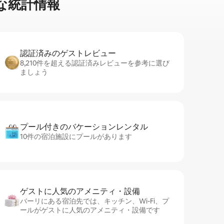
な統⁠計⁠情⁠報
認証済みのゲ⁠ス⁠ト⁠レ⁠ビ⁠ュ⁠ー
8,210件を超える認証済みレビューを参考に選び
ましょう
プール付きのバ⁠ケ⁠ー⁠シ⁠ョ⁠ンレ⁠ン⁠タ⁠ル
10件の宿泊施設にプールがあります
ゲストに人⁠気⁠のア⁠メ⁠ニ⁠テ⁠ィ・設⁠備
バーリにある宿泊先では、キッチン、Wi-Fi、プ
ールがゲストに人気のアメニティ・設備です