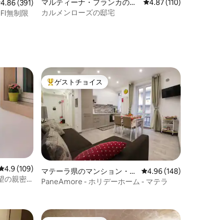
マルティーナ・フランカの一
レビュー110件、5つ星
4.87 (110)
レビュー391件、5つ星中4.86つ星の平均評価
4.86 (391)
軒家
カルメンローズの邸宅
 FI無制限
ゲストチョイス
大好評のゲストチョイスです。
レビュー109件、5つ星中4.9つ星の平均評価
4.9 (109)
マテーラ県のマンション・ア
レビュー148件、5つ星
4.96 (148)
望の親密
パート
PaneAmore - ホリデーホーム - マテラ