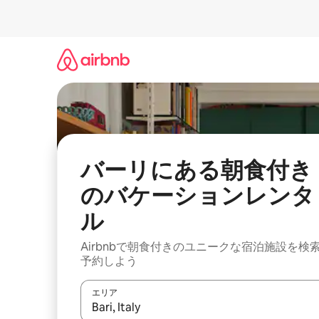
コ
ン
テ
ン
ツ
に
ス
キ
ッ
プ
バーリにある朝食付き
のバケーションレンタ
ル
Airbnbで朝食付きのユニークな宿泊施設を検
予約しよう
エリア
検索結果が表示されたら、上下の矢印キーを使っ