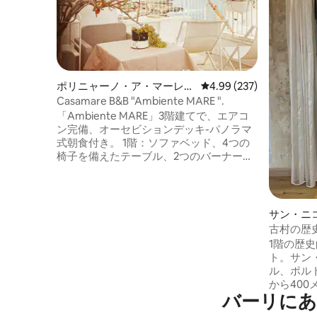
ポリニャーノ・ア・マーレの
レビュー237件、5つ星
4.99 (237)
マンション・アパート
Casamare B&B "Ambiente MARE ".
「Ambiente MARE」3階建てで、エアコ
ン完備、オーセビションデッキ-パノラマ
式朝食付き。 1階：ソファベッド、4つの
椅子を備えたテーブル、2つのバーナーと
冷蔵庫を備えたキッチンエリア、エアコ
ン、液晶テレビ。 2階：寝室、専用バスル
ーム、ライティングデスク、エアコン。 3
階：海に面したデッキ、テーブルと木製
サン・ニ
の椅子は、邪魔されずにリラックスして
アパート
古村の歴
食事を楽しむのに適しています。 持続可
1階の歴
能な回復のために、石、木材、石灰な
ト。サン
ど、当社の伝統の一部であり、環境への
ル、ポル
影響が低い素材が使用されています。
から40
バーリにあ
から40
を備えた