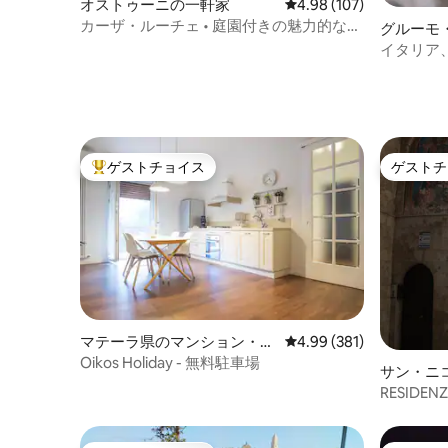
オストゥーニの一軒家
レビュー107件、5つ星
4.98 (107)
カーザ・ルーチェ • 庭園付きの魅力的な住
グルーモ
まい
イタリア
にあるギ
ゲストチョイス
ゲストチ
大好評のゲストチョイスです。
ゲストチ
マテーラ県のマンション・ア
レビュー381件、5つ星
4.99 (381)
パート
Oikos Holiday - 無料駐車場
サン・ニ
アパート
RESIDENZ