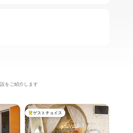
設をご紹介します
ノーチの
ゲストチョイス
ゲス
大好評のゲストチョイスです。
大好評
ユニーク
囲まれた
緑豊かで
ーブ畑に