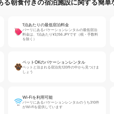
る朝⁠食⁠付⁠き⁠の宿⁠泊⁠施⁠設⁠に関⁠す⁠る簡⁠単⁠
1泊あたりの最⁠低⁠宿⁠泊⁠料⁠金
バーリにあるバケーションレンタルの最低宿泊
料金は、1泊あたり¥3,156 JPYです（税・手数料
を除く）
ペットOKのバ⁠ケ⁠ー⁠シ⁠ョ⁠ンレ⁠ン⁠タ⁠ル
ペットと泊まれる宿泊先120件の中から見つけま
しょう
Wi-Fiを利⁠用⁠可⁠能
バーリにあるバケーションレンタルのうち310件
がWi-Fiを提供しています