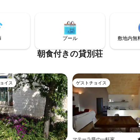
てリビングの石柱で改装されて
天井にはオリジナルの1800本の
、2つのバルコニーがあり、世界
チャンネルがある衛星テレビが
。マットレスとメモリーフォー
 静かなエリア。公共駐車場の1泊
i
プール
敷地内無料駐
金は€ 12です。
朝食付きの貸別荘
ョイス
ゲストチョイス
ョイス
ゲストチョイス
マテーラ県の一軒家