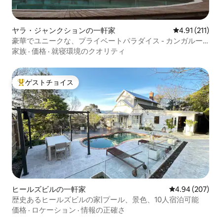
ヤラ・ジャンクションの一軒家
レビュー211
4.91 (211)
豪華でユニークな、プライベートパラダイス - カンガルー
マナー
家族
·
価格
·
就寝環境のクオリティ
ゲストチョイス
大好評のゲストチョイスです。
ヒールズビルの一軒家
レビュー207件
4.94 (207)
歴史あるヒールズビルの家|プール、景色、10人宿泊可能
価格
·
ロケーション
·
情報の正確さ