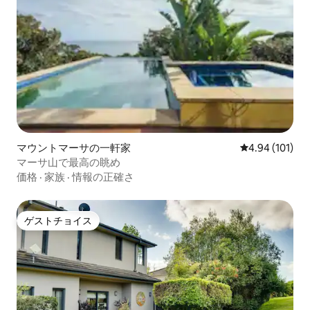
マウントマーサの一軒家
レビュー101件
4.94 (101)
マーサ山で最高の眺め
価格
·
家族
·
情報の正確さ
ゲストチョイス
ゲストチョイス