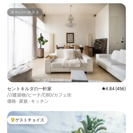
スーパーホスト
スーパーホスト
セントキルダの一軒家
レビュー456件
4.84 (456)
///建築物/ビーチ/CBD/カフェ街
価格
·
家族
·
キッチン
ゲストチョイス
大好評のゲストチョイスです。