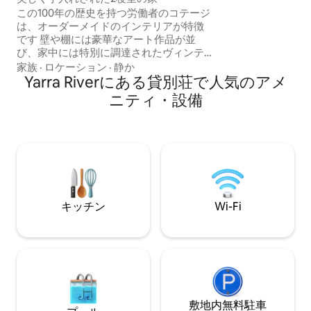
渡せる窓際の椅子
この100年の歴史を持つ労働者のコテージ
は、オーダーメイドのインテリアが特徴
です 壁や棚には豪華なアート作品が並
び、家中には特別に調達されたヴィンテ
ージ作品が散りばめられています。ベッ
家族
·
ロケーション
·
静か
ドには豪華なリネンが敷かれており、ラ
Yarra Riverにある貸別荘で人気のアメ
ウンジには3人掛けのソファがあり、そこ
ニティ・設備
から立ち上がりたくないかもしれませ
ん。 サウス・メルボルン・マーケットの
向かいに位置し、アルバートパーク湖ま
で徒歩圏内で、CBDまではトラムですぐ
です。 注意-テレビはありませんので、必
要に応じてデバイスをお持ちください。
キッチン
Wi-Fi
敷地内無料駐⁠車