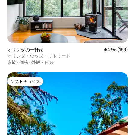
オリンダの一軒家
レビュー169件
4.96 (169)
オリンダ・ウッズ・リトリート
家族
·
価格
·
外観・内装
ゲストチョイス
ゲストチョイス