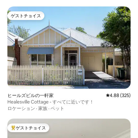
ゲストチョイス
ゲストチョイス
ヒールズビルの一軒家
レビュー325件
4.88 (325)
Healesville Cottage - すべてに近いです！
ロケーション
·
家族
·
ペット
ゲストチョイス
大好評のゲストチョイスです。