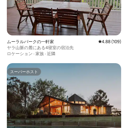
ムーラルバークの一軒家
レビュー109件
4.88 (109)
ヤラ山脈の麓にある4寝室の宿泊先
ロケーション
·
家族
·
近隣
スーパーホスト
スーパーホスト