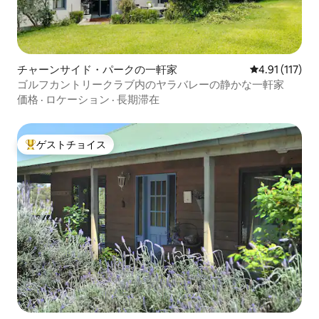
チャーンサイド・パークの一軒家
レビュー117
4.91 (117)
ゴルフカントリークラブ内のヤラバレーの静かな一軒家
価格
·
ロケーション
·
長期滞在
ゲストチョイス
大好評のゲストチョイスです。