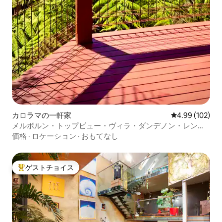
カロラマの一軒家
レビュー102件
4.99 (102)
メルボルン・トップビュー・ヴィラ・ダンデノン・レンジ
ズ・オーストラリア
価格
·
ロケーション
·
おもてなし
ゲストチョイス
大好評のゲストチョイスです。