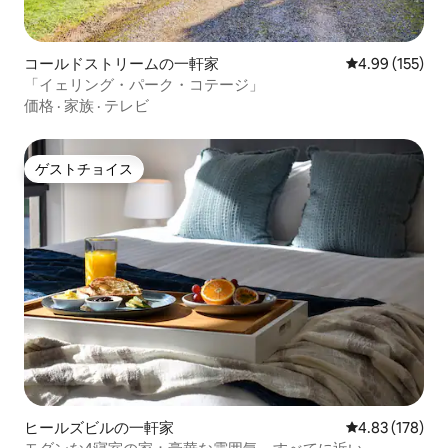
コールドストリームの一軒家
レビュー155件
4.99 (155)
「イェリング・パーク・コテージ」
価格
·
家族
·
テレビ
ゲストチョイス
ゲストチョイス
ヒールズビルの一軒家
レビュー178件
4.83 (178)