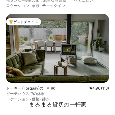
モダンな4寝室の家：豪華な雰囲気、すべてに近い
ロケーション
·
家族
·
チェックイン
ゲストチョイス
大好評のゲストチョイスです。
トーキー (Torquay)の一軒家
レビュー113件
4.96 (113)
ビーチハウスでの休暇
ロケーション
·
価格
·
静か
まるまる貸切の一軒家