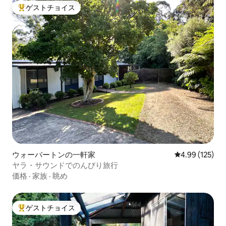
ゲストチョイス
大好評のゲストチョイスです。
ウォーバートンの一軒家
レビュー125件
4.99 (125)
ヤラ・サウンドでのんびり旅行
価格
·
家族
·
眺め
ゲストチョイス
大好評のゲストチョイスです。