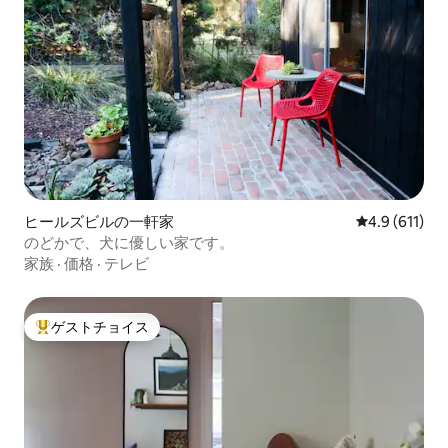
ヒールズビルの一軒家
レビュー611
4.9 (611)
のどかで、犬に優しい家です。
家族
·
価格
·
テレビ
ゲストチョイス
大好評のゲストチョイスです。