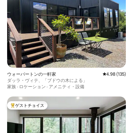
ウォーバートンの一軒家
レビュー135件
4.98 (135)
ダッラ・ヴィテ、「ブドウの木による」
家族
·
ロケーション
·
アメニティ・設備
ゲストチョイス
大好評のゲストチョイスです。