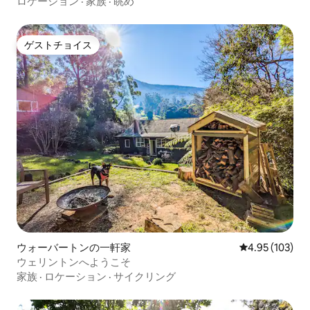
ロケーション
·
家族
·
眺め
ゲストチョイス
ゲストチョイス
ウォーバートンの一軒家
レビュー103件
4.95 (103)
ウェリントンへようこそ
家族
·
ロケーション
·
サイクリング