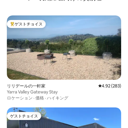
ゲストチョイス
大好評のゲストチョイスです。
リリデールの一軒家
レビュー283件
4.92 (283)
Yarra Valley Gateway Stay
ロケーション
·
価格
·
ハイキング
ゲストチョイス
ゲストチョイス