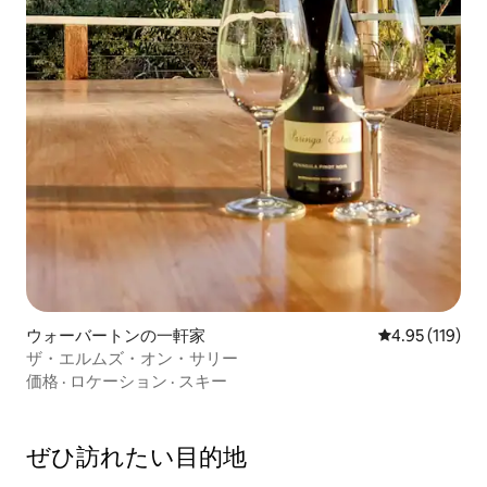
ウォーバートンの一軒家
レビュー119件
4.95 (119)
ザ・エルムズ・オン・サリー
価格
·
ロケーション
·
スキー
ぜひ訪⁠れ⁠た⁠い目⁠的⁠地