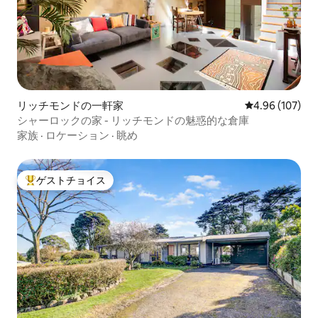
リッチモンドの一軒家
レビュー107件
4.96 (107)
シャーロックの家 - リッチモンドの魅惑的な倉庫
家族
·
ロケーション
·
眺め
ゲストチョイス
大好評のゲストチョイスです。