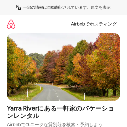
コ
一部の情報は自動翻訳されています。
原文を表示
ン
テ
ン
Airbnbでホスティング
ツ
に
ス
キ
ッ
プ
Yarra Riverにある一軒家のバケーショ
ンレンタル
Airbnbでユニークな貸別荘を検索・予約しよう