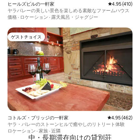
ヒールズビルの一軒家
レビュー410件
4.95 (410)
ヤラバレーの美しい景色を楽しめる素敵なファームハウス
価格
·
ロケーション
·
露天風呂・ジャグジー
ゲストチョイス
ゲストチョイス
コトルズ・ブリッジの一軒家
レビュー462件
4.95 (462)
ヤラ・バレーのストーンヒルで癒やしのリトリート体験
ロケーション
·
家族
·
近隣
中・長期滞在向けの貸別荘