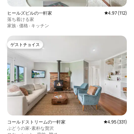
ヒールズビルの一軒家
レビュー112
4.97 (112)
落ち着ける家
家族
·
価格
·
キッチン
ゲストチョイス
ゲストチョイス
コールドストリームの一軒家
レビュー331件
4.95 (331)
ぶどうの家-素朴な贅沢