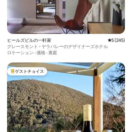
ヒールズビルの一軒家
レビュー24
5 (245)
グレースモント - ヤラバレーのデザイナーズホテル
ロケーション
·
価格
·
裏庭
ゲストチョイス
大好評のゲストチョイスです。