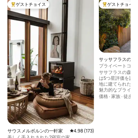
ゲストチョイス
ゲストチョイス
大好評のゲストチョイスです。
大好評のゲストチ
サッサフラスの一
プライベートコテ
森の中にある1/2
ササフラスの森の中心
コテージ
は5つ星評価を誇
地に建てられたこ
魅力的なプライベ
しめるように完璧
価格
·
家族
·
徒歩移
の窓など、贅沢な
ます。その他の贅
テレビ/暖房、天
ステム、オープン
プ、ラテックスの
サウスメルボルンの一軒家
レビュー173件、5つ星中4.98
4.98 (173)
独立したキッチン
パ式ランドリー、
美しく手入れされた2寝室の家