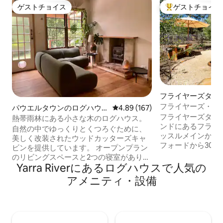
ゲストチョイス
ゲストチョイス
ゲストチョイス
大好評のゲストチ
フライヤーズタウ
ウス
フライヤーズ・ハ
パウエルタウンのログハウ
レビュー167件、5つ星中4.89
4.89 (167)
フライヤーズタウ
ス
熱帯雨林にある小さな木のログハウス。
ンドにあるフライ
自然の中でゆっくりとくつろぐために、
ッスルメインから
美しく改装されたウッドカッターズキャ
フォードから30
ビンを提供しています。 オープンプラン
スから5分です。 
のリビングスペースと2つの寝室があり、
コースやマウンテ
Yarra Riverにあるログハウスで人気の
メインにはキングサイズのベッドがあり
ぐそこにあります
ます。 コテージガーデンを見渡せる美し
アメニティ・設備
クスして、庭、プ
いサンルームには、ピアノと机がありま
こともできます。
す。創造的な作家の隠れ家に最適です。
域の中心部には、
アンティークのクローフットバスタブで
ティ、アート、フ
木々を見上げながらリラックスし、レコ
素晴らしいカフェ