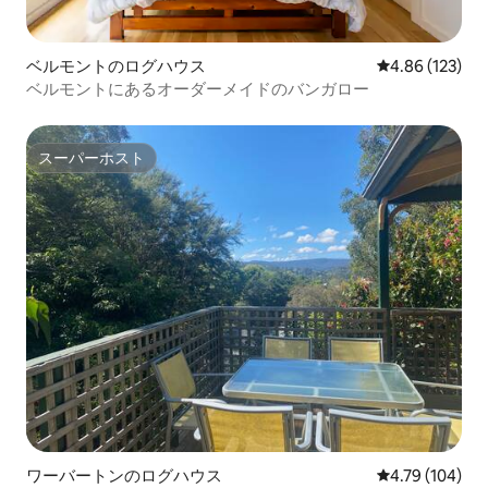
ベルモントのログハウス
レビュー123件
4.86 (123)
ベルモントにあるオーダーメイドのバンガロー
スーパーホスト
スーパーホスト
ワーバートンのログハウス
レビュー104件
4.79 (104)