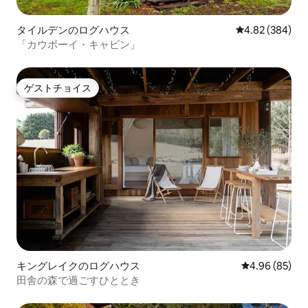
タイルデンのログハウス
レビュー384件
4.82 (384)
「カウボーイ・キャビン」
ゲストチョイス
ゲストチョイス
キングレイクのログハウス
レビュー85件
4.96 (85)
田舎の森で過ごすひととき