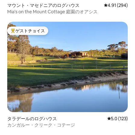
マウント・マセドニアのログハウス
レビュー294件
4.91 (294)
Mia's on the Mount Cottage 庭園のオアシス
ゲストチョイス
大好評のゲストチョイスです。
タラデールのログハウス
レビュー123
5.0 (123)
カンガルー・クリーク・コテージ