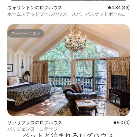
ウォリントンのログハウス
レビュー43件
4.84 (43)
ホームステッドプールハウス、スパ、バスケットボール、
温水プール
スーパーホスト
スーパーホスト
サッサフラスのログハウス
レビュー4
5.0 (4)
パリジェンヌ・コテージ
ペットと泊まれるログハウス