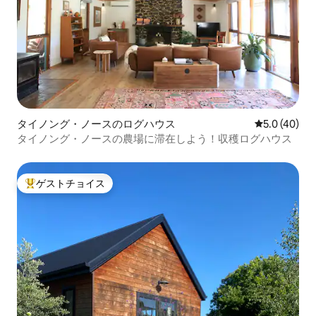
タイノング・ノースのログハウス
レビュー40
5.0 (40)
タイノング・ノースの農場に滞在しよう！収穫ログハウス
ゲストチョイス
大好評のゲストチョイスです。