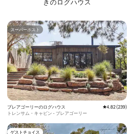
きのログハウス
スーパーホスト
スーパーホスト
ブレアゴーリーのログハウス
レビュー239件
4.82 (239)
トレンサム・キャビン - ブレアゴーリー
ゲストチョイス