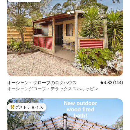
ゲストチョイス
オーシャン・グローブのログハウス
レビュー144件
4.83 (144)
オーシャングローブ・デラックススパキャビン
ゲストチョイス
大好評のゲストチョイスです。