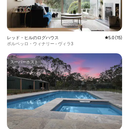
レッド・ヒルのログハウス
レビュー15
5.0 (15)
ポルペッロ・ウィナリー - ヴィラ3
スーパーホスト
スーパーホスト