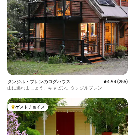
タンジル・ブレンのログハウス
レビュー256件
4.94 (256)
山に逃れましょう。キャビン。タンジルブレン
ゲストチョイス
大好評のゲストチョイスです。