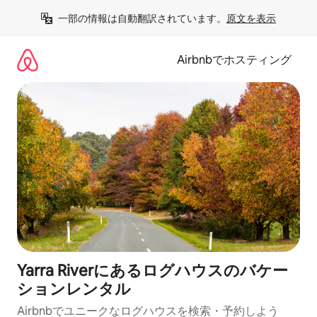
コ
一部の情報は自動翻訳されています。
原文を表示
ン
テ
ン
Airbnbでホスティング
ツ
に
ス
キ
ッ
プ
Yarra Riverにあるログハウスのバケー
ションレンタル
Airbnbでユニークなログハウスを検索・予約しよう