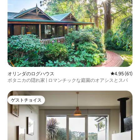
オリンダのログハウス
レビュー61件
4.95 (61)
ボタニカの隠れ家 | ロマンチックな庭園のオアシスとスパ
ゲストチョイス
ゲストチョイス