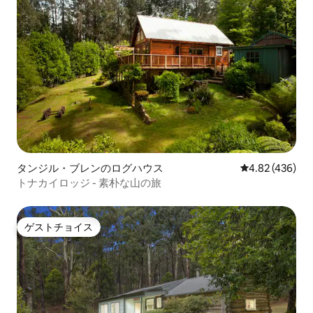
タンジル・ブレンのログハウス
レビュー436件
4.82 (436)
トナカイロッジ - 素朴な山の旅
ゲストチョイス
ゲストチョイス