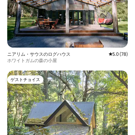
ニアリム・サウスのログハウス
レビュー78
5.0 (78)
ホワイトガムの森の小屋
ゲストチョイス
ゲストチョイス