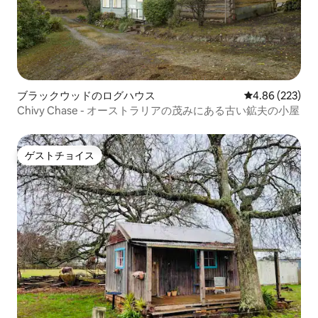
ブラックウッドのログハウス
レビュー223件
4.86 (223)
Chivy Chase - オーストラリアの茂みにある古い鉱夫の小屋
ゲストチョイス
ゲストチョイス