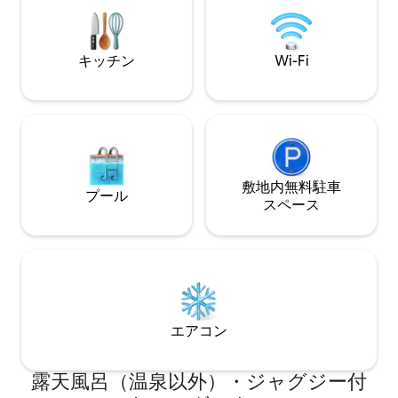
ードをかけて暖炉のそばでくつろぎまし
リーなど、探索す
ょう。 ユーカリの木が生い茂る熱帯雨林
ります。
を散策し、リトルヤラ川の冷たい水につ
ま先を浸してみてください。
キッチン
Wi-Fi
敷地内無料駐⁠車
プール
ス⁠ペ⁠ー⁠ス
エアコン
露天風呂（温泉以外）・ジャグジー付