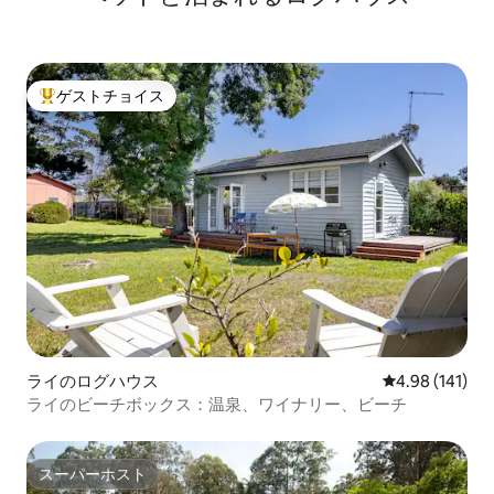
ゲストチョイス
大好評のゲストチョイスです。
ライのログハウス
レビュー141件
4.98 (141)
ライのビーチボックス：温泉、ワイナリー、ビーチ
スーパーホスト
スーパーホスト