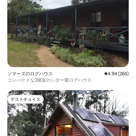
ソマーズのログハウス
レビュー265件
4.94 (265)
コンパクトな2寝室のシダー製ログハウス
ゲストチョイス
ゲストチョイス