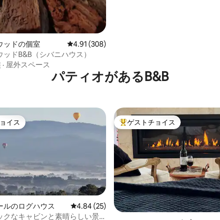
ウッドの個室
レビュー308件、5つ星中4.91つ星の平均評価
4.91 (308)
ウッドB&B（シバニハウス）
族
·
屋外スペース
パティオがあるB&B
ョイス
ゲストチョイス
ョイス
大好評のゲストチョイスです。
ールのログハウス
レビュー25件、5つ星中4.84つ星の平均評価
4.84 (25)
中4.98つ星の平均評価
ックなキャビンと素晴らしい景