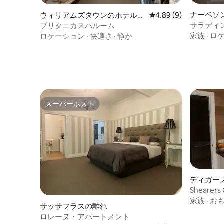
ナーベソ
ウィリアムズタウンのホテル客
レビュー9件、5つ星中
4.89 (9)
室
サラディ
ブリタニカスパルーム
家族
·
ロ
ロケーション
·
快適さ
·
静か
スーパーホスト
スーパーホスト
ディガー
ステイ
Shearer
家族
·
お
サッサフラスの離れ
ロレーヌ・アパートメント