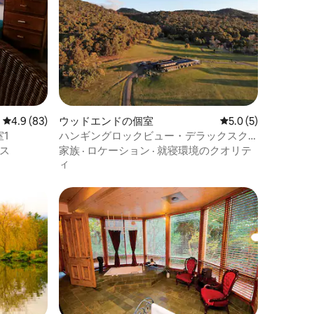
レビュー83件、5つ星中4.9つ星の平均評価
4.9 (83)
ウッドエンドの個室
レビュー5件、5つ星
5.0 (5)
1
ハンギングロックビュー・デラックスク
イーンスイート
ス
家族
·
ロケーション
·
就寝環境のクオリテ
ィ