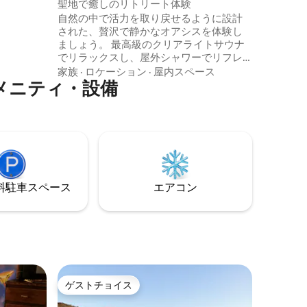
聖地で癒しのリトリート体験
グスチー
自然の中で活力を取り戻せるように設計
イヤー、
された、贅沢で静かなオアシスを体験し
オーブン/
ましょう。 最高級のクリアライトサウナ
でリラックスし、屋外シャワーでリフレ
「The
ッシュし、マグネシウムとエッセンシャ
家族
·
ロケーション
·
屋内スペース
のアメニティ・設備
ルオイルを使った露天風呂でゆっくりお
くつろぎください。 低電磁波/低毒性の建
物生物学的建築。豪華なクレジック製の
ベッド。アルパカの羽毛の掛け布団とブ
ランケット。 敷地内での喫煙・ベイピン
グは禁止です。 電車の駅とサウスランド
ショッピングセンターまでバスまたは徒
歩15分。 IGA/薬局/郵便局から800 m。サ
⁠車ス⁠ペ⁠ー⁠ス
エアコン
ンドリンガムビーチまで車で7分。
ゲストチョイス
ゲストチョイス