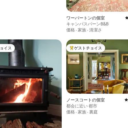
ワーバートンの個室
キャンバスバーンB&B
価格
·
家族
·
清潔さ
ョイス
ゲストチョイス
ョイス
大好評のゲストチョイスです。
ノースコートの個室
4.97つ星の平均評価
都会に近い 都市
価格
·
家族
·
裏庭