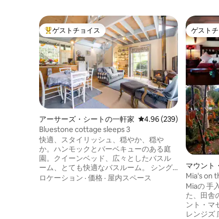
ゲストチョイス
ゲストチ
大好評のゲストチョイスです。
ゲストチ
アーサーズ・シートの一軒家
レビュー239件、5つ星中
4.96 (239)
Bluestone cottage sleeps 3
快適、スタイリッシュ、穏やか、穏や
か。ハンモックとバーベキューのある庭
園。クイーンベッド、広々としたバスル
マウント
ーム、とても快適なバスルーム。 シング
ハウス
Mia's on
ルベッドを備えた田舎の景色が楽しめる
ロケーション
·
価格
·
屋内スペース
シス
Miaの 手入れの行き届いた庭園に囲まれ
ロフトベッドルーム。書籍、雑誌、CD、
た、田舎の
DVDの幅広いライブラリ木製ヒーターと
ント・マ
リバースサイクルエアコン。 寛大な朝
レンジズ 広々としたスタジオスタイルの
食。ハンパ、スパークリングワイン、チ