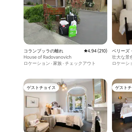
コランブッラの離れ
レビュー210件、5つ星
4.94 (210)
ベリーズ
House of Radovanovich
壮大な景
クな田舎
ロケーション
·
家族
·
チェックアウト
ロケーシ
ゲストチョイス
ゲストチ
ゲストチョイス
ゲストチ