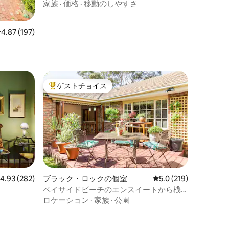
家族
·
価格
·
移動のしやすさ
レビュー197件、5つ星中4.87つ星の平均評価
4.87 (197)
ゲストチョイス
大好評のゲストチョイスです。
レビュー282件、5つ星中4.93つ星の平均評価
4.93 (282)
ブラック・ロックの個室
レビュー219件、5つ
5.0 (219)
ベイサイドビーチのエンスイートから桟
橋まで散策
ロケーション
·
家族
·
公園