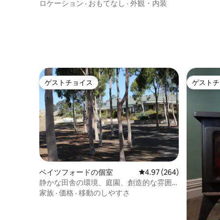
ロケーション
·
おもてなし
·
外観・内装
ゲストチョイス
ゲストチ
ゲストチョイス
ゲストチ
ベイツフォードの個室
レビュー264件、5つ星中
4.97 (264)
静かな田舎の環境、庭園、創造的な雰囲
気
家族
·
価格
·
移動のしやすさ