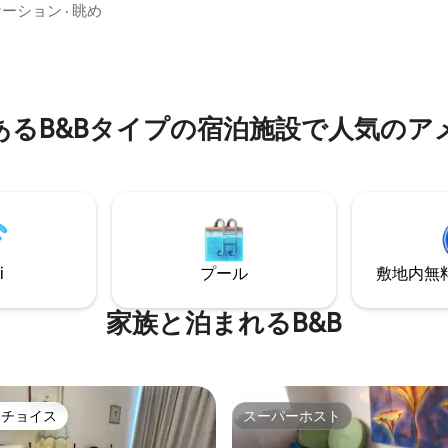
ー、ケトル、トースター、エッ
オープンプランのリビング 広
ケーション
·
眺め
マー、バーフリッジ、エアフラ
ン、広々としたラウンジ、ダイ
電子レンジが備わっています。
エレガントな雰囲気のクイーン
コンロはありません。 フルキッチンをご
ッド。 屋外の専用パティオでリ
希望の場合は、より広い宿泊施設
しながら、庭までの全景をお楽
Barn」をご予約ください。
さい。 ご到着時に、魅惑的なシ
verにあるB&Bタイプの宿泊施設で人気
チョコレートをお楽しみくださ
ヒー、お茶、砂糖をご用意して
カフェ＆ホテルまで徒歩圏内。
イナリー、メモリアルクロス、
ズ＆ハンギングロックを訪問。
i
プール
敷地内無料駐
家族と泊まれるB&B
トチョイス
スーパーホスト
ゲストチョイスです。
スーパーホスト