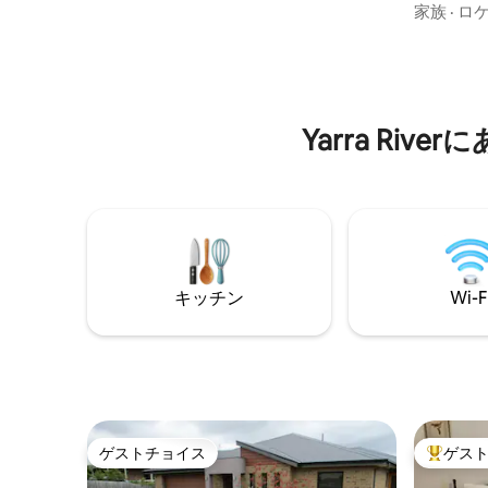
コテージ、
ョコレート付き。4ヘクタールに位置し、
家族
·
ロ
いキッチ
素敵なコテージと菜園があります。 ビー
ニング、
チ、ワイナリー、マーケット、レストラ
サイズベ
ン、The Eagle at Arthurs Seatに近い。半
ラックス
島温泉でパッケージをご用意しておりま
しみくだ
す。 用意されたものはすべて歯ブラシを
Yarra Ri
ーズンズ
持ってきてください。ゴルフ場も近くに
い。コー
あります。鳥の歌に目覚めましょう。
います。
地元のワ
ガーデン
キッチン
Wi-F
ゲストチョイス
ゲス
ゲストチョイス
大好評の