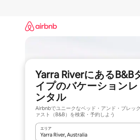
コ
ン
テ
ン
ツ
に
ス
キ
ッ
プ
Yarra RiverにあるB&B
イプのバケーションレ
ンタル
Airbnbでユニークなベッド・アンド・ブレッ
ァスト（B&B）を検索・予約しよう
エリア
検索結果が表示されたら、上下の矢印キーを使っ