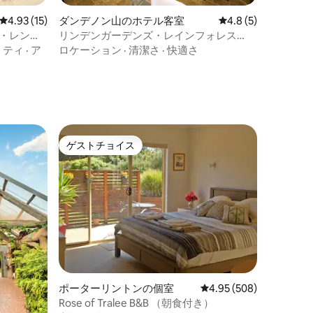
レビュー15件、5つ星中4.93つ星の平均評価
4.93 (15)
ダンデノン山のホテル客室
レビュー5件、5つ星
4.8 (5)
ラ・レンジ
リンデンガーデンズ・レインフォレス
ト・リトリート・サンクチュアリ・タワ
リティ
·
ア
ロケーション
·
清潔さ
·
快適さ
ー
ゲストチョイス
ゲストチョイス
ポーターリントンの個室
レビュー508件、5つ星
4.95 (508)
Rose of Tralee B&B （朝食付き）