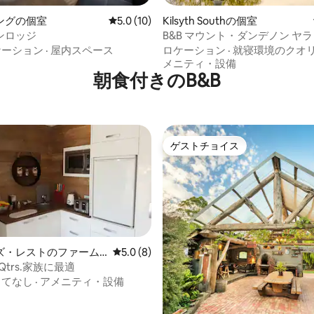
ングの個室
レビュー10件、5つ星中5.0つ星の平均評価
5.0 (10)
Kilsyth Southの個室
4.89つ星の平均評価
ンロッジ
B&B マウント・ダンデノン ヤ
ズ
ケーション
·
屋内スペース
ロケーション
·
就寝環境のクオ
メニティ・設備
朝食付きのB&B
ゲストチョイス
ゲストチョイス
ズ・レストのファーム
レビュー8件、5つ星中5.0つ星の平均評価
5.0 (8)
s Qtrs.家族に最適
もてなし
·
アメニティ・設備