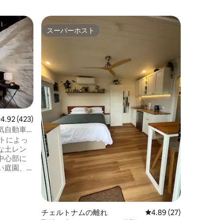
アレクサ
スーパーホスト
スーパ
スーパーホスト
スーパ
テイ
ファーム
設備の整
ダイニン
セカンド
ります。
はベッド
家族
·
ロ
にはクイ
ビーベッ
ーンサイ
レビュー423件、5つ星中4.92つ星の平均評価
4.92 (423)
木製ヒー
気自動車
めの分割
トによっ
寝具とタ
な土レン
素敵なフ
中心部に
ガラスの
い庭園、
り、芝生
まれてい
、改装さ
スペース
装されま
チェルトナムの離れ
レビュー27件、5つ星
4.89 (27)