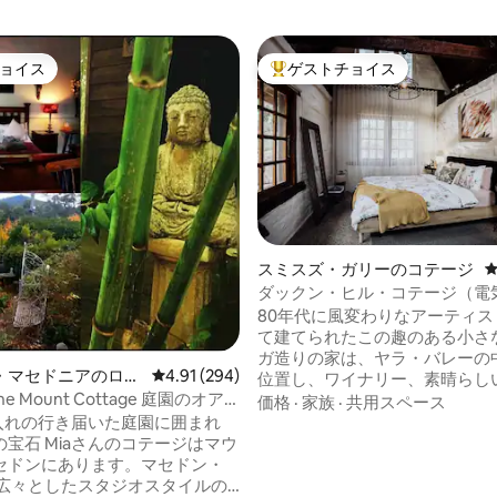
ョイス
ゲストチョイス
ョイス
大好評のゲストチョイスです。
スミスズ・ガリーのコテージ
4.96つ星の平均評価
ダックン・ヒル・コテージ（電
充電ステーション付き）
80年代に風変わりなアーティス
て建てられたこの趣のある小さ
ガ造りの家は、ヤラ・バレーの
・マセドニアのログ
レビュー294件、5つ星中4.91つ星の平均評価
4.91 (294)
位置し、ワイナリー、素晴らし
 the Mount Cottage 庭園のオア
景色に囲まれています。 コンクリート
価格
·
家族
·
共用スペース
床、スプリットシステム、お湯
れたバスルーム、数多くの屋外
宝石 Miaさんのコテージはマウ
など、快適さを追求して最近改
セドンにあります。マセドン・
した。 キチネットにはコーヒーメーカ