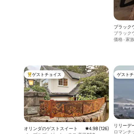
ブラック
ブラック
価格
·
家
ゲストチョイス
ゲストチ
大好評のゲストチョイスです。
ゲストチ
リリーデ
オリンダのゲストスイート
レビュー126件、5つ星
4.98 (126)
ロマンチ