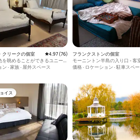
中4.94つ星の平均評価
・クリークの個室
レビュー76件、5つ星中4.97つ星の平均評価
4.97 (76)
フランクストンの個室
色を眺めることができるユニー
モーニントン半島の入り口 - 客室
の宿泊施設です。
ョン
·
家族
·
屋外スペース
価格
·
ロケーション
·
駐車スペー
ョイス
ョイス