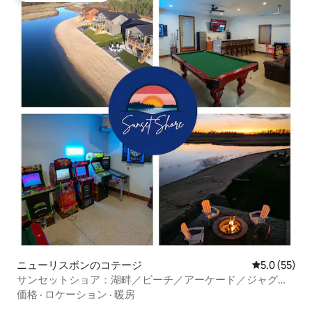
ニューリスボンのコテージ
レビュー55
5.0 (55)
サンセットショア：湖畔／ビーチ／アーケード／ジャグジ
ー／マッサージ
価格
·
ロケーション
·
暖房