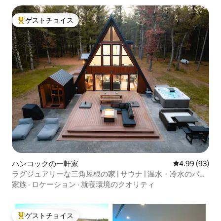
ゲストチョイス
大好評のゲストチョイスです。
ハンコックの一軒家
レビュー93件
4.99 (93)
ラグジュアリーな三角屋根の家 | サウナ | 温水・冷水のバス
タブ | 7エーカー
家族
·
ロケーション
·
就寝環境のクオリティ
ゲストチョイス
大好評のゲストチョイスです。