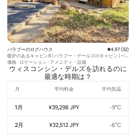
バラブーのログハウス
レビュー32件
4.97 (32)
暖炉のあるキャビン8 | バラブー・デールズのキャビン | ペ
ットOK
価格
·
ロケーション
·
アメニティ・設備
ウィスコンシン・デルズを訪⁠れ⁠るの⁠に
最⁠適⁠な時⁠期⁠は⁠？
月
平均料金
平均気温
1月
¥39,298 JPY
-9°C
2月
¥32,512 JPY
-6°C