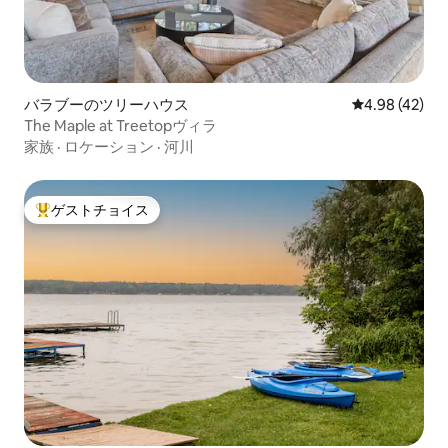
バラブーのツリーハウス
レビュー42件
4.98 (42)
The Maple at Treetopヴィラ
家族
·
ロケーション
·
河川
ゲストチョイス
大好評のゲストチョイスです。