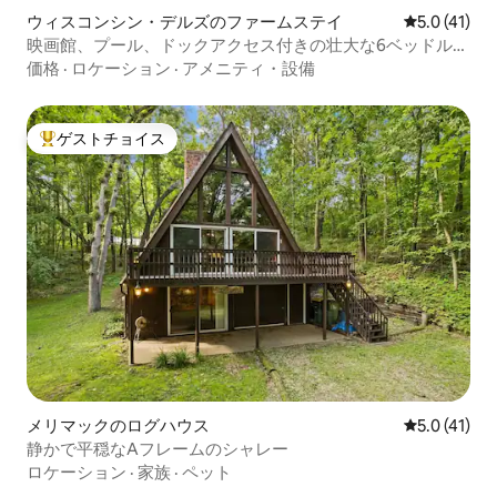
ウィスコンシン・デルズのファームステイ
レビュー41
5.0 (41)
映画館、プール、ドックアクセス付きの壮大な6ベッドルー
ム
価格
·
ロケーション
·
アメニティ・設備
ゲストチョイス
大好評のゲストチョイスです。
メリマックのログハウス
レビュー41
5.0 (41)
静かで平穏なAフレームのシャレー
ロケーション
·
家族
·
ペット