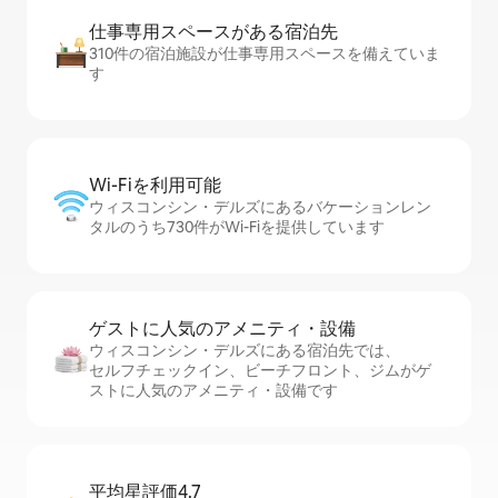
仕事専用ス⁠ペ⁠ー⁠スがあ⁠る宿⁠泊⁠先
310件の宿泊施設が仕事専用スペースを備えていま
す
Wi-Fiを利⁠用⁠可⁠能
ウィスコンシン・デルズにあるバケーションレン
タルのうち730件がWi-Fiを提供しています
ゲストに人⁠気⁠のア⁠メ⁠ニ⁠テ⁠ィ・設⁠備
ウィスコンシン・デルズにある宿泊先では、
セ⁠ル⁠フチ⁠ェ⁠ッ⁠ク⁠イ⁠ン、ビーチフロント、ジムがゲ
ストに人気のアメニティ・設備です
平均星評価4.7