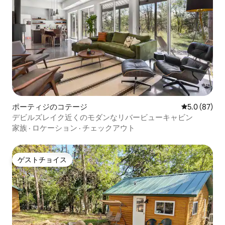
ポーティジのコテージ
レビュー87
5.0 (87)
デビルズレイク近くのモダンなリバービューキャビン
家族
·
ロケーション
·
チェックアウト
ゲストチョイス
ゲストチョイス