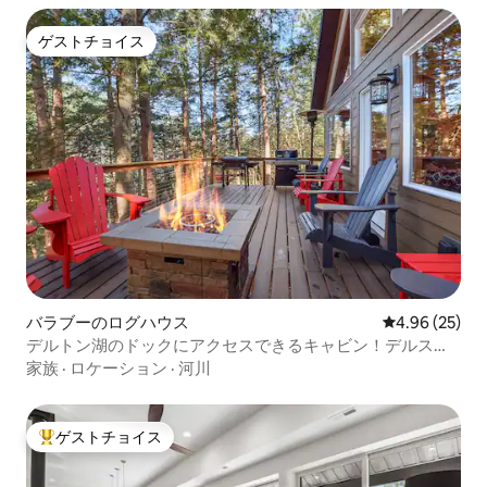
ゲストチョイス
ゲストチョイス
バラブーのログハウス
レビュー25件
4.96 (25)
デルトン湖のドックにアクセスできるキャビン！デルス！
焚き火台！
家族
·
ロケーション
·
河川
ゲストチョイス
大好評のゲストチョイスです。