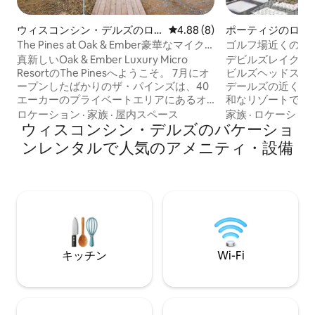
ウィスコンシン・デルズのロ
レビュー8件、5つ星中4.88
4.88 (8)
ポーティジのログ
グハウス
The Pines at Oak & Ember豪華なマイク
ゴルフ場近くのジ
ロリゾート
コンシン川沿いの
真新しいOak & Ember Luxury Micro
デビルズレイク、
ResortのThe Pinesへようこそ。 7月にオ
ビルズヘッドスキー
ープンしたばかりのザ・パインズは、40
デールズの近くに
エーカーのプライベートエリアにあるオ
和なリゾートで、
ーダーメイドのモダンな2ベッドルームの
コンシン川でリフ
ロケーション
·
家族
·
屋内スペース
家族
·
ロケーショ
キャビンです。 成熟した松の木に囲まれ
ウィスコンシン・デルズのバケーショ
ベッド9台、8人
たこの宿泊先は、各ベッドルームに専用
6台（5月～10月
ンレンタルで人気のアメニティ・設備
のフルバスルームスイートがあり、共有
ル、ダーツ、アウ
のリビング、ガス暖炉、広々としたデッ
ご家族に最適です
キ、薪を燃やすジャグジー、フィンラン
デザインは、自然
ド式サウナ、ファイヤーピット、グリ
しい家具、シェフ
ル、そして何マイルもの森林トレイルが
グリル、暖炉、ソ
あります。 北欧風のデザイン、床から天
ています。近くの
井までの大きな窓、居心地の良いリビン
キー/ハイキング
グスペースが、この狂った世界でリフレ
お問い合わせくだ
キッチン
Wi-Fi
ッシュするのに最適な場所にしていま
す。