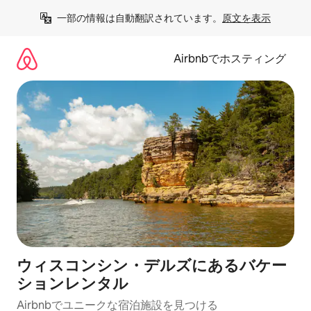
コ
一部の情報は自動翻訳されています。
原文を表示
ン
テ
ン
Airbnbでホスティング
ツ
に
ス
キ
ッ
プ
ウィスコンシン・デルズにあるバケー
ションレンタル
Airbnbでユニークな宿泊施設を見つける