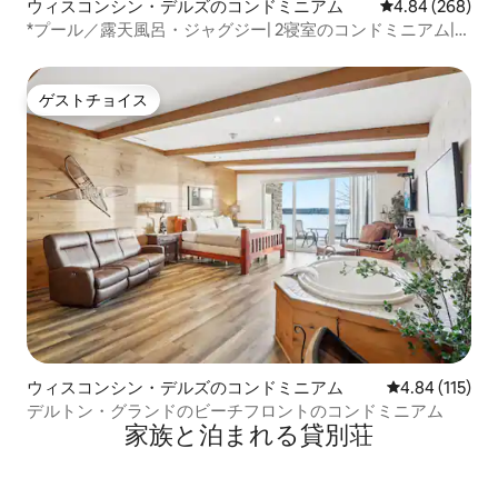
ウィスコンシン・デルズのコンドミニアム
レビュー268件
4.84 (268)
*プール／露天風呂・ジャグジー| 2寝室のコンドミニアム|ウ
ォーターフロント|ダウンタウン
ゲストチョイス
ゲストチョイス
ウィスコンシン・デルズのコンドミニアム
レビュー115件
4.84 (115)
デルトン・グランドのビーチフロントのコンドミニアム
家族と泊まれる貸別荘