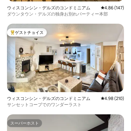
ウィスコンシン・デルズのコンドミニアム
レビュー147件
4.86 (147)
ダウンタウン・デルズの独身お別れパーティー本部
ゲストチョイス
大好評のゲストチョイスです。
ウィスコンシン・デルズのコンドミニアム
レビュー210件
4.98 (210)
サンセットコーブでのワンダーラスト
スーパーホスト
スーパーホスト