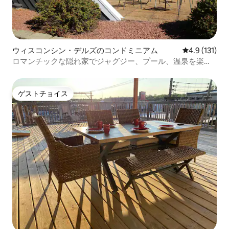
ウィスコンシン・デルズのコンドミニアム
レビュー131
4.9 (131)
ロマンチックな隠れ家でジャグジー、プール、温泉を楽し
もう
ゲストチョイス
ゲストチョイス