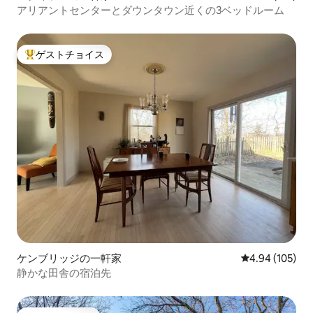
アリアントセンターとダウンタウン近くの3ベッドルーム
ゲストチョイス
大好評のゲストチョイスです。
ケンブリッジの一軒家
レビュー105件
4.94 (105)
静かな田舎の宿泊先