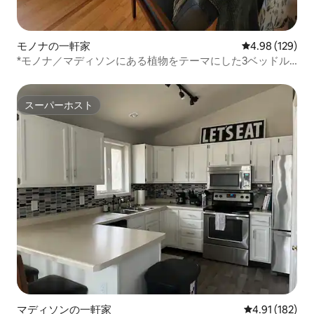
モノナの一軒家
レビュー129件
4.98 (129)
*モノナ／マディソンにある植物をテーマにした3ベッドル
ームの家*
スーパーホスト
スーパーホスト
マディソンの一軒家
レビュー182件
4.91 (182)