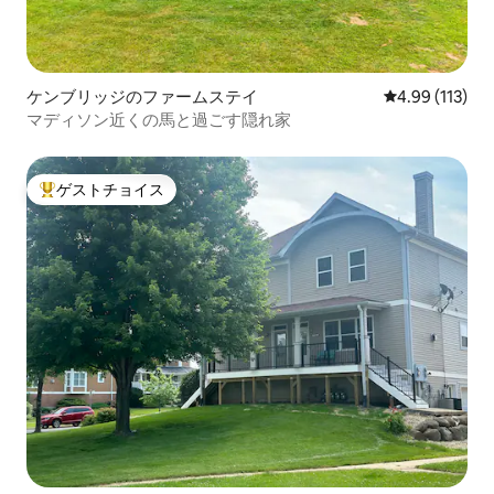
ケンブリッジのファームステイ
レビュー113件
4.99 (113)
マディソン近くの馬と過ごす隠れ家
ゲストチョイス
大好評のゲストチョイスです。