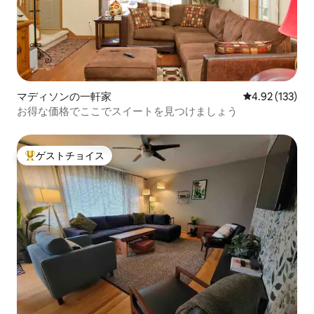
マディソンの一軒家
レビュー133件
4.92 (133)
お得な価格でここでスイートを見つけましょう
ゲストチョイス
大好評のゲストチョイスです。