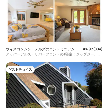
ウィスコンシン・デルズのコンドミニアム
レビュー304件
4.92 (304)
アッパーデルズ・リバーフロントの1寝室：ジャグジー、プ
ール、ホットタブ
ゲストチョイス
ゲストチョイス