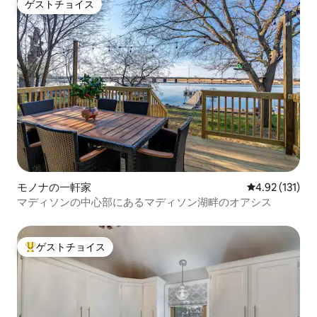
ゲストチョイス
ゲストチョイス
モノナの一軒家
レビュー131
4.92 (131)
マディソンの中心部にあるマディソン湖畔のオアシス
ゲストチョイス
大好評のゲストチョイスです。