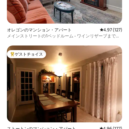
オレゴンのマンション・アパート
レビュー127件
4.97 (127)
メインストリートの1ベッドルーム - ワインリザーブまで数
歩！
ゲストチョイス
大好評のゲストチョイスです。
ストートンのマンション・アパート
レビュー177件
4.96 (177)