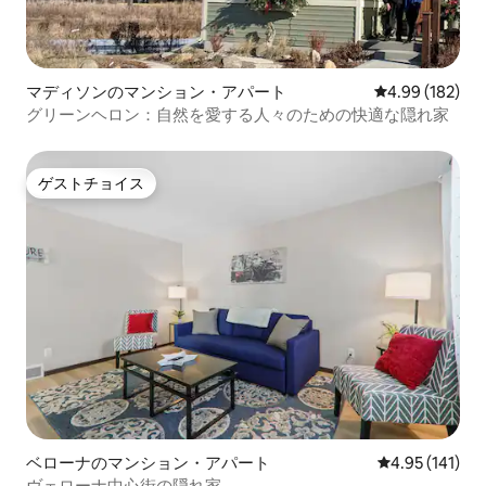
マディソンのマンション・アパート
レビュー182件
4.99 (182)
グリーンヘロン：自然を愛する人々のための快適な隠れ家
ゲストチョイス
ゲストチョイス
ベローナのマンション・アパート
レビュー141件
4.95 (141)
ヴェローナ中心街の隠れ家