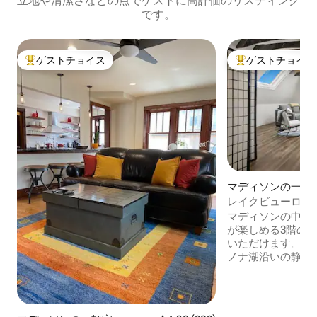
立地や清潔さなどの点でゲストに高評価のリスティング
です。
ゲストチョイス
ゲストチョイス
大好評のゲストチョイスです。
大好評のゲストチ
マディソンの一軒
レイクビューロフト
ンタウン
マディソンの中心
が楽しめる3階の
いただけます。 レ
ノナ湖沿いの静か
リーストリート（0
（1.1マイル）、キ
ル）、モノナテラス
ンプランダル（3.