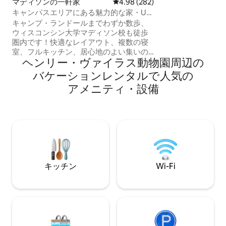
マディソンの一軒家
レビュー282件、5つ星中4.98
4.98 (282)
キーパッドを使用
キャンパスエリアにある魅力的な家・UW
ンと充実した駐車場。
近くの一軒家貸切
キャンプ・ランドールまでわずか数歩、
ド/アップロード速度
ウィスコンシン大学マディソン校も徒歩
す。 # ZTRHP1 -2022 -00022 注：ロフト
圏内です！快適なレイアウト、複数の寝
には階段を3階上る
室、フルキッチン、居心地のよい集いの
屋にはコーヒーバ
ヘンリー・ヴァイラス動物園⁠周⁠辺⁠の
スペースを備えた、最大10名様までご宿
ッチンはありませ
泊いただける広々とした宿泊施設です。
バ⁠ケ⁠ー⁠シ⁠ョ⁠ン⁠レ⁠ン⁠タ⁠ル⁠で人⁠気⁠の
キャンパスで過ごした1日や街を探索した
ア⁠メ⁠ニ⁠テ⁠ィ⁠・⁠設⁠備
後の休息に最適な、裏のパティオをお楽
しみください。バッジャーズの試合があ
る週末、家族訪問、グループでの滞在に
最適です。注：アメリカンフットボール
の試合がある週末は、ホストがガレージ
と車道の一部をテールゲートパーティー
のために使用する場合があります。駐車
場は共有になる可能性があります。 清掃
キッチン
Wi-Fi
料金は$150です。ペットの同伴および喫
煙は禁止されています。