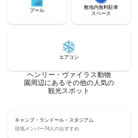
敷地内無料駐⁠車
プール
ス⁠ペ⁠ー⁠ス
エアコン
ヘンリー・ヴァイラス動物
園⁠周⁠辺⁠に⁠あ⁠るそ⁠の⁠他⁠の人⁠気⁠の
観⁠光⁠ス⁠ポ⁠ッ⁠ト
キャンプ・ランドール・スタジアム
現地メンバー74人のおすすめ