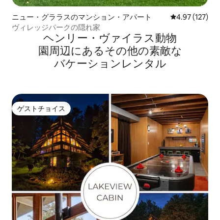
ニュー・グララスのマンション・アパート
レビュー127件
4.97 (127)
ヴィレッジパークの隠れ家
ヘンリー・ヴァイラス動物
園⁠周⁠辺⁠に⁠あ⁠るそ⁠の⁠他⁠の素⁠敵⁠な
バ⁠ケ⁠ー⁠シ⁠ョ⁠ン⁠レ⁠ン⁠タ⁠ル
ゲストチョイス
ゲストチョイス