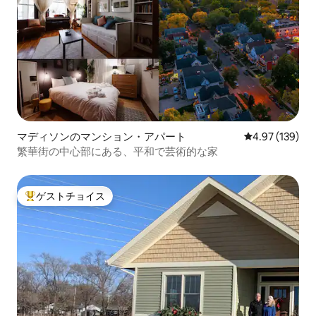
マディソンのマンション・アパート
レビュー139件
4.97 (139)
繁華街の中心部にある、平和で芸術的な家
ゲストチョイス
大好評のゲストチョイスです。