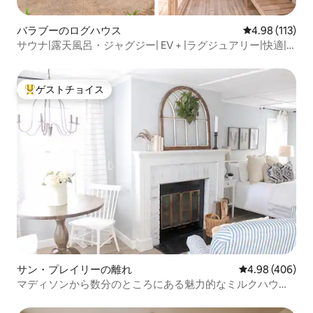
バラブーのログハウス
レビュー113件
4.98 (113)
サウナ|露天風呂・ジャグジー| EV + |ラグジュアリー|快適|
プライベート
ゲストチョイス
大好評のゲストチョイスです。
サン・プレイリーの離れ
レビュー406件
4.98 (406)
マディソンから数分のところにある魅力的なミルクハウ
ス・コテージ！