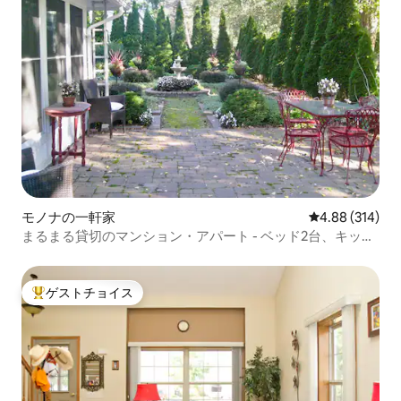
モノナの一軒家
レビュー314件
4.88 (314)
まるまる貸切のマンション・アパート - ベッド2台、キッチ
ンオフィス、サンルーム
ゲストチョイス
大好評のゲストチョイスです。