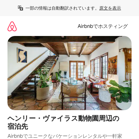
コ
一部の情報は自動翻訳されています。
原文を表示
ン
テ
ン
Airbnbでホスティング
ツ
に
ス
キ
ッ
プ
ヘンリー・ヴァイラス動物園⁠周⁠辺⁠の
宿⁠泊⁠先
Airbnbでユニークなバ⁠ケ⁠ー⁠シ⁠ョ⁠ンレ⁠ン⁠タ⁠ルや一⁠軒⁠家