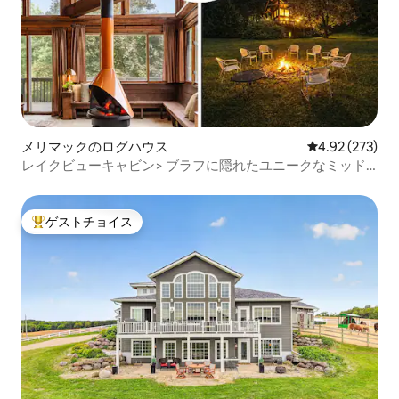
メリマックのログハウス
レビュー273件
4.92 (273)
レイクビューキャビン> ブラフに隠れたユニークなミッド
センチュリー
ゲストチョイス
大好評のゲストチョイスです。