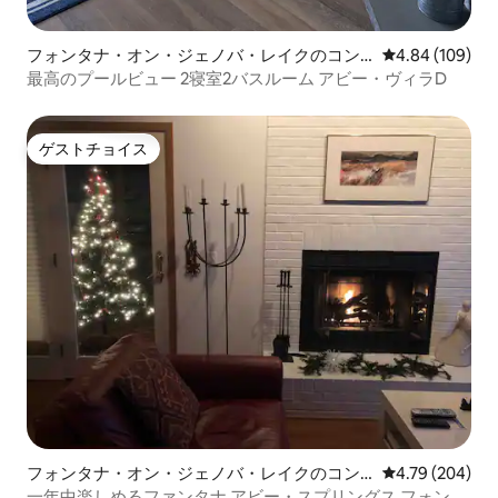
フォンタナ・オン・ジェノバ・レイクのコン
レビュー109件
4.84 (109)
ドミニアム
最高のプールビュー 2寝室2バスルーム アビー・ヴィラD
ゲストチョイス
ゲストチョイス
フォンタナ・オン・ジェノバ・レイクのコン
レビュー204件
4.79 (204)
ドミニアム
一年中楽しめるファンタナ アビー・スプリングス フォンタ