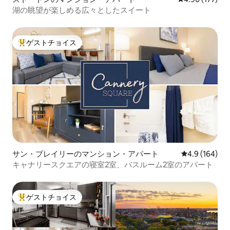
湖の眺望が楽しめる広々としたスイート
ゲストチョイス
大好評のゲストチョイスです。
サン・プレイリーのマンション・アパート
レビュー164
4.9 (164)
キャナリースクエアの寝室2室、バスルーム2室のアパート
ゲストチョイス
大好評のゲストチョイスです。