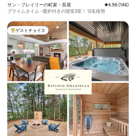
サン・プレイリーの町家・長屋
レビュー146件
4.96 (146)
プライムタイム - 暖炉付きの寝室3室！ 12名様用
ゲストチョイス
大好評のゲストチョイスです。