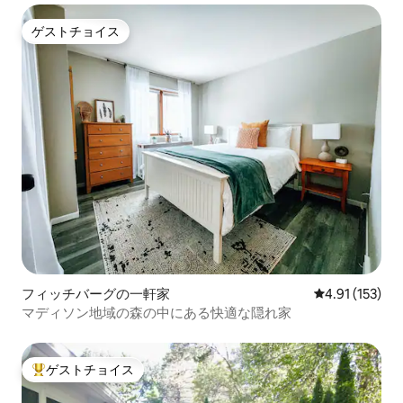
ゲストチョイス
ゲストチョイス
フィッチバーグの一軒家
レビュー153
4.91 (153)
マディソン地域の森の中にある快適な隠れ家
ゲストチョイス
大好評のゲストチョイスです。