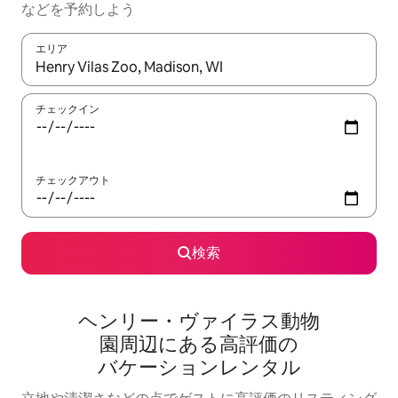
な⁠ど⁠を予⁠約⁠し⁠よ⁠う
エリア
検索結果が表示されたら、上下の矢印キーを使って移動するか、
チェックイン
チェックアウト
検索
ヘンリー・ヴァイラス動物
園⁠周⁠辺⁠に⁠あ⁠る高⁠評⁠価⁠の
バ⁠ケ⁠ー⁠シ⁠ョ⁠ン⁠レ⁠ン⁠タ⁠ル